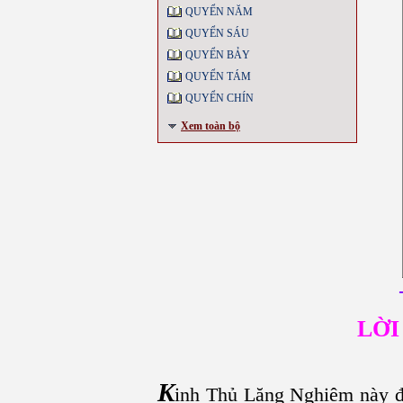
QUYỂN NĂM
QUYỂN SÁU
QUYỂN BẢY
QUYỂN TÁM
QUYỂN CHÍN
Xem toàn bộ
LỜI
K
inh Thủ Lăng Nghiêm này đư