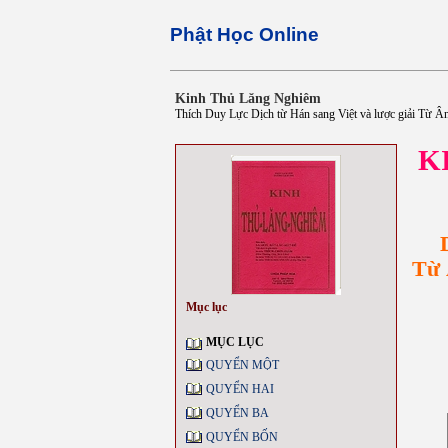
Phật Học Online
Kinh Thủ Lăng Nghiêm
Thích Duy Lực Dịch từ Hán sang Việt và lược giải Từ 
K
Từ 
Mục lục
MỤC LỤC
QUYỂN MỘT
QUYỂN HAI
QUYỂN BA
QUYỂN BỐN