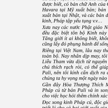
được biết, có bản chữ Anh của
Havara tại Mỹ xuất bản; bản 
xuất bản tại Nhật, và các bản 
kinh, Pháp tập yếu tụng v.v…
Xưa nay các nước Phật giáo N
đều đặc biệt tôn bộ Kinh này
Tăng giới ít ai không biết, kh
cũng lấy đó phụng hành để sống
Riêng tại Việt Nam, lâu nay th
toàn bộ. Nay nhân dịp may, tô
Liễu Tham vừa dịch từ nguyên
chú thích rạch ròi, có thể g
Pali, nên tôi kính cẩn dịch ra
chúng ta hy vọng một ngày nào 
Gần đây Hòa Thượng Thích M
Pháp cú từ bản Pali và in song
cho việc học hỏi thêm chính xác 
Đọc xong kinh Pháp cú, độc gi
triết lý cho cả hai giới xuất gi