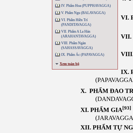
IV. Phẩm Hoa (PUPPHAVAGGA)
V. Phẩm Ngu (BALAVAGGA)
VI.
VI. Phẩm Hiền Trí
(PANDITAVAGGA)
VII. Phẩm A La Hán
VII
(ARAHANTAVAGGA)
VIII. Phẩm Ngàn
(SAHASSAVAGGA)
VII
IX. Phẩm Ác (PAPAVAGGA)
Xem toàn bộ
IX.
(PAPAVAGGA
X. PHẨM ĐAO T
(DANDAVAG
[93]
XI. PHẨM GIA
(JARAVAGGA
XII. PHẨM TỰ N