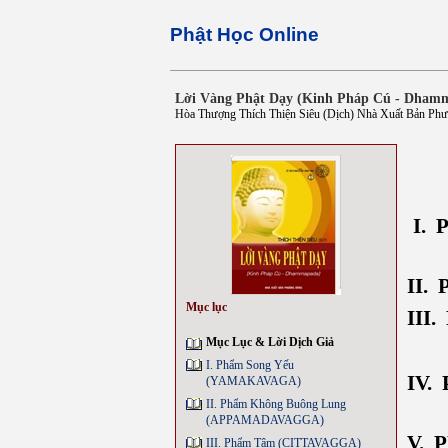
Phật Học Online
Lời Vàng Phật Dạy (Kinh Pháp Cú - Dham
Hòa Thượng Thích Thiện Siêu (Dịch) Nhà Xuất Bản Ph
I.
II.
Mục lục
III
Mục Lục & Lời Dịch Giả
I. Phẩm Song Yếu
IV.
(YAMAKAVAGA)
II. Phẩm Không Buông Lung
(APPAMADAVAGGA)
V. 
III. Phẩm Tâm (CITTAVAGGA)