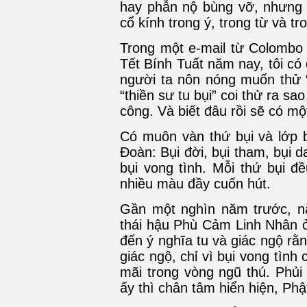
hay phẫn nộ bùng vỡ, nhưng v
cổ kính trong ý, trong từ và t
Trong một e-mail từ Colombo
Tết Bính Tuất năm nay, tôi có
người ta nôn nóng muốn thử 
“thiền sư tu bụi” coi thử ra 
công. Và biết đâu rồi sẽ có m
Có muôn vàn thứ bụi và lớp b
Đoàn: Bụi đời, bụi tham, bụi d
bụi vong tình. Mỗi thứ bụi đ
nhiều màu đầy cuốn hút.
Gần một nghìn năm trước, nă
thái hậu Phù Cảm Linh Nhân ở
đến ý nghĩa tu và giác ngộ rằn
giác ngộ, chỉ vì bụi vong tình 
mãi trong vòng ngũ thú. Phủi
ấy thì chân tâm hiển hiện, Phậ