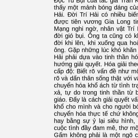
Đọc Tu Bụi của tác giả Trần 
thấy một mảnh bóng dáng của 
Hải. Đời Trí Hải có nhiều biế
được tiên vương Gia Long ti
Mạng nghi ngờ, nhân vật Trí 
đời gió bụi. Ông ta cũng có kh
đời khi lên, khi xuống qua h
ông. Gặp những lúc khó khăn 
Hải phải dựa vào tinh thần h
hướng giải quyết. Hóa giải the
cấp độ: Biết rõ vấn đề như m
rõ và dấn thân sống thật với v
chuyển hóa khổ ách từ tình tr
xả, tự do trong tinh thần từ
giáo. Đấy là cách giải quyết vấ
khổ cho mình và cho người bởi
chuyển hóa thực tế chứ không
hay bằng sự ỷ lại siêu hình,
cuộc tình đầy đam mê, thơ mộ
Gấm không phải là một ngõ cụ