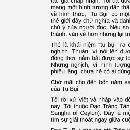
tác giả chấp nhận. Tôi đã đưa
mang một hình tượng dấn thân
về hình thức, “Tu Bụi” có mộ
thế giới đầy chữ nghĩa và da
chú ý của người đọc. Nếu so
thành, văn vẻ hơn nhưng lại t
Thế là khái niệm “tu bụi” ra
nghịch. Thuận, vì nói lên đư
đồng thời, nắm bắt được sự t
Nhưng nghịch, vì hình tượn
phiêu lãng, chưa hề có ai dùn
Chờ mãi cho đến bốn năm sa
của Tu Bụi.
Tôi rời xứ Việt và nhập vào 
nay. Tôi thuộc Đạo Tràng Tâ
Sangha of Ceylon). Đây là mộ
tìm sự giải thoát ngay giữa cu