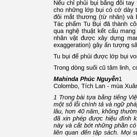
Nếu chỉ phủi bụi bằng đôi tay
cho những lớp bụi có cớ dày 
đôi mắt thương (từ nhãn) và 
Tác phẩm Tu Bụi đã thành công
qua nghệ thuật kết cấu mang 
nhân vật được xây dựng mang
exaggeration) gây ấn tượng s
Tu bụi để phủi được lớp bụi vo
Trong dòng suối cũ tâm linh, 
Mahinda Phúc Nguyễn
1
Colombo, Tích Lan - mùa Xu
1 Trong bài tựa bằng tiếng V
một số lỗi chính tả và ngữ ph
lâu, hơn 40 năm, không thường
đã xin phép được hiệu đính kh
này và cắt bớt những phần có
liên quan đến tập sách. Mọi 