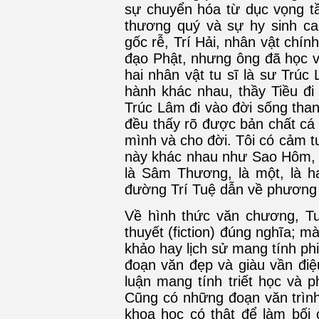
sự chuyển hóa từ dục vọng t
thương quý và sự hy sinh c
gốc rễ, Trí Hải, nhân vật chín
đạo Phật, nhưng ông đã học v
hai nhân vật tu sĩ là sư Trú
hành khác nhau, thầy Tiều đi
Trúc Lâm đi vào đời sống thanh
đều thấy rõ được bản chất cá
mình và cho đời. Tôi có cảm t
này khác nhau như Sao Hôm, S
là Sâm Thương, là một, là h
đường Trí Tuệ dẫn về phương 
Về hình thức văn chương, Tu
thuyết (fiction) đúng nghĩa; 
khảo hay lịch sử mang tính phi 
đoạn văn đẹp và giàu vần điệ
luận mang tính triết học và p
Cũng có những đoạn văn trình 
khoa học có thật để làm bối 