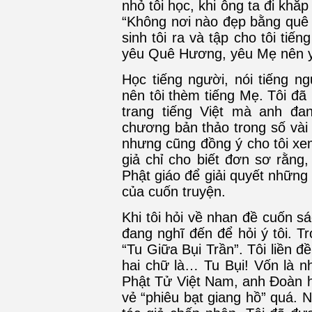
nhỏ tôi học, khi ông ta đi khắp
“Không nơi nào đẹp bằng quê h
sinh tôi ra và tập cho tôi tiế
yêu Quê Hương, yêu Mẹ nên y
Học tiếng người, nói tiếng ng
nên tôi thèm tiếng Mẹ. Tôi đã
trang tiếng Việt mà anh đan
chương bản thảo trong số vài
nhưng cũng đồng ý cho tôi xe
giả chỉ cho biết đơn sơ rằng
Phật giáo để giải quyết những
của cuốn truyện.
Khi tôi hỏi về nhan đề cuốn 
đang nghĩ đến để hỏi ý tôi. T
“Tu Giữa Bụi Trần”. Tôi liền đ
hai chữ là… Tu Bụi! Vốn là n
Phật Tử Việt Nam, anh Đoàn hơ
vẻ “phiêu bạt giang hồ” quá. 