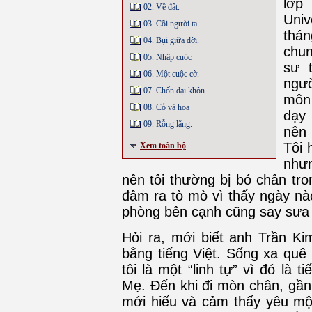
lớp
02. Về đất.
Univ
03. Cõi người ta.
thán
04. Bụi giữa đời.
chun
05. Nhập cuộc
sư 
06. Một cuộc cờ.
ngườ
07. Chốn dại khôn.
môn 
08. Cỏ và hoa
dạy 
09. Rỗng lặng.
nên 
Tôi 
Xem toàn bộ
như
nên tôi thường bị bó chân tro
đâm ra tò mò vì thấy ngày nà
phòng bên cạnh cũng say sưa
Hỏi ra, mới biết anh Trần Ki
bằng tiếng Việt. Sống xa quê
tôi là một “linh tự” vì đó là
Mẹ. Đến khi đi mòn chân, gần
mới hiểu và cảm thấy yêu mộ