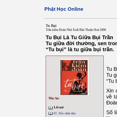
Phật Học Online
Tu Bụi
Trần kiêm Đoàn Nhà Xuất Bản Thuận Hoá 2006
Tu Bụi Là Tu Giữa Bụi Trần
Tu giữa đời thường, sen tro
“Tu bụi” là tu giữa bụi trần.
Tu B
Tu g
“Tu 
Xin 
về t
Mục lục
Đoà
Lời mở
Số l
01. Nẻo chân tâm