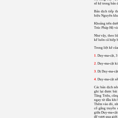
số kệ trong bản 
Bản dịch tiếp t
hiệu Nguyên kha
Khoảng trên dướ
Trúc Pháp Hộ và 
Như vậy, theo li
kể luôn cả hiệp 
Trong liệt kê củ
1
.
Duy-ma-cật, 3
2
.
Duy-ma-cật ki
3
.
Dị Duy-ma-cật
4
.
Duy-ma-cật sở
Các bản dịch nê
ghi lại được bà
Tăng Triệu, cũn
ngay từ đầu khi
Thêm vào đó, nhi
cố gắng truyền 
giữa Duy-ma-cật
để vượt qua giớ