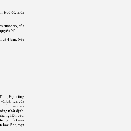
ấn Huệ đế, niên
h trước đó, của
 quyển.[4]
ất cả 4 bản. Nếu
, Tăng Hựu cũng
với bài tựa của
 quốc, cho thấy
ưởng nhất định.
nhà nghiên cứu,
trong đối thoại
ăn học lãng mạn