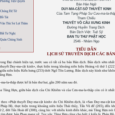
 Phương Tiện Quyền
Bản Hán Ngữ
DUY-MA-CẬT-SỞ THUYẾT KINH
 Chúng Đệ Tử
Của
Tam Tạng Pháp Sư Cưu-ma-la-thậ
Bồ Tát
Tham Chiếu
THUYẾT VÔ CẤU XƯNG KINH
 Văn Thù Sư Lợi Thăm
Đường Huyền Trang
Dịch
Bản Dịch Việt:
Tuệ Sỹ
Bất Tư Nghị
BAN TU THƯ PHẬT HỌC
 Quán Chúng Sinh
2546 - Nhâm Ngọ
ộ
TIỂU DẪN
LỊCH SỬ TRUYỀN DỊCH CÁC BẢ
ong Đại chánh hiện tại, trước sau có tất cả ba bản Hán dịch.
Bản dịch sớm nhất
 thuyết Duy-ma-cật kinh», thực hiện trong khoảng niên hiệu Hoàng vũ thứ 1 (222
giữa niên hiệu Kiến hưng (253) thời Ngô Tôn Lượng. Bản dịch này hình như khô
Tăng Hựu.
ma-la-thập được kể là bản thư hai, gần 200 năm sau đó.
a Tăng Hựu, giữa bản dịch của Chi Khiêm và của Cưu-ma-la-thập còn có ít nhất
p theo «Phật thuyết Duy-ma-cật kinh» do Chi Khiêm dịch, là «San Duy-ma-cật ki
Pháp Hộ, thực hiện trong khoảng niên hiệu Thái thủy, Tấn Vũ đế (265), đến k
ứ 2, đời Tấn Hoài đế (308), cùng lúc với nhiều kinh điển khác, mà Tăng Hựu nói 
 tìm được bản Phạn mang về. Tuy vậy, Tăng Hựu cũng cho biêt ý kiến là, Pháp Hộ 