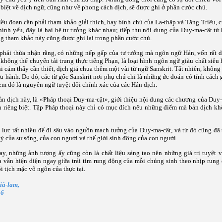
biệt về dịch ngữ, cũng như về phong cách dịch, sẽ được ghi ở phần cước chú.
iều đoạn cần phải tham khảo giải thích, hay bình chú của La-thập và Tăng Triệu, c
ính yếu, đây là hai hệ tư tưởng khác nhau; tiếp thu nội dung của Duy-ma-cật từ
g tham khảo này cũng được ghi lại trong phần cước chú.
phải thừa nhận rằng, có những nếp gấp của tư tưởng mà ngôn ngữ Hán, vốn rất d
 không thể chuyển tải trung thực tiếng Phạn, là loại hình ngôn ngữ giàu chất siêu 
i cảm thấy cần thiết, dịch giả chua thêm một vài từ ngữ Sanskrit. Tất nhiên, không
u hành. Do đó, các từ gốc Sanskrit nơi phụ chú chỉ là những ức đoán có tính cách 
m đó là nguyên ngữ tuyệt đối chính xác của các Hán dịch.
n dịch này, là «Pháp thoại Duy-ma-cật», giới thiệu nội dung các chương của Duy-
ch riêng biệt. Tập Pháp thoại này chỉ có mục đích nêu những điểm mà bản dịch k
 lực rất nhiều để đi sâu vào nguồn mạch tưởng của Duy-ma-cật, và từ đó cũng đã
ỳ của sự sống, của con người và thế giới sinh động của con người.
y, những ảnh tượng ấy cũng còn là chất liệu sáng tạo nên những giá trị tuyệt v
a vẫn hiện diện ngay giữa trái tim rung động của mỗi chúng sinh theo nhịp rung
õi tịch mặc vô ngôn của thực tại.
à-lam,
46