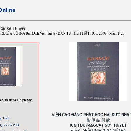
Online
Cật Sở Thuyết
DEŚA-SŪTRA Bản Dịch Việt: Tuệ Sỹ BAN TU THƯ PHẬT HỌC 2546 - Nhâm Ngọ
ch sử truyền dịch các
VIỆN CAO ĐẲNG PHẬT HỌC HẢI ĐỨC NHA
g Triệu
維 摩 詰 所 說
Quốc độ Phật
KINH DUY-MA-CẬT SỞ THUYẾT
VIMALAKĪRTINIRDEŚA-SŪTRA