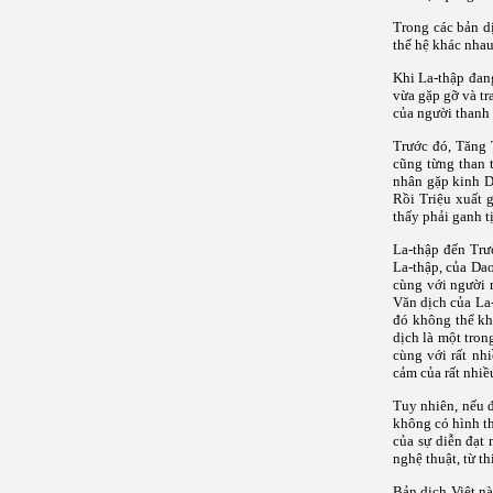
Trong các bản dị
thế hệ khác nhau
Khi La-thập đang
vừa gặp gỡ và tr
của người thanh 
Trước đó, Tăng 
cũng từng than 
nhân gặp kinh Du
Rồi Triệu xuất 
thấy phải ganh t
La-thập đến Trườ
La-thập, của Da
cùng với người m
Văn dịch của La-
đó không thể kh
dịch là một tron
cùng với rất nh
cảm của rất nhiề
Tuy nhiên, nếu đ
không có hình t
của sự diễn đạt 
nghệ thuật, từ th
Bản dịch Việt n