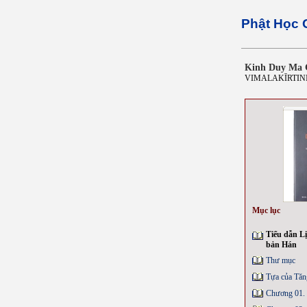
Phật Học 
Kinh Duy Ma 
VIMALAKĪRTINIR
Mục lục
Tiểu dẫn Lị
bản Hán
Thư mục
Tựa của Tăn
Chương 01. 