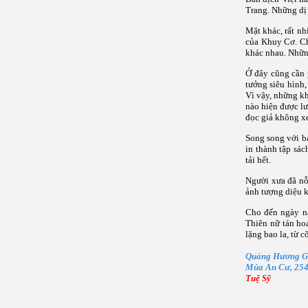
Trang. Những dị 
Mặt khác, rất nh
của Khuy Cơ. Ch
khác nhau. Nhữn
Ở đây cũng cần 
tưởng siêu hình,
Vì vậy, những kh
nào hiện được lư
đọc giả không xe
Song song với bả
in thành tập sá
tải hết.
Người xưa đã nỗ
ảnh tượng diệu k
Cho đến ngày na
Thiên nữ tán ho
lặng bao la, từ c
Quảng Hương Gi
Mùa An Cư, 25
Tuệ Sỹ