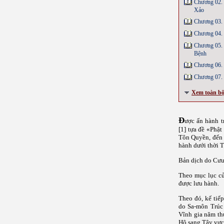
Chương 02.
Xảo
Chương 03.
Chương 04. 
Chương 05.
Bệnh
Chương 06. 
Chương 07.
Xem toàn b
Đ
ược ấn hành tr
[1]
tựa đề «Phật
Tôn Quyền, đến 
hành dưới thời 
Bản dịch do Cưu-
Theo mục lục củ
được lưu hành.
Theo đó, kế tiế
do Sa-môn Trúc 
Vĩnh gia năm th
Hộ sang Tây vực