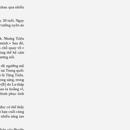
 nhau qua nhiều
y 30 tuổi. Ngay
tư tưởng uyên áo
nh. Nhưng Triệu
 minh.» Sau đó,
à chỗ quay về.»
cùng thế hệ cảm
đương nổi.
í rất ngưỡng mộ
 tại Trung quốc
 là Tăng Triệu.
ong sáng, trong
»
[8]
do La-thập
ao la hoằng vĩ,
chinh phục tình
đọc có thể thấy
i hạn cuối cùng
 nhiều sáng tạo
i bản của Huyền