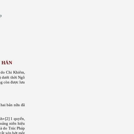
p
N HÁN
 do Chi Khiêm,
) dưới thời Ngô
ng còn được lưu
 hai bản nữa đã
nh»
[2]
1 quyển,
hoảng niên hiệu
là do Trúc Pháp
cắt xén bớt một