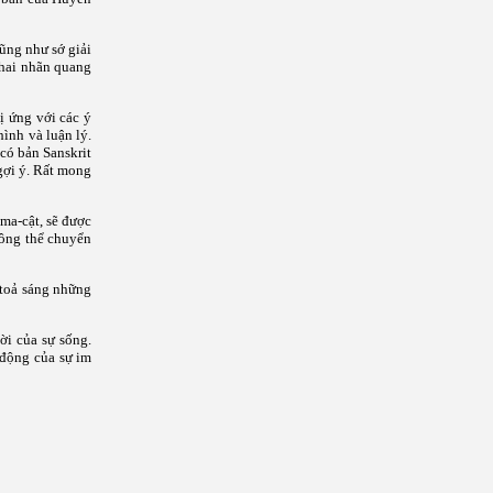
ũng như sớ giải
 hai nhãn quang
ị ứng với các ý
hình và luận lý.
 có bản Sanskrit
gợi ý. Rất mong
ma-cật, sẽ được
hông thể chuyển
 toả sáng những
ời của sự sống.
 động của sự im