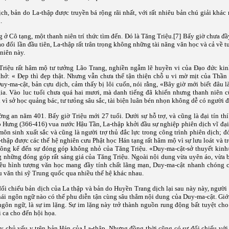
ch, bản do La-thập được truyền bá rộng rãi nhất, với rất nhiêu bản chú giải khác
.
 ở Cô tạng, một thanh niên trí thức tìm đến. Đó là Tăng Triệu.
[7]
Bấy giờ chưa đầ
ao đổi lần đầu tiên, La-thập rất trân trọng không những tài năng văn học và cả về 
niên này.
Triệu rất hâm mộ tư tưởng Lão Trang, nghiền ngẫm lẽ huyền vi của Đạo đức ki
thở: « Đẹp thì đẹp thật. Nhưng vẫn chưa thể tận thiện chỗ u vi mờ mịt của Thần
y-ma-cật, bản cựu dịch, cảm thấy bị lôi cuốn, nói rằng, «Bây giờ mới biết đâu l
gia. Vào luc tuổi chưa quá hai mươi, mà danh tiếng đã khiến nhưng thanh niên 
ị vì sở học quảng bác, tư tưỏng sâu sắc, tài biện luân bén nhọn không dễ có người 
ng an năm 401. Bấy giờ Triệu mới 27 tuổi. Dưới sự hỗ trợ, và cũng là đại tín th
o Hưng (366-416) vua nước Hậu Tần, La-thập khởi đầu sự nghiệp phiên dịch vĩ đại
ôn sinh xuất sắc và cũng là người trợ thủ đắc lực trong công trình phiên dịch; đó
thập được các thế hệ nghiên cưu Phật học Hán tạng rất hâm mộ vì sự lưu loát và tr
ông kể đến sự đóng góp không nhỏ của Tăng Triệu. «Duy-ma-cật-sở thuyết kinh
g những đóng góp rất sáng giá của Tăng Triệu. Ngoài nội dung vừa uyên áo, vừa b
iều hình tượng văn học mang đầy tính chất lãng mạn, Duy-ma-cật nhanh chóng 
u văn thi sỹ Trung quốc qua nhiều thế hệ khác nhau.
ối chiếu bản dịch của La thập và bản do Huyền Trang dịch lại sau này này, người 
hái ngôn ngữ nào có thể phu diễn tận cùng sâu thẳm nội dung của Duy-ma-cật. Giớ
ngôn ngữ, là sự im lặng. Sự im lặng này trở thành nguồn rung động bất tuyệt cho
i ca cho đến hội họa.
ày chủ yếu y trên bản Hán của La-thập. Nhưng đồng thời cũng có sự đối chiếu vớ