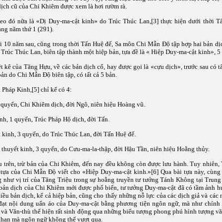
dịch cũ của Chi Khiêm được xem là hơi rườm rà.
heo đó nữa là «Dị Duy-ma-cật kinh» do Trúc Thúc Lan,
[3]
thực hiện dưới thời T
ng năm thứ 1 (291).
i 10 năm sau, cũng trong thời Tấn Huệ đế, Sa môn Chi Mẫn Độ tập hợp hai bản dịc
Trúc Thúc Lan, biên tập thành một hiệp bản, tựa đề là « Hiệp Duy-ma-cật kinh», 5
ệt kê của Tăng Hựu, về các bản dịch cổ, hay được gọi là «cựu dịch», trước sau có t
bản do Chi Mẫn Độ biên tập, có tất cả 5 bản.
a Pháp Kinh,
[5]
chỉ kể có 4:
 quyển, Chi Khiêm dịch, đời Ngô, niên hiệu Hoàng vũ.
nh, 1 quyển, Trúc Pháp Hộ dịch, đời Tấn
.
 kinh, 3 quyển, do Trúc Thúc Lan, đời Tấn Huệ đế.
 thuyết kinh, 3 quyển, do Cưu-ma-la-thập, đời Hậu Tần, niên hiệu Hoằng thủy.
u trên, trừ bản của Chi Khiêm, đến nay đều không còn được lưu hành. Tuy nhiên
i tựa của Chi Mẫn Độ viết cho «Hiệp Duy-ma-cật kinh.»
[6]
Qua bài tựa này, cùng 
g như vị trí của Tăng Triệu trong sự hoằng truyền tư tưởng Tánh Không tại Trung
 bản dịch của Chi Khiêm mới được phổ biến, tư tưởng Duy-ma-cật đã có tầm ảnh h
ều bản dịch, kể cả hiệp bản, cũng cho thấy những nỗ lực của các dịch giả và các 
đạt nội dung uẩn áo của Duy-ma-cật bằng phương tiện ngôn ngữ, mà như chính 
 và Văn-thù thể hiện rất sinh động qua những biểu tượng phong phú hình tượng v
i hạn mà ngôn ngữ không thể vượt qua.