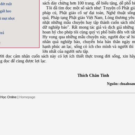
sách dày chừng hơn 100 trang, dễ biếu tặng, dễ phổ b
đứt ruột
Tôi đã tìm đọc một số sách như: Truyện cổ Phật giá
giết heo
pháp cú, Phật giáo cố sự đại toàn, Nghệ thuật số
quả, Pháp tạng Phật giáo Việt Nam, Lòng thương yêu
i mụt nhọt
nhặt những mẩu chuyện hay tập thành cuốn sách nh
dữ nghiệp báo”. Rất mong tác giả và dịch giả những 
hoan hỷ cho phép tôi cùng quý vị phổ biến đến với tấ
trả
Hy vọng qua những mẩu chuyện này, người đọc sẽ hi
nhân quả nghiệp báo, chuyển hóa bản thân ngày m
ộ
hạnh phúc an lạc, sống có ích cho mình và người thì
lớn nhất của người sưu tập.
đọc cảm nhận cuốn sách này có lợi ích thiết thực trong đời sống, xin hã
g đọc để cùng được lợi lạc.
Thích Chân Tính
Nguồn: chuahoan
 Học Online
|
Homepage