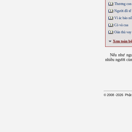
Thương con 
Người đồ tể 
Vì ác báo nổ
Cò và cua
Oán thù vay 
Xem toàn b
Nếu như người 
nhiều người cùn
© 2008
-2026
Phật