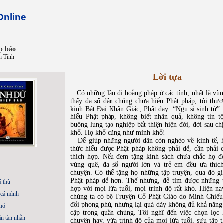
Online
p báo
n Tính
Lời tựa
Có những lần đi hoằng pháp ở các tỉnh, nhất là vùn
thấy đa số dân chúng chưa hiểu Phật pháp, tôi thư
kinh Bát Đại Nhân Giác, Phật dạy: “Ngu si sinh tử”
hiểu Phật pháp, không biết nhân quả, không tin t
buông lung tạo nghiệp bất thiện hiện đời, đời sau c
khổ. Họ khổ cũng như mình khổ!
Để giúp những người dân còn nghèo về kinh tế, h
thức hiểu được Phật pháp không phải dễ, cần phải 
thích hợp. Nếu đem tặng kinh sách chưa chắc họ đ
vùng quê, đa số người lớn và trẻ em đều ưa thíc
chuyện. Có thể tặng họ những tập truyện, qua đó gi
Phật pháp dễ hơn. Thế nhưng, để tìm được những 
ả thù
hợp với mọi lứa tuổi, mọi trình độ rất khó. Hiện na
 cả mình
chúng ta có bộ Truyện Cổ Phật Giáo do Minh Chiếu
đối phong phú, nhưng lại quá dày không đủ khả năng 
chó
cập trong quần chúng. Tôi nghĩ đến việc chọn lọc
ăn tàn nhẫn
chuyện hay, vừa trình độ của mọi lứa tuổi, sưu tập 