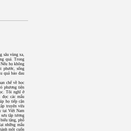
g sâu vùng xa,
ơng quá. Trong
. Nếu họ không
ội phước, sống
hịu quả báo đau
ạn chế về học
có phương tiện
ọc. Tôi nghĩ ở
h đọc các mẩu
úp họ tiếp cận
tập truyện vừa
y tại Việt Nam
 sưu tập tương
biếu tặng, phổ
 lại những mẩu
thành một cuốn