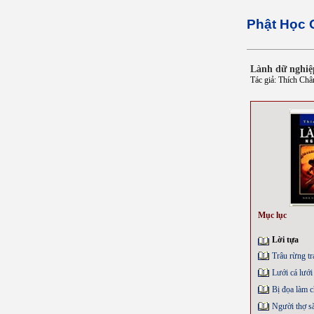
Phật Học 
Lành dữ nghiệ
Tác giả: Thích Châ
Mục lục
Lời tựa
Trâu rừng tr
Lưới cá lưới
Bị đọa làm 
Người thợ s