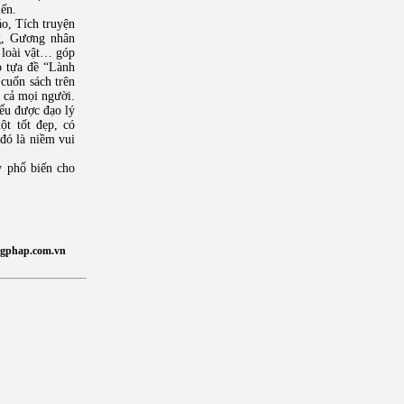
iến.
o, Tích truyện
ng, Gương nhân
 loài vật… góp
ỏ tựa đề “Lành
cuốn sách trên
t cả mọi người.
ểu được đạo lý
ột tốt đẹp, có
 đó là niềm vui
y phổ biến cho
gphap.com.vn