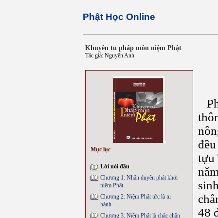
Phật Học Online
Khuyên tu pháp môn niệm Phật
Tác giả: Nguyên Anh
P
thô
nôn
đều
Mục lục
tựu
Lời nói đầu
năm
Chương 1: Nhân duyên phát khởi
sin
niệm Phật
châ
Chương 2: Niệm Phật tức là tu
hành
48 
Chương 3: Niệm Phật là chắc chắn