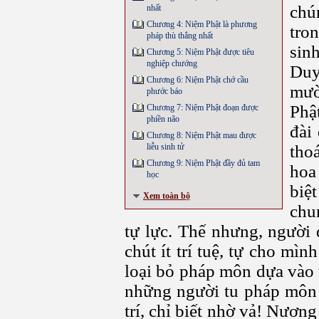
chú
nhất
Chương 4: Niệm Phật là phương
tro
pháp thù thắng nhất
sin
Chương 5: Niệm Phật được tiêu
nghiệp chướng
Duy
Chương 6: Niệm Phật chớ cầu
mườ
phước báo
Phậ
Chương 7: Niệm Phật đoạn được
phiền não
đài
Chương 8: Niệm Phật mau được
liễu sinh tử
tho
Chương 9: Niệm Phật đầy đủ tam
hoa
học
biệ
Xem toàn bộ
chu
tự lực. Thế nhưng, người 
chút ít trí tuệ, tự cho mì
loại bỏ pháp môn dựa vào t
những người tu pháp môn 
trí, chỉ biết nhờ vả! Nươn