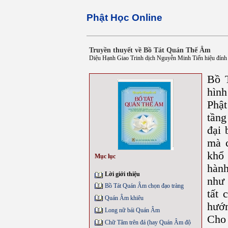
Phật Học Online
Truyền thuyết về Bồ Tát Quán Thế Âm
Diệu Hạnh Giao Trinh dịch Nguyễn Minh Tiến hiệu đính v
Bồ 
hình
Phật
tầng
đại 
mà 
khổ 
Mục lục
hành
Lời giới thiệu
như
Bồ Tát Quán Âm chọn đạo tràng
tất 
Quán Âm khiêu
hướn
Long nữ bái Quán Âm
Cho 
Chữ Tâm trên đá (hay Quán Âm độ