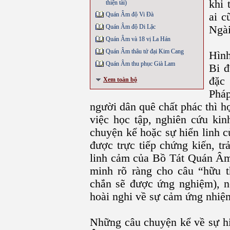
khi 
thiện tài)
Quán Âm độ Vi Đà
ai c
Quán Âm độ Di Lặc
Ngài
Quán Âm và 18 vị La Hán
Quán Âm thâu tứ đại Kim Cang
Hìn
Quán Âm thu phục Già Lam
Bi đ
đặc
Xem toàn bộ
Phá
người dân quê chất phác thì 
việc học tập, nghiên cứu kin
chuyện kể hoặc sự hiển linh c
được trực tiếp chứng kiến, tr
linh cảm của Bồ Tát Quán Âm
minh rõ ràng cho câu “hữu t
chắn sẽ được ứng nghiệm), n
hoài nghi về sự cảm ứng nhiệ
Những câu chuyện kể về sự h