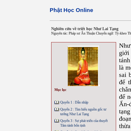
Phật Học Online
Nghiên cứu về triết học Như Lai Tạng
Nguyên tác: Pháp sư Ấn Thuận Chuyển ngữ: Tỳ-kheo T
Như 
giới
tánh
là m
sai 
để t
chẳn
Mục lục
để n
Quyển 1 : Dẫn nhập
Ấn-
Quyển 2 : Tìm hiểu nguồn gốc tư
tạng
tưởng Như Lai Tạng
đoạn
Quyển 3 : Sự phát triển của thuyết
thừa
Tâm tánh bổn tịnh