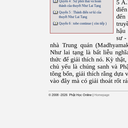
5 A.
Quyển 4 : Sự phôi thai và hoàn
thành của thuyết Như Lai Tạng
điển
Quyển 5 : Thánh điển sơ kì của
đến 
thuyết Như Lai Tạng
truy
Quyển 6 : tobe continue ( còn tiếp )
hậu 
sư -
nhà Trung quán (Madhyamaka
Như lai tạng là bất liễu ngh
thức để giải thích nó. Kỳ thật
chủ yếu là chúng sanh và Phậ
tông bổn, giải thích rằng dựa
vào đây mà có giải thoát rốt rá
© 2008
-2026
Phật Học Online
|
Homepage