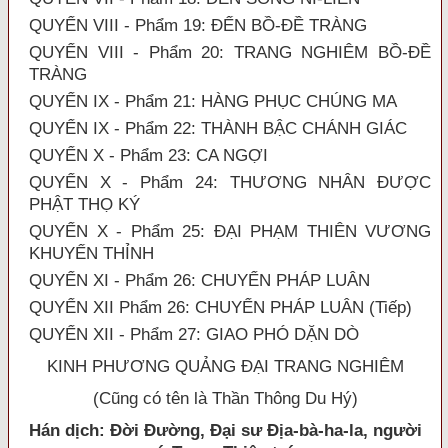
QUYỂN VIII - Phẩm 19: ĐẾN BỒ-ĐỀ TRÀNG
QUYỂN VIII - Phẩm 20: TRANG NGHIÊM BỒ-ĐỀ
TRÀNG
QUYỂN IX - Phẩm 21: HÀNG PHỤC CHÚNG MA
QUYỂN IX - Phẩm 22: THÀNH BẬC CHÁNH GIÁC
QUYỂN X - Phẩm 23: CA NGỢI
QUYỂN X - Phẩm 24: THƯƠNG NHÂN ĐƯỢC
PHẬT THỌ KÝ
QUYỂN X - Phẩm 25: ĐẠI PHẠM THIÊN VƯƠNG
KHUYẾN THỈNH
QUYỂN XI - Phẩm 26: CHUYỂN PHÁP LUÂN
QUYỂN XII Phẩm 26: CHUYỂN PHÁP LUÂN (Tiếp)
QUYỂN XII - Phẩm 27: GIAO PHÓ DẶN DÒ
KINH PHƯƠNG QUẢNG ĐẠI TRANG NGHIÊM
(Cũng có tên là Thần Thông Du Hý)
Hán dịch:
Đời Đường, Đại sư Địa-b
à
-ha-
l
a, người