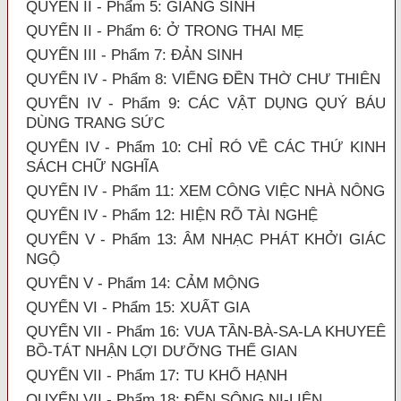
QUYỂN II - Phẩm 5: GIÁNG SINH
QUYỂN II - Phẩm 6: Ở TRONG THAI MẸ
QUYỂN III - Phẩm 7: ĐẢN SINH
QUYỂN IV - Phẩm 8: VIẾNG ĐỀN THỜ CHƯ THIÊN
QUYỂN IV - Phẩm 9: CÁC VẬT DỤNG QUÝ BÁU
DÙNG TRANG SỨC
QUYỂN IV - Phẩm 10: CHỈ RÓ VỀ CÁC THỨ KINH
SÁCH CHỮ NGHĨA
QUYỂN IV - Phẩm 11: XEM CÔNG VIỆC NHÀ NÔNG
QUYỂN IV - Phẩm 12: HIỆN RÕ TÀI NGHỆ
QUYỂN V - Phẩm 13: ÂM NHẠC PHÁT KHỞI GIÁC
NGỘ
QUYỂN V - Phẩm 14: CẢM MỘNG
QUYỂN VI - Phẩm 15: XUẤT GIA
QUYỂN VII - Phẩm 16: VUA TẦN-BÀ-SA-LA KHUYEÊ
BỒ-TÁT NHẬN LỢI DƯỠNG THẾ GIAN
QUYỂN VII - Phẩm 17: TU KHỔ HẠNH
QUYỂN VII - Phẩm 18: ĐẾN SÔNG NI-LIÊN