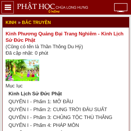
»
KINH
BẮC TRUYỀN
Kinh Phương Quảng Đại Trang Nghiêm - Kinh Lịch
Sử Đức Phật
(Cũng có tên là Thần Thông Du Hý)
Đã cập nhật: 0 phút
Mục lục
Kinh Lịch Sử Đức Phật
QUYỂN I - Phẩm 1: MỞ ĐẦU
QUYỂN I - Phẩm 2: CUNG TRỜI ĐÂU SUẤT
QUYỂN I - Phẩm 3: CHỦNG TỘC THÙ THẮNG
QUYỂN I - Phẩm 4: PHÁP MÔN