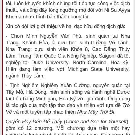
tôi, luôn khuyến khích chúng tôi tiếp tục công việc dịch
thuật, và cũng đầy lòng
ngưỡng mộ đối với Ni Sư Ayya
Khema như chính bản thân chúng tôi.
Xin có đôi lời giới thiệu về hai đạo hữu đồng dịch giả:
- Chơn Minh Nguyễn Văn Phú, sinh quán tại Nha
Trang, Khánh Hòa, là cựu học sinh trường Võ Tánh,
Nha Trang; cựu sinh viên Khóa 8, Cao Đẳng Thủy
Lâm, Trung Tâm Quốc Gia Nông Nghiệp, Saigon; đã tốt
nghiệp tại Duke University, North Carolina, Hoa Kỳ.
Hiện đang làm việc với Michigan State University,
ngành Thủy Lâm.
- Tịnh Nghiêm Nghiêm Xuân Cường, nguyên quán tại
Tây Mỗ, Hà Đông, hiện sinh sống và hành nghề Dược
tại tiểu bang Michigan, Hoa Kỳ với gia đình. Ông cũng
là tác giả của một tập thơ đạo và thiền với tựa đề
Trở
Về
và một tuyển tập nhạc thiền
Như Mây Trôi Đi
.
Quyển
Hãy Đến Để Thấy
(
Come and See for Yourself
),
gồm có 12 chương. Mỗi chương dựa trên một hay
nhiều bản kinh về nhiều đề tài khác nhau. Có những đề