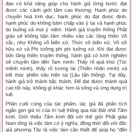
đạo có khả năng giúp cho hành giả từng bước đạt
được các cảnh giới tâm cao thượng: Hạnh phúc do
chuyển hoá tính dục, hạnh phúc do đạt được định,
hạnh phúc do không bám chấp vào ỷ lại và hạnh phúc
do buông xả mọi ý niệm. Hành giả truyền thống Phật
giáo sẽ không bận tâm nhiều vào các tầng thiền Vô
sắc, như Không vô biên xứ, Thức vô biên xứ, Vô sở
hữu xứ và Phi tưởng phi phi tưởng xứ. Khi đạt được
bốn tầng thiền truyền thống, hành giả có kinh nghiệm
sẽ chuyển tâm đến Tam minh: Thấy rõ quá khứ (Túc
mệnh minh), thấy rõ tương lai (Thiên nhãn minh) và
kết thúc phiền não hiện tại (Lậu tận thông). Tại đây,
hành giả trở thành bậc thánh. Để đạt được thành quả
cao tột này, không gì khác hơn là sống và ứng dụng trí
tuệ.
Phần cuối cùng của tác phẩm, tác giả đã phân tích
ngắn gọn giá trị của trí tuệ thông qua bài
Bát nhã Tâm
kinh
. Giới thiệu
Tâm kinh
đối với thế giới Phật giáo
Nam tông là việc làm có ý nghĩa, đồng thời đối với độc
giả phương Tây là việc làm cần thiết để giúp họ “đến