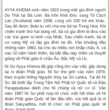
AYYA KHEMA sinh năm 1923 trong một gia đình người
Do Thái tại Bá Linh. Bà trốn khỏi Đức sang Tô Cách
Lan (Scotland) năm 1938, cùng với 200 trẻ em khác.
Sau đó được đoàn tụ với cha mẹ bà tại Trung Hoa. Khi
chiến tranh thứ hai bùng nổ, bà và gia đình bị đưa vào
các trại giam tù binh của Nhật. Sau chiến tranh, bà di
cư sang Mỹ và lập gia đình tại đó. Vào khoảng đầu
những năm 1960, bà chu du nhiều nơi khắp châu Á, và
sau 10 năm hành thiền, bà bắt đầu dạy thiền và thuyết
giảng về Phật giáo ở châu Âu, Bắc Mỹ và Úc.
Ni Sư Ayya Khema đã góp công lớn vào việc gầy dựng
lại ni đoàn Phật giáo. Ni Sư thọ giới vào năm 1979,
theo truyền thống Nguyên thủy tại Sri Lanka. Tại đó Ni
Sư đã thiết lập Trung Tâm Nữ Phật tử Quốc tế và Đảo
Parappuduwa dành cho Ni chúng và nữ cư sĩ. Vào
năm 1987 Ni Sư phối hợp tổ chức một hội thảo về Ni
đoàn Phật giáo Quốc tế lần đầu tiên, mà kết quả là ni
đoàn Sakyadhita, một tổ chức nữ Phật giáo quốc tế
được thành hình.