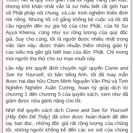
nhưng khó khăn nhất vẫn là sự hiểu biết rất giới hạn
về Phật pháp nói chung, và các kinh nghiệm thiền định
nói riêng. Nhưng tôi cố gắng không bỏ cuộc và tôi đã
cầu nguyện đến sự gia hộ của chư Phật, của Ni Sư
Ayya Khema, cũng như sự rộng lượng của quý độc
giả. Suy cho cùng, tôi là người được nhiều nhất trong
việc làm này: được thấm nhuần thêm những giáo lý
cao siêu mà gần gũi biết bao của đức Phật. Chỉ mong
mọi người tha thứ cho sự mạo muội này.
Lần nầy khi quyết định chuyển ngữ quyển
Come and
See for Yourself
, từ bản tiếng Anh, tôi đã may mắn
được hai đạo hữu Chơn Minh Nguyễn Văn Phú và Tịnh
Nghiêm Nghiêm Xuân Cường, hoan hỷ giúp dịch từ
chương 1 đến chương 5 của quyển sách, xem như đã
giảm được nửa gánh nặng cho tôi.
Nhờ thế quyển sách dịch
Come and See for Yourself
(
Hãy Đến Để Thấy
) đã sớm được hoàn thành để đến
tay bạn đọc, những độc giả rất rộng lượng của chúng
tôi, những người không kể đến các sơ sót của chúng