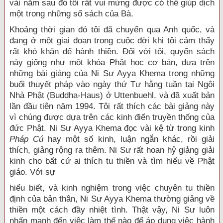
vài năm sau đó tôi rất vui mừng được có thể giúp dịch
một trong những số sách của Bà.
Khoảng thời gian đó tôi đã chuyển qua Anh quốc, và
đang ở một giai đoạn trong cuộc đời khi tôi cảm thấy
rất khó khăn để hành thiền. Đối với tôi, quyển sách
này giống như một khóa Phật học cơ bản, dựa trên
những bài giảng của Ni Sư Ayya Khema trong những
buổi thuyết pháp vào ngày thứ Tư hằng tuần tại Ngôi
Nhà Phật (Buddha-Haus) ở Uttenbuehl, và đã xuất bản
lần đầu tiên năm 1994. Tôi rất thích các bài giảng này
vì chúng được dựa trên các kinh điển truyền thống của
đức Phật. Ni Sư Ayya Khema đọc vài kệ từ trong kinh
Pháp Cú
hay một số kinh, luận ngắn khác, rồi giải
thích, giảng rộng ra thêm. Ni Sư rất hoan hỷ giảng giải
kinh cho bất cứ ai thích tu thiền và tìm hiểu về Phật
giáo. Với sự
hiểu biết, và kinh nghiệm trong việc chuyên tu thiền
định của bản thân, Ni Sư Ayya Khema thường giảng về
thiền một cách đầy nhiệt tình. Thật vậy, Ni Sư luôn
nhấn mạnh đến việc làm thế nào để áp dụng việc hành