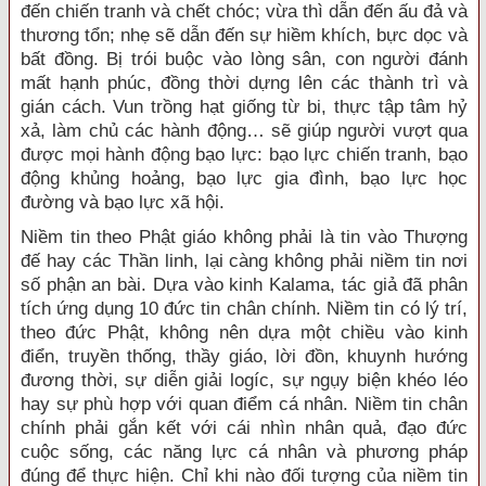
đến chiến tranh và chết chóc; vừa thì dẫn đến ấu đả và
thương tổn; nhẹ sẽ dẫn đến sự hiềm khích, bực dọc và
bất đồng. Bị trói buộc vào lòng sân, con người đánh
mất hạnh phúc, đồng thời dựng lên các thành trì và
gián cách. Vun trồng hạt giống từ bi, thực tập tâm hỷ
xả, làm chủ các hành động… sẽ giúp người vượt qua
được mọi hành động bạo lực: bạo lực chiến tranh, bạo
động khủng hoảng, bạo lực gia đình, bạo lực học
đường và bạo lực xã hội.
Niềm tin theo Phật giáo không phải là tin vào Thượng
đế hay các Thần linh, lại càng không phải niềm tin nơi
số phận an bài. Dựa vào kinh Kalama, tác giả đã phân
tích ứng dụng 10 đức tin chân chính. Niềm tin có lý trí,
theo đức Phật, không nên dựa một chiều vào kinh
điển, truyền thống, thầy giáo, lời đồn, khuynh hướng
đương thời, sự diễn giải logíc, sự ngụy biện khéo léo
hay sự phù hợp với quan điểm cá nhân. Niềm tin chân
chính phải gắn kết với cái nhìn nhân quả, đạo đức
cuộc sống, các năng lực cá nhân và phương pháp
đúng để thực hiện. Chỉ khi nào đối tượng của niềm tin