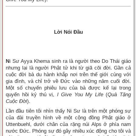
Lời Nói Đầu
N
i Sư Ayya Khema sinh ra là người theo Do Thái giáo
nhưng lại là người Phật tử khi từ giã cõi đời. Gần cả
cuộc đời bà du hành khắp nơi trên thế giới cùng với
gia đình, và chỉ trở về Đức vào những năm cuối đời.
Một số chuyến phiêu lưu của bà được kể lại trong
quyển hồi ký thú vị,
I Give You My Life
(
Quà Tặng
Cuộc Đời
).
Lần đầu tiên tôi nhìn thấy Ni Sư là trên một phóng sự
của đài truyền hình về một cộng đồng Phật giáo ở
Uttenbuehl, dưới chân của rặng núi Alps ở phía nam
nước Đức. Phóng sự đó gây nhiều xúc động cho tôi và