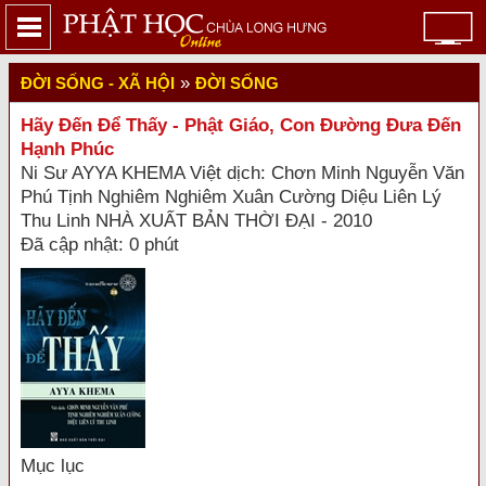
»
ĐỜI SỐNG - XÃ HỘI
ĐỜI SỐNG
Hãy Đến Để Thấy - Phật Giáo, Con Đường Đưa Đến
Hạnh Phúc
Ni Sư AYYA KHEMA Việt dịch: Chơn Minh Nguyễn Văn
Phú Tịnh Nghiêm Nghiêm Xuân Cường Diệu Liên Lý
Thu Linh NHÀ XUẤT BẢN THỜI ĐẠI - 2010
Đã cập nhật: 0 phút
Mục lục