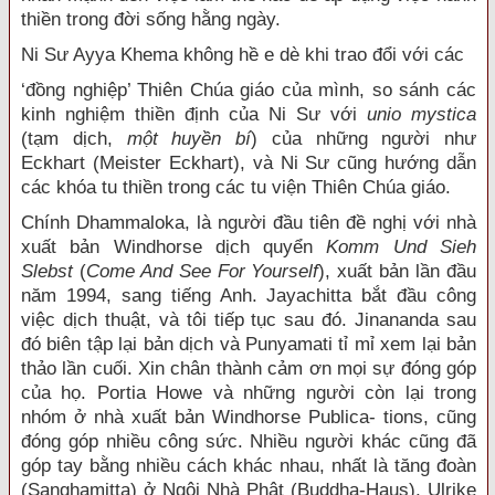
thiền trong đời sống hằng ngày.
Ni Sư Ayya Khema không hề e dè khi trao đổi với các
‘đồng nghiệp’ Thiên Chúa giáo của mình, so sánh các
kinh nghiệm thiền định của Ni Sư với
unio mystica
(tạm dịch,
một huyền bí
) của những người như
Eckhart (Meister Eckhart), và Ni Sư cũng hướng dẫn
các khóa tu thiền trong các tu viện Thiên Chúa giáo.
Chính Dhammaloka, là người đầu tiên đề nghị với nhà
xuất bản Windhorse dịch quyển
Komm Und Sieh
Slebst
(
Come And See For Yourself
), xuất bản lần đầu
năm 1994, sang tiếng Anh. Jayachitta bắt đầu công
việc dịch thuật, và tôi tiếp tục sau đó. Jinananda sau
đó biên tập lại bản dịch và Punyamati tỉ mỉ xem lại bản
thảo lần cuối. Xin chân thành cảm ơn mọi sự đóng góp
của họ. Portia Howe và những người còn lại trong
nhóm ở nhà xuất bản Windhorse Publica- tions, cũng
đóng góp nhiều công sức. Nhiều người khác cũng đã
góp tay bằng nhiều cách khác nhau, nhất là tăng đoàn
(Sanghamitta) ở Ngôi Nhà Phật (Buddha-Haus), Ulrike