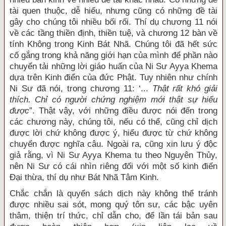
tài quen thuộc, dễ hiểu, nhưng cũng có những đề tài
gây cho chúng tôi nhiều bối rối. Thí dụ chương 11 nói
về các tầng thiền định, thiền tuệ, và chương 12 bàn về
tính Không trong Kinh Bát Nhã. Chúng tôi đã hết sức
cố gắng trong khả năng giới hạn của mình để phần nào
chuyển tải những lời giáo huấn của Ni Sư Ayya Khema
dựa trên Kinh điển của đức Phật. Tuy nhiên như chính
Ni Sư đã nói, trong chương 11: ‘...
Thật rất khó giải
thích. Chỉ có người chứng nghiệm mới thật sự hiểu
được
”. Thật vậy, với những điều được nói đến trong
các chương này, chúng tôi, nếu có thể, cũng chỉ dịch
được lời chứ không được ý, hiểu được từ chứ không
chuyển được nghĩa câu. Ngoài ra, cũng xin lưu ý độc
giả rằng, vì Ni Sư Ayya Khema tu theo Nguyên Thủy,
nên Ni Sư có cái nhìn riêng đối với một số kinh điển
Đại thừa, thí dụ như Bát Nhã Tâm Kinh.
Chắc chắn là quyển sách dịch này không thể tránh
được nhiều sai sót, mong quý tôn sư, các bậc uyên
thâm, thiện trí thức, chỉ dẫn cho, để lần tái bản sau