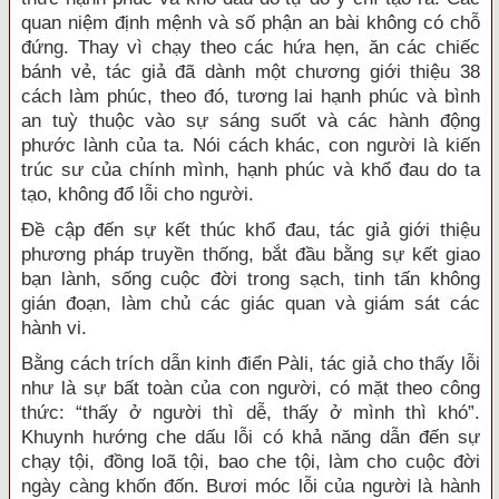
quan niệm định mệnh và số phận an bài không có chỗ
đứng. Thay vì chạy theo các hứa hẹn, ăn các chiếc
bánh vẻ, tác giả đã dành một chương giới thiệu 38
cách làm phúc, theo đó, tương lai hạnh phúc và bình
an tuỳ thuộc vào sự sáng suốt và các hành động
phước lành của ta. Nói cách khác, con người là kiến
trúc sư của chính mình, hạnh phúc và khổ đau do ta
tạo, không đổ lỗi cho người.
Đề cập đến sự kết thúc khổ đau, tác giả giới thiệu
phương pháp truyền thống, bắt đầu bằng sự kết giao
bạn lành, sống cuộc đời trong sạch, tinh tấn không
gián đoạn, làm chủ các giác quan và giám sát các
hành vi.
Bằng cách trích dẫn kinh điển Pàli, tác giả cho thấy lỗi
như là sự bất toàn của con người, có mặt theo công
thức: “thấy ở người thì dễ, thấy ở mình thì khó”.
Khuynh hướng che dấu lỗi có khả năng dẫn đến sự
chạy tội, đồng loã tội, bao che tội, làm cho cuộc đời
ngày càng khốn đốn. Bươi móc lỗi của người là hành