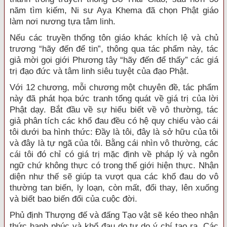
năm tìm kiếm, Ni sư Aya Khema đã chọn Phật giáo
làm nơi nương tựa tâm linh.
Nếu các truyền thống tôn giáo khác khích lệ và chủ
trương “hãy đến để tin”, thông qua tác phẩm này, tác
giả mời gọi giới Phương tây “hãy đến để thấy” các giá
trị đạo đức và tâm linh siêu tuyệt của đạo Phật.
Với 12 chương, mỗi chương một chuyên đề, tác phẩm
này đã phát họa bức tranh tổng quát về giá trị của lời
Phật dạy. Bắt đầu về sự hiểu biết về vô thường, tác
giả phân tích các khổ đau đều có hệ quy chiếu vào cái
tôi dưới ba hình thức: Đầy là tôi, đây là sở hữu của tôi
và đây là tự ngã của tôi. Bằng cái nhìn vô thường, các
cái tôi đó chỉ có giá trị mặc định về pháp lý và ngôn
ngữ chứ không thực có trong thế giới hiện thực. Nhận
diện như thế sẽ giúp ta vượt qua các khổ đau do vô
thường tan biến, ly loạn, còn mất, đổi thay, lên xuống
và biết bao biến đổi của cuộc đời.
Phủ định Thượng đế và đấng Tạo vật sẽ kéo theo nhận
thức hạnh phúc và khổ đau do tự do ý chí tạo ra. Các