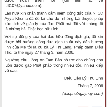
được hoàn thiện hơn (xin
liên lạc về
ltl3107@yahoo.com).
Lần nữa xin chân thành cảm niệm công đức của Ni Sư
Ayya Khema đã để lại cho đời những bài thuyết pháp
xúc tích về giáo lý của đức Phật mà đối với chúng tôi
là những bài Phật học hữu ích.
Với sự đồng ý của hai đạo hữu đồng dịch giả, tôi xin
được hồi hướng công đức dịch thuật này đến hương
linh của Mẹ tôi là cụ bà Lý Thị Lăng, Pháp danh Diệu
Thọ, tạ thế ngày 27 tháng 3, năm 2006.
Ngưỡng cầu Hồng Ân Tam Bảo hỗ trợ cho chúng con
luôn được gặp Phật pháp trong nhiều đời, nhiều kiếp
về sau.
Diệu Liên Lý Thu Linh
Tháng 7, 2006
(daophatngaynay.com)