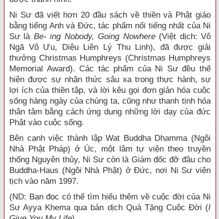
Ni Sư đã viết hơn 20 đầu sách về thiền và Phật giáo
bằng tiếng Anh và Đức, tác phẩm nổi tiếng nhất của Ni
Sư là
Be- ing Nobody, Going Nowhere
(Việt dịch: Vô
Ngã Vô Ưu, Diệu Liên Lý Thu Linh), đã được giải
thưởng Christmas Humphreys (Christmas Humphreys
Memorial Award). Các tác phẩm của Ni Sư đều thể
hiện được sự nhận thức sâu xa trong thực hành, sự
lợi ích của thiền tập, và lời kêu gọi đơn giản hóa cuộc
sống hàng ngày của chúng ta, cũng như thanh tịnh hóa
thân tâm bằng cách ứng dụng những lời dạy của đức
Phật vào cuộc sống.
Bên cạnh việc thành lập Wat Buddha Dhamma (Ngôi
Nhà Phật Pháp) ở Úc, một lâm tự viện theo truyền
thống Nguyên thủy, Ni Sư còn là Giám đốc đỡ đầu cho
Buddha-Haus (Ngôi Nhà Phật) ở Đức, nơi Ni Sư viên
tịch vào năm 1997.
(ND: Bạn đọc có thể tìm hiểu thêm về cuộc đời của Ni
Sư Ayya Khema qua bản dịch Quà Tặng Cuộc Đời (
I
Give You My Life
).