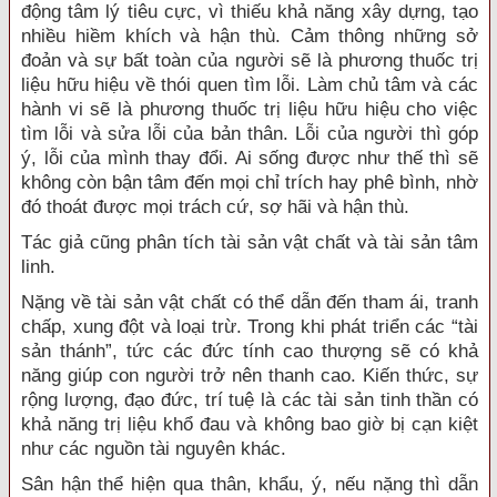
động tâm lý tiêu cực, vì thiếu khả năng xây dựng, tạo
nhiều hiềm khích và hận thù. Cảm thông những sở
đoản và sự bất toàn của người sẽ là phương thuốc trị
liệu hữu hiệu về thói quen tìm lỗi. Làm chủ tâm và các
hành vi sẽ là phương thuốc trị liệu hữu hiệu cho việc
tìm lỗi và sửa lỗi của bản thân. Lỗi của người thì góp
ý, lỗi của mình thay đổi. Ai sống được như thế thì sẽ
không còn bận tâm đến mọi chỉ trích hay phê bình, nhờ
đó thoát được mọi trách cứ, sợ hãi và hận thù.
Tác giả cũng phân tích tài sản vật chất và tài sản tâm
linh.
Nặng về tài sản vật chất có thể dẫn đến tham ái, tranh
chấp, xung đột và loại trừ. Trong khi phát triển các “tài
sản thánh”, tức các đức tính cao thượng sẽ có khả
năng giúp con người trở nên thanh cao. Kiến thức, sự
rộng lượng, đạo đức, trí tuệ là các tài sản tinh thần có
khả năng trị liệu khổ đau và không bao giờ bị cạn kiệt
như các nguồn tài nguyên khác.
Sân hận thể hiện qua thân, khẩu, ý, nếu nặng thì dẫn