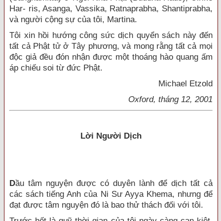
Har- ris, Asanga, Vassika, Ratnaprabha, Shantiprabha,
và người cộng sự của tôi, Martina.
Tôi xin hồi hướng công sức dịch quyển sách này đến
tất cả Phật tử ở Tây phương, và mong rằng tất cả mọi
độc giả đều đón nhận được một thoáng hào quang ấm
áp chiếu soi từ đức Phật.
Michael Etzold
Oxford, tháng 12, 2001
Lời Người Dịch
D
ầu tâm nguyện được có duyên lành để dịch tất cả
các sách tiếng Anh của Ni Sư Ayya Khema, nhưng để
đạt được tâm nguyện đó là bao thử thách đối với tôi.
Trước hết là quỹ thời gian của tôi ngày càng cạn kiệt,