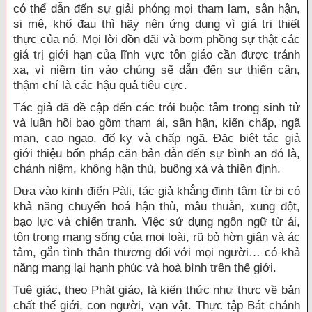
có thể dẫn đến sự giải phóng mọi tham lam, sân hận,
si mê, khổ đau thì hãy nên ứng dụng vì giá trị thiết
thực của nó. Mọi lời đồn đãi và bơm phồng sự thật các
giá trị giới hạn của lĩnh vực tôn giáo cần được tránh
xa, vì niềm tin vào chúng sẽ dẫn đến sự thiển cận,
thậm chí là các hậu quả tiêu cực.
Tác giả đã đề cập đến các trói buộc tâm trong sinh tử
và luân hồi bao gồm tham ái, sân hận, kiến chấp, ngã
mạn, cao ngạo, đố kỵ và chấp ngã. Đặc biệt tác giả
giới thiệu bốn pháp căn bản dẫn đến sự bình an đó là,
chánh niệm, không hận thù, buông xả và thiền định.
Dựa vào kinh điển Pàli, tác giả khẳng định tâm từ bi có
khả năng chuyển hoá hận thù, mâu thuẫn, xung đột,
bạo lực và chiến tranh. Việc sử dụng ngôn ngữ từ ái,
tôn trọng mạng sống của mọi loài, rũ bỏ hờn giận và ác
tâm, gắn tình thân thương đối với mọi người… có khả
năng mang lại hạnh phúc và hoà bình trên thế giới.
Tuệ giác, theo Phật giáo, là kiến thức như thực về bản
chất thế giới, con người, vạn vật. Thực tập Bát chánh