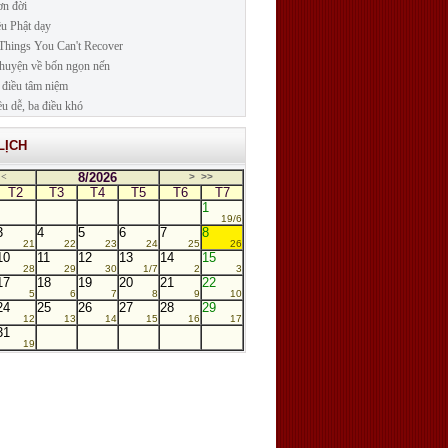
n đời
ều Phật dạy
Things You Can't Recover
huyện về bốn ngọn nến
điều tâm niệm
ều dễ, ba điều khó
LỊCH
8/2026
<
>
>>
T2
T3
T4
T5
T6
T7
1
19/6
3
4
5
6
7
8
21
22
23
24
25
26
10
11
12
13
14
15
28
29
30
1/7
2
3
17
18
19
20
21
22
5
6
7
8
9
10
24
25
26
27
28
29
12
13
14
15
16
17
31
19