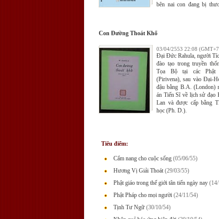
bên nai con đang bị thư
những tiếng ai oán đau th
chợt rơi lệ.
Con Đường Thoát Khổ
03/04/2553 22:08 (GMT+7
Đại Đức Rahula, người Tí
đào tạo trong truyền th
Tọa Bộ tại các Phật
(Pirivena), sau vào Đại-H
đậu bằng B.A. (London) rồ
án Tiến Sĩ về lịch sử đạo 
Lan và được cấp bằng Ti
học (Ph. D.).
Tiêu điểm:
Cẩm nang cho cuộc sống
(05/06/55)
Hương Vị Giải Thoát
(29/03/55)
Phật giáo trong thế giới tân tiến ngày nay
(14/
Phật Pháp cho mọi người
(24/11/54)
Tịnh Tư Ngữ
(30/10/54)