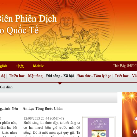
Thứ Bảy, 8/8/2
glish
中文
Mobile
 độ
Thiền học
Mật tông
Đời sống - Xã hội
Đạo đức - Tâm lý học
Triết học
Vă
Gia đình
ng,Tình Yêu
An Lạc Từng Bước Chân
)
12/08/2553 23:44 (GMT+7)
 phiền não,
Buổi sáng khi thức dậy, ta biết rằng ta
tâm lúc bắt
có hai mươi bốn giờ trước mặt để
g khác nhau
sống. Đó là một món quà quý giá. Ta