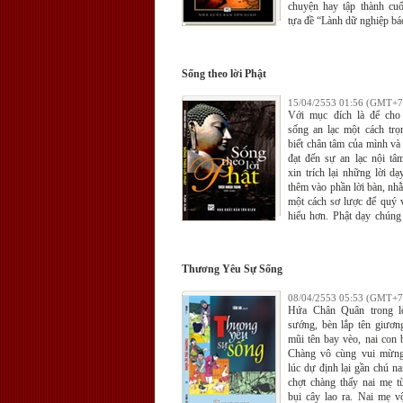
chuyện hay tập thành cu
tựa đề “Lành dữ nghiệp bá
Sống theo lời Phật
15/04/2553 01:56 (GMT+7
Với mục đích là để cho
sống an lạc một cách trọ
biết chân tâm của mình và
đạt đến sự an lạc nội tâm
xin trích lại những lời dạ
thêm vào phần lời bàn, nhằ
một cách sơ lược để quý v
hiểu hơn. Phật dạy chúng 
đối diện với những phi
chính mình, dùng phương 
nhẫn nhục và tỉnh thức
Thương Yêu Sự Sống
được bản chất của tâm và v
08/04/2553 05:53 (GMT+7
Hứa Chân Quân trong lò
sướng, bèn lắp tên giươn
mũi tên bay vèo, nai con b
Chàng vô cùng vui mừng
lúc dự định lại gần chú nai
chợt chàng thấy nai mẹ t
bụi cây lao ra. Nai mẹ v