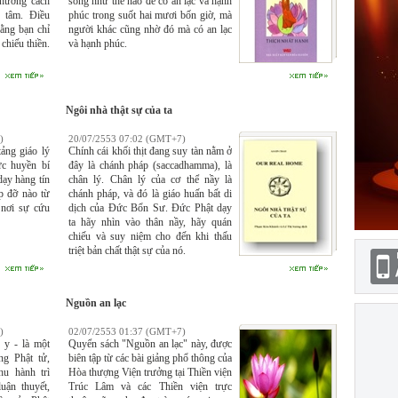
phương cách
sống như thế nào để có an lạc và hạnh
 tâm. Điều
phúc trong suốt hai mươi bốn giờ, mà
rằng bạn chỉ
người khác cũng nhờ đó mà có an lạc
 chiếu thiền.
và hạnh phúc.
Ngôi nhà thật sự của ta
)
20/07/2553 07:02 (GMT+7)
ảng giáo lý
Chính cái khối thịt đang suy tàn nằm ở
ực huyền bí
đây là chánh pháp (saccadhamma), là
dạy hàng tín
chân lý. Chân lý của cơ thể nầy là
p đỡ nào từ
chánh pháp, và đó là giáo huấn bất di
 nơi sự cứu
dịch của Ðức Bổn Sư. Ðức Phật dạy
ta hãy nhìn vào thân nầy, hãy quán
chiếu và suy niệm cho đến khi thấu
triệt bản chất thật sự của nó.
Nguồn an lạc
)
02/07/2553 01:37 (GMT+7)
 y - là một
Quyển sách "Nguồn an lạc" này, được
ng Phật tử,
biên tập từ các bài giảng phổ thông của
hu hành trì
Hòa thượng Viện trưởng tại Thiền viện
uận thuyết,
Trúc Lâm và các Thiền viện trực