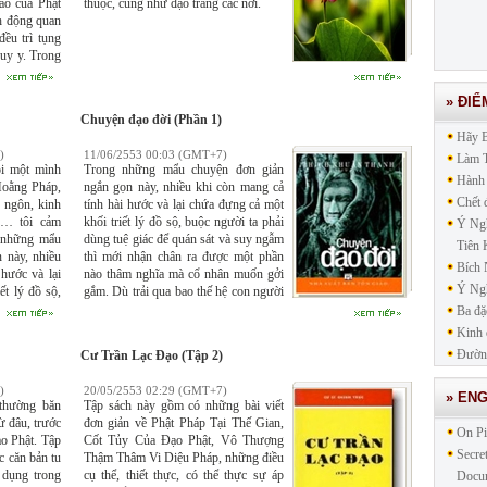
ào của Phật
thuộc, cũng như đạo tràng các nơi.
h động quan
ều trì tụng
quy y. Trong
 đó gọi là
). "Gamana"
» ĐIỂ
 về.
Chuyện đạo đời (Phần 1)
Hãy 
)
11/06/2553 00:03 (GMT+7)
Làm T
ồi một mình
Trong những mẩu chuyện đơn giản
Hành
Hoằng Pháp,
ngắn gọn này, nhiều khi còn mang cả
Chết 
ụ ngôn, kinh
tính hài hước và lại chứa đựng cả một
ụ… tôi cảm
khối triết lý đồ sộ, buộc người ta phải
Ý Ngh
g những mẩu
dùng tuệ giác để quán sát và suy ngẫm
Tiên 
 này, nhiều
thì mới nhận chân ra được một phần
Bích
hước và lại
nào thâm nghĩa mà cổ nhân muốn gởi
Ý Ngh
ết lý đồ sộ,
gắm. Dù trải qua bao thế hệ con người
tuệ giác để
vào giai đoạn nào đi nữa, những câu
Ba đặ
hì mới nhận
chuyện này vẫn có một sức sống mới,
Kinh 
 thâm nghĩa
vẫn còn một sức giáo dục sâu xa.
Đường
Cư Trần Lạc Ðạo (Tập 2)
)
20/05/2553 02:29 (GMT+7)
» EN
 thường băn
Tập sách này gồm có những bài viết
ừ đâu, trước
đơn giản về Phật Pháp Tại Thế Gian,
On Pi
o Phật. Tập
Cốt Tủy Của Ðạo Phật, Vô Thượng
Secre
c căn bản tu
Thậm Thâm Vi Diệu Pháp, những điều
 dụng trong
cụ thể, thiết thực, có thể thực sự áp
Docu