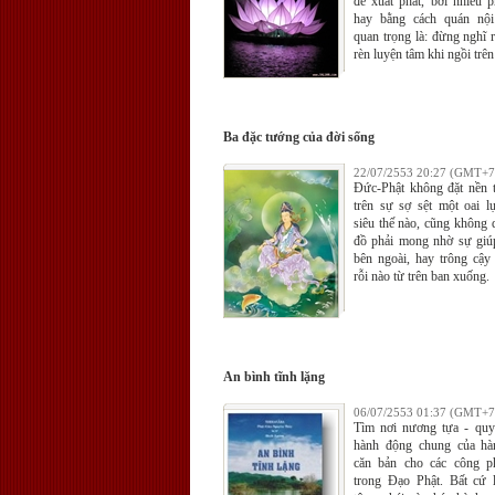
để xuất phát, bởi nhiều 
hay bằng cách quán nội
quan trọng là: đừng nghĩ 
rèn luyện tâm khi ngồi trên
Ba đặc tướng của đời sống
22/07/2553 20:27 (GMT+7
Ðức-Phật không đặt nền t
trên sự sợ sệt một oai l
siêu thế nào, cũng không 
đồ phải mong nhờ sự giú
bên ngoài, hay trông cậy
rỗi nào từ trên ban xuống.
An bình tĩnh lặng
06/07/2553 01:37 (GMT+7
Tìm nơi nương tựa - quy
hành động chung của hà
căn bản cho các công p
trong Đạo Phật. Bất cứ l