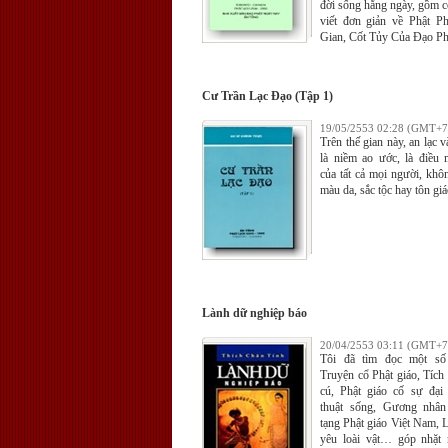
đời sống hằng ngày, gồm c
viết đơn giản về Phật P
Gian, Cốt Tủy Của Ðạo Ph
Cư Trần Lạc Ðạo (Tập 1)
19/05/2553 02:28 (GMT+7
Trên thế gian này, an lạc 
là niềm ao ước, là điề
của tất cả mọi người, khô
màu da, sắc tộc hay tôn giá
Lành dữ nghiệp báo
20/04/2553 03:11 (GMT+7
Tôi đã tìm đọc một số
Truyện cổ Phật giáo, Tích
cú, Phật giáo cố sự đại
thuật sống, Gương nhân
tạng Phật giáo Việt Nam, 
yêu loài vật… góp nhặt