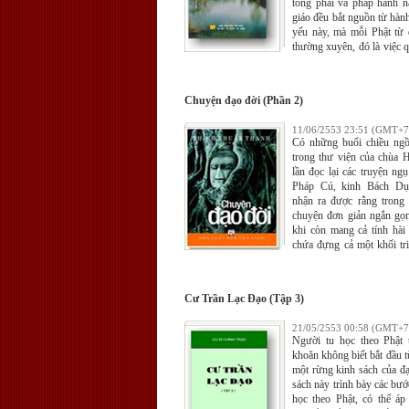
tông phái và pháp hành n
giáo đều bắt nguồn từ hàn
yếu này, mà mỗi Phật từ đ
thường xuyên, đó là việc 
tiếng Pāli, hành động
"sarana-gamana" (quy y
nghĩa là đi đến, quy về, tìm
Chuyện đạo đời (Phần 2)
11/06/2553 23:51 (GMT+7
Có những buổi chiều ng
trong thư viện của chùa 
lần đọc lại các truyện ng
Pháp Cú, kinh Bách D
nhận ra được rằng tron
chuyện đơn giản ngắn gọn
khi còn mang cả tính hài 
chứa đựng cả một khối tri
buộc người ta phải dùng 
quán sát và suy ngẫm t
chân ra được một phần nào
Cư Trần Lạc Ðạo (Tập 3)
mà cổ nhân muốn gởi gắm.
21/05/2553 00:58 (GMT+7
Người tu học theo Phật
khoăn không biết bắt đầu t
một rừng kinh sách của đạ
sách này trình bày các bướ
học theo Phật, có thể áp