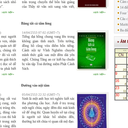
Cảm ơ
ốn sách nhỏ
trân trọng chuyển thể bốn bài giảng
o”.
của Thầy từ văn nói sang văn viết,
14 đi
gồm Phật pháp cứu đời tôi, Ngu si
Four 
sinh tử, Giả và Vui buồn mùa xuân
Câu c
như một công việc mang đầy ý nghĩa
Bằng tất cả tấm lòng
Mười 
diễm phúc.
Ba đi
)
14/04/2553 07:02 (GMT+7)
 mọi người
Tiếng đại hồng chung vang lên trong
n vẹn, nhận
không gian tĩnh mịch. Trên tường,
» ÂM 
 quán xét để
đồng hồ cũng vừa điểm bốn tiếng.
, chúng tôi
Cảnh nội tự Vĩnh Nghiêm chuyển
<<
y đó và viết
mình thức giấc sau một đêm dài yên
CN
m giải thích
nghỉ. Chúng Tăng an cư kiết hạ chuẩn
ị đọc sẽ dễ
bị vân tập Trai đường niệm Phật Cảnh
2
ta phải biết
Sách.
20
ền não của
9
27
pháp xả bỏ,
16
 để nhận rõ
4
Ðường vào nội tâm
ật.
23
11
30
)
05/04/2553 22:32 (GMT+7)
ng rất vui
Sinh là một anh học trò nghèo kiết xác
18
g cung, một
tha phương cầu học. Anh ở trọ trong
ị trúng tên.
một ngôi chùa, ngày đêm dùi mài kinh
, đúng vào
sử để ứng thí. Quan huyện sở tại cũng
 con thì bất
là người xứ khác bổ nhiệm đến,
ừ trong một
thường lui tới chùa vì quan rất mộ đạo.
ội vàng đến