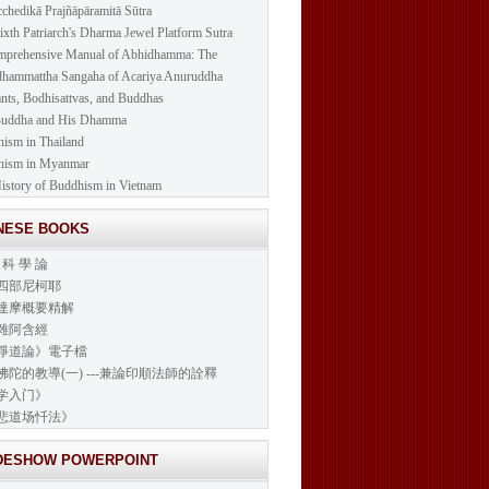
cchedikā Prajñāpāramitā Sūtra
ixth Patriarch's Dharma Jewel Platform Sutra
prehensive Manual of Abhidhamma: The
hammattha Sangaha of Acariya Anuruddha
nts, Bodhisattvas, and Buddhas
Buddha and His Dhamma
ism in Thailand
hism in Myanmar
istory of Buddhism in Vietnam
INESE BOOKS
 科 學 論
四部尼柯耶
達摩概要精解
雜阿含經
淨道論》電子檔
佛陀的教導(一) ---兼論印順法師的詮釋
学入门》
悲道场忏法》
IDESHOW POWERPOINT