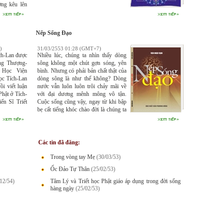
ơng kêu lên
ương rồi bất
Nếp Sống Đạo
)
31/03/2553 01:28 (GMT+7)
ch-Lan được
Nhiều lúc, chúng ta nhìn thấy dòng
ống Thượng-
sông không một chút gợn sóng, yên
 Học Viện
bình. Nhưng có phải bản chất thật của
ọc Tích-Lan
dòng sông là như thế không? Dòng
i viết luận
nước vẫn luôn luôn trôi chảy mãi về
Phật ở Tích-
với đại dương mênh mông vô tận.
ến Sĩ Triết
Cuộc sống cũng vậy, ngay từ khi bập
bẹ cất tiếng khóc chào đời là chúng ta
bắt đầu khởi hành tiến trình của mình
đến với khổ đau của một kiếp người
trong cõi Ta-bà phù du giả tạm này, với
đầy ấp những bất trắc phiền muộn và
Các tin đã đăng:
âu lo.
Trong vòng tay Mẹ
(30/03/53)
Ốc Đảo Tự Thân
(25/02/53)
12/54)
Tâm Lý và Triết học Phật giáo áp dụng trong đời sống
hàng ngày
(25/02/53)