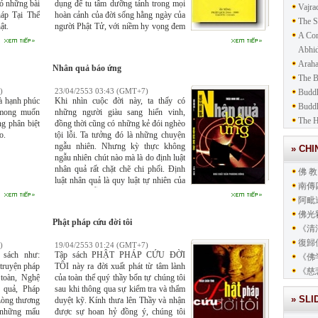
ó những bài
dụng để tu tâm dưỡng tánh trong mọi
Vajra
háp Tại Thế
hoàn cảnh của đời sống hằng ngày của
The S
ật.
người Phật Tử, với niềm hy vọng đem
A Com
lại An Lạc Hạnh Phúc và Giác Ngộ
Giải Thoát.
Abhid
Araha
Nhân quả báo ứng
The 
)
23/04/2553 03:43 (GMT+7)
Buddh
và hạnh phúc
Khi nhìn cuộc đời này, ta thấy có
Budd
u mong muốn
những người giàu sang hiển vinh,
The H
ng phân biệt
đồng thời cũng có những kẻ đói nghèo
o.
tội lỗi. Ta tưởng đó là những chuyện
ngẫu nhiên. Nhưng kỳ thực không
» CH
ngẫu nhiên chút nào mà là do định luật
nhân quả rất chặt chẽ chi phối. Định
佛 教
luật nhân quả là quy luật tự nhiên của
南傳
vạn pháp diễn tiến từ quá khứ đến hiện
阿毗
tại, và từ hiện tại tiếp tục diễn tiến mãi
đến vị lai vô tận.
佛光
Phật pháp cứu đời tôi
《清
復歸
)
19/04/2553 01:24 (GMT+7)
 sách như:
Tập sách PHẬT PHÁP CỨU ĐỜI
《佛
 truyện pháp
TÔI này ra đời xuất phát từ tâm lành
《慈
 toàn, Nghệ
của toàn thể quý thầy bổn tự chúng tôi
 quả, Pháp
sau khi thông qua sự kiểm tra và thẩm
» SL
Lòng thương
duyệt kỹ. Kính thưa lên Thầy và nhận
 những mẩu
được sự hoan hỷ đồng ý, chúng tôi