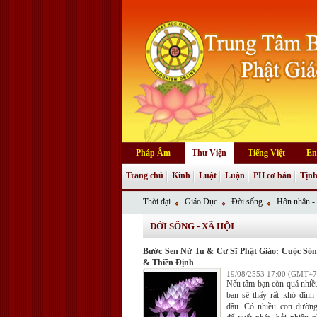
Pháp Âm
Thư Viện
Tiếng Việt
En
Trang chủ
Kinh
Luật
Luận
PH cơ bản
Tịnh
Thời đại
Giáo Dục
Đời sống
Hôn nhân - 
ĐỜI SỐNG - XÃ HỘI
Bước Sen Nữ Tu & Cư Sĩ Phật Giáo: Cuộc Số
& Thiền Định
19/08/2553 17:00 (GMT+7
Nếu tâm bạn còn quá nhiều
bạn sẽ thấy rất khó định 
đầu. Có nhiều con đườn