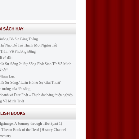
M SÁCH HAY
Buông Bỏ Sự Căng Thẳng
hế Nào Để Trở Thành Một Người Tốt
 Trình Về Phương Đông
đi về đâu
ĩa Sự Sống 2:"Sự Sống Phát Sinh Từ Vô Minh
Khởi"
 Nham Lục
ĩa Sự Sống:"Luân Hồi & Sự Giải Thoát"
c tướng của đời sống
doanh và Đức Phật – Thịnh đạt bằng thiện nghiệp
 Về Minh Triết
GLISH BOOKS
lgrimage: A Journey through Tibet (part 1)
t Tibetan Book of the Dead | History Channel
mentary