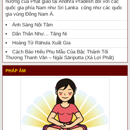
hưởng của Phật giáo tại Andhra Pradesh đối với các
quốc gia phía Nam như Sri Lanka cũng như các quốc
gia vùng Đông Nam Á.
Ánh Sáng Nội Tâm
Dấn Thân Như… Tăng Ni
Hoàng Tử Rāhula Xuất Gia
Cách Báo Hiếu Phụ Mẫu Của Bậc Thánh Tối
Thượng Thanh Văn – Ngài Sāriputta (Xá Lợi Phất)
PHÁP ÂM