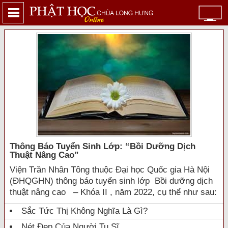
Thông Báo Tuyển Sinh Lớp: “bồi Dưỡng Dịch
Thuật Nâng Cao”
Viện Trần Nhân Tông thuộc Đại học Quốc gia Hà Nội
(ĐHQGHN) thông báo tuyển sinh lớp Bồi dưỡng dịch
thuật nâng cao – Khóa II , năm 2022, cụ thể như sau:
Sắc Tức Thị Không Nghĩa Là Gì?
Nét Đẹp Của Người Tu Sĩ