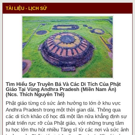
TÀI LIỆU - LỊCH SỬ
Tìm Hiểu Sự Truyền Bá Và Các Di Tích Của Phật
Giáo Tại Vùng Andhra Pradesh (miền Nam Ấn)
(ncs. Thích Nguyên Thế)
Phật giáo từng có sức ảnh hưởng to lớn ở khu vực
Andhra Pradesh trong một thời gian dài. Thông qua
các di tích khảo cổ học đã một lần nữa khẳng định sự
phát triển rực rỡ của Phật giáo, với những trung tâm
tu học lớn thu hút nhiều Tăng sĩ từ các nơi và sức ảnh