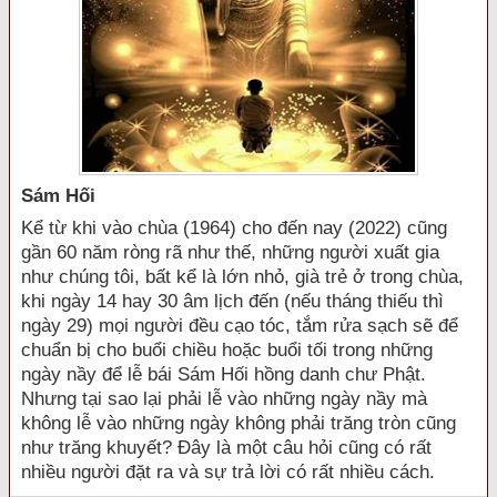
Sám Hối
Kể từ khi vào chùa (1964) cho đến nay (2022) cũng
gần 60 năm ròng rã như thế, những người xuất gia
như chúng tôi, bất kể là lớn nhỏ, già trẻ ở trong chùa,
khi ngày 14 hay 30 âm lịch đến (nếu tháng thiếu thì
ngày 29) mọi người đều cạo tóc, tắm rửa sạch sẽ để
chuẩn bị cho buổi chiều hoặc buổi tối trong những
ngày nầy để lễ bái Sám Hối hồng danh chư Phật.
Nhưng tại sao lại phải lễ vào những ngày nầy mà
không lễ vào những ngày không phải trăng tròn cũng
như trăng khuyết? Đây là một câu hỏi cũng có rất
nhiều người đặt ra và sự trả lời có rất nhiều cách.