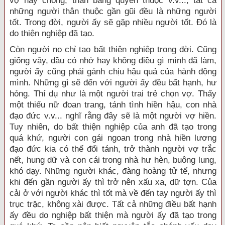
vợ hay chồng, thân bằng quyến thuộc v.v..., tất cả
những người thân thuộc gần gũi đều là những người
tốt. Trong đời, người ấy sẽ gặp nhiều người tốt. Ðó là
do thiện nghiệp đã tạo.
Còn người nọ chỉ tạo bất thiện nghiệp trong đời. Cũng
giống vậy, dầu có nhớ hay không điều gì mình đã làm,
người ấy cũng phải gánh chịu hậu quả của hành động
mình. Những gì sẽ đến với người ấy đều bất hạnh, hư
hỏng. Thí dụ như là một người trai trẻ chọn vợ. Thấy
một thiếu nữ đoan trang, tánh tình hiền hậu, con nhà
đạo đức v.v... nghĩ rằng đây sẽ là một người vợ hiền.
Tuy nhiên, do bất thiện nghiệp của anh đã tạo trong
quá khứ, người con gái ngoan trong nhà hiền lương
đạo đức kia có thể đổi tánh, trở thành người vợ trắc
nết, hung dữ và con cái trong nhà hư hèn, buông lung,
khó dạy. Những người khác, đàng hoàng tử tế, nhưng
khi đến gần người ấy thì trở nên xấu xa, dữ tợn. Của
cải ở với người khác thì tốt mà về đến tay người ấy thì
trục trặc, không xài được. Tất cả những điều bất hạnh
ấy đều do nghiệp bất thiện mà người ấy đã tạo trong