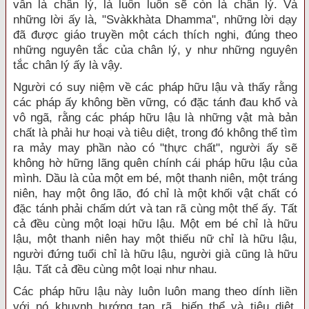
vẫn là chân lý, là luôn luôn sẽ còn là chân lý. Và
những lời ấy là, "Svàkkhàta Dhamma", những lời dạy
đã được giáo truyền một cách thích nghi, đúng theo
những nguyên tắc của chân lý, y như những nguyên
tắc chân lý ấy là vậy.
Người có suy niệm về các pháp hữu lậu và thấy rằng
các pháp ấy không bền vững, có đặc tánh đau khổ và
vô ngã, rằng các pháp hữu lậu là những vật mà bản
chất là phải hư hoại và tiêu diệt, trong đó không thể tìm
ra mảy may phần nào có "thực chất", người ấy sẽ
không hờ hững lãng quên chính cái pháp hữu lậu của
mình. Dầu là của một em bé, một thanh niên, một tráng
niên, hay một ông lão, đó chỉ là một khối vật chất có
đặc tánh phải chấm dứt và tan rã cùng một thế ấy. Tất
cả đều cùng một loại hữu lậu. Một em bé chỉ là hữu
lậu, một thanh niên hay một thiếu nữ chỉ là hữu lậu,
người đứng tuổi chỉ là hữu lậu, người già cũng là hữu
lậu. Tất cả đều cùng một loại như nhau.
Các pháp hữu lậu này luôn luôn mang theo dính liền
với nó khuynh hướng tan rã, biến thể và tiêu diệt.