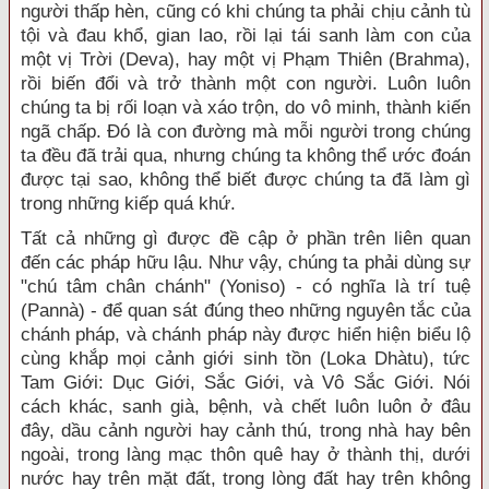
người thấp hèn, cũng có khi chúng ta phải chịu cảnh tù
tội và đau khổ, gian lao, rồi lại tái sanh làm con của
một vị Trời (Deva), hay một vị Phạm Thiên (Brahma),
rồi biến đổi và trở thành một con người. Luôn luôn
chúng ta bị rối loạn và xáo trộn, do vô minh, thành kiến
ngã chấp. Ðó là con đường mà mỗi người trong chúng
ta đều đã trải qua, nhưng chúng ta không thể ước đoán
được tại sao, không thể biết được chúng ta đã làm gì
trong những kiếp quá khứ.
Tất cả những gì được đề cập ở phần trên liên quan
đến các pháp hữu lậu. Như vậy, chúng ta phải dùng sự
"chú tâm chân chánh" (Yoniso) - có nghĩa là trí tuệ
(Pannà) - để quan sát đúng theo những nguyên tắc của
chánh pháp, và chánh pháp này được hiển hiện biểu lộ
cùng khắp mọi cảnh giới sinh tồn (Loka Dhàtu), tức
Tam Giới: Dục Giới, Sắc Giới, và Vô Sắc Giới. Nói
cách khác, sanh già, bệnh, và chết luôn luôn ở đâu
đây, dầu cảnh người hay cảnh thú, trong nhà hay bên
ngoài, trong làng mạc thôn quê hay ở thành thị, dưới
nước hay trên mặt đất, trong lòng đất hay trên không