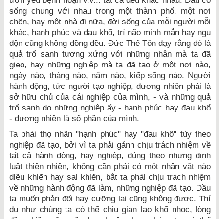
ươn yếu bệnh hoạn v.v... tất cả đều khác nhau. Dầu có
sống chung với nhau trong một thành phố, một nơi
chốn, hay một nhà đi nữa, đời sống của mỗi người mỗi
khác, hạnh phúc và đau khổ, trí não minh mẫn hay ngu
độn cũng không đồng đều. Ðức Thế Tôn dạy rằng đó là
quả trổ sanh tương xứng với những nhân mà ta đã
gieo, hay những nghiệp mà ta đã tạo ở một nơi nào,
ngày nào, tháng nào, năm nào, kiếp sống nào. Người
hành động, tức người tạo nghiệp, đương nhiên phải là
sở hữu chủ của cái nghiệp của mình, - và những quả
trổ sanh do những nghiệp ấy - hạnh phúc hay đau khổ
- đương nhiên là số phần của mình.
Ta phải thọ nhận "hạnh phúc" hay "đau khổ" tùy theo
nghiệp đã tạo, bởi vì ta phải gánh chịu trách nhiệm về
tất cả hành động, hay nghiệp, đúng theo những định
luật thiên nhiên, không cần phải có một nhân vật nào
điều khiển hay sai khiến, bắt ta phải chịu trách nhiệm
về những hành động đã làm, những nghiệp đã tạo. Dầu
ta muốn phản đối hay cưỡng lại cũng không được. Thí
dụ như chúng ta có thể chịu gian lao khổ nhọc, lòng