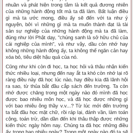
nhuần và phát hiện trong tâm là kết quả đương nhiên
của những hành động tốt mà ta đã làm. Bất luận điều
gì mà ta ước mong, điều ấy sẽ đến với ta như ý
nguyện, bởi vì những gì mà ta muốn thành đạt là tài
sản sự nghiệp của những hành động mà ta đã làm,
đúng như lời Phật dạy, "chúng sanh là sở hữu chủ của
cái nghiệp của mình", và như vậy, dầu còn nhớ hay
không những hành động ấy, ta không thể ngăn cản hay
xóa bỏ, tiêu diệt hậu quả của nó.
Cũng như khi còn đi học, ta học hỏi và thâu nhận kiến
thức nhiều loại, nhưng đến nay ắt ta khó còn nhớ lại rõ
ràng điều này đã học lúc nào, hay điều kia đã lãnh hội
ra sao, từ thủa bắt đầu cắp sách đến trường. Ta còn
nhớ được chăng trong một ngày nào đó mình đã học
được bao nhiêu môn học, và đã học được những gì
với bao nhiêu ông thầy v.v...? Từ lúc mới đến trường
ta bắt đầu học mặt chữ, rồi ráp lại, đánh vần, làm toán
cộng, toán trừ, dần dần đến khi thâu thập được những
kiến thức ngày hôm nay. Chúng ta đã học những điều
ấy trong bao nhiêu ngày? Trong một ngày nào đó ta sẽ