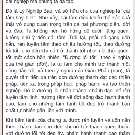
cái nghiệp mà chúng ta đã tạo.
Ðó là Lý Nghiệp Báo, và sở hữu chủ của nghiệp là "cái
tâm hay biết". Như vậy, cái tâm điều khiển thể xác quả
thật vô cùng quan trọng trên cả hai phương diện, đời
và đạo. Ta không nên hờ hững dể duôi, lãng quên,
không chú ý đến cái tâm. Trái lại, phải cố gắng uốn
nắn, rèn luyện tâm theo chiều hướng tốt, theo đường
lối tốt, cho đến khi nó trở thành tốt như một thói quen,
tốt một cách hồn nhiên. "Ðường lối tốt", theo ý nghĩa
của thế gian (đời), là tự làm cho mình trở thành một
công dân tốt, và theo ý nghĩa của Giáo Pháp (đạo), là
quyết tâm tiến xa trên con đường thành đạt các thiện
pháp, tiến xa trong pháp học, pháp hành, và tạo thiện
nghiệp. Ðó là đường lối chân chánh, chánh đạo, để rèn
luyện tâm linh, hướng tâm về đời sống đạo hạnh thanh
cao, làm cho những tâm tánh tốt đẹp trở thành bản
chất tự nhiên gắn liền với mình.
Khi bẩm tánh của chúng ta được rèn luyện và uốn nắn
theo chánh đạo cho đến khi nó trở thành quen thuộc
với đường lối tốt đẹp ấy, phẩm hạnh thanh cao thấm