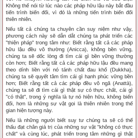
Không thể nói từ lúc nào các pháp hữu lậu này bắt đầu
tiến trình biến đổi, vì đó là những tiến trình biến đổi
thiên nhiên.
Nếu tất cả chúng ta chuyên cần suy niệm như vậy,
phương cách này sẽ dẫn dắt chúng ta phát triển các
"thiện pháp" trong tâm như: Biết rằng tất cả các pháp
hữu lậu đều vô thường (Anicca), không bền vững,
chúng ta sẽ dốc lòng đi tìm cái gì bền vững thường
còn hơn; Biết rằng tất cả các pháp hữu lậu đều mang
theo dính liền với nó tánh chất đau khổ (Dukkha),
chúng ta sẽ quyết tâm tìm cái gì hạnh phúc vững bền
hơn; Biết rằng tất cả các pháp đều vô ngã (Anattà),
chúng ta sẽ đi tìm cái gì thật sự có thực chất, cái gì
"có thật", trong ý nghĩa là tự nó hiện hữu, không biến
đổi, hơn là những sự vật gọi là thiên nhiên trong thế
gian hiện tượng này.
Nếu là những người biết suy tư chúng ta sẽ có thể
thấu đạt chân giá trị của những sự vật "không có thực
chất" và cùng lúc, phát triển trong tâm những gì thật