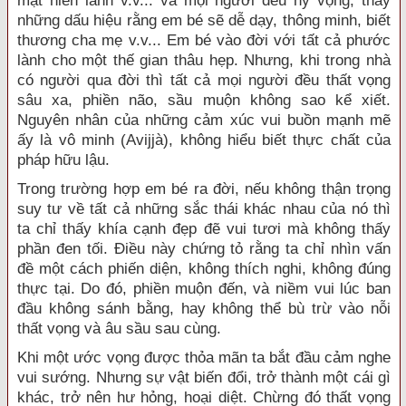
mặt hiền lành v.v... và mọi người đều hy vọng, thấy
những dấu hiệu rằng em bé sẽ dễ dạy, thông minh, biết
thương cha mẹ v.v... Em bé vào đời với tất cả phước
lành cho một thế gian thâu hẹp. Nhưng, khi trong nhà
có người qua đời thì tất cả mọi người đều thất vọng
sâu xa, phiền não, sầu muộn không sao kể xiết.
Nguyên nhân của những cảm xúc vui buồn mạnh mẽ
ấy là vô minh (Avijjà), không hiểu biết thực chất của
pháp hữu lậu.
Trong trường hợp em bé ra đời, nếu không thận trọng
suy tư về tất cả những sắc thái khác nhau của nó thì
ta chỉ thấy khía cạnh đẹp đẽ vui tươi mà không thấy
phần đen tối. Ðiều này chứng tỏ rằng ta chỉ nhìn vấn
đề một cách phiến diện, không thích nghi, không đúng
thực tại. Do đó, phiền muộn đến, và niềm vui lúc ban
đầu không sánh bằng, hay không thể bù trừ vào nỗi
thất vọng và âu sầu sau cùng.
Khi một ước vọng được thỏa mãn ta bắt đầu cảm nghe
vui sướng. Nhưng sự vật biến đổi, trở thành một cái gì
khác, trở nên hư hỏng, hoại diệt. Chừng đó thất vọng