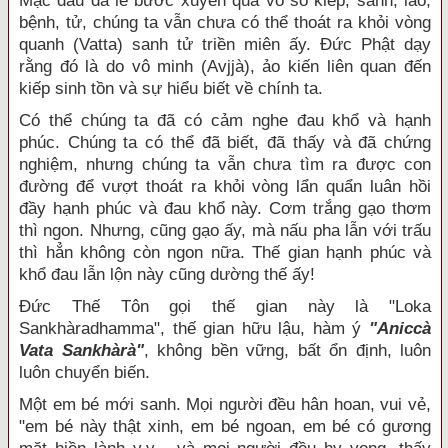
Mặc dầu đã lê bước xuyên qua vô số kiếp, sanh, lão,
bệnh, tử, chúng ta vẫn chưa có thể thoát ra khỏi vòng
quanh (Vatta) sanh tử triền miên ấy. Ðức Phật dạy
rằng đó là do vô minh (Avjjà), ảo kiến liên quan đến
kiếp sinh tồn và sự hiểu biết về chính ta.
Có thể chúng ta đã có cảm nghe đau khổ và hạnh
phúc. Chúng ta có thể đã biết, đã thấy và đã chứng
nghiệm, nhưng chúng ta vẫn chưa tìm ra được con
đường để vượt thoát ra khỏi vòng lẩn quẩn luân hồi
đầy hạnh phúc và đau khổ này. Cơm trắng gạo thơm
thì ngon. Nhưng, cũng gạo ấy, mà nấu pha lẫn với trấu
thì hẳn không còn ngon nữa. Thế gian hạnh phúc và
khổ đau lẫn lộn này cũng dường thế ấy!
Ðức Thế Tôn gọi thế gian này là "Loka
Sankhàradhamma", thế gian hữu lậu, hàm ý
"Aniccà
Vata Sankhàrà"
, không bền vững, bất ổn định, luôn
luôn chuyển biến.
Một em bé mới sanh. Mọi người đều hân hoan, vui vẻ,
"em bé này thật xinh, em bé ngoan, em bé có gương