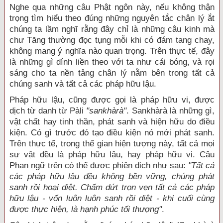
N
ghe qua những câu Phật ngôn này, nếu không thận
trọng tìm hiểu theo đúng những nguyên tắc chân lý ắt
chúng ta lầm nghĩ rằng đây chỉ là những câu kinh mà
chư Tăng thường đọc tụng mỗi khi có đám tang chay,
không mang ý nghĩa nào quan trọng. Trên thực tế, đây
là những gì dính liền theo với ta như cái bóng, và rọi
sáng cho ta nền tảng chân lý nằm bên trong tất cả
chúng sanh và tất cả các pháp hữu lậu.
Pháp hữu lậu, cũng được gọi là pháp hữu vi, được
dịch từ danh từ Pàli
"sankhàrà"
. Sankhàrà là những gì,
vật chất hay tinh thần, phát sanh và hiện hữu do điều
kiện. Có gì trước đó tạo điều kiện nó mới phát sanh.
Trên thực tế, trong thế gian hiện tượng này, tất cả mọi
sự vật đều là pháp hữu lậu, hay pháp hữu vi. Câu
Phạn ngữ trên có thể được phiên dịch như sau:
"Tất cả
các pháp hữu lậu đều không bền vững, chúng phát
sanh rồi hoại diệt. Chấm dứt trọn vẹn tất cả các pháp
hữu lậu - vốn luôn luôn sanh rồi diệt - khi cuối cùng
được thực hiện, là hạnh phúc tối thượng"
.