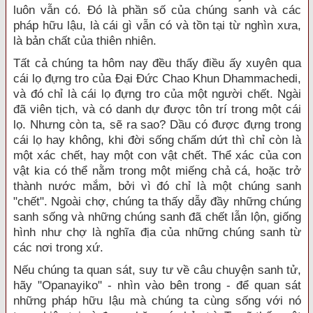
luôn vẫn có. Ðó là phần số của chúng sanh và các
pháp hữu lậu, là cái gì vẫn có và tồn tại từ nghìn xưa,
là bản chất của thiên nhiên.
Tất cả chúng ta hôm nay đều thấy điều ấy xuyên qua
cái lọ đựng tro của Ðại Ðức Chao Khun Dhammachedi,
và đó chỉ là cái lọ đựng tro của một người chết. Ngài
đã viên tịch, và có danh dự được tôn trí trong một cái
lọ. Nhưng còn ta, sẽ ra sao? Dầu có được đựng trong
cái lọ hay không, khi đời sống chấm dứt thì chỉ còn là
một xác chết, hay một con vật chết. Thể xác của con
vật kia có thể nằm trong một miếng chả cá, hoặc trở
thành nước mắm, bởi vì đó chỉ là một chúng sanh
"chết". Ngoài chợ, chúng ta thấy dẫy đầy những chúng
sanh sống và những chúng sanh đã chết lẫn lộn, giống
hình như chợ là nghĩa địa của những chúng sanh từ
các nơi trong xứ.
Nếu chúng ta quan sát, suy tư về câu chuyện sanh tử,
hãy "Opanayiko" - nhìn vào bên trong - để quan sát
những pháp hữu lậu mà chúng ta cùng sống với nó