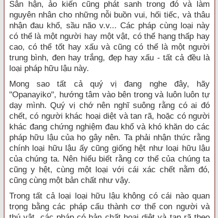
Sân hận, ảo kiến cũng phát sanh trong đó và làm
nguyên nhân cho những nỗi buồn vui, hối tiếc, và thâu
nhận đau khổ, sầu não v.v... Các pháp cùng loại này
có thể là một người hay một vật, có thể hạng thấp hay
cao, có thể tốt hay xấu và cũng có thể là một người
trung bình, đen hay trắng, đẹp hay xấu - tất cả đều là
loại pháp hữu lậu này.
Mong sao tất cả quý vị đang nghe đây, hãy
"Opanayiko", hướng tâm vào bên trong và luôn luôn tự
dạy mình. Quý vị chớ nên nghĩ suông rằng có ai đó
chết, có người khác hoại diệt và tan rã, hoặc có người
khác đang chứng nghiệm đau khổ và khó khăn do các
pháp hữu lậu của họ gây nên. Ta phải nhận thức rằng
chính loại hữu lậu ấy cũng giống hệt như loại hữu lậu
của chúng ta. Nên hiểu biết rằng cơ thể của chúng ta
cũng y hệt, cùng một loại với cái xác chết nằm đó,
cũng cùng một bản chất như vậy.
Trong tất cả loại loại hữu lậu không có cái nào quan
trọng bằng các pháp cấu thành cơ thể con người và
thú vật, các pháp có bản chất hoại diệt và tan rã theo