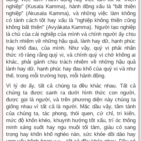
nghiệp" (Kusala Kamma), hành động xấu là "bất thiện
nghiệp" (Akusala Kamma), và những việc làm không
có tánh cách tốt hay xấu là "nghiệp không thiện cũng
không bất thiện" (Avyàkata Kamma). Người tạo nghiệp
là chủ của cái nghiệp của mình và chính người ấy chịu
trách nhiệm về những hậu quả, lành hay dữ, hạnh phúc
hay khổ đau, của mình. Như vậy, quý vị phải nhận
thức rõ ràng rằng quý vị, và chính quý vị chớ không ai
khác, phải gánh chịu trách nhiệm về những hậu quả
lành hay dữ, hạnh phúc hay đau khổ của quý vị và như
thế, trong mỗi trường hợp, mỗi hành động.
Vì lý do ấy, tất cả chúng ta đều khác nhau. Tất cả
chúng ta được sanh ra dưới hình thức con người,
được gọi là người, và trên phương diện này chúng ta
giống nhau vì tất cả là người. Mặc dầu vậy, tâm tánh
của chúng ta, tác phong, thói quen, cử chỉ, tri kiến,
mức độ khôn khéo, khuynh hướng tốt xấu, trí óc thông
minh sáng suốt hay ngu muội tối tăm, giàu có sang
trọng hay khốn khổ nghèo nàn, sức khỏe dồi dào hay