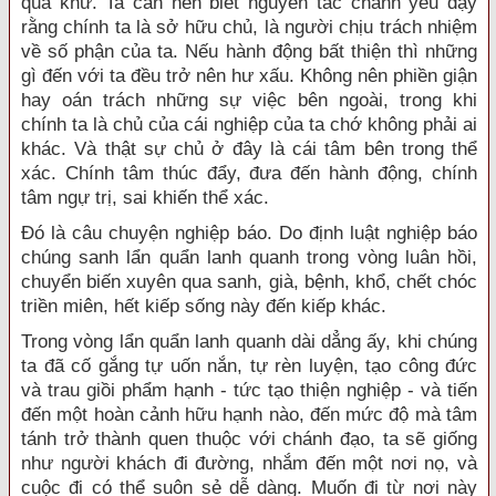
quá khứ. Ta cần nên biết nguyên tắc chánh yếu dạy
rằng chính ta là sở hữu chủ, là người chịu trách nhiệm
về số phận của ta. Nếu hành động bất thiện thì những
gì đến với ta đều trở nên hư xấu. Không nên phiền giận
hay oán trách những sự việc bên ngoài, trong khi
chính ta là chủ của cái nghiệp của ta chớ không phải ai
khác. Và thật sự chủ ở đây là cái tâm bên trong thể
xác. Chính tâm thúc đẩy, đưa đến hành động, chính
tâm ngự trị, sai khiến thể xác.
Ðó là câu chuyện nghiệp báo. Do định luật nghiệp báo
chúng sanh lẩn quẩn lanh quanh trong vòng luân hồi,
chuyển biến xuyên qua sanh, già, bệnh, khổ, chết chóc
triền miên, hết kiếp sống này đến kiếp khác.
Trong vòng lẩn quẩn lanh quanh dài dẳng ấy, khi chúng
ta đã cố gắng tự uốn nắn, tự rèn luyện, tạo công đức
và trau giồi phẩm hạnh - tức tạo thiện nghiệp - và tiến
đến một hoàn cảnh hữu hạnh nào, đến mức độ mà tâm
tánh trở thành quen thuộc với chánh đạo, ta sẽ giống
như người khách đi đường, nhắm đến một nơi nọ, và
cuộc đi có thể suôn sẻ dễ dàng. Muốn đi từ nơi này