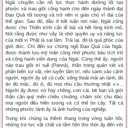
Ngài chuyên cần nỗ lực thực hành đường lối tạo
phước và trau giồi công hạnh cho đến ngày thành đạt
Ðạo Quả tối tượng và trở nên vị giáo chủ vĩ đại của
thế gian. Sau đó, dầu ở bất luận nơi nào, Ngài cũng
được chư Thiên kính cẩn lễ bái và hết lòng kỉnh mộ.
Nói rằng được như vậy là nhờ quyền uy và năng lực
của một vị Phật là sai lầm. Trái lại, đó là quả phúc của
giới đức. Chí đến sự chứng ngộ Ðạo Quả của Ngài,
được thành tựu mỹ mãn cũng nhờ phước báu tích trữ
và công hạnh viên dung của Ngài. Cùng thế ấy, người
nào trau giồi trí tuệ (Pannà), thận trọng quán xét và
phân biện sự vật, rèn luyện tâm trí, nếu sanh vào cảnh
người, người ấy sẽ có cuộc sống thoải mái an lành, đủ
ăn đủ mặc, đủ ở, đủ mọi nhu cầu thường nhật v.v...
Người ấy được vợ hay chồng, con cái, bè bạn và giới
thân cận quý mến chiều chuộng, chăm sóc chu đáo,
mọi người đều hiền lương và có thể tin cậy. Tất cả
những phước lành ấy là ảnh hưởng của nghiệp.
Trong khi chúng ta thênh thang trong vòng luân hồi,
những trợ lực vật chất và tâm hồn thơ thới ấy đến với