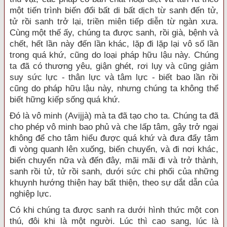
một tiến trình biến đổi bất di bất dịch từ sanh đến tử,
tử rồi sanh trở lại, triền miên tiếp diễn từ ngàn xưa.
Cùng một thế ấy, chúng ta được sanh, rồi già, bệnh và
chết, hết lần này đến lần khác, lặp đi lặp lại vô số lần
trong quá khứ, cũng do loại pháp hữu lậu này. Chúng
ta đã có thương yêu, giận ghét, rơi lụy và cũng giảm
suy sức lực - thân lực và tâm lực - biết bao lần rồi
cũng do pháp hữu lậu này, nhưng chúng ta không thể
biết hững kiếp sống quá khứ.
Ðó là vô minh (Avijjà) mà ta đã tạo cho ta. Chúng ta đã
cho phép vô minh bao phủ và che lấp tâm, gây trở ngại
không để cho tâm hiểu được quá khứ và đưa đẩy tâm
đi vòng quanh lên xuống, biến chuyển, và đi nơi khác,
biến chuyển nữa và đến đây, mãi mãi đi và trở thành,
sanh rồi tử, tử rồi sanh, dưới sức chi phối của những
khuynh hướng thiện hay bất thiện, theo sự dắt dẫn của
nghiệp lực.
Có khi chúng ta được sanh ra dưới hình thức một con
thú, đôi khi là một người. Lúc thì cao sang, lúc là