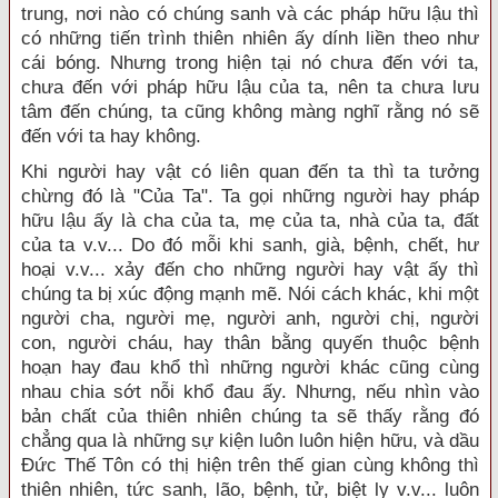
trung, nơi nào có chúng sanh và các pháp hữu lậu thì
có những tiến trình thiên nhiên ấy dính liền theo như
cái bóng. Nhưng trong hiện tại nó chưa đến với ta,
chưa đến với pháp hữu lậu của ta, nên ta chưa lưu
tâm đến chúng, ta cũng không màng nghĩ rằng nó sẽ
đến với ta hay không.
Khi người hay vật có liên quan đến ta thì ta tưởng
chừng đó là "Của Ta". Ta gọi những người hay pháp
hữu lậu ấy là cha của ta, mẹ của ta, nhà của ta, đất
của ta v.v... Do đó mỗi khi sanh, già, bệnh, chết, hư
hoại v.v... xảy đến cho những người hay vật ấy thì
chúng ta bị xúc động mạnh mẽ. Nói cách khác, khi một
người cha, người mẹ, người anh, người chị, người
con, người cháu, hay thân bằng quyến thuộc bệnh
hoạn hay đau khổ thì những người khác cũng cùng
nhau chia sớt nỗi khổ đau ấy. Nhưng, nếu nhìn vào
bản chất của thiên nhiên chúng ta sẽ thấy rằng đó
chẳng qua là những sự kiện luôn luôn hiện hữu, và dầu
Ðức Thế Tôn có thị hiện trên thế gian cùng không thì
thiên nhiên, tức sanh, lão, bệnh, tử, biệt ly v.v... luôn