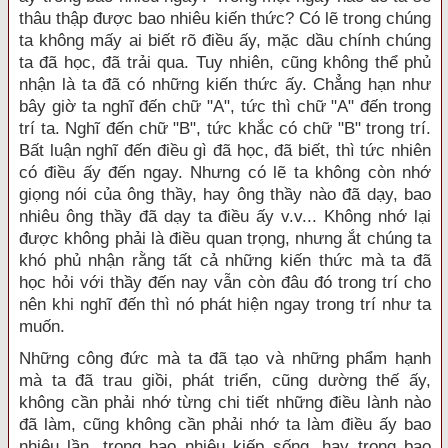
thâu thập được bao nhiêu kiến thức? Có lẽ trong chúng
ta không mấy ai biết rõ điều ấy, mặc dầu chính chúng
ta đã học, đã trải qua. Tuy nhiên, cũng không thể phủ
nhận là ta đã có những kiến thức ấy. Chẳng hạn như
bây giờ ta nghĩ đến chữ "A", tức thì chữ "A" đến trong
trí ta. Nghĩ đến chữ "B", tức khắc có chữ "B" trong trí.
Bất luận nghĩ đến điều gì đã học, đã biết, thì tức nhiên
có điều ấy đến ngay. Nhưng có lẽ ta không còn nhớ
giọng nói của ông thầy, hay ông thầy nào đã dạy, bao
nhiêu ông thầy đã dạy ta điều ấy v.v... Không nhớ lại
được không phải là điều quan trọng, nhưng ắt chúng ta
khó phủ nhận rằng tất cả những kiến thức mà ta đã
học hỏi với thầy đến nay vẫn còn đâu đó trong trí cho
nên khi nghĩ đến thì nó phát hiện ngay trong trí như ta
muốn.
Những công đức mà ta đã tạo và những phẩm hạnh
mà ta đã trau giồi, phát triển, cũng dường thế ấy,
không cần phải nhớ từng chi tiết những điều lành nào
đã làm, cũng không cần phải nhớ ta làm điều ấy bao
nhiêu lần, trong bao nhiêu kiếp sống, hay trong bao