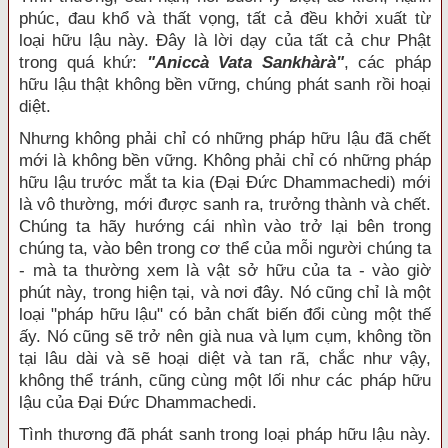
phúc, đau khổ và thất vọng, tất cả đều khởi xuất từ
loại hữu lậu này. Ðây là lời dạy của tất cả chư Phật
trong quá khứ:
"Aniccà Vata Sankhàrà"
, các pháp
hữu lậu thật không bền vững, chúng phát sanh rồi hoại
diệt.
Nhưng không phải chỉ có những pháp hữu lậu đã chết
mới là không bền vững. Không phải chỉ có những pháp
hữu lậu trước mắt ta kia (Ðại Ðức Dhammachedi) mới
là vô thường, mới được sanh ra, trưởng thành và chết.
Chúng ta hãy hướng cái nhìn vào trở lại bên trong
chúng ta, vào bên trong cơ thể của mỗi người chúng ta
- mà ta thường xem là vật sở hữu của ta - vào giờ
phút này, trong hiện tại, và nơi đây. Nó cũng chỉ là một
loại "pháp hữu lậu" có bản chất biến đổi cùng một thế
ấy. Nó cũng sẽ trở nên già nua và lụm cụm, không tồn
tại lâu dài và sẽ hoại diệt và tan rã, chắc như vậy,
không thể tránh, cũng cùng một lối như các pháp hữu
lậu của Ðại Ðức Dhammachedi.
Tình thương đã phát sanh trong loại pháp hữu lậu này.