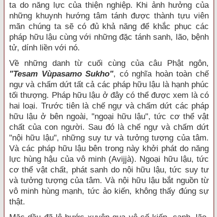
ta do năng lực của thiện nghiệp. Khi ảnh hưởng của
những khuynh hướng tâm tánh được thành tựu viên
mãn chúng ta sẽ có đủ khả năng để khắc phục các
pháp hữu lậu cùng với những đặc tánh sanh, lão, bệnh
tử, dính liền với nó.
Về những danh từ cuối cùng của câu Phật ngôn,
"Tesam Vùpasamo Sukho"
, có nghĩa hoàn toàn chế
ngự và chấm dứt tất cả các pháp hữu lậu là hạnh phúc
tối thượng. Pháp hữu lậu ở đây có thể được xem là có
hai loại. Trước tiên là chế ngự và chấm dứt các pháp
hữu lậu ở bên ngoài, "ngoại hữu lậu", tức cơ thể vật
chất của con người. Sau đó là chế ngự và chấm dứt
"nội hữu lậu", những suy tư và tưởng tượng của tâm.
Và các pháp hữu lậu bên trong này khởi phát do năng
lực hùng hậu của vô minh (Avijjà). Ngoại hữu lậu, tức
cơ thể vật chất, phát sanh do nội hữu lậu, tức suy tư
và tưởng tượng của tâm. Và nội hữu lậu bắt nguồn từ
vô minh hùng mạnh, tức ảo kiến, không thấy đúng sự
thật.