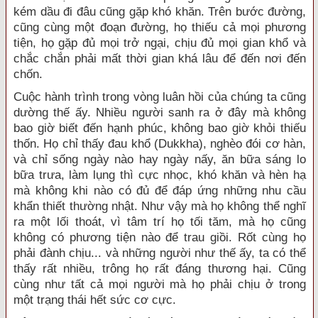
kém dầu đi đâu cũng gặp khó khăn. Trên bước đường,
cũng cùng một đoạn đường, họ thiếu cả mọi phương
tiện, họ gặp đủ mọi trở ngại, chịu đủ mọi gian khổ và
chắc chắn phải mất thời gian khá lâu để đến nơi đến
chốn.
Cuộc hành trình trong vòng luân hồi của chúng ta cũng
dường thế ấy. Nhiều người sanh ra ở đây mà không
bao giờ biết đến hạnh phúc, không bao giờ khỏi thiếu
thốn. Họ chỉ thấy đau khổ (Dukkha), nghèo đói cơ hàn,
và chỉ sống ngày nào hay ngày nấy, ăn bữa sáng lo
bữa trưa, làm lụng thì cực nhọc, khó khăn và hèn hạ
mà không khi nào có đủ để đáp ứng những nhu cầu
khẩn thiết thường nhật. Như vậy mà họ không thể nghĩ
ra một lối thoát, vì tâm trí họ tối tăm, mà họ cũng
không có phương tiện nào để trau giồi. Rốt cùng họ
phải đành chịu... và những người như thế ấy, ta có thể
thấy rất nhiều, trông họ rất đáng thương hại. Cũng
cùng như tất cả mọi người mà họ phải chịu ở trong
một trạng thái hết sức cơ cực.