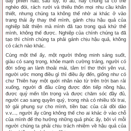
đầy phiền não, sầu lụy, lo âu, hay chúng ta có thể
nghèo đói, rách rưới và thiếu thốn mọi nhu cầu khẩn
thiết, nhưng chúng ta không thể nhờ ai khác ở vào
trạng thái ấy thay thế mình, gánh chịu hậu quả của
nghiệp bất thiện mà mình đã tạo trong quá khứ thế
mình, không thế được. Nghiệp của chính chúng ta đã
tạo thì chính chúng ta phải gánh chịu hậu quả, không
có cách nào khác.
Cùng một thế ấy, một người thông minh sáng suốt,
giàu có sang trọng, khỏe mạnh cường tráng, người có
đời sống an lành thoải mái, tâm trí thơ thới yên vui,
người ước mong điều gì thì điều ấy đến, giống như có
chư Thiên hay một quới nhân nào từ trên trời ban rải
xuống, người đi đâu cũng được đón tiếp nồng hậu,
được quý mến tôn trọng và được chăm sóc đầy đủ,
người cao sang quyền quý, trong nhà có nhiều tôi trai,
tớ gái phụng sự cho mình, tiền bạc của cải dồi dào
v.v..., người ấy cũng không thể cho ai khác ở vào chỗ
của mình để thọ hưởng những quả phúc ấy, bởi vì mỗi
người chúng ta phải chịu trách nhiệm về hậu quả của