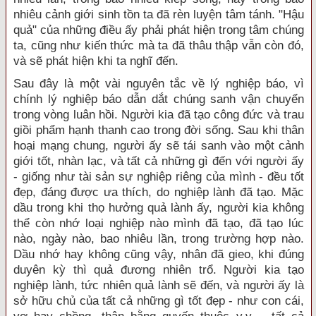
nhiêu cảnh giới sinh tồn ta đã rèn luyện tâm tánh. "Hậu
quả" của những điều ấy phải phát hiện trong tâm chúng
ta, cũng như kiến thức mà ta đã thâu thập vẫn còn đó,
và sẽ phát hiện khi ta nghĩ đến.
Sau đây là một vài nguyên tắc về lý nghiệp báo, vì
chính lý nghiệp báo dẫn dắt chúng sanh vận chuyển
trong vòng luân hồi. Người kia đã tạo công đức và trau
giồi phẩm hạnh thanh cao trong đời sống. Sau khi thân
hoại mạng chung, người ấy sẽ tái sanh vào một cảnh
giới tốt, nhàn lạc, và tất cả những gì đến với người ấy
- giống như tài sản sự nghiệp riêng của mình - đều tốt
đẹp, đáng được ưa thích, do nghiệp lành đã tạo. Mặc
dầu trong khi thọ hưởng quả lành ấy, người kia không
thể còn nhớ loại nghiệp nào mình đã tạo, đã tạo lúc
nào, ngày nào, bao nhiêu lần, trong trường hợp nào.
Dầu nhớ hay không cũng vậy, nhân đã gieo, khi đúng
duyên kỳ thì quả đương nhiên trổ. Người kia tạo
nghiệp lành, tức nhiên quả lành sẽ đến, và người ấy là
sở hữu chủ của tất cả những gì tốt đẹp - như con cái,