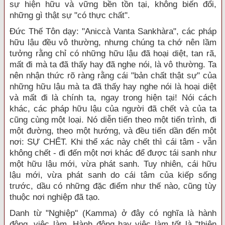
sự hiện hữu và vững bền tồn tại, không biến đổi,
những gì thật sự "có thực chất".
Ðức Thế Tôn dạy: "Aniccà Vanta Sankhàra", các pháp
hữu lậu đều vô thường, nhưng chúng ta chớ nên lầm
tưởng rằng chỉ có những hữu lậu đã hoại diệt, tan rã,
mất đi mà ta đã thấy hay đã nghe nói, là vô thường. Ta
nên nhận thức rõ ràng rằng cái "bản chất thật sự" của
những hữu lậu mà ta đã thấy hay nghe nói là hoại diệt
và mất đi là chính ta, ngay trong hiện tại! Nói cách
khác, các pháp hữu lậu của người đã chết và của ta
cũng cùng một loại. Nó diễn tiến theo một tiến trình, đi
một đường, theo một hướng, và đều tiến dần đến một
nơi: SỰ CHẾT. Khi thể xác này chết thì cái tâm - vẫn
không chết - đi đến một nơi khác để được tái sanh như
một hữu lậu mới, vừa phát sanh. Tuy nhiên, cái hữu
lậu mới, vừa phát sanh do cái tâm của kiếp sống
trước, dầu có những đặc điểm như thế nào, cũng tùy
thuộc nơi nghiệp đã tạo.
Danh từ "Nghiệp" (Kamma) ở đây có nghĩa là hành
động, việc làm. Hành động hay việc làm tốt là "thiện