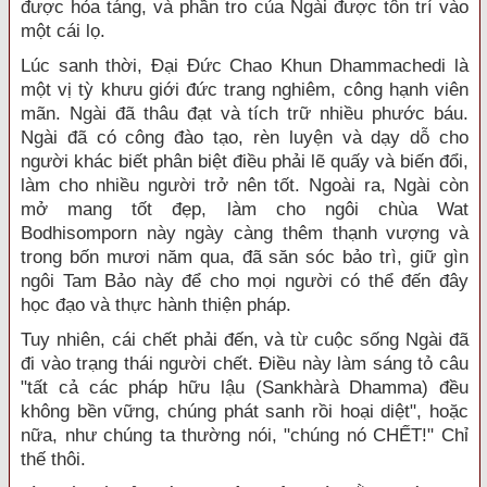
được hỏa táng, và phần tro của Ngài được tôn trí vào
một cái lọ.
Lúc sanh thời, Ðại Ðức Chao Khun Dhammachedi là
một vị tỳ khưu giới đức trang nghiêm, công hạnh viên
mãn. Ngài đã thâu đạt và tích trữ nhiều phước báu.
Ngài đã có công đào tạo, rèn luyện và dạy dỗ cho
người khác biết phân biệt điều phải lẽ quấy và biến đổi,
làm cho nhiều người trở nên tốt. Ngoài ra, Ngài còn
mở mang tốt đẹp, làm cho ngôi chùa Wat
Bodhisomporn này ngày càng thêm thạnh vượng và
trong bốn mươi năm qua, đã săn sóc bảo trì, giữ gìn
ngôi Tam Bảo này để cho mọi người có thể đến đây
học đạo và thực hành thiện pháp.
Tuy nhiên, cái chết phải đến, và từ cuộc sống Ngài đã
đi vào trạng thái người chết. Ðiều này làm sáng tỏ câu
"tất cả các pháp hữu lậu (Sankhàrà Dhamma) đều
không bền vững, chúng phát sanh rồi hoại diệt", hoặc
nữa, như chúng ta thường nói, "chúng nó CHẾT!" Chỉ
thế thôi.