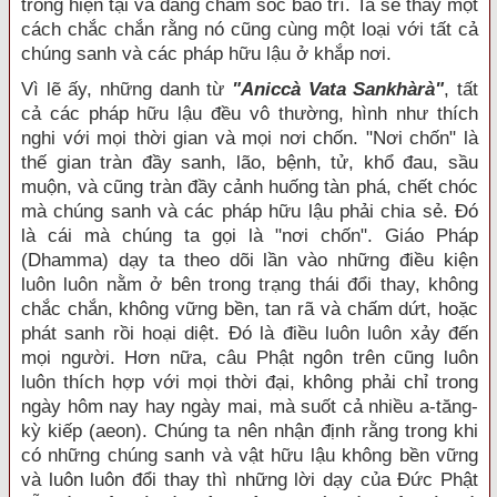
trong hiện tại và đang chăm sóc bảo trì. Ta sẽ thấy một
cách chắc chắn rằng nó cũng cùng một loại với tất cả
chúng sanh và các pháp hữu lậu ở khắp nơi.
Vì lẽ ấy, những danh từ
"Aniccà Vata Sankhàrà"
, tất
cả các pháp hữu lậu đều vô thường, hình như thích
nghi với mọi thời gian và mọi nơi chốn. "Nơi chốn" là
thế gian tràn đầy sanh, lão, bệnh, tử, khổ đau, sầu
muộn, và cũng tràn đầy cảnh huống tàn phá, chết chóc
mà chúng sanh và các pháp hữu lậu phải chia sẻ. Ðó
là cái mà chúng ta gọi là "nơi chốn". Giáo Pháp
(Dhamma) dạy ta theo dõi lần vào những điều kiện
luôn luôn nằm ở bên trong trạng thái đổi thay, không
chắc chắn, không vững bền, tan rã và chấm dứt, hoặc
phát sanh rồi hoại diệt. Ðó là điều luôn luôn xảy đến
mọi người. Hơn nữa, câu Phật ngôn trên cũng luôn
luôn thích hợp với mọi thời đại, không phải chỉ trong
ngày hôm nay hay ngày mai, mà suốt cả nhiều a-tăng-
kỳ kiếp (aeon). Chúng ta nên nhận định rằng trong khi
có những chúng sanh và vật hữu lậu không bền vững
và luôn luôn đổi thay thì những lời dạy của Ðức Phật