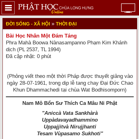
»
ĐỜI SỐNG - XÃ HỘI
THỜI ĐẠI
Bài Học Nhân Một Ðám Táng
Phra Mahà Boowa Nànasampanno Phạm Kim Khánh
dịch (PL 2537, TL 1994)
Đã cập nhật: 0 phút
(Phỏng viết theo một thời Pháp được thuyết giảng vào
ngày 28-07-1961, trong dịp lễ tang chay Ðại Ðức Chao
Khun Dhammachedi tại chùa Wat Bodhisomporn)
Nam Mô Bổn Sư Thích Ca Mâu Ni Phật
"Aniccà Vata Sankhàrà
Uppàdavayadhammino
Uppajjitvà Nirujjhanti
Tesam Vùpasamo Sukhoti"