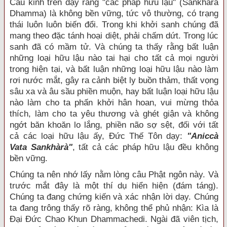
Câu kinh trên dạy rằng "các pháp hữu lậu" (Sankhàrà
Dhamma) là không bền vững, tức vô thường, có trạng
thái luôn luôn biến đổi. Trong khi khởi sanh chúng đã
mang theo đặc tánh hoại diệt, phải chấm dứt. Trong lúc
sanh đã có mầm tử. Và chúng ta thấy rằng bất luận
những loại hữu lậu nào tai hại cho tất cả mọi người
trong hiện tại, và bất luận những loại hữu lậu nào làm
rơi nước mắt, gây ra cảnh biệt ly buồn thảm, thất vọng
sâu xa và âu sầu phiền muộn, hay bất luận loại hữu lậu
nào làm cho ta phấn khởi hân hoan, vui mừng thỏa
thích, làm cho ta yêu thương và ghét giận và không
ngớt băn khoăn lo lắng, phiền não sợ sệt, đối với tất
cả các loại hữu lậu ấy, Ðức Thế Tôn dạy:
"Aniccà
Vata Sankhàrà"
, tất cả các pháp hữu lậu đều không
bền vững.
Chúng ta nên nhớ lấy nằm lòng câu Phật ngôn này. Và
trước mắt đây là một thí dụ hiển hiện (đám táng).
Chúng ta đang chứng kiến và xác nhận lời dạy. Chúng
ta đang trông thấy rõ ràng, không thể phủ nhận: Kìa là
Ðại Ðức Chao Khun Dhammachedi. Ngài đã viên tịch,