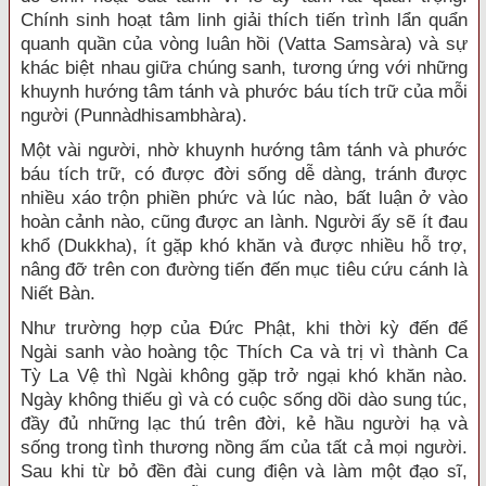
Chính sinh hoạt tâm linh giải thích tiến trình lẩn quẩn
quanh quần của vòng luân hồi (Vatta Samsàra) và sự
khác biệt nhau giữa chúng sanh, tương ứng với những
khuynh hướng tâm tánh và phước báu tích trữ của mỗi
người (Punnàdhisambhàra).
Một vài người, nhờ khuynh hướng tâm tánh và phước
báu tích trữ, có được đời sống dễ dàng, tránh được
nhiều xáo trộn phiền phức và lúc nào, bất luận ở vào
hoàn cảnh nào, cũng được an lành. Người ấy sẽ ít đau
khổ (Dukkha), ít gặp khó khăn và được nhiều hỗ trợ,
nâng đỡ trên con đường tiến đến mục tiêu cứu cánh là
Niết Bàn.
Như trường hợp của Ðức Phật, khi thời kỳ đến để
Ngài sanh vào hoàng tộc Thích Ca và trị vì thành Ca
Tỳ La Vệ thì Ngài không gặp trở ngại khó khăn nào.
Ngày không thiếu gì và có cuộc sống dồi dào sung túc,
đầy đủ những lạc thú trên đời, kẻ hầu người hạ và
sống trong tình thương nồng ấm của tất cả mọi người.
Sau khi từ bỏ đền đài cung điện và làm một đạo sĩ,