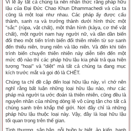
Vì lẽ ấy tất cả chúng ta nên nhận thức rằng pháp hữu
lậu của Ðại Ðức Chao Khun Dhammachedi và của ta
cũng là một loại như nhau. Các pháp ấy được cấu
thành, sanh ra và trưởng thành dưới hình thức một
"sắc" (rùpa, vật chất), một thân hình (kàya, cơ thể vật
chất), một người nam hay người nữ, và dần dần biến
đổi theo một tiến trình biến đổi thiên nhiên từ sơ sanh
đến thiếu niên, trung niên và lão niên. Và đến khi tiến
trình biến chuyển thiên nhiên này diễn tiến đến một
mức độ nào thì các pháp hữu lậu kia phải trả qua hiện
tượng "hoại" và "diệt" mà tất cả chúng ta đang mục
kích trước mắt và gọi đó là CHẾT.
Chúng ta chỉ đề cập đến loại hữu lậu này, vì chớ nên
nghĩ rằng bất luận những loại hữu lậu nào, như các
pháp mà người ta ước đoán là thiên nhiên, cũng đều là
nguyên nhân của những dòng lệ vô cùng tận cho tất cả
chúng sanh trên khắp thế giới. Nơi đây chỉ là những
pháp hữu lậu thuộc loại này. Vậy, đây là loại hữu lậu
tối quan trọng trên thế gian.
Tình thương, sân hận, nỗi buồn ly biệt, ảo kiến, hạnh