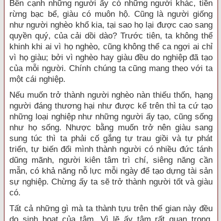
Bên cạnh những người ấy có những người khác, tiền
rừng bạc bể, giàu có muôn hộ. Cũng là người giống
như người nghèo khổ kia, tại sao họ lại được cao sang
quyền quý, của cải dồi dào? Trước tiên, ta không thể
khinh khi ai vì họ nghèo, cũng không thể ca ngợi ai chỉ
vì họ giàu; bởi vì nghèo hay giàu đều do nghiệp đã tạo
của mỗi người. Chính chúng ta cũng mang theo với ta
một cái nghiệp.
Nếu muốn trở thành người nghèo nàn thiếu thốn, hạng
người đáng thương hại như được kể trên thì ta cứ tạo
những loại nghiệp như những người ấy tạo, cũng sống
như họ sống. Nhược bằng muốn trở nên giàu sang
sung túc thì ta phải cố gắng tự trau giồi và tự phát
triển, tự biến đổi mình thành người có nhiều đức tánh
dũng mãnh, người kiên tâm trì chí, siêng năng cần
mẫn, có khả năng nỗ lực mỗi ngày để tạo dựng tài sản
sự nghiệp. Chừng ấy ta sẽ trở thành người tốt và giàu
có.
Tất cả những gì mà ta thành tựu trên thế gian này đều
do sinh hoạt của tâm. Vì lẽ ấy tâm rất quan trọng.