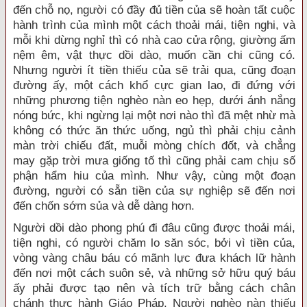
đến chỗ nọ, người có đầy đủ tiền của sẽ hoàn tất cuộc
hành trình của mình một cách thoải mái, tiện nghi, và
mỗi khi dừng nghỉ thì có nhà cao cửa rộng, giường ấm
nệm êm, vật thực dồi dào, muốn cần chi cũng có.
Nhưng người ít tiền thiếu của sẽ trải qua, cũng đoạn
đường ấy, một cách khổ cực gian lao, đi đứng với
những phương tiện nghèo nàn eo hẹp, dưới ánh nắng
nóng bức, khi ngừng lại một nơi nào thì đã mệt nhừ mà
không có thức ăn thức uống, ngủ thì phải chịu cảnh
màn trời chiếu đất, muỗi mòng chích đốt, và chẳng
may gặp trời mưa giống tố thì cũng phải cam chịu số
phận hẩm hiu của mình. Như vậy, cùng một đoạn
đường, người có sẵn tiền của sự nghiệp sẽ đến nơi
đến chốn sớm sủa và dễ dàng hơn.
Người dồi dào phong phú đi đâu cũng được thoải mái,
tiện nghi, có người chăm lo săn sóc, bởi vì tiền của,
vòng vàng châu báu có mãnh lực đưa khách lữ hành
đến nơi một cách suôn sẻ, và những sở hữu quý báu
ấy phải được tạo nên và tích trữ bằng cách chân
chánh thực hành Giáo Pháp. Người nghèo nàn thiếu