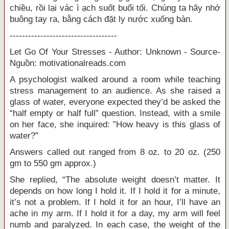
chiều, rồi lại vác ì ạch suốt buổi tối. Chúng ta hãy nhớ
buông tay ra, bằng cách đặt ly nước xuống bàn.
-----------------------------------
Let Go Of Your Stresses - Author: Unknown - Source-
Nguồn: motivationalreads.com
A psychologist walked around a room while teaching
stress management to an audience. As she raised a
glass of water, everyone expected they’d be asked the
“half empty or half full” question. Instead, with a smile
on her face, she inquired: ”How heavy is this glass of
water?”
Answers called out ranged from 8 oz. to 20 oz. (250
gm to 550 gm approx.)
She replied, “The absolute weight doesn’t matter. It
depends on how long I hold it. If I hold it for a minute,
it’s not a problem. If I hold it for an hour, I’ll have an
ache in my arm. If I hold it for a day, my arm will feel
numb and paralyzed. In each case, the weight of the