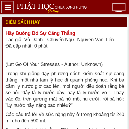
ĐIỂM SÁCH HAY
Hãy Buông Bỏ Sự Căng Thẳng
Tác giả: Vô Danh - Chuyển Ngữ: Nguyễn Văn Tiến
Đã cập nhật: 0 phút
(Let Go Of Your Stresses - Author: Unknown)
Trong khi giảng dạy phương cách kiểm soát sự căng
thẳng, một nhà tâm lý học đi quanh phòng học. Khi bà
cầm ly nước giơ cao lên, mọi người đều đoán rằng bà
sẽ hỏi "đây là ly nước đầy, hay là ly nước vơi". Thay
vào đó, trên gương mặt bà nở một nụ cười, rồi bà hỏi:
"Ly nước nầy nặng bao nhiêu?"
Các câu trả lời về sức nặng nầy ở trong khoảng từ 240
ml cho đến 590 ml.