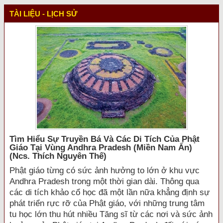
TÀI LIỆU - LỊCH SỬ
Tìm Hiểu Sự Truyền Bá Và Các Di Tích Của Phật
Giáo Tại Vùng Andhra Pradesh (miền Nam Ấn)
(ncs. Thích Nguyên Thế)
Phật giáo từng có sức ảnh hưởng to lớn ở khu vực
Andhra Pradesh trong một thời gian dài. Thông qua
các di tích khảo cổ học đã một lần nữa khẳng định sự
phát triển rực rỡ của Phật giáo, với những trung tâm
tu học lớn thu hút nhiều Tăng sĩ từ các nơi và sức ảnh