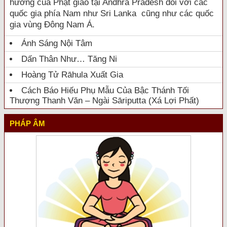
hưởng của Phật giáo tại Andhra Pradesh đối với các
quốc gia phía Nam như Sri Lanka cũng như các quốc
gia vùng Đông Nam Á.
Ánh Sáng Nội Tâm
Dấn Thân Như… Tăng Ni
Hoàng Tử Rāhula Xuất Gia
Cách Báo Hiếu Phụ Mẫu Của Bậc Thánh Tối
Thượng Thanh Văn – Ngài Sāriputta (Xá Lợi Phất)
PHÁP ÂM