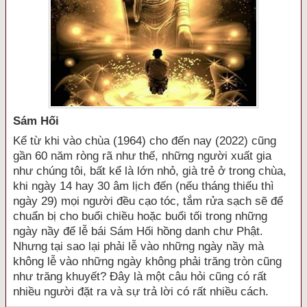
Sám Hối
Kể từ khi vào chùa (1964) cho đến nay (2022) cũng
gần 60 năm ròng rã như thế, những người xuất gia
như chúng tôi, bất kể là lớn nhỏ, già trẻ ở trong chùa,
khi ngày 14 hay 30 âm lịch đến (nếu tháng thiếu thì
ngày 29) mọi người đều cạo tóc, tắm rửa sạch sẽ để
chuẩn bị cho buổi chiều hoặc buổi tối trong những
ngày nầy để lễ bái Sám Hối hồng danh chư Phật.
Nhưng tại sao lại phải lễ vào những ngày nầy mà
không lễ vào những ngày không phải trăng tròn cũng
như trăng khuyết? Đây là một câu hỏi cũng có rất
nhiều người đặt ra và sự trả lời có rất nhiều cách.