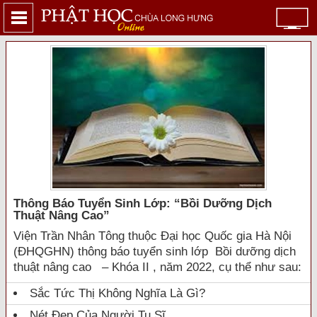
Thông Báo Tuyển Sinh Lớp: “bồi Dưỡng Dịch
Thuật Nâng Cao”
Viện Trần Nhân Tông thuộc Đại học Quốc gia Hà Nội
(ĐHQGHN) thông báo tuyển sinh lớp Bồi dưỡng dịch
thuật nâng cao – Khóa II , năm 2022, cụ thể như sau:
Sắc Tức Thị Không Nghĩa Là Gì?
Nét Đẹp Của Người Tu Sĩ