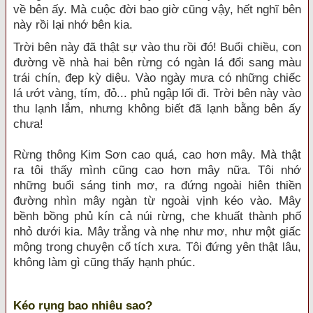
về bên ấy. Mà cuộc đời bao giờ cũng vậy, hết nghĩ bên
này rồi lại nhớ bên kia.
Trời bên này đã thật sự vào thu rồi đó! Buổi chiều, con
đường về nhà hai bên rừng có ngàn lá đổi sang màu
trái chín, đẹp kỳ diệu. Vào ngày mưa có những chiếc
lá ướt vàng, tím, đỏ... phủ ngập lối đi. Trời bên này vào
thu lạnh lắm, nhưng không biết đã lạnh bằng bên ấy
chưa!
Rừng thông Kim Sơn cao quá, cao hơn mây. Mà thật
ra tôi thấy mình cũng cao hơn mây nữa. Tôi nhớ
những buổi sáng tinh mơ, ra đứng ngoài hiên thiền
đường nhìn mây ngàn từ ngoài vịnh kéo vào. Mây
bềnh bồng phủ kín cả núi rừng, che khuất thành phố
nhỏ dưới kia. Mây trắng và nhẹ như mơ, như một giấc
mộng trong chuyện cổ tích xưa. Tôi đứng yên thật lâu,
không làm gì cũng thấy hạnh phúc.
Kéo rụng bao nhiêu sao?