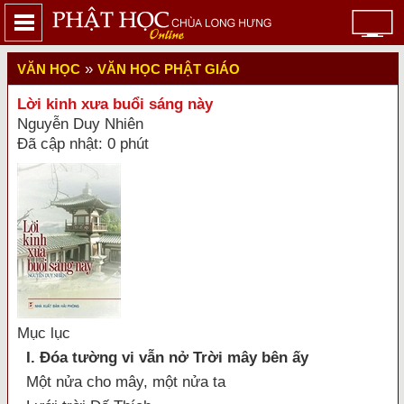
»
VĂN HỌC
VĂN HỌC PHẬT GIÁO
Lời kinh xưa buổi sáng này
Nguyễn Duy Nhiên
Đã cập nhật: 0 phút
Mục lục
I. Đóa tường vi vẫn nở Trời mây bên ấy
Một nửa cho mây, một nửa ta