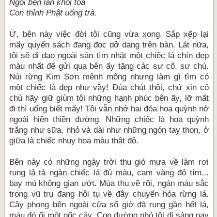
Ngồi bên làn khói tỏa
Con thỉnh Phật uống trà.
Ừ, bên này việc đời tôi cũng vừa xong. Sắp xếp lại
mấy quyển sách đang đọc dở dang trên bàn. Lát nữa,
tôi sẽ đi dạo ngoài sân tìm nhặt một chiếc lá chín đẹp
màu nhất để gửi qua bên ấy tặng các sư cô, sư chú.
Núi rừng Kim Sơn mênh mông nhưng làm gì tìm có
một chiếc lá đẹp như vầy! Đùa chút thôi, chứ xin cô
chú hãy giữ giùm tôi những hạnh phúc bên ấy, lỡ mất
đi thì uổng biết mấy! Tôi vẫn nhớ hai đóa hoa quỳnh nở
ngoài hiên thiền đường. Những chiếc lá hoa quỳnh
trắng như sữa, nhỏ và dài như những ngón tay thon, ở
giữa là chiếc nhụy hoa màu thật đỏ.
Bên này có những ngày trời thu gió mưa về làm rơi
rụng lả tả ngàn chiếc lá đủ màu, cam vàng đỏ tím...
bay mù không gian ướt. Mùa thu về rồi, ngàn màu sắc
trong vũ trụ đang hội tụ về đây chuyển hóa rừng lá.
Cây phong bên ngoài cửa sổ giờ đã rụng gần hết lá,
màu đỏ ối một gốc cây. Con đường nhỏ tôi đi sáng nay