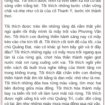
rừng núi. Tôi thích được nhìn ra vịnh biển xa xôi có bọt
sóng viền trắng bờ. Tôi thích những bước chân vững
chãi và nhẹ như cỏ lá của cô Thanh Ý, bước tới thảnh
thơi.
Tôi thích được trèo lên những tảng đá nằm thật yên
ngủ quên rồi thấy mình là mây trôi vào Phương Vân
Am. Tôi thích con đường thiền hành sáng nay có mây
kéo vào che kín lối đi. Tôi thích cõi tịnh độ của tôi, của
chú Quảng Đạt, nào có khác gì hơn bây giờ và ở đây
đâu? Tôi thích những ngày có mây mưa trôi ngang qua
tàn lá của rừng già, chợt hóa thân thành ngàn giọt
nước mát rơi rụng xuống ướt vai. Tôi thích ngồi yên
trên vách đá buổi trưa nghe tiếng của thinh lặng rơi
trong không trung. Tôi thích đặt chân trên con đường
thiền hành thật êm lót bằng lá đan mộc nhỏ như lá me.
Tôi thích những đóa hoa rừng màu vàng, tím mọc hai
bên đường giữa mùa đông. Tôi thích hóa thành mây
bay ra biển rồi trở về làm tươi mát núi rừng. Tôi thích
được ngồi uống trà với chú Quảng Trí, cuộc đời cũng
có lúc ấm như những ngày mưa mùa đông qua núi vậy.