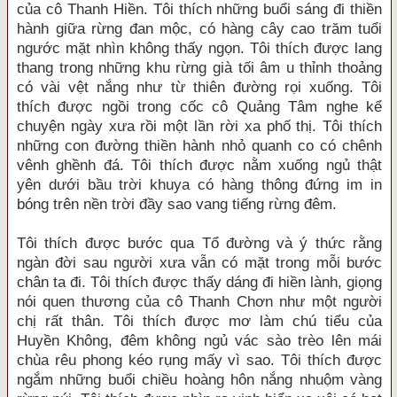
của cô Thanh Hiền. Tôi thích những buổi sáng đi thiền
hành giữa rừng đan mộc, có hàng cây cao trăm tuổi
ngước mặt nhìn không thấy ngọn. Tôi thích được lang
thang trong những khu rừng già tối âm u thỉnh thoảng
có vài vệt nắng như từ thiên đường rọi xuống. Tôi
thích được ngồi trong cốc cô Quảng Tâm nghe kể
chuyện ngày xưa rồi một lần rời xa phố thị. Tôi thích
những con đường thiền hành nhỏ quanh co có chênh
vênh ghềnh đá. Tôi thích được nằm xuống ngủ thật
yên dưới bầu trời khuya có hàng thông đứng im in
bóng trên nền trời đầy sao vang tiếng rừng đêm.
Tôi thích được bước qua Tổ đường và ý thức rằng
ngàn đời sau người xưa vẫn có mặt trong mỗi bước
chân ta đi. Tôi thích được thấy dáng đi hiền lành, giọng
nói quen thương của cô Thanh Chơn như một người
chị rất thân. Tôi thích được mơ làm chú tiểu của
Huyền Không, đêm không ngủ vác sào trèo lên mái
chùa rêu phong kéo rụng mấy vì sao. Tôi thích được
ngắm những buổi chiều hoàng hôn nắng nhuộm vàng