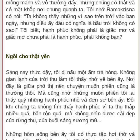
mỏng manh và vô thường đấy, nhưng chúng có thật và
có mặt khắp nơi chung quanh ta. Tôi nhớ Ramakrisna
có nói: “Ta không thấy những vì sao trên trời vào ban
ngày, nhưng điều ấy đâu có nghĩa là bầu trời không có
sao!” Tôi biết, hạnh phúc không phải là giấc mơ và
giấc mơ chưa phải là hạnh phúc, phải không bạn?
Ngồi cho thật yên
Sáng nay thức dậy, tôi đi nấu một ấm trà nóng. Không
gian lạnh của trời thu làm tôi thấy nhớ về bên ấy. Nơi
đây là giữa phố thị nên chuyện muộn phiền cũng là
thường thôi. Mà cũng nhờ những muộn phiền tôi lại
thấy quý những hạnh phúc nhỏ và đơn sơ bên ấy. Đôi
khi chúng ta không tìm thấy hạnh phúc vì ta thu thập
nhiều quá, bận rộn quá, mà không nhìn được cái đẹp
của rừng thu, của buổi sáng sương mù...
Những hôm sống bên ấy tôi có thực tập hơi thở và