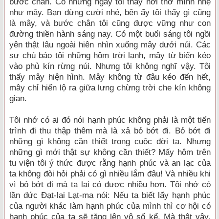
bước chân. Có những ngày tôi thấy hơi thở mình nhẹ
như mây. Bạn đừng cười nhé, bên ấy tôi thấy gì cũng
là mây, và bước chân tôi cũng được vững như con
đường thiền hành sáng nay. Có một buổi sáng tôi ngồi
yên thật lâu ngoài hiên nhìn xuống mây dưới núi. Các
sư chú bảo tôi những hôm trời lạnh, mây từ biển kéo
vào phủ kín rừng núi. Nhưng tôi không nghĩ vậy. Tôi
thấy mây hiện hình. Mây không từ đâu kéo đến hết,
mây chỉ hiển lộ ra giữa lưng chừng trời che kín không
gian.
Tôi nhớ có ai đó nói hạnh phúc không phải là một tiến
trình đi thu thập thêm mà là xả bỏ bớt đi. Bỏ bớt đi
những gì không cần thiết trong cuộc đời ta. Nhưng
những gì mới thật sự không cần thiết? Mấy hôm trên
tu viện tôi ý thức được rằng hạnh phúc và an lạc của
ta không đòi hỏi phải có gì nhiều lắm đâu! Và nhiều khi
vì bỏ bớt đi mà ta lại có được nhiều hơn. Tôi nhớ có
lần đức Đạt-lai Lạt-ma nói: Nếu ta biết lấy hạnh phúc
của người khác làm hạnh phúc của mình thì cơ hội có
hạnh phúc của ta sẽ tăng lên vô số kể. Mà thật vậy,