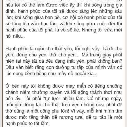
nếu tôi có thể làm được việc ấy thì khi sống trong gia
đình, hạnh phúc của tôi sẽ được tăng lên những sáu
lần; khi sống giữa bạn bè, cơ hội có hạnh phúc của tôi
sẽ tăng lên vài chục lần; và khi sống giữa cuộc đời thì
hạnh phúc của tôi phải là vô số kể. Nhưng tôi vừa mới
nói nếu...
Hạnh phúc là ngồi cho thật yên, tôi nghĩ vậy. Là đi cho
yên, đứng cho yên, thở cho yên... Mà trong giây phút
hiện tại này tất cả đều đang thật yên, phải không bạn?
Dầu vẫn biết rằng con đường tu tập của mình vẫn có
lúc cũng bềnh bồng như mây cỏ ngoài kia...
Ở bên này tôi không được may mắn có tiếng chuông
chánh niệm thường xuyên và lối sống thảnh thơi như
bên ấy. Tôi phải “tự lực” nhiều lắm. Có những ngày,
mỗi giờ dừng lại cho thật trọn vẹn chừng nửa phút để
thở cũng là một công phu lớn! Vì vậy, mỗi khi mình tìm
được một tăng thân để nương tựa, để tu tập là một
hạnh phúc to tát lắm!