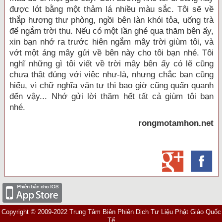
được lót bằng một thảm lá nhiều màu sắc. Tôi sẽ về
thắp hương thư phòng, ngồi bên làn khói tỏa, uống trà
để ngắm trời thu. Nếu có một lần ghé qua thăm bên ấy,
xin bạn nhớ ra trước hiên ngắm mây trời giùm tôi, và
vớt một áng mây gửi về bên này cho tôi bạn nhé. Tôi
nghĩ những gì tôi viết về trời mây bên ấy có lẽ cũng
chưa thật đúng với việc như-là, nhưng chắc bạn cũng
hiểu, vì chữ nghĩa văn tự thì bao giờ cũng quẩn quanh
đến vậy... Nhớ gửi lời thăm hết tất cả giùm tôi bạn
nhé.
rongmotamhon.net
Copyright © 2009-2022 Trung Tâm Biên Phiên Dịch Tư Liệu Phật Giáo Quốc
Tế