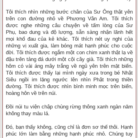
Tôi thích nhìn những bước chân của Sư Ông thật yên
trên con đường nhỏ về Phương Vân Am. Tôi thích
được nghe những câu chuyện về tấm lòng của Sư
Phụ, bao dung và độ lượng, sẵn sàng nhận lãnh hết
mọi khổ đau của kẻ khác. Tôi thích nét uy nghi của
những vị xuất gia, làm bóng mát hạnh phúc cho cuộc
đời. Tôi thích được ngắm một con chim xanh thật lạ về
đậu trên tảng đá dưới một cội cây già. Tôi thích những
hôm có vài áng mây trắng về ngủ yên trên mặt biển.
Tôi thích được thấy lại mình ngày xưa trong bé Nhật
Siêu ngồi im lặng ngước lên nhìn Phật trong thiền
đường. Tôi thích được nhìn bình minh mọc trên biển,
hoàng hôn về trên núi.
Đồi núi tu viện chập chùng rừng thông xanh ngàn năm
không thay màu lá.
Đó, bạn thấy không, cũng chỉ là đơn sơ thế thôi. Hạnh
phúc lớn làm bằng những hạnh phúc nhỏ. Chúng tuy