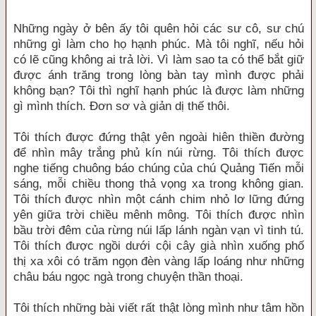
Những ngày ở bên ấy tôi quên hỏi các sư cô, sư chú
những gì làm cho họ hạnh phúc. Mà tôi nghĩ, nếu hỏi
có lẽ cũng không ai trả lời. Vì làm sao ta có thể bắt giữ
được ánh trăng trong lòng bàn tay mình được phải
không bạn? Tôi thì nghĩ hạnh phúc là được làm những
gì mình thích. Đơn sơ và giản dị thế thôi.
Tôi thích được đứng thật yên ngoài hiên thiền đường
để nhìn mây trắng phủ kín núi rừng. Tôi thích được
nghe tiếng chuông báo chúng của chú Quảng Tiến mỗi
sáng, mỗi chiều thong thả vọng xa trong không gian.
Tôi thích được nhìn một cánh chim nhỏ lơ lững đứng
yên giữa trời chiều mênh mông. Tôi thích được nhìn
bầu trời đêm của rừng núi lấp lánh ngàn vạn vì tinh tú.
Tôi thích được ngồi dưới cội cây già nhìn xuống phố
thị xa xôi có trăm ngọn đèn vàng lấp loáng như những
châu báu ngọc ngà trong chuyện thần thoại.
Tôi thích những bài viết rất thật lòng mình như tâm hồn