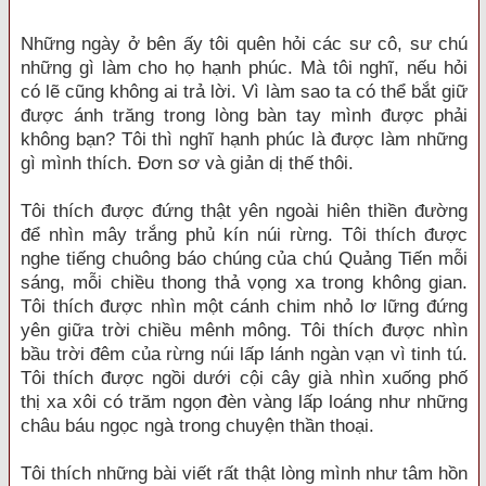
Những ngày ở bên ấy tôi quên hỏi các sư cô, sư chú
những gì làm cho họ hạnh phúc. Mà tôi nghĩ, nếu hỏi
có lẽ cũng không ai trả lời. Vì làm sao ta có thể bắt giữ
được ánh trăng trong lòng bàn tay mình được phải
không bạn? Tôi thì nghĩ hạnh phúc là được làm những
gì mình thích. Đơn sơ và giản dị thế thôi.
Tôi thích được đứng thật yên ngoài hiên thiền đường
để nhìn mây trắng phủ kín núi rừng. Tôi thích được
nghe tiếng chuông báo chúng của chú Quảng Tiến mỗi
sáng, mỗi chiều thong thả vọng xa trong không gian.
Tôi thích được nhìn một cánh chim nhỏ lơ lững đứng
yên giữa trời chiều mênh mông. Tôi thích được nhìn
bầu trời đêm của rừng núi lấp lánh ngàn vạn vì tinh tú.
Tôi thích được ngồi dưới cội cây già nhìn xuống phố
thị xa xôi có trăm ngọn đèn vàng lấp loáng như những
châu báu ngọc ngà trong chuyện thần thoại.
Tôi thích những bài viết rất thật lòng mình như tâm hồn