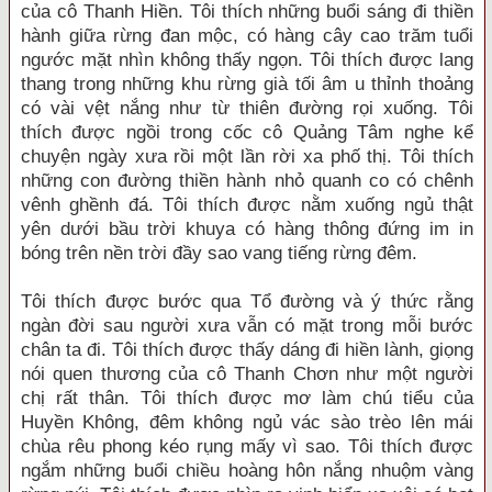
của cô Thanh Hiền. Tôi thích những buổi sáng đi thiền
hành giữa rừng đan mộc, có hàng cây cao trăm tuổi
ngước mặt nhìn không thấy ngọn. Tôi thích được lang
thang trong những khu rừng già tối âm u thỉnh thoảng
có vài vệt nắng như từ thiên đường rọi xuống. Tôi
thích được ngồi trong cốc cô Quảng Tâm nghe kể
chuyện ngày xưa rồi một lần rời xa phố thị. Tôi thích
những con đường thiền hành nhỏ quanh co có chênh
vênh ghềnh đá. Tôi thích được nằm xuống ngủ thật
yên dưới bầu trời khuya có hàng thông đứng im in
bóng trên nền trời đầy sao vang tiếng rừng đêm.
Tôi thích được bước qua Tổ đường và ý thức rằng
ngàn đời sau người xưa vẫn có mặt trong mỗi bước
chân ta đi. Tôi thích được thấy dáng đi hiền lành, giọng
nói quen thương của cô Thanh Chơn như một người
chị rất thân. Tôi thích được mơ làm chú tiểu của
Huyền Không, đêm không ngủ vác sào trèo lên mái
chùa rêu phong kéo rụng mấy vì sao. Tôi thích được
ngắm những buổi chiều hoàng hôn nắng nhuộm vàng