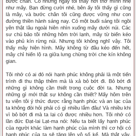
bước chân. Có những ngày tôi thấy hơi thở mình nhẹ
như mây. Bạn đừng cười nhé, bên ấy tôi thấy gì cũng
là mây, và bước chân tôi cũng được vững như con
đường thiền hành sáng nay. Có một buổi sáng tôi ngồi
yên thật lâu ngoài hiên nhìn xuống mây dưới núi. Các
sư chú bảo tôi những hôm trời lạnh, mây từ biển kéo
vào phủ kín rừng núi. Nhưng tôi không nghĩ vậy. Tôi
thấy mây hiện hình. Mây không từ đâu kéo đến hết,
mây chỉ hiển lộ ra giữa lưng chừng trời che kín không
gian.
Tôi nhớ có ai đó nói hạnh phúc không phải là một tiến
trình đi thu thập thêm mà là xả bỏ bớt đi. Bỏ bớt đi
những gì không cần thiết trong cuộc đời ta. Nhưng
những gì mới thật sự không cần thiết? Mấy hôm trên
tu viện tôi ý thức được rằng hạnh phúc và an lạc của
ta không đòi hỏi phải có gì nhiều lắm đâu! Và nhiều khi
vì bỏ bớt đi mà ta lại có được nhiều hơn. Tôi nhớ có
lần đức Đạt-lai Lạt-ma nói: Nếu ta biết lấy hạnh phúc
của người khác làm hạnh phúc của mình thì cơ hội có
hạnh phúc của ta sẽ tăng lên vô số kể. Mà thật vậy,