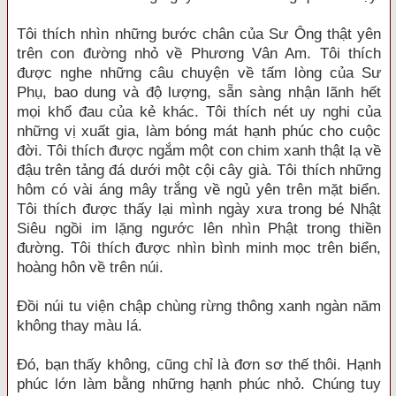
Tôi thích nhìn những bước chân của Sư Ông thật yên
trên con đường nhỏ về Phương Vân Am. Tôi thích
được nghe những câu chuyện về tấm lòng của Sư
Phụ, bao dung và độ lượng, sẵn sàng nhận lãnh hết
mọi khổ đau của kẻ khác. Tôi thích nét uy nghi của
những vị xuất gia, làm bóng mát hạnh phúc cho cuộc
đời. Tôi thích được ngắm một con chim xanh thật lạ về
đậu trên tảng đá dưới một cội cây già. Tôi thích những
hôm có vài áng mây trắng về ngủ yên trên mặt biển.
Tôi thích được thấy lại mình ngày xưa trong bé Nhật
Siêu ngồi im lặng ngước lên nhìn Phật trong thiền
đường. Tôi thích được nhìn bình minh mọc trên biển,
hoàng hôn về trên núi.
Đồi núi tu viện chập chùng rừng thông xanh ngàn năm
không thay màu lá.
Đó, bạn thấy không, cũng chỉ là đơn sơ thế thôi. Hạnh
phúc lớn làm bằng những hạnh phúc nhỏ. Chúng tuy