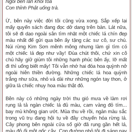
Ngồi bên làn khói tỏa
Con thỉnh Phật uống trà.
Ừ, bên này việc đời tôi cũng vừa xong. Sắp xếp lại
mấy quyển sách đang đọc dở dang trên bàn. Lát nữa,
tôi sẽ đi dạo ngoài sân tìm nhặt một chiếc lá chín đẹp
màu nhất để gửi qua bên ấy tặng các sư cô, sư chú.
Núi rừng Kim Sơn mênh mông nhưng làm gì tìm có
một chiếc lá đẹp như vầy! Đùa chút thôi, chứ xin cô
chú hãy giữ giùm tôi những hạnh phúc bên ấy, lỡ mất
đi thì uổng biết mấy! Tôi vẫn nhớ hai đóa hoa quỳnh nở
ngoài hiên thiền đường. Những chiếc lá hoa quỳnh
trắng như sữa, nhỏ và dài như những ngón tay thon, ở
giữa là chiếc nhụy hoa màu thật đỏ.
Bên này có những ngày trời thu gió mưa về làm rơi
rụng lả tả ngàn chiếc lá đủ màu, cam vàng đỏ tím...
bay mù không gian ướt. Mùa thu về rồi, ngàn màu sắc
trong vũ trụ đang hội tụ về đây chuyển hóa rừng lá.
Cây phong bên ngoài cửa sổ giờ đã rụng gần hết lá,
màu đỏ ối một gốc cây. Con đường nhỏ tôi đi sáng nay