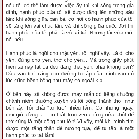
nếu tôi có thể làm được việc ấy thì khi sống trong gia
đình, hạnh phúc của tôi sẽ được tăng lên những sáu
lần; khi sống giữa bạn bè, cơ hội có hạnh phúc của tôi
sẽ tăng lên vài chục lần; và khi sống giữa cuộc đời thì
hạnh phúc của tôi phải là vô số kể. Nhưng tôi vừa mới
nói nếu...
Hạnh phúc là ngồi cho thật yên, tôi nghĩ vậy. Là đi cho
yên, đứng cho yên, thở cho yên... Mà trong giây phút
hiện tại này tất cả đều đang thật yên, phải không bạn?
Dầu vẫn biết rằng con đường tu tập của mình vẫn có
lúc cũng bềnh bồng như mây cỏ ngoài kia...
Ở bên này tôi không được may mắn có tiếng chuông
chánh niệm thường xuyên và lối sống thảnh thơi như
bên ấy. Tôi phải “tự lực” nhiều lắm. Có những ngày,
mỗi giờ dừng lại cho thật trọn vẹn chừng nửa phút để
thở cũng là một công phu lớn! Vì vậy, mỗi khi mình tìm
được một tăng thân để nương tựa, để tu tập là một
hạnh phúc to tát lắm!