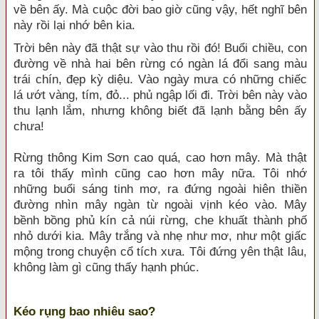
về bên ấy. Mà cuộc đời bao giờ cũng vậy, hết nghĩ bên
này rồi lại nhớ bên kia.
Trời bên này đã thật sự vào thu rồi đó! Buổi chiều, con
đường về nhà hai bên rừng có ngàn lá đổi sang màu
trái chín, đẹp kỳ diệu. Vào ngày mưa có những chiếc
lá ướt vàng, tím, đỏ... phủ ngập lối đi. Trời bên này vào
thu lạnh lắm, nhưng không biết đã lạnh bằng bên ấy
chưa!
Rừng thông Kim Sơn cao quá, cao hơn mây. Mà thật
ra tôi thấy mình cũng cao hơn mây nữa. Tôi nhớ
những buổi sáng tinh mơ, ra đứng ngoài hiên thiền
đường nhìn mây ngàn từ ngoài vịnh kéo vào. Mây
bềnh bồng phủ kín cả núi rừng, che khuất thành phố
nhỏ dưới kia. Mây trắng và nhẹ như mơ, như một giấc
mộng trong chuyện cổ tích xưa. Tôi đứng yên thật lâu,
không làm gì cũng thấy hạnh phúc.
Kéo rụng bao nhiêu sao?