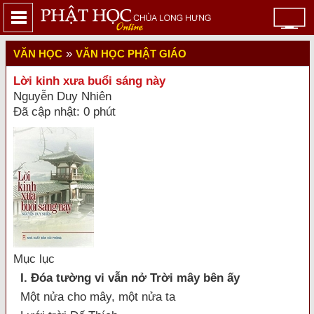
»
VĂN HỌC
VĂN HỌC PHẬT GIÁO
Lời kinh xưa buổi sáng này
Nguyễn Duy Nhiên
Đã cập nhật: 0 phút
Mục lục
I. Đóa tường vi vẫn nở Trời mây bên ấy
Một nửa cho mây, một nửa ta