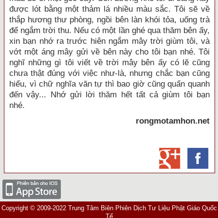
được lót bằng một thảm lá nhiều màu sắc. Tôi sẽ về
thắp hương thư phòng, ngồi bên làn khói tỏa, uống trà
để ngắm trời thu. Nếu có một lần ghé qua thăm bên ấy,
xin bạn nhớ ra trước hiên ngắm mây trời giùm tôi, và
vớt một áng mây gửi về bên này cho tôi bạn nhé. Tôi
nghĩ những gì tôi viết về trời mây bên ấy có lẽ cũng
chưa thật đúng với việc như-là, nhưng chắc bạn cũng
hiểu, vì chữ nghĩa văn tự thì bao giờ cũng quẩn quanh
đến vậy... Nhớ gửi lời thăm hết tất cả giùm tôi bạn
nhé.
rongmotamhon.net
Copyright © 2009-2022 Trung Tâm Biên Phiên Dịch Tư Liệu Phật Giáo Quốc
Tế