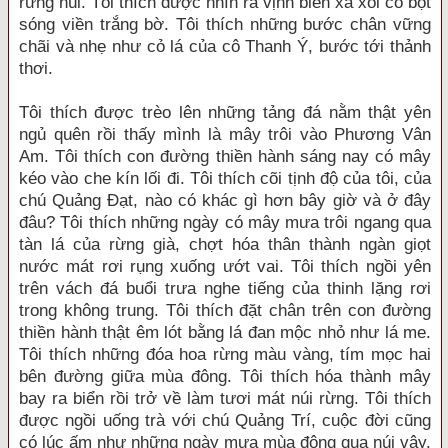
rừng núi. Tôi thích được nhìn ra vịnh biển xa xôi có bọt
sóng viền trắng bờ. Tôi thích những bước chân vững
chãi và nhẹ như cỏ lá của cô Thanh Ý, bước tới thảnh
thơi.
Tôi thích được trèo lên những tảng đá nằm thật yên
ngủ quên rồi thấy mình là mây trôi vào Phương Vân
Am. Tôi thích con đường thiền hành sáng nay có mây
kéo vào che kín lối đi. Tôi thích cõi tịnh độ của tôi, của
chú Quảng Đạt, nào có khác gì hơn bây giờ và ở đây
đâu? Tôi thích những ngày có mây mưa trôi ngang qua
tàn lá của rừng già, chợt hóa thân thành ngàn giọt
nước mát rơi rụng xuống ướt vai. Tôi thích ngồi yên
trên vách đá buổi trưa nghe tiếng của thinh lặng rơi
trong không trung. Tôi thích đặt chân trên con đường
thiền hành thật êm lót bằng lá đan mộc nhỏ như lá me.
Tôi thích những đóa hoa rừng màu vàng, tím mọc hai
bên đường giữa mùa đông. Tôi thích hóa thành mây
bay ra biển rồi trở về làm tươi mát núi rừng. Tôi thích
được ngồi uống trà với chú Quảng Trí, cuộc đời cũng
có lúc ấm như những ngày mưa mùa đông qua núi vậy.