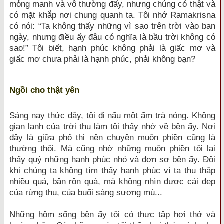
mỏng manh và vô thường đấy, nhưng chúng có thật và
có mặt khắp nơi chung quanh ta. Tôi nhớ Ramakrisna
có nói: “Ta không thấy những vì sao trên trời vào ban
ngày, nhưng điều ấy đâu có nghĩa là bầu trời không có
sao!” Tôi biết, hạnh phúc không phải là giấc mơ và
giấc mơ chưa phải là hạnh phúc, phải không bạn?
Ngồi cho thật yên
Sáng nay thức dậy, tôi đi nấu một ấm trà nóng. Không
gian lạnh của trời thu làm tôi thấy nhớ về bên ấy. Nơi
đây là giữa phố thị nên chuyện muộn phiền cũng là
thường thôi. Mà cũng nhờ những muộn phiền tôi lại
thấy quý những hạnh phúc nhỏ và đơn sơ bên ấy. Đôi
khi chúng ta không tìm thấy hạnh phúc vì ta thu thập
nhiều quá, bận rộn quá, mà không nhìn được cái đẹp
của rừng thu, của buổi sáng sương mù...
Những hôm sống bên ấy tôi có thực tập hơi thở và