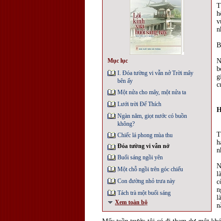
T
h
v
n
B
Mục lục
N
b
I. Đóa tường vi vẫn nở Trời mây
g
bên ấy
c
Một nửa cho mây, một nửa ta
Lưới trời Đế Thích
H
Ngàn năm, giọt nước có buồn
không?
T
Chiếc lá phong mùa thu
h
Đóa tường vi vẫn nở
n
Buổi sáng ngồi yên
N
Một chỗ ngồi trên góc chiếu
l
Con đường nhỏ trưa này
c
n
Tách trà một buổi sáng
l
Xem toàn bộ
n