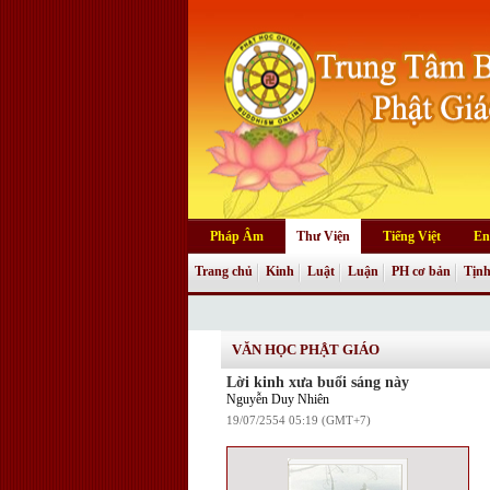
Pháp Âm
Thư Viện
Tiếng Việt
En
Trang chủ
Kinh
Luật
Luận
PH cơ bản
Tịnh
Truyện tranh
VĂN HỌC PHẬT GIÁO
Lời kinh xưa buổi sáng này
Nguyễn Duy Nhiên
19/07/2554 05:19 (GMT+7)