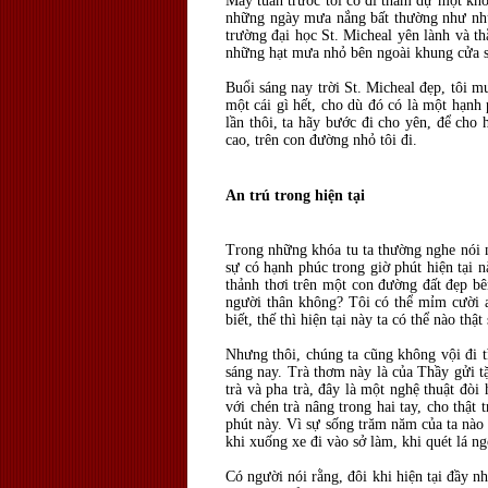
Mấy tuần trước tôi có đi tham dự một khó
những ngày mưa nắng bất thường như nhữ
trường đại học St. Micheal yên lành và t
những hạt mưa nhỏ bên ngoài khung cửa sổ
Buổi sáng nay trời St. Micheal đẹp, tôi 
một cái gì hết, cho dù đó có là một hạnh
lần thôi, ta hãy bước đi cho yên, để cho
cao, trên con đường nhỏ tôi đi.
An trú trong hiện tại
Trong những khóa tu ta thường nghe nói nh
sự có hạnh phúc trong giờ phút hiện tại 
thảnh thơi trên một con đường đất đẹp b
người thân không? Tôi có thể mỉm cười 
biết, thế thì hiện tại này ta có thể nào thậ
Nhưng thôi, chúng ta cũng không vội đi tì
sáng nay. Trà thơm này là của Thầy gửi t
trà và pha trà, đây là một nghệ thuật đòi
với chén trà nâng trong hai tay, cho thật 
phút này. Vì sự sống trăm năm của ta nào
khi xuống xe đi vào sở làm, khi quét lá ng
Có người nói rằng, đôi khi hiện tại đầy n