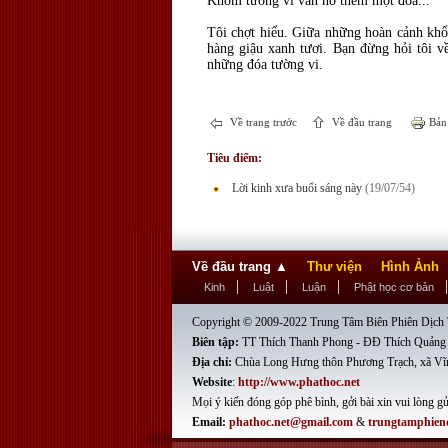
Khóm tường vi vẫn nở thêm một đóa...
Tôi chợt hiểu. Giữa những hoàn cảnh khổ
hàng giậu xanh tươi. Bạn đừng hỏi tôi về
những đóa tường vi.
Về trang trước
Về đầu trang
Bản 
Tiêu điểm:
Lời kinh xưa buổi sáng này
(19/07/54)
Về đầu trang
▲
Thư viện
Hình Ảnh
Kinh
Luật
Luận
Phật học cơ bản
Copyright © 2009-2022 Trung Tâm Biên Phiên Dịch T
Biên tập:
TT Thích Thanh Phong - ĐĐ Thích Quảng
Địa chỉ:
Chùa Long Hưng thôn Phương Trạch, xã Vĩ
Website
:
http://www.phathoc.net
Mọi ý kiến đóng góp phê bình, gởi bài xin vui lòng gử
Email:
phathoc.net@gmail.com
&
trungtamphien