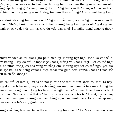
a tu. Trời tháng sáu của Vermont lạnh như mùa thu. Mỗi khi đi ra ngoài tôi 
ng áng mây kéo vào từ biển hồ. Những hạt mưa cuối tháng năm làm ấm nhữn
hẳng tắp. Những giờ không làm gì tôi thường tìm vào thư viện, nơi đây sách v
 lớn, bay trong nắng sớm. Ở đây, tôi cảm thấy mỗi người như một trang kinh, 
muốn được đi cùng bạn trên con đường nhỏ dẫn đến giáo đường. Thử một lần th
 phúc. Những bước chân của ta đi trên những trang kinh, giữa những dòng kệ,
 hạnh phúc về đây đi tìm ta, cho đủ vừa bạn nhé! Tôi nghe tiếng chuông giáo
iều về việc an trú trong giờ phút hiện tại. Nhưng bạn nghĩ sao? Đó có thể là
này không? Hay đó chỉ là một việc không tưởng và không thật. Tôi có thể ngồ
ên hồ nước trong, có hoa vàng và nắng ấm. Nhưng liệu tôi có thể ngồi yên t
an lạc khi nghe tiếng chuông điện thoại reo giữa đêm khuya không? Cuộc số
t sự là an ổn không?
m câu trả lời làm gì. Vì ta đã nói là mình sẽ thôi đi tìm kiếm rồi mà! Ta hã
ặng đó. Tách trà sáng nay có ánh nắng ban mai, nó chứa cả trời mây. Uống tr
 hỏi nhiều công phu. Uống trà là một lễ nghi cần sự có mặt hoàn toàn của ta. 
tròn đầy. Nếu ta có thể thật sự tiếp xúc được với tách trà trước mặt, thì ta cũ
 có nằm bên ngoài những việc làm hằng ngày của mình đâu? Ta có thể tập sống 
oài sân, khi bửa củi, gánh nước...
hững khổ đau, làm sao ta có thể an trú trong hiện tại được? Mà có thật vậy kh