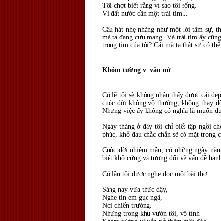
Tôi chợt biết rằng vì sao tôi sống.
Vì đất nước cần một trái tim...
Câu hát nhẹ nhàng như một lời tâm sự, th
mà ta đang cưu mang. Và trái tim ấy cũng 
trong tim của tôi? Cái mà ta thật sự có t
Khóm tường vi vẫn nở
Có lẽ tôi sẽ không nhận thấy được cái đẹ
cuộc đời không vô thường, không thay đổ
Nhưng việc ấy không có nghĩa là muốn đượ
Ngày tháng ở đây tôi chỉ biết tập ngồi c
phúc, khổ đau chắc chắn sẽ có mặt trong c
Cuộc đời nhiệm mầu, có những ngày nắng
biết khô cứng và tương đối về vấn đề hạn
Có lần tôi được nghe đọc một bài thơ:
Sáng nay vừa thức dậy,
Nghe tin em gục ngã,
Nơi chiến trường.
Nhưng trong khu vườn tôi, vô tình