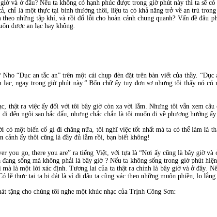
ao giờ và ở đâu? Nếu ta không có hạnh phúc được trong giờ phút này thì ta sẽ c
, chỉ là một thực tại bình thường thôi, liệu ta có khả năng trở về an trú trong
 theo những tập khí, và rồi đổ lỗi cho hoàn cảnh chung quanh? Vấn đề đâu ph
muốn được an lạc hay không.
 Nho “Dục an tắc an” trên một cái chụp đèn đặt trên bàn viết của thầy. “Dục 
n lạc, ngay trong giờ phút này.” Bốn chữ ấy tuy đơn sơ nhưng tôi thấy nó c
ạc, thật ra việc ấy đối với tôi bây giờ còn xa vời lắm. Nhưng tôi vẫn xem câ
ải đi đến ngôi sao bắc đẩu, nhưng chắc chắn là tôi muốn đi về phương hướng ấy
i có một biến cố gì đi chăng nữa, tôi nghĩ việc tốt nhất mà ta có thể làm là th
n cảnh ấy thôi cũng là đầy đủ lắm rồi, bạn biết không!
 you go, there you are” ra tiếng Việt, với tựa là “Nơi ấy cũng là bây giờ và 
 đang sống mà không phải là bây giờ ? Nếu ta không sống trong giờ phút hiện t
mà là một lời xác định. Tương lai của ta thật ra chính là bây giờ và ở đây. N
Có lẽ thực tại ta bi đát là vì đi đâu ta cũng vác theo những muộn phiền, lo lắng
hát tặng cho chúng tôi nghe một khúc nhạc của Trịnh Công Sơn: