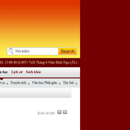
026, 15:08:40 (GMT+7)26 Tháng 6 Năm Bính Ngọ (ÂL)
n học
Lịch sử
Sách khác
 ca
Truyện tích
Văn học Phật giáo
Tùy bút
Kích cỡ chữ: