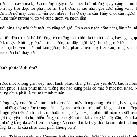
rời năm nay mùa lạ. Có những ngày mưa nhiều hơn những ngày nắng. Trọn t
ôm nay trời đẹp, tôi pha một ấm trà thơm, ra sau nhà ngồi dưới nắng và lá.
ừa mới nở mấy đóa, nụ vẫn còn nhiều. Trà ở đây là của Thầy cho, của người
hưng thấy hương vị có vẻ cũng thơm và ngon lắm.
uổi sáng nay trời thật mát, có nắng và gió. Trên cao ngàn đốm nắng lẩn nấp, 
ơi tôi đến có một bờ hồ rộng, có những loài chim lạ thỉnh thoảng bay ngang q
ờ lau sậy. Những giờ rảnh tôi thường ra đây ngồi. Mặt hồ rộng mở lớn thêm
ió, mặt hồ yên như một tấm gương lớn, phản chiếu mây trên cao, rừng xanh 
uộc đời chợt thấy lớn.
ạnh phúc là đi tìm?
rước một không gian đẹp, một hạnh phúc, chúng ta ngồi yên được bao lâu bạn
ạnh phúc. Hạnh phúc mình tưởng lúc nào cũng phải có mặt ở một nơi khác. Nơ
hưng chưa phải là cái mà mình muốn.
hững ngày xưa tôi vẫn mơ mình được làm mây thong dong trên núi, bay ngan
àm những dòng nước trong mát, chảy róc rách êm trên một lòng suối có những
ổ ngủ yên trên đỉnh núi cao khuất trong mây... Hạnh phúc tôi nằm xa xôi t
gồi thật yên, tôi chợt hiểu rằng, có bao giờ mình lại không là mây đâu, có ai b
à những tảng đá xưa trên núi vắng? Vì cuộc đời là thay đổi, là sinh diệt, chú
ắng, là lá, là của nhau đâu, phải không bạn?