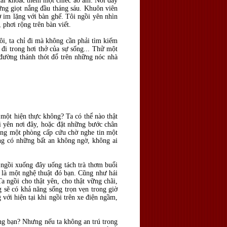
phải khoác thêm một chiếc áo ấm. Nơi đây
g giọt nắng đầu tháng sáu. Khuôn viên
ở im lặng với bàn ghế. Tôi ngồi yên nhìn
phơi rộng trên bàn viết.
ôi, ta chỉ đi mà không cần phải tìm kiếm
 đi trong hơi thở của sự sống... Thử một
 đường thánh thót đổ trên những nóc nhà
 một hiện thực không? Ta có thể nào thật
i yên nơi đây, hoặc đặt những bước chân
rong một phòng cấp cứu chờ nghe tin một
ng có những bất an không ngờ, không ai
y ngồi xuống đây uống tách trà thơm buổi
à là một nghệ thuật đó bạn. Cũng như hái
Ta ngồi cho thật yên, cho thật vững chãi,
ng sẽ có khả năng sống trọn vẹn trong giờ
với hiện tại khi ngồi trên xe điện ngầm,
ông bạn? Nhưng nếu ta không an trú trong