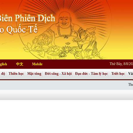
Thứ Bảy, 8/8/2
glish
中文
Mobile
 độ
Thiền học
Mật tông
Đời sống - Xã hội
Đạo đức - Tâm lý học
Triết học
Vă
Thơ