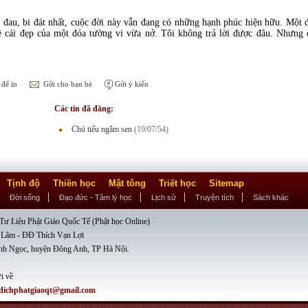
 đau, bi đát nhất, cuộc đời này vẫn đang có những hạnh phúc hiện hữu. Một 
 cái đẹp của một đóa tường vi vừa nở. Tôi không trả lời được đâu. Nhưng cầ
để in
Gửi cho bạn bè
Gửi ý kiến
Các tin đã đăng:
Chú tiểu ngắm sen
(19/07/54)
Tịnh độ
Thiền học
Mật tông
Triết học
Sitemap
Đời sống
Đạo đức - Tâm lý học
Lịch sử
Truyện tích
Sách khác
ư Liệu Phật Giáo Quốc Tế (Phật học Online)
 Lâm - ĐĐ Thích Vạn Lợi
nh Ngọc, huyện Đông Anh, TP Hà Nội.
i về
dichphatgiaoqt@gmail.com