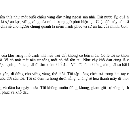
ấm thía như một buổi chiều vàng đầy nắng ngoài sân nhà. Đất nước ấy, quê h
là sự an lạc, vững vàng của mình trong giờ phút hiện tại. Cuộc đời này còn cầ
hể chia sẻ cho người chung quanh là niềm hạnh phúc và sự an lạc của mình. Cò
p của khu rừng nhỏ cạnh nhà nếu trời đất không có bốn mùa. Có lẽ tôi sẽ khô
i. Vì có mất mát nên sự sống mới có thể tồn tại. Như vậy khổ đau cũng là c
c hạnh phúc ta phải đi tìm kiếm khổ đau. Vấn đề là ta không cần phải sợ hãi 
ho yên, đi đứng cho vững vàng, thế thôi. Tôi tập uống chén trà trong hai tay
uộc đời của tôi. Tôi sẽ đem ra hong dưới nắng, chúng sẽ hóa thành mây đi thon
 và dăm ba ngày mưa. Tôi không muốn đóng khung, giam giữ sự sống lại bằ
h phúc và khổ đau.