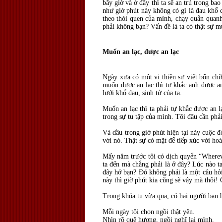
bây giờ và ở đây thì ta sẽ an trú trong b
như giờ phút này không có gì là đau khổ cả
theo thói quen của mình, chạy quẩn quanh
phải không bạn? Vấn đề là ta có thật sự 
Muốn an lạc, được an lạc
Ngày xưa có một vị thiền sư viết bốn chữ
muốn được an lạc thì tự khắc anh được a
lưới khổ đau, sinh tử của ta.
Muốn an lạc thì ta phải tự khắc được an l
trong sự tu tập của mình. Tôi đâu cần ph
Và dầu trong giờ phút hiện tại này cuộc đờ
với nó. Thật sự có mặt để tiếp xúc với hoà
Mấy năm trước tôi có dịch quyển “Wherever
ta đến mà chẳng phải là ở đây? Lúc nào ta
đây hở bạn? Đó không phải là một câu hỏi 
này thì giờ phút kia cũng sẽ vậy mà thôi! 
Trong khóa tu vừa qua, có hai người bạn 
Mỗi ngày tôi chọn ngồi thật yên.
Nhìn rõ quê hương, ngồi nghĩ lại mình.