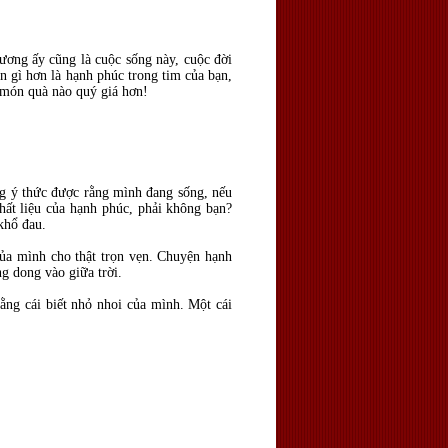
ương ấy cũng là cuộc sống này, cuộc đời
n gì hơn là hạnh phúc trong tim của bạn,
n món quà nào quý giá hơn!
ng ý thức được rằng mình đang sống, nếu
hất liệu của hạnh phúc, phải không bạn?
khổ đau.
 của mình cho thật trọn vẹn. Chuyện hạnh
g dong vào giữa trời.
ng cái biết nhỏ nhoi của mình. Một cái