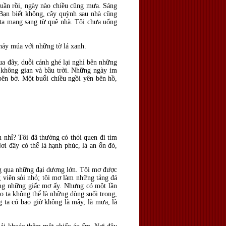
uần rồi, ngày nào chiều cũng mưa. Sáng
 Bạn biết không, cây quỳnh sau nhà cũng
 ta mang sang từ quê nhà. Tôi chưa uống
nhảy múa với những tờ lá xanh.
ua đây, duỗi cánh ghé lại nghỉ bên những
 không gian và bầu trời. Những ngày im
bên bờ. Một buổi chiều ngồi yên bên hồ,
 nhỉ? Tôi đã thường có thói quen đi tìm
i đây có thể là hạnh phúc, là an ổn đó,
g qua những đại dương lớn. Tôi mơ được
 viên sỏi nhỏ; tôi mơ làm những tảng đá
rong những giấc mơ ấy. Nhưng có một lần
ảo ta không thể là những dòng suối trong,
ng ta có bao giờ không là mây, là mưa, là