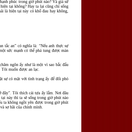
ó hạnh phúc trong giờ phút nào? Và giả sử
 hiện tại không? Hay ta lại cũng chỉ sống
ải là hiện tại này có khổ đau hay không,
an tắc an” có nghĩa là: “Nếu anh thực sự
ó một sức mạnh có thể phá tung được màn
u châm ngôn ấy như là một vì sao bắc đẩu
. Tôi muốn được an lạc.
ật sự có mặt với tình trạng ấy để đối phó
ở đây”. Tôi thích cái tựa ấy lắm. Nơi đâu
ại này thì ta sẽ sống trong giờ phút nào
ếu ta không ngồi yên được trong giờ phút
 và sợ hãi của chính mình.