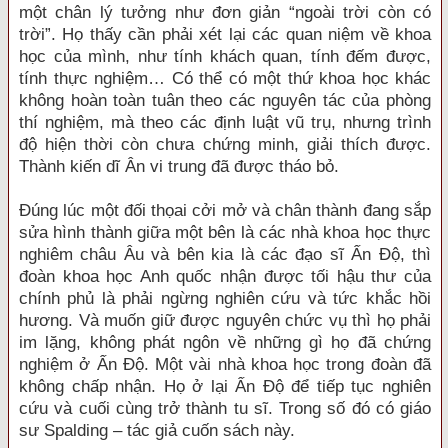
một chân lý tưởng như đơn giản “ngoài trời còn có
trời”. Họ thấy cần phải xét lại các quan niệm về khoa
học của mình, như tính khách quan, tính đếm được,
tính thực nghiệm… Có thể có một thứ khoa học khác
không hoàn toàn tuân theo các nguyên tác của phòng
thí nghiệm, mà theo các định luật vũ trụ, nhưng trình
độ hiện thời còn chưa chứng minh, giải thích được.
Thành kiến dĩ Ân vi trung đã được tháo bỏ.
Đúng lúc một đối thọai cởi mở và chân thành đang sắp
sửa hình thành giữa một bên là các nhà khoa học thực
nghiêm châu Âu và bên kia là các đạo sĩ Ấn Độ, thì
đoàn khoa học Anh quốc nhận được tối hậu thư của
chính phủ là phải ngừng nghiên cứu và tức khắc hồi
hương. Và muốn giữ được nguyên chức vụ thì họ phải
im lặng, không phát ngôn về những gì họ đã chứng
nghiệm ở Ấn Độ. Một vài nhà khoa học trong đoàn đã
không chấp nhận. Họ ở lại Ấn Độ để tiếp tục nghiên
cứu và cuối cùng trở thành tu sĩ. Trong số đó có giáo
sư Spalding – tác giả cuốn sách này.