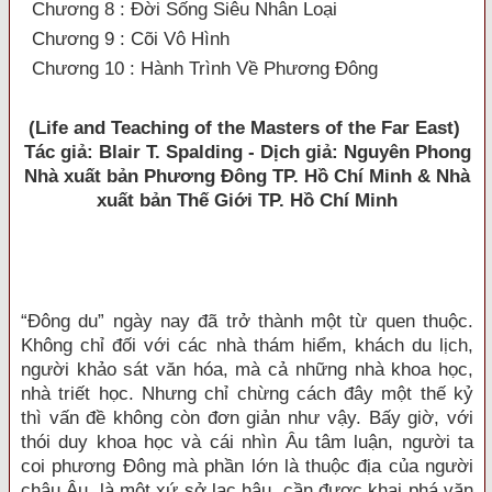
Chương 8 : Đời Sống Siêu Nhân Loại
Chương 9 : Cõi Vô Hình
Chương 10 : Hành Trình Về Phương Đông
(Life and Teaching of the Masters of the Far East)
Tác giả: Blair T. Spalding - Dịch giả: Nguyên Phong
Nhà xuất bản Phương Đông TP. Hồ Chí Minh & Nhà
xuất bản Thế Giới TP. Hồ Chí Minh
“Đông du” ngày nay đã trở thành một từ quen thuộc.
Không chỉ đối với các nhà thám hiểm, khách du lịch,
người khảo sát văn hóa, mà cả những nhà khoa học,
nhà triết học. Nhưng chỉ chừng cách đây một thế kỷ
thì vấn đề không còn đơn giản như vậy. Bấy giờ, với
thói duy khoa học và cái nhìn Âu tâm luận, người ta
coi phương Đông mà phần lớn là thuộc địa của người
châu Âu, là một xứ sở lạc hậu, cần được khai phá văn