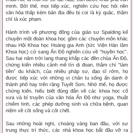
minh. Bởi thế, mọi tiếp xúc, nghiên cứu học hỏi nền
văn hóa thấp kém bản địa đều bị coi là kỳ quặc, thậm
chí là xúc phạm.
Hành trình về phương đông của giáo sư Spalding kể
chuyện một đoàn khoa học gồm các chuyên môn khác
nhau Hội Khoa học Hoàng gia Anh (tức Viện Hàn lâm
Khoa học) cử sang Ấn Độ nghiên cứu về “huyền học”.
Sau hai năm trời lang thang khắp các đền chùa Ấn Độ,
chứng kiến nhiều cảnh mê tín dị đoan, thậm chí “làm
tiền” du khách, của nhiều pháp sư, đạo sĩ rởm, họ
được tiếp xúc với những vị chân tu sống ẩn danh ở
thành phố hay trên rặng Tuyết Sơn. Nhờ thế, họ được
chứng kiến, hiểu biết đúng đắn về các khoa học cổ
xưa và bí truyền của văn hóa Ấn Độ như yoga, thuật
chiêm tinh, các phép dưỡng sinh và chữa bệnh, quan
niệm về cõi sống và cõi chết.
Sau những hoài nghi, choáng váng ban đầu, với sự
trung thực trí thức, các nhà khoa học bắt đầu vỡ ra