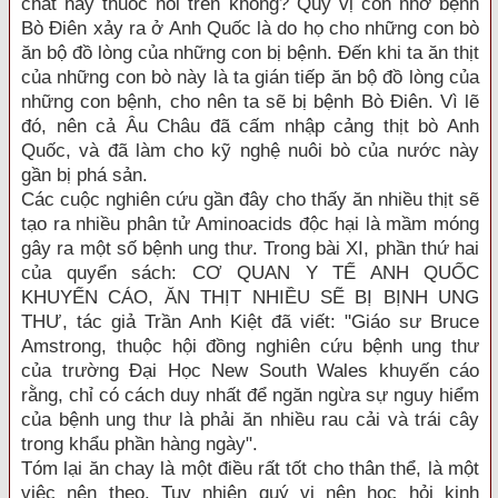
chất hay thuốc nói trên không? Quý vị còn nhớ bệnh
Bò Điên xảy ra ở Anh Quốc là do họ cho những con bò
ăn bộ đồ lòng của những con bị bệnh. Đến khi ta ăn thịt
của những con bò này là ta gián tiếp ăn bộ đồ lòng của
những con bệnh, cho nên ta sẽ bị bệnh Bò Điên. Vì lẽ
đó, nên cả Âu Châu đã cấm nhập cảng thịt bò Anh
Quốc, và đã làm cho kỹ nghệ nuôi bò của nước này
gần bị phá sản.
Các cuộc nghiên cứu gần đây cho thấy ăn nhiều thịt sẽ
tạo ra nhiều phân tử Aminoacids độc hại là mầm móng
gây ra một số bệnh ung thư. Trong bài XI, phần thứ hai
của quyển sách: CƠ QUAN Y TẾ ANH QUỐC
KHUYẾN CÁO, ĂN THỊT NHIỀU SẼ BỊ BỊNH UNG
THƯ, tác giả Trần Anh Kiệt đã viết: "Giáo sư Bruce
Amstrong, thuộc hội đồng nghiên cứu bệnh ung thư
của trường Đại Học New South Wales khuyến cáo
rằng, chỉ có cách duy nhất để ngăn ngừa sự nguy hiểm
của bệnh ung thư là phải ăn nhiều rau cải và trái cây
trong khẩu phần hàng ngày".
Tóm lại ăn chay là một điều rất tốt cho thân thể, là một
việc nên theo. Tuy nhiên quý vị nên học hỏi kinh