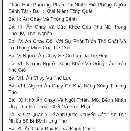
Phần Hai: Phương Pháp Tự Nhiên Để Phòng Ngừa
Bệnh Tật - Bài I: Khái Niệm Tổng Quát
Bài II: Ăn Chay Và Phòng Bệnh
Bài III: Ăn Chay Và Sức Khỏe Của Phụ Nữ Trong
Thời Kỳ Thai Nghén
Bài IV: Ăn Chay Đối Với Sự Phát Triển Thể Chất Và
Trí Thông Minh Của Trẻ Con
Bài V: Người Ăn Chay Sẽ Có Làn Da Trẻ Đẹp
Bài VI: Những Người Sống Khỏe Và Sống Lâu Trên
Thế Giới
Bài VII: Ăn Chay Và Thể Lực
Bài VIII: Người Ăn Chay Có Khả Năng Sống Trường
Thọ
Bài IX: Nhờ Ăn Chay Và Ngồi Thiền, Một Bệnh Nhân
Ung Thư Đã Thoát Chết Và Bình Phục
Bài X: Cơ Quan Y Tế Anh Quốc Khuyến Cáo : Ăn Thịt
Nhiều Sẽ Bị Bệnh Ung Thư
Bài XI: Ăn Chay Đầy Đủ Và Đúng Cách