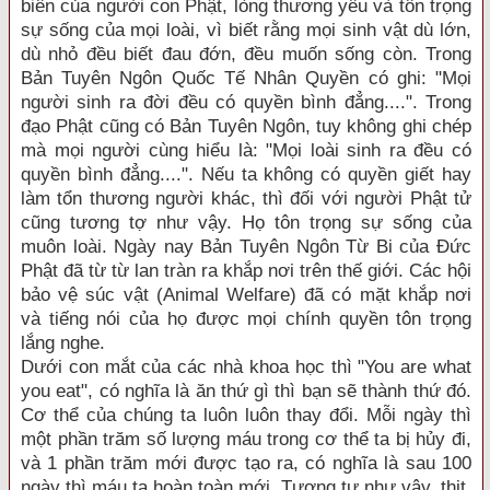
biên của người con Phật, lòng thương yêu và tôn trọng
sự sống của mọi loài, vì biết rằng mọi sinh vật dù lớn,
dù nhỏ đều biết đau đớn, đều muốn sống còn. Trong
Bản Tuyên Ngôn Quốc Tế Nhân Quyền có ghi: "Mọi
người sinh ra đời đều có quyền bình đẳng....". Trong
đạo Phật cũng có Bản Tuyên Ngôn, tuy không ghi chép
mà mọi người cùng hiểu là: "Mọi loài sinh ra đều có
quyền bình đẳng....". Nếu ta không có quyền giết hay
làm tổn thương người khác, thì đối với người Phật tử
cũng tương tợ như vậy. Họ tôn trọng sự sống của
muôn loài. Ngày nay Bản Tuyên Ngôn Từ Bi của Đức
Phật đã từ từ lan tràn ra khắp nơi trên thế giới. Các hội
bảo vệ súc vật (Animal Welfare) đã có mặt khắp nơi
và tiếng nói của họ được mọi chính quyền tôn trọng
lắng nghe.
Dưới con mắt của các nhà khoa học thì "You are what
you eat", có nghĩa là ăn thứ gì thì bạn sẽ thành thứ đó.
Cơ thể của chúng ta luôn luôn thay đổi. Mỗi ngày thì
một phần trăm số lượng máu trong cơ thể ta bị hủy đi,
và 1 phần trăm mới được tạo ra, có nghĩa là sau 100
ngày thì máu ta hoàn toàn mới. Tương tự như vậy, thịt,