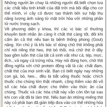
Những người ăn chay là những người đã biết chọn lựa
các chất liệu tinh khiết của đất trời mà bồi đắp cho cơ
thể mình, vì cây cỏ được tạo thành bởi sự hấp thụ
năng lượng ánh sáng từ mặt trời hòa với những phân
tử nước trong sạch.
Về phương diện y khoa, thì các vị bác sĩ thường
khuyên bịnh nhân ăn càng ít chất thịt càng tốt, đôi khi
cấm ăn cả thịt nếu bạn bị bệnh thống phong (Gout)
nặng. Xin chú ý là khi bác sĩ dùng chữ thịt không phải
chỉ nói riêng thịt heo, thịt bò thôi, mà chữ thịt ở đây
bao gồm luôn thịt của tất cả sinh vật như cá, tép, mực,
ếch...và ngay cả trứng nữa. Hay nói đúng hơn, chữ thịt
đồng nghĩa với chữ protein động vật là các chất đạm,
chất thịt của mọi sinh vật. Bạn có biết ngày nay những
con gà, bò, heo... đều bị bắt uống thuốc hoặc chích
thuốc cho chúng lớn thật nhanh, cộng thêm vào đó vô
số các hóa chất được cho thêm vào thức ăn của
chúng. Thuốc và các hóa chất này vẫn còn tồn tại sau
khi con vật đã bị làm thịt. Nếu bạn ăn những miếng thịt
này có phải bạn đã gián tiếp đưa vào cơ thể những hóa