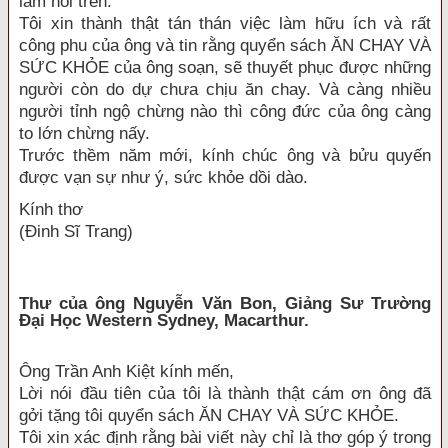
lầm nói trên.
Tôi xin thành thật tán thán việc làm hữu ích và rất
công phu của ông và tin rằng quyển sách ĂN CHAY VÀ
SỨC KHỎE của ông soạn, sẽ thuyết phục được những
người còn do dự chưa chịu ăn chay. Và càng nhiều
người tỉnh ngộ chừng nào thì công đức của ông càng
to lớn chừng nấy.
Trước thềm năm mới, kính chúc ông và bửu quyến
được vạn sự như ý, sức khỏe dồi dào.
Kính thơ
(Đinh Sĩ Trang)
Thư của ông Nguyễn Văn Bon, Giảng Sư Trường
Đại Học Western Sydney, Macarthur.
Ông Trần Anh Kiệt kính mến,
Lời nói đầu tiên của tôi là thành thật cám ơn ông đã
gởi tặng tôi quyển sách ĂN CHAY VÀ SỨC KHỎE.
Tôi xin xác định rằng bài viết này chỉ là thơ góp ý trong