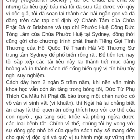
những tài liệu quý báu mà tôi đã sưu tập được với qúy
vị độc giả, tôi đã soạn lại thành các bài ngắn gọn và đã
đăng trên các tạp chí định kỳ Chánh Tâm của Chùa
Phật Đà ở Brisbane và tạp chí Phước Huệ Công Đức
Tòng Lâm của Chùa Phước Huệ tại Sydney, đồng thời
cũng gởi cho chương trình phát thanh Tiếng Gọi Tình
Thương của Hội Quốc Tế Thanh Hải Vô Thượng Sư
trung tâm Sydney để phổ biến rộng rãi. Để tiện lợi, nay
tôi sắp xếp các tài liệu này lại thành tiết mục đàng
hoàng và in thành sách để cống hiến quý vị tín hữụ tùy
nghi suy nghiệm.
Cách đây hơn 2 ngàn 5 trăm năm, khi nền văn minh
khoa học vẫn còn ẩn tàng trong bóng tối, Đức Từ Phụ
Thích Ca Mâu Ni Phật đã bảo trong một chén nước có
vô vàn vi sinh vật (vi khuẩn), thì Ngài há lại chẳng biết
ăn chay là thói quen ăn uống thích hợp với cơ thể của
con người, gia tăng sức khỏe và phòng ngừa được
các loại bệnh tật. Chính vì thế, chúng tôi hy vọng với
sự đóng góp nhỏ bé của quyển sách này sẽ mang đến
cho quý vị độc giả và quý vị tu hành một sự vững tâm