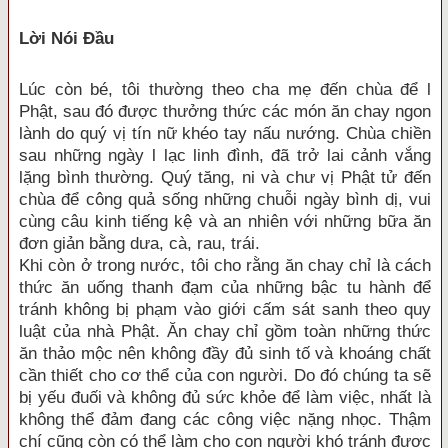
Lời Nói Đầu
Lúc còn bé, tôi thường theo cha mẹ đến chùa để l
Phật, sau đó được thưởng thức các món ăn chay ngon
lành do quý vị tín nữ khéo tay nấu nướng. Chùa chiền
sau những ngày l lạc linh đình, đã trở lai cảnh vắng
lặng bình thường. Quý tăng, ni và chư vị Phật tử đến
chùa để công quả sống những chuỗi ngày bình dị, vui
cùng câu kinh tiếng kệ và an nhiên với những bữa ăn
đơn giản bằng dưa, cà, rau, trái.
Khi còn ở trong nước, tôi cho rằng ăn chay chỉ là cách
thức ăn uống thanh đạm của những bậc tu hành để
tránh không bị phạm vào giới cấm sát sanh theo quy
luật của nhà Phật. Ăn chay chỉ gồm toàn những thức
ăn thảo mộc nên không đầy đủ sinh tố và khoáng chất
cần thiết cho cơ thể của con người. Do đó chúng ta sẽ
bị yếu đuối và không đủ sức khỏe để làm việc, nhất là
không thể đảm đang các công việc nặng nhọc. Thậm
chí cũng còn có thể làm cho con người khó tránh được