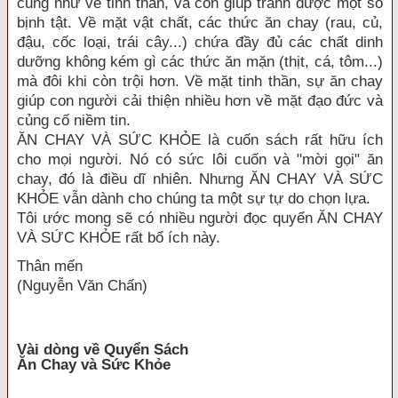
cũng như về tinh thần, và còn giúp tránh được một số
bịnh tật. Về mặt vật chất, các thức ăn chay (rau, củ,
đậu, cốc loại, trái cây...) chứa đầy đủ các chất dinh
dưỡng không kém gì các thức ăn mặn (thịt, cá, tôm...)
mà đôi khi còn trội hơn. Về mặt tinh thần, sự ăn chay
giúp con người cải thiện nhiều hơn về mặt đạo đức và
củng cố niềm tin.
ĂN CHAY VÀ SỨC KHỎE là cuốn sách rất hữu ích
cho mọi người. Nó có sức lôi cuốn và "mời gọi" ăn
chay, đó là điều dĩ nhiên. Nhưng ĂN CHAY VÀ SỨC
KHỎE vẫn dành cho chúng ta một sự tự do chọn lựa.
Tôi ước mong sẽ có nhiều người đọc quyển ĂN CHAY
VÀ SỨC KHỎE rất bổ ích này.
Thân mến
(Nguyễn Văn Chấn)
Vài dòng về Quyển Sách
Ăn Chay và Sức Khỏe