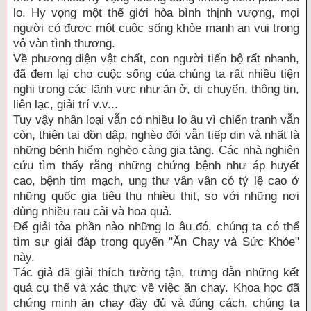
lo. Hy vọng một thế giới hòa bình thịnh vượng, mọi
người có được một cuộc sống khỏe mạnh an vui trong
vô vàn tình thương.
Về phương diện vật chất, con người tiến bộ rất nhanh,
đã đem lại cho cuộc sống của chúng ta rất nhiều tiện
nghi trong các lãnh vực như ăn ở, di chuyển, thông tin,
liên lạc, giải trí v.v...
Tuy vậy nhân loại vẫn có nhiều lo âu vì chiến tranh vẫn
còn, thiên tai dồn dập, nghèo đói vẫn tiếp din và nhất là
những bệnh hiểm nghèo càng gia tăng. Các nhà nghiên
cứu tìm thấy rằng những chứng bệnh như áp huyết
cao, bệnh tim mạch, ung thư vân vân có tỷ lệ cao ở
những quốc gia tiêu thụ nhiều thịt, so với những nơi
dùng nhiều rau cải và hoa quả.
Để giải tỏa phần nào những lo âu đó, chúng ta có thể
tìm sự giải đáp trong quyển "Ăn Chay và Sức Khỏe"
này.
Tác giả đã giải thích tường tận, trưng dẫn những kết
quả cụ thể và xác thực về việc ăn chay. Khoa học đã
chứng minh ăn chay đầy đủ và đúng cách, chúng ta