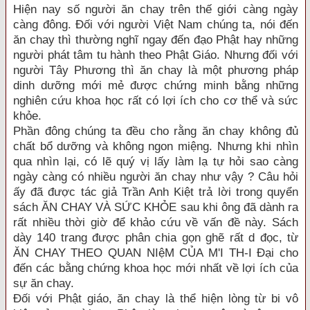
Hiện nay số người ăn chay trên thế giới càng ngày
càng đông. Đối với người Việt Nam chúng ta, nói đến
ăn chay thì thường nghĩ ngay đến đạo Phật hay những
người phát tâm tu hành theo Phật Giáo. Nhưng đối với
người Tây Phương thì ăn chay là một phương pháp
dinh dưỡng mới mẻ được chứng minh bằng những
nghiên cứu khoa học rất có lợi ích cho cơ thể và sức
khỏe.
Phần đông chúng ta đều cho rằng ăn chay không đủ
chất bổ dưỡng và không ngon miệng. Nhưng khi nhìn
qua nhìn lại, có lẽ quý vị lấy làm lạ tự hỏi sao càng
ngày càng có nhiều người ăn chay như vậy ? Câu hỏi
ấy đã được tác giả Trần Anh Kiệt trả lời trong quyển
sách ĂN CHAY VÀ SỨC KHỎE sau khi ông đã dành ra
rất nhiều thời giờ để khảo cứu về vấn đề này. Sách
dày 140 trang được phân chia gọn ghẽ rất d đọc, từ
ĂN CHAY THEO QUAN NIệM CỦA M'I TH-I Đại cho
đến các bằng chứng khoa học mới nhất về lợi ích của
sự ăn chay.
Đối với Phật giáo, ăn chay là thể hiện lòng từ bi vô