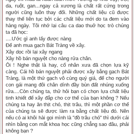
da, ruột, gan...ngay cả xương là chất rất cứng trong
người cũng luôn thay đổi. Những chất liệu cũ được
thay thế liên tục bởi các chất liệu mới do ta đem vào
hàng ngày. Tôi nhớ lại câu ca dao thuở học trò chúng
ta đã học:
....Ước gì anh lấy được nàng
Để anh mua gạch Bát Tràng về xây.
Xây dọc rồi lại xây ngang
Xây hồ bán nguyệt cho nàng rửa chân.
Ôi ! Nghe thật là hay, cổ nhân xưa đã chọn lựa kỹ
càng. Cái hồ bán nguyệt phải được xây bằng gạch Bát
Tràng, là một thứ gạch vô cùng quý giá, để cho người
con gái mang đôi chân dính đầy bùn đất nhúng xuống
rửa....Còn chúng ta, thử hỏi bạn có chọn lựa chất liệu
tinh khiết để xây đắp cho cơ thể của bạn không ? Nếu
chúng ta hay ăn thịt chó, thịt trâu, thì một phần cơ thể
của chúng ta sẽ được làm ra bằng chất liệu đó. Nên
nếu có ai khôi hài gọi mình là "đồ trâu chó" thì dưới cái
nhìn bằng con mắt khoa học cũng chẳng sao đâu, phải
không bạn ?