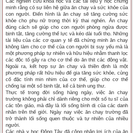
Các nghiên cứu khoa học và các tài liệu y học chứng
minh rằng có sự liên hệ giữa ăn chay và sức khỏe của
con người. Điển hình là ăn chay sẽ tăng cường sức
khỏe cho phụ nữ trong thời kỳ thai nghén. Ăn chay
đúng cách sẽ giúp cho con người phòng ngừa được
bịnh tật, tăng cường thể lực và kéo dài tuổi thọ. Những
tài liệu của các cơ quan y tế đã chứng minh ăn chay
không làm cho cơ thể của con người bị suy yếu mà là
một phương pháp tự nhiên và hữu hiệu nhằm thanh lọc
các độc tố gây ra cho cơ thể do ăn thịt các động vật.
Ngoài ra, kết hợp sự ăn chay và thiền định là một
phương pháp rất hữu hiệu để gia tăng sức khỏe, củng
cố đặc tính min nhim của cơ thể, giúp cho cơ thể
chống lại một số bịnh tật, kể cả bịnh ung thư.
Thực tế trong đời sống hàng ngày, việc ăn chay
trường không phải chỉ dành riêng cho một số tu sĩ của
các tôn giáo, mà đây là lối sống bình dị của các danh
nhân trên thế giới. Ngày nay việc ăn chay trường đã
trở thành lối sống quen thuộc và tự nhiên của nhiều
người.
Các nhà y học Đông Tây đã công nhận lợi ích của ăn