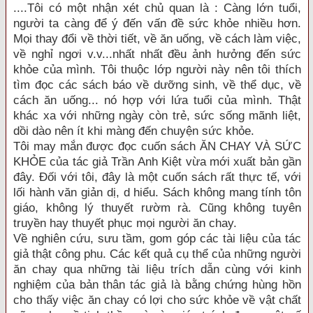
....Tôi có một nhận xét chủ quan là : Càng lớn tuổi,
người ta càng để ý đến vấn đề sức khỏe nhiều hơn.
Mọi thay đổi về thời tiết, về ăn uống, về cách làm việc,
về nghỉ ngơi v.v...nhất nhất đều ảnh hưởng đến sức
khỏe của mình. Tôi thuộc lớp người này nên tôi thích
tìm đọc các sách báo về dưỡng sinh, về thể dục, về
cách ăn uống... nó hợp với lứa tuổi của mình. Thật
khác xa với những ngày còn trẻ, sức sống mãnh liệt,
dồi dào nên ít khi màng đến chuyện sức khỏe.
Tôi may mắn được đọc cuốn sách ĂN CHAY VÀ SỨC
KHỎE của tác giả Trần Anh Kiệt vừa mới xuất bản gần
đây. Đối với tôi, đây là một cuốn sách rất thực tế, với
lối hành văn giản dị, d hiểu. Sách không mang tính tôn
giáo, không lý thuyết rườm rà. Cũng không tuyên
truyền hay thuyết phục mọi người ăn chay.
Về nghiên cứu, sưu tầm, gom góp các tài liệu của tác
giả thật công phu. Các kết quả cụ thể của những người
ăn chay qua những tài liệu trích dẫn cùng với kinh
nghiệm của bản thân tác giả là bằng chứng hùng hồn
cho thấy việc ăn chay có lợi cho sức khỏe về vật chất