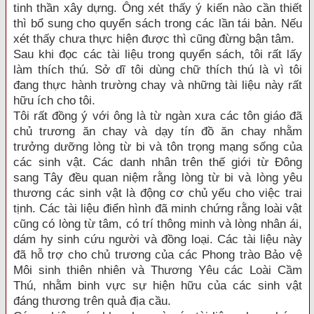
tinh thần xây dựng. Ông xét thấy ý kiến nào cần thiết
thì bổ sung cho quyển sách trong các lần tái bản. Nếu
xét thấy chưa thực hiện được thì cũng đừng bận tâm.
Sau khi đọc các tài liệu trong quyển sách, tôi rất lấy
làm thích thú. Sở dĩ tôi dùng chữ thích thú là vì tôi
đang thực hành trường chay và những tài liệu này rất
hữu ích cho tôi.
Tôi rất đồng ý với ông là từ ngàn xưa các tôn giáo đã
chủ trương ăn chay và dạy tín đồ ăn chay nhằm
trưởng dưỡng lòng từ bi và tôn trọng mạng sống của
các sinh vật. Các danh nhân trên thế giới từ Đông
sang Tây đều quan niệm rằng lòng từ bi và lòng yêu
thương các sinh vật là động cơ chủ yếu cho việc trai
tịnh. Các tài liệu điển hình đã minh chứng rằng loài vật
cũng có lòng từ tâm, có trí thông minh và lòng nhân ái,
dám hy sinh cứu người và đồng loại. Các tài liệu này
đã hỗ trợ cho chủ trương của các Phong trào Bảo vệ
Môi sinh thiên nhiên và Thương Yêu các Loài Cầm
Thú, nhằm binh vực sự hiện hữu của các sinh vật
đáng thương trên quả địa cầu.