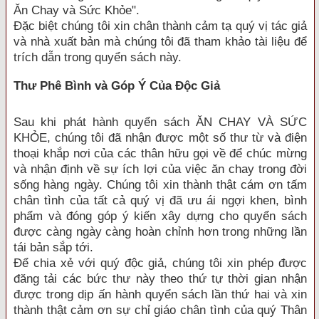
Ăn Chay và Sức Khỏe".
Đặc biệt chúng tôi xin chân thành cảm tạ quý vị tác giả
và nhà xuất bản mà chúng tôi đã tham khảo tài liệu để
trích dẫn trong quyển sách này.
Thư Phê Bình và Góp Ý Của Độc Giả
Sau khi phát hành quyển sách ĂN CHAY VÀ SỨC
KHỎE, chúng tôi đã nhận được một số thư từ và điện
thoại khắp nơi của các thân hữu gọi về để chúc mừng
và nhận định về sự ích lợi của việc ăn chay trong đời
sống hàng ngày. Chúng tôi xin thành thật cám ơn tấm
chân tình của tất cả quý vị đã ưu ái ngợi khen, bình
phẩm và đóng góp ý kiến xây dựng cho quyển sách
được càng ngày càng hoàn chỉnh hơn trong những lần
tái bản sắp tới.
Để chia xẻ với quý độc giả, chúng tôi xin phép được
đăng tải các bức thư này theo thứ tự thời gian nhận
được trong dịp ấn hành quyển sách lần thứ hai và xin
thành thật cảm ơn sự chỉ giáo chân tình của quý Thân