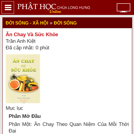
»
ĐỜI SỐNG - XÃ HỘI
ĐỜI SỐNG
Ăn Chay Và Sức Khỏe
Trần Anh Kiệt
Đã cập nhật: 0 phút
Mục lục
Phần Mở Đầu
Phần Một: Ăn Chay Theo Quan Niệm Của Mỗi Thời
Đại