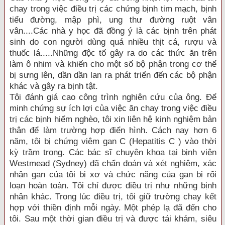
chay trong việc điều trị các chứng bịnh tim mạch, bịnh
tiểu đường, mập phì, ung thư đường ruột vân
vân....Các nhà y học đã đồng ý là các bịnh trên phát
sinh do con người dùng quá nhiều thịt cá, rượu và
thuốc lá.....Những độc tố gây ra do các thức ăn trên
làm ô nhim và khiến cho một số bộ phận trong cơ thể
bị sưng lên, dần dần lan ra phát triển đến các bộ phận
khác và gây ra bịnh tật.
Tôi đánh giá cao công trình nghiên cứu của ông. Để
minh chứng sự ích lợi của việc ăn chay trong việc điều
trị các bịnh hiểm nghèo, tôi xin liên hệ kinh nghiệm bản
thân để làm trường hợp điển hình. Cách nay hơn 6
năm, tôi bị chứng viêm gan C (Hepatitis C ) vào thời
kỳ trầm trọng. Các bác sĩ chuyên khoa tại bịnh viện
Westmead (Sydney) đã chẩn đoán và xét nghiệm, xác
nhận gan của tôi bị xơ và chức năng của gan bị rối
loạn hoàn toàn. Tôi chỉ được điều trị như những bịnh
nhân khác. Trong lúc điều trị, tôi giữ trường chay kết
hợp với thiền định mỗi ngày. Một phép lạ đã đến cho
tôi. Sau một thời gian điều trị và được tái khám, siêu