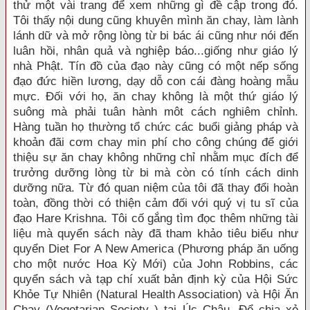
thử một vài trang để xem những gì đề cập trong đó.
Tôi thấy nội dung cũng khuyên mình ăn chay, làm lành
lánh dữ và mở rộng lòng từ bi bác ái cũng như nói đến
luân hồi, nhân quả và nghiệp báo...giống như giáo lý
nhà Phật. Tín đồ của đạo này cũng có một nếp sống
đạo đức hiền lương, dạy dỗ con cái đàng hoàng mẫu
mực. Đối với họ, ăn chay không là một thứ giáo lý
suông mà phải tuân hành môt cách nghiêm chỉnh.
Hàng tuần họ thường tổ chức các buổi giảng pháp và
khoản đãi cơm chay min phí cho công chúng để giới
thiệu sự ăn chay không những chỉ nhằm mục đích để
trưởng dưỡng lòng từ bi mà còn có tính cách dinh
dưỡng nữa. Từ đó quan niệm của tôi đã thay đổi hoàn
toàn, đồng thời có thiện cảm đối với quý vị tu sĩ của
đạo Hare Krishna. Tôi cố gắng tìm đọc thêm những tài
liệu mà quyển sách này đã tham khảo tiêu biểu như
quyển Diet For A New America (Phương pháp ăn uống
cho một nước Hoa Kỳ Mới) của John Robbins, các
quyển sách và tạp chí xuất bản định kỳ của Hội Sức
Khỏe Tự Nhiên (Natural Health Association) và Hội Ăn
Chay (Vegetarian Society ) tại Úc Châu. Để chia xẻ