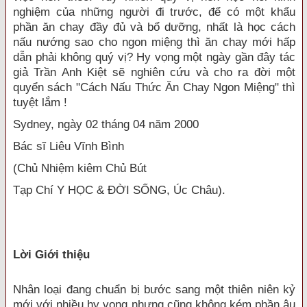
nghiệm của những người đi trước, để có một khẩu
phần ăn chay đầy đủ và bổ dưỡng, nhất là học cách
nấu nướng sao cho ngon miệng thì ăn chay mới hấp
dẫn phải không quý vị? Hy vọng một ngày gần đây tác
giả Trần Anh Kiệt sẽ nghiên cứu và cho ra đời một
quyển sách "Cách Nấu Thức Ăn Chay Ngon Miệng" thì
tuyệt lắm !
Sydney, ngày 02 tháng 04 năm 2000
Bác sĩ Liêu Vĩnh Bình
(Chủ Nhiệm kiêm Chủ Bút
Tạp Chí Y HỌC & ĐỜI SỐNG, Úc Châu).
Lời Giới thiệu
Nhân loại đang chuẩn bị bước sang một thiên niên kỷ
mới với nhiều hy vọng nhưng cũng không kém phần âu