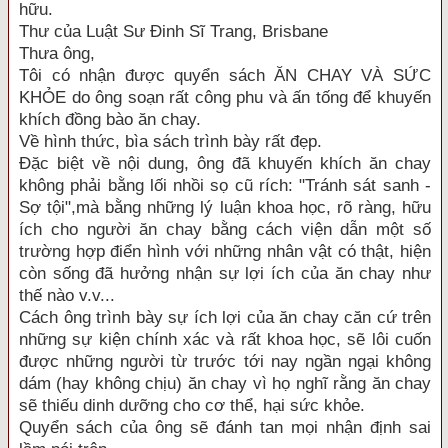
hữu.
Thư của Luật Sư Đinh Sĩ Trang, Brisbane
Thưa ông,
Tôi có nhận được quyển sách ĂN CHAY VÀ SỨC
KHỎE do ông soạn rất công phu và ấn tống để khuyến
khích đồng bào ăn chay.
Về hình thức, bìa sách trình bày rất đẹp.
Đặc biệt về nội dung, ông đã khuyến khích ăn chay
không phải bằng lối nhồi sọ cũ rích: "Tránh sát sanh -
Sợ tội",mà bằng những lý luận khoa học, rõ ràng, hữu
ích cho người ăn chay bằng cách viện dẫn một số
trường hợp điển hình với những nhân vật có thật, hiện
còn sống đã hưởng nhận sự lợi ích của ăn chay như
thế nào v.v...
Cách ông trình bày sự ích lợi của ăn chay căn cứ trên
những sự kiện chính xác và rất khoa học, sẽ lôi cuốn
được những người từ trước tới nay ngần ngại không
dám (hay không chịu) ăn chay vì họ nghĩ rằng ăn chay
sẽ thiếu dinh dưỡng cho cơ thể, hại sức khỏe.
Quyển sách của ông sẽ đánh tan mọi nhận định sai