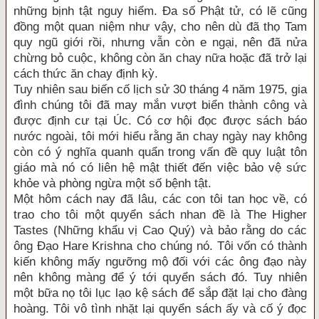
những bịnh tật nguy hiểm. Đa số Phật tử, có lẽ cũng
đồng một quan niệm như vậy, cho nên dù đã thọ Tam
quy ngũ giới rồi, nhưng vẫn còn e ngại, nên đã nửa
chừng bỏ cuộc, không còn ăn chay nữa hoặc đã trở lại
cách thức ăn chay định kỳ.
Tuy nhiên sau biến cố lịch sử 30 tháng 4 năm 1975, gia
đình chúng tôi đã may mắn vượt biển thành công và
được định cư tại Úc. Có cơ hội đọc được sách báo
nước ngoài, tôi mới hiểu rằng ăn chay ngày nay không
còn có ý nghĩa quanh quẩn trong vấn đề quy luật tôn
giáo mà nó có liên hệ mật thiết đến việc bảo vệ sức
khỏe và phòng ngừa một số bệnh tật.
Một hôm cách nay đã lâu, các con tôi tan học về, có
trao cho tôi một quyển sách nhan đề là The Higher
Tastes (Những khẩu vị Cao Quý) và bảo rằng do các
ông Đạo Hare Krishna cho chúng nó. Tôi vốn có thành
kiến không mấy ngưỡng mộ đối với các ông đạo này
nên không màng để ý tới quyển sách đó. Tuy nhiên
một bữa nọ tôi lục lạo kệ sách để sắp đặt lại cho đàng
hoàng. Tôi vô tình nhặt lại quyển sách ấy và cố ý đọc