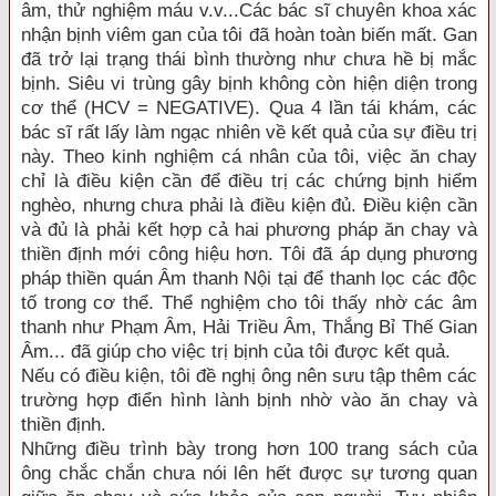
âm, thử nghiệm máu v.v...Các bác sĩ chuyên khoa xác
nhận bịnh viêm gan của tôi đã hoàn toàn biến mất. Gan
đã trở lại trạng thái bình thường như chưa hề bị mắc
bịnh. Siêu vi trùng gây bịnh không còn hiện diện trong
cơ thể (HCV = NEGATIVE). Qua 4 lần tái khám, các
bác sĩ rất lấy làm ngạc nhiên về kết quả của sự điều trị
này. Theo kinh nghiệm cá nhân của tôi, việc ăn chay
chỉ là điều kiện cần để điều trị các chứng bịnh hiểm
nghèo, nhưng chưa phải là điều kiện đủ. Điều kiện cần
và đủ là phải kết hợp cả hai phương pháp ăn chay và
thiền định mới công hiệu hơn. Tôi đã áp dụng phương
pháp thiền quán Âm thanh Nội tại để thanh lọc các độc
tố trong cơ thể. Thể nghiệm cho tôi thấy nhờ các âm
thanh như Phạm Âm, Hải Triều Âm, Thắng Bỉ Thế Gian
Âm... đã giúp cho việc trị bịnh của tôi được kết quả.
Nếu có điều kiện, tôi đề nghị ông nên sưu tập thêm các
trường hợp điển hình lành bịnh nhờ vào ăn chay và
thiền định.
Những điều trình bày trong hơn 100 trang sách của
ông chắc chắn chưa nói lên hết được sự tương quan