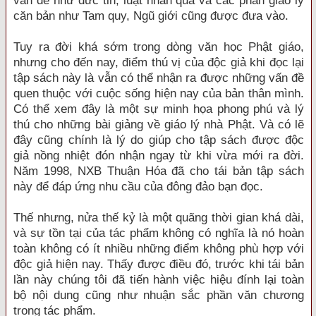
vấn đề như đức tin, luật nhân quả và các phần giáo lý
căn bản như Tam quy, Ngũ giới cũng được đưa vào.
Tuy ra đời khá sớm trong dòng văn học Phật giáo,
nhưng cho đến nay, điểm thú vị của độc giả khi đọc lại
tập sách này là vẫn có thể nhận ra được những vấn đề
quen thuộc với cuộc sống hiện nay của bản thân mình.
Có thể xem đây là một sự minh họa phong phú và lý
thú cho những bài giảng về giáo lý nhà Phật. Và có lẽ
đây cũng chính là lý do giúp cho tập sách được độc
giả nồng nhiệt đón nhận ngay từ khi vừa mới ra đời.
Năm 1998, NXB Thuận Hóa đã cho tái bản tập sách
này để đáp ứng nhu cầu của đông đảo bạn đọc.
Thế nhưng, nửa thế kỷ là một quãng thời gian khá dài,
và sự tồn tại của tác phẩm không có nghĩa là nó hoàn
toàn không có ít nhiều những điểm không phù hợp với
độc giả hiện nay. Thấy được điều đó, trước khi tái bản
lần này chúng tôi đã tiến hành việc hiệu đính lại toàn
bộ nội dung cũng như nhuận sắc phần văn chương
trong tác phẩm.