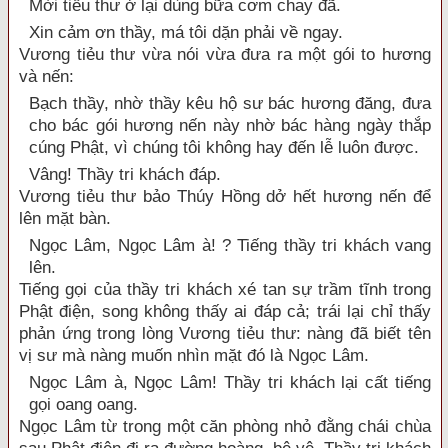
Mời tiểu thư ở lại dùng bữa cơm chay đã.
Xin cảm ơn thầy, má tôi dặn phải về ngay.
Vương tiẻu thư vừa nói vừa đưa ra một gói to hương
và nến:
Bạch thầy, nhờ thầy kêu hộ sư bác hương đăng, đưa
cho bác gói hương nến này nhờ bác hàng ngày thắp
cúng Phật, vì chúng tôi không hay đến lễ luôn được.
Vâng! Thầy tri khách đáp.
Vương tiẻu thư bảo Thúy Hồng dở hết hương nến để
lên mặt bàn.
Ngọc Lâm, Ngọc Lâm à! ? Tiếng thầy tri khách vang
lên.
Tiếng gọi của thầy tri khách xé tan sự trầm tĩnh trong
Phật điện, song không thấy ai đáp cả; trái lại chỉ thấy
phản ứng trong lòng Vương tiẻu thư: nàng đã biết tên
vị sư mà nàng muốn nhìn mặt đó là Ngọc Lâm.
Ngọc Lâm à, Ngọc Lâm! Thầy tri khách lại cất tiếng
gọi oang oang.
Ngọc Lâm từ trong một căn phòng nhỏ đằng chái chùa