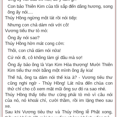
Con bảo Thiên Kim của tôi sắp đến dâng hương, song
ông ấy nói....
Thúy Hồng ngừng một lát rồi nói tiếp:
Nhưng con chả dám nói với cô!
Vương tiểu thư tò mò:
Ông ấy nói sao?
Thúy Hồng hờn mát cong cớn:
Thôi, con chả dám nói nữa!
Cứ nói đi, cô không làm gì đâu mà sợ!
Ông ấy bảo ông là Vạn Kim Hòa thượng! Mười Thiên
Kim tiểu thư mới bằng một mình ông ấy kia!
Thế hả, ông ta dám nói thế kia à? - Vương tiẻu thư
cũng nghi ngờ - Thúy Hồng! Lát nữa đến chùa con
thử chỉ cho cô xem mặt mũi ông sư đó ra sao nhé.
Thúy Hồng thấy tiểu thư cũng phải tò mò vì câu nói
của nó, nó khoái chí, cười thầm, rồi im lặng theo sau
xe.
Sau khi Vương tiẻu thư và Thúy Hồng lễ Phật xong,