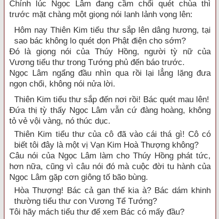
Chính lúc Ngọc Lâm đang cầm chổi quét chùa thì
trước mặt chàng một giọng nói lanh lảnh vọng lên:
Hôm nay Thiên Kim tiểu thư sắp lên dâng hương, tại
sao bác không lo quét dọn Phật điện cho sớm?
Đó là giọng nói của Thúy Hồng, người tỳ nữ của
Vương tiểu thư trong Tướng phủ đến báo trước.
Ngọc Lâm ngẩng đầu nhìn qua rồi lại lẳng lặng đưa
ngọn chổi, không nói nửa lời.
Thiên Kim tiểu thư sắp đến nơi rồi! Bác quét mau lên!
Đứa thị tỳ thấy Ngọc Lâm vẫn cứ đàng hoàng, không
tỏ vẻ vội vàng, nó thúc dục.
Thiên Kim tiểu thư của cô đã vào cái thá gì! Cô có
biết tôi đây là một vị Vạn Kim Hoà Thượng không?
Câu nói của Ngọc Lâm làm cho Thúy Hồng phát tức,
hơn nữa, cũng vì câu nói đó mà cuộc đời tu hành của
Ngọc Lâm gặp cơn giông tố bão bùng.
Hòa Thượng! Bác cả gan thế kia à? Bác dám khinh
thường tiểu thư con Vương Tể Tướng?
Tôi hãy mách tiểu thư để xem Bác có mấy đầu?