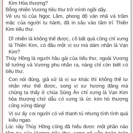
Kim Hòa thượng?
Bỗng nhiên Vương tiẻu thư trở mình ngồi dậy.
Vẻ ưu tú của Ngọc Lâm, phong độ văn nhã và trầm
mặc của người tu hành, đã in sâu vào tâm trí Thiên
Kim tiểu thư.
Dĩ nhiên là không thể được, cô bất quá cũng chỉ xưng
là Thiên Kim, có đâu một vị sư mà dám nhận là Vạn
Kim?
Thúy Hồng là người hầu gái của tiểu thư, ngoài Vương
tể tướng và Vương phu nhân ra, nàng chỉ còn biết có
tiểu thư.
Con nói đúng, giả sử là vị sư khác thì không thể tự
nhận như thế được, song vị sư hương đăng mà
chúng ta thấy ở chùa Sùng Ân chỉ xưng là Vạn Kim
hòa thượng chứ dẫu có xưng là ức kim hò thượng
cũng xứng đáng!
Vị sư ấy coi người có vẻ thanh tú nhưng tính tình quá
kiêu ngạo.
Lúc nầy Thúy Hồng cũng đã hiểu được một phần nào