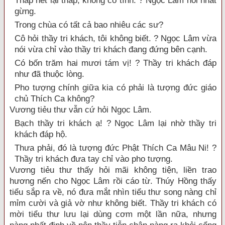
Thắp hết lại thắp, không có tính. ? Ngọc Lâm nói nhát
gừng.
Trong chùa có tất cả bao nhiêu các sư?
Cô hỏi thầy tri khách, tôi không biết. ? Ngọc Lâm vừa
nói vừa chỉ vào thầy tri khách đang đứng bên cạnh.
Có bốn trăm hai mươi tám vị! ? Thầy tri khách đáp
như đã thuộc lòng.
Pho tượng chính giữa kia có phải là tượng đức giáo
chủ Thích Ca không?
Vương tiẻu thư vẫn cứ hỏi Ngọc Lâm.
Bạch thầy tri khách ạ! ? Ngọc Lâm lại nhờ thầy tri
khách đáp hộ.
Thưa phải, đó là tượng đức Phật Thích Ca Mâu Ni! ?
Thầy tri khách đưa tay chỉ vào pho tượng.
Vương tiẻu thư thấy hỏi mãi không tiện, liền trao
hương nến cho Ngọc Lâm rồi cáo từ. Thúy Hồng thấy
tiểu sắp ra về, nó đưa mắt nhìn tiểu thư song nàng chỉ
mỉm cười và giả vờ như không biết. Thầy tri khách có
mời tiểu thư lưu lại dùng cơm một lần nữa, nhưng