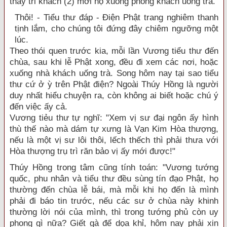
thầy tri khách (2) mời họ xuống phòng khách uống trà.
Thôi! - Tiểu thư đáp - Điện Phật trang nghiêm thanh
tịnh lắm, cho chúng tôi đứng đây chiêm ngưỡng một
lúc.
Theo thói quen trước kia, mỗi lần Vương tiểu thư đến
chùa, sau khi lễ Phật xong, đều đi xem các nơi, hoặc
xuống nhà khách uống trà. Song hôm nay tại sao tiểu
thư cứ ở ỳ trên Phật điện? Ngoài Thúy Hồng là người
duy nhất hiểu chuyện ra, còn không ai biết hoặc chú ý
đến việc ấy cả.
Vương tiẻu thư tự nghĩ: "Xem vị sư đại ngôn ấy hình
thù thế nào mà dám tự xưng là Vạn Kim Hòa thượng,
nếu là một vị sư lôi thôi, lếch thếch thì phải thưa với
Hòa thượng trụ trì răn bảo vị ấy mới được!"
Thúy Hồng trong tâm cũng tính toán: "Vương tướng
quốc, phu nhân và tiểu thư đều sùng tín đạo Phật, họ
thường đến chùa lễ bái, mà mỗi khi họ đến là mình
phải đi báo tin trước, nếu các sư ở chùa này khinh
thường lời nói của mình, thì trong tướng phủ còn uy
phong gì nữa? Giết gà để dọa khỉ, hôm nay phải xin