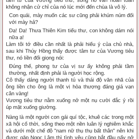
tâm tư của Vương tiẻu thư, song nó vẫn hoàn toàn
không nhận cử chỉ của nó lúc mới đến chùa là vô lý.
Con quái, mày muốn các sư cũng phải khúm núm đối
với mày hả?
Dạ! Dạ! Thưa Thiên Kim tiểu thư, con không dám nói
nữa ạ!
Làm tôi tớ điều cần nhất là phải hiểu ý của chủ nhà,
sau khi Thúy Hồng thấy được tâm tư của Vương tiẻu
thư, nó liền đổi giọng nói:
Đúng thế, phong tư của vị sư ấy không phải tầm
thường, nhất định phải là người học rộng.
Cô thấy dáng người thanh tú và thái độ văn nhã của
ông liền cho ông là một vị hòa thượng đáng giá vạn
cân vàng!
Vương tiẻu thư nằm xuống nở một nụ cười đắc ý rồi
úp mặt xuống giường.
Nàng là một người con gái quí tộc, khuê các trong một
xã hội cổ thời, sống theo một nền luân lý nghiêm khắc
và dưới một chế độ "nam nữ thụ thụ bất thân" nên khi
được gặp Ngọc Lâm thì tình yêu cũng bắt đầu nẩy nở