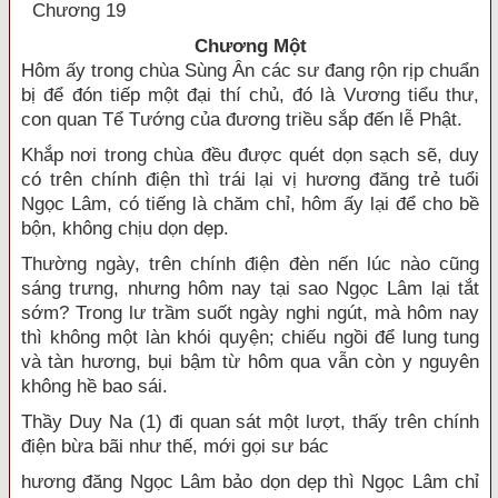
Chương 19
Chương Một
Hôm ấy trong chùa Sùng Ân các sư đang rộn rịp chuẩn
bị để đón tiếp một đại thí chủ, đó là Vương tiểu thư,
con quan Tể Tướng của đương triều sắp đến lễ Phật.
Khắp nơi trong chùa đều được quét dọn sạch sẽ, duy
có trên chính điện thì trái lại vị hương đăng trẻ tuổi
Ngọc Lâm, có tiếng là chăm chỉ, hôm ấy lại để cho bề
bộn, không chịu dọn dẹp.
Thường ngày, trên chính điện đèn nến lúc nào cũng
sáng trưng, nhưng hôm nay tại sao Ngọc Lâm lại tắt
sớm? Trong lư trầm suốt ngày nghi ngút, mà hôm nay
thì không một làn khói quyện; chiếu ngồi để lung tung
và tàn hương, bụi bậm từ hôm qua vẫn còn y nguyên
không hề bao sái.
Thầy Duy Na (1) đi quan sát một lượt, thấy trên chính
điện bừa bãi như thế, mới gọi sư bác
hương đăng Ngọc Lâm bảo dọn dẹp thì Ngọc Lâm chỉ