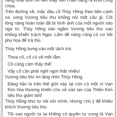
nàng nhất định về nên thầy tiễn chân nàng ra khỏi cổng
chùa.
Trên đường về, mặc dầu cô Thúy Hồng theo bên cạnh
xe, song Vương tiẻu thư không nói một câu gì. Cõi
lòng nàng hoàn toàn đã bị hình ảnh của một người nào
ngự trị. Thúy Hồng oán ngầm Vương tiẻu thư sao
không khiển trách Ngọc Lâm để nàng cũng có cơ hội
phụ họa để trả thù.
Thúy Hồng bưng vào một tách trà:
Thưa cô, cô có vẻ mệt lắm.
Cô cũng cảm thấy thế!
Vậy cô cần phải nghỉ ngơi thật nhiều!
Vương tiẻu thư im lặng nhìn Thúy Hồng.
Đáng hận là trên thế giới này lại còn có một vị Vạn
Kim hòa thượng khiến cho vẻ xán lạn của Thiên Kim
tiểu thư giảm bớt!
Thúy Hồng như tự nói với mình, nhưng chủ ý để khiêu
khích Vương tiẻu thư.
Tõi sao người ta lại không có quyền tự xưng là Vạn