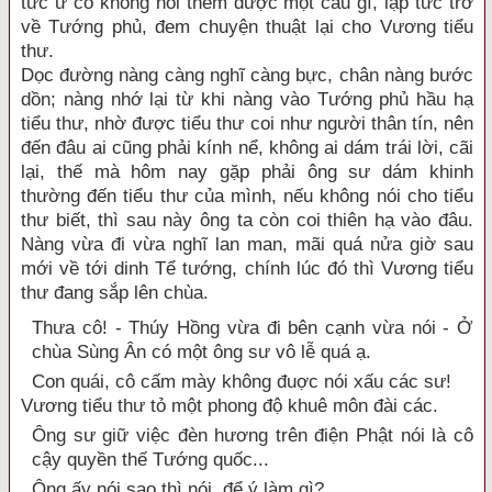
tức ứ cổ không nói thêm được một câu gì, lập tức trở
về Tướng phủ, đem chuyện thuật lại cho Vương tiểu
thư.
Dọc đường nàng càng nghĩ càng bực, chân nàng bước
dồn; nàng nhớ lại từ khi nàng vào Tướng phủ hầu hạ
tiểu thư, nhờ được tiểu thư coi như người thân tín, nên
đến đâu ai cũng phải kính nể, không ai dám trái lời, cãi
lại, thế mà hôm nay gặp phải ông sư dám khinh
thường đến tiểu thư của mình, nếu không nói cho tiểu
thư biết, thì sau này ông ta còn coi thiên hạ vào đâu.
Nàng vừa đi vừa nghĩ lan man, mãi quá nửa giờ sau
mới về tới dinh Tể tướng, chính lúc đó thì Vương tiểu
thư đang sắp lên chùa.
Thưa cô! - Thúy Hồng vừa đi bên cạnh vừa nói - Ở
chùa Sùng Ân có một ông sư vô lễ quá ạ.
Con quái, cô cấm mày không đuợc nói xấu các sư!
Vương tiểu thư tỏ một phong độ khuê môn đài các.
Ông sư giữ việc đèn hương trên điện Phật nói là cô
cậy quyền thế Tướng quốc...
Ông ấy nói sao thì nói, để ý làm gì?