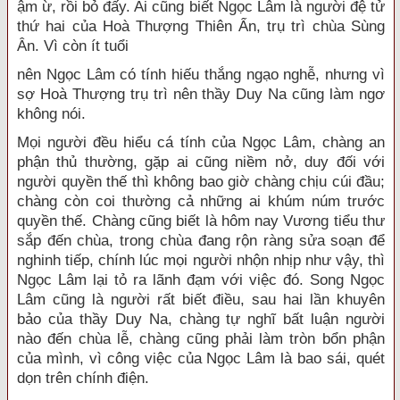
ậm ừ, rồi bỏ đấy. Ai cũng biết Ngọc Lâm là người đệ tử
thứ hai của Hoà Thượng Thiên Ẩn, trụ trì chùa Sùng
Ân. Vì còn ít tuổi
nên Ngọc Lâm có tính hiếu thắng ngạo nghễ, nhưng vì
sợ Hoà Thượng trụ trì nên thầy Duy Na cũng làm ngơ
không nói.
Mọi người đều hiểu cá tính của Ngọc Lâm, chàng an
phận thủ thường, gặp ai cũng niềm nở, duy đối với
người quyền thế thì không bao giờ chàng chịu cúi đầu;
chàng còn coi thường cả những ai khúm núm trước
quyền thế. Chàng cũng biết là hôm nay Vương tiểu thư
sắp đến chùa, trong chùa đang rộn ràng sửa soạn để
nghinh tiếp, chính lúc mọi người nhộn nhịp như vậy, thì
Ngọc Lâm lại tỏ ra lãnh đạm với việc đó. Song Ngọc
Lâm cũng là người rất biết điều, sau hai lần khuyên
bảo của thầy Duy Na, chàng tự nghĩ bất luận người
nào đến chùa lễ, chàng cũng phải làm tròn bổn phận
của mình, vì công việc của Ngọc Lâm là bao sái, quét
dọn trên chính điện.