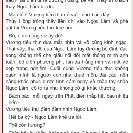
sau Phật điện đi ra đường hoàng, bệ vệ. Thầy tri khách
thấy Ngọc Lâm lại dục:
Mau lên! Vương tiẻu thư có việc nhờ bác đây!
Thúy Hồng trông thấy liền chỉ vào Ngọc Lâm và ghé
sát tai Vương tiẻu thư khẽ nói:
Đó, chính ông sư ấy đó!
Vương tiẻu thư đưa mắt nhìn và vô cùng kinh ngạc.
Thật vậy, thái độ của Ngọc Lâm tuy đường bệ đĩnh đạc
song không thể che giấu nổi đôi mắt thông minh anh
tuấn, bộ diện phương phi, làn da trắng mịn và một vẻ
đẹp trang nghiêm. Cuối cùng Vương tiẻu thư không
quên mình là người con nhà khuê môn, đài các, nên
nàng khắc phục được tình cảm ngay và chắp tay chào
Ngọc Lâm, cố tỏ ra như không có gì khác thường.
Bạch bác, mỗi ngày trên Phật điện thắp hết bao nhiêu
nến?
Vương tiẻu thư đăm đăm nhìn Ngọc Lâm.
Hết ba ký - Ngọc Lâm khẽ trả lời.
Thế còn hương?