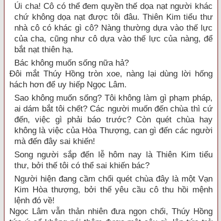
Úi cha! Cô có thể đem quyền thế dọa nạt người khác
chứ không dọa nạt được tôi đâu. Thiên Kim tiểu thư
nhà cô có khác gì cô? Nàng thường dựa vào thế lực
của cha, cũng như cô dựa vào thế lực của nàng, để
bắt nạt thiên hạ.
Bác không muốn sống nữa hả?
Đôi mắt Thúy Hồng tròn xoe, nàng lại dùng lời hống
hách hơn để uy hiếp Ngọc Lâm.
Sao không muốn sống? Tôi không làm gì phạm pháp,
ai dám bắt tôi chết? Các người muốn đến chùa thì cứ
đến, việc gì phải báo trước? Còn quét chùa hay
không là việc của Hòa Thượng, can gì đến các người
mà đến đây sai khiến!
Song người sắp đến lễ hôm nay là Thiên Kim tiểu
thư, bởi thế tôi có thể sai khiến bác?
Người hiện đang cầm chổi quét chùa đây là một Vạn
Kim Hòa thượng, bởi thế yêu cầu cô thu hồi mệnh
lệnh đó về!
Ngọc Lâm vẫn thản nhiên đưa ngọn chổi, Thúy Hồng