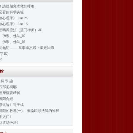
！請聽胎兒求救的呼喚
必看的科学实验
心理學》 Part 2/2
心理學》 Part 1/2
點睛禪療法（慧门禅师）-01
、佛學、佛法_02
、佛學、佛法_01
問無明 —— 當李連杰遇上聖嚴法師
字幕)
经
書館
 科 學 論
四部尼柯耶
達摩概要精解
雜阿含經
淨道論》電子檔
佛陀的教導(一) ---兼論印順法師的詮釋
学入门》
悲道场忏法》