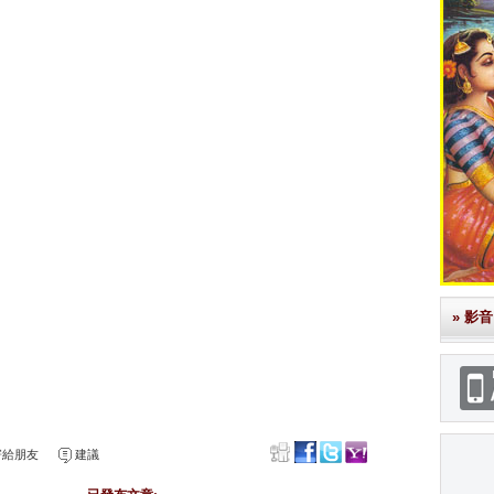
» 影音
給朋友
建議