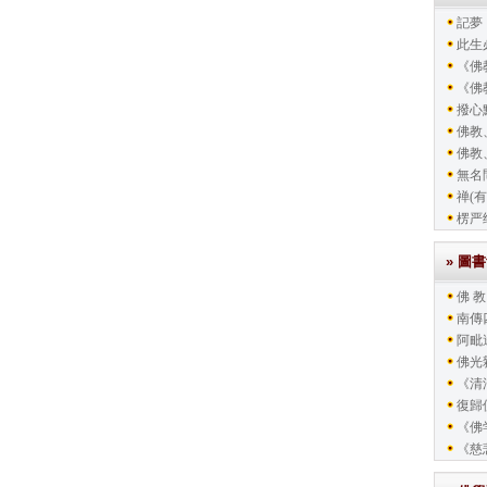
記夢
此生
《佛教
《佛教
撥心
佛教
佛教
無名
禅(有
楞严
» 圖
佛 教
南傳
阿毗
佛光
《清
復歸
《佛
《慈