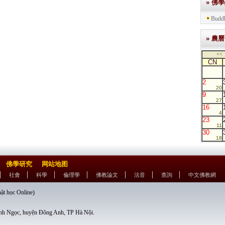
» 佛
Buddh
» 農曆
<<
CN
2
20
9
27
16
4
23
11
30
18
佛學研究
网站地图
社會
科學
倫理學
佛教論文
法音
查詢
中文佛教網
học Online)
nh Ngọc, huyện Đông Anh, TP Hà Nội.