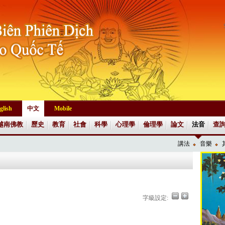
glish
中文
Mobile
越南佛教
歷史
教育
社會
科學
心理學
倫理學
論文
法音
查
講法
音樂
字級設定: