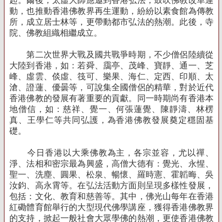
起。爾後，太虛大師應邀到香港弘法，鼓吹佛教改革運
動，也推動香港佛教界再生運動，紛紛以素食館為傳教
所，成立居士林等，更帶動都市弘法的熱潮。此後，寺
院、佛教組織相繼成立。
第二次世界大戰及國共戰爭時期，不少僧侶陸續從
大陸到香港，如：若舜、靄亭、茂峰、寶靜、通一、芝
峰、虛雲、倓虛、筏可、樂果、海仁、定西、印順、太
滄、證蓮、優曇等，可說集全國僧侶的精華，對於近代
香港佛教的發展有著重要的貢獻。同一時期尚有香港本
地僧信，如：慈祥、覺一、何張蓮覺、陳靜濤、林楞
真、王學仁等共同弘護，為香港佛教發展奠定穩固基
礎。
今日香港以大乘佛教為主，各宗並容，尤以禪、
淨、法相和密宗最為興盛，高僧大德有：覺光、永惺、
聖一、洗塵、圓果、松泉、暢懷、羅時憲、霍韜晦、吳
汝鈞、高永霄等。在弘法活動方面則呈現多樣性發展，
包括：文化、教育和慈善等。其中，佛光山每年在香港
紅磡體育館舉行的大型現代佛學講座，獲得香港佛教界
的支持，掀起一般社會大眾學佛的熱潮，更使香港佛教