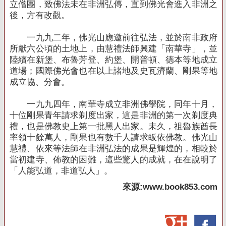
立僧團，致佛法未在非洲弘傳，直到佛光會進入非洲之
後，方有改觀。
一九九二年，佛光山應邀前往弘法，並於南非政府
所獻六公頃的土地上，由慧禮法師興建「南華寺」，並
陸續在新堡、布魯芳登、約堡、開普頓、德本等地成立
道場；國際佛光會也在以上諸地及史瓦濟蘭、剛果等地
成立協、分會。
一九九四年，南華寺成立非洲佛學院，同年十月，
十位剛果青年請求剃度出家，這是非洲的第一次剃度典
禮，也是佛教史上第一批黑人出家。未久，祖魯族酋長
率領十餘萬人，剛果也有數千人請求皈依佛教。佛光山
慧禮、依來等法師在非洲弘法的成果是輝煌的，相較於
當初建寺、佈教的困難，這些驚人的成就，在在說明了
「人能弘道，非道弘人」。
來源
:www.book853.com