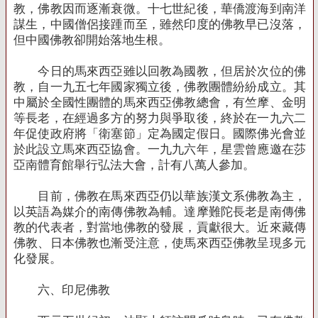
教，佛教因而逐漸衰微。十七世紀後，華僑渡海到南洋
謀生，中國僧侶接踵而至，雖然印度的佛教早已沒落，
但中國佛教卻開始落地生根。
今日的馬來西亞雖以回教為國教，但居於次位的佛
教，自一九五七年國家獨立後，佛教團體紛紛成立。其
中屬於全國性團體的馬來西亞佛教總會，有竺摩、金明
等長老，在經過多方的努力與爭取後，終於在一九六二
年促使政府將「衛塞節」定為國定假日。國際佛光會並
於此設立馬來西亞協會。一九九六年，星雲曾應邀在莎
亞南體育館舉行弘法大會，計有八萬人參加。
目前，佛教在馬來西亞仍以華族漢文系佛教為主，
以英語為媒介的南傳佛教為輔。達摩難陀長老是南傳佛
教的代表者，對當地佛教的發展，貢獻很大。近來藏傳
佛教、日本佛教也漸受注意，使馬來西亞佛教呈現多元
化發展。
六、印尼佛教