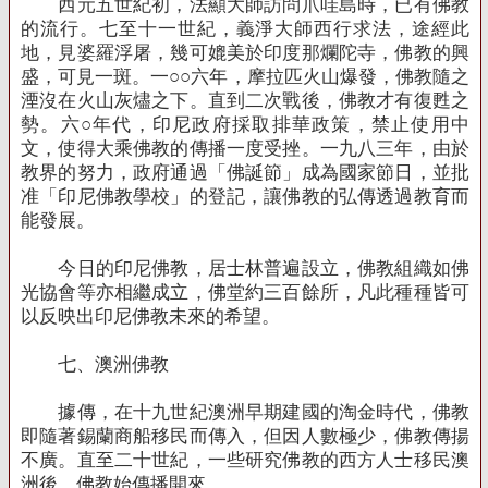
西元五世紀初，法顯大師訪問爪哇島時，已有佛教
的流行。七至十一世紀，義淨大師西行求法，途經此
地，見婆羅浮屠，幾可媲美於印度那爛陀寺，佛教的興
盛，可見一斑。一○○六年，摩拉匹火山爆發，佛教隨之
湮沒在火山灰燼之下。直到二次戰後，佛教才有復甦之
勢。六○年代，印尼政府採取排華政策，禁止使用中
文，使得大乘佛教的傳播一度受挫。一九八三年，由於
教界的努力，政府通過「佛誕節」成為國家節日，並批
准「印尼佛教學校」的登記，讓佛教的弘傳透過教育而
能發展。
今日的印尼佛教，居士林普遍設立，佛教組織如佛
光協會等亦相繼成立，佛堂約三百餘所，凡此種種皆可
以反映出印尼佛教未來的希望。
七、澳洲佛教
據傳，在十九世紀澳洲早期建國的淘金時代，佛教
即隨著錫蘭商船移民而傳入，但因人數極少，佛教傳揚
不廣。直至二十世紀，一些研究佛教的西方人士移民澳
洲後，佛教始傳播開來。