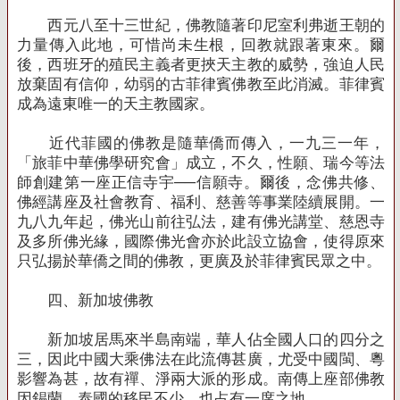
西元八至十三世紀，佛教隨著印尼室利弗逝王朝的
力量傳入此地，可惜尚未生根，回教就跟著東來。爾
後，西班牙的殖民主義者更挾天主教的威勢，強迫人民
放棄固有信仰，幼弱的古菲律賓佛教至此消滅。菲律賓
成為遠東唯一的天主教國家。
近代菲國的佛教是隨華僑而傳入，一九三一年，
「旅菲中華佛學研究會」成立，不久，性願、瑞今等法
師創建第一座正信寺宇──信願寺。爾後，念佛共修、
佛經講座及社會教育、福利、慈善等事業陸續展開。一
九八九年起，佛光山前往弘法，建有佛光講堂、慈恩寺
及多所佛光緣，國際佛光會亦於此設立協會，使得原來
只弘揚於華僑之間的佛教，更廣及於菲律賓民眾之中。
四、新加坡佛教
新加坡居馬來半島南端，華人佔全國人口的四分之
三，因此中國大乘佛法在此流傳甚廣，尤受中國閩、粵
影響為甚，故有禪、淨兩大派的形成。南傳上座部佛教
因錫蘭、泰國的移民不少，也占有一席之地。