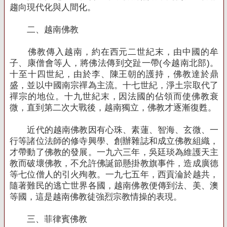
趨向現代化與人間化。
二、越南佛教
佛教傳入越南，約在西元二世紀末，由中國的牟
子、康僧會等人，將佛法傳到交趾一帶
(
今越南北部
)
。
十至十四世紀，由於李、陳王朝的護持，佛教達於鼎
盛，並以中國南宗禪為主流。十七世紀，淨土宗取代了
禪宗的地位。十九世紀末，因法國的佔領而使佛教衰
微，直到第二次大戰後，越南獨立，佛教才逐漸復甦。
近代的越南佛教因有心珠、素蓮、智海、玄微、一
行等諸位法師的修寺興學、創辦雜誌和成立佛教組織，
才帶動了佛教的發展。一九六三年，吳廷琰為維護天主
教而破壞佛教，不允許佛誕節懸掛教旗事件，造成廣德
等七位僧人的引火殉教。一九七五年，西貢淪於越共，
隨著難民的逃亡世界各國，越南佛教便傳到法、美、澳
等國，這是越南佛教徒強烈宗教情操的表現。
三、菲律賓佛教