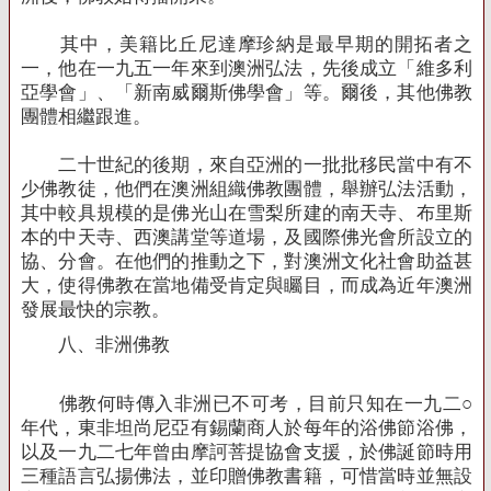
其中，美籍比丘尼達摩珍納是最早期的開拓者之
一，他在一九五一年來到澳洲弘法，先後成立「維多利
亞學會」、「新南威爾斯佛學會」等。爾後，其他佛教
團體相繼跟進。
二十世紀的後期，來自亞洲的一批批移民當中有不
少佛教徒，他們在澳洲組織佛教團體，舉辦弘法活動，
其中較具規模的是佛光山在雪梨所建的南天寺、布里斯
本的中天寺、西澳講堂等道場，及國際佛光會所設立的
協、分會。在他們的推動之下，對澳洲文化社會助益甚
大，使得佛教在當地備受肯定與矚目，而成為近年澳洲
發展最快的宗教。
八、非洲佛教
佛教何時傳入非洲已不可考，目前只知在一九二○
年代，東非坦尚尼亞有錫蘭商人於每年的浴佛節浴佛，
以及一九二七年曾由摩訶菩提協會支援，於佛誕節時用
三種語言弘揚佛法，並印贈佛教書籍，可惜當時並無設