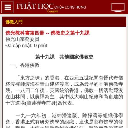
佛教入門
佛光教科書第四冊 -- 佛教史之第十九課
佛光山宗務委員
Đã cập nhật: 0 phút
第十九課 其他國家佛教史
一、香港佛教
「東方之珠」的香港，在西元五世紀間有晉代奇僧
杯渡禪師渡海在青山建杯渡庵，成為最早的香港佛教寺
院。一八四二年後，英國統治香港，佛教一切活動隱沒
在山林間，以農禪為主，其中以大嶼山紀修和尚創建的
十方道場
(
寶蓮禪寺前身
)
為代表。
一九一六年初，港紳潘達薇、陳靜濤等組織佛學
會，香港正式有研究佛學的組織，這也是都市佛學的發