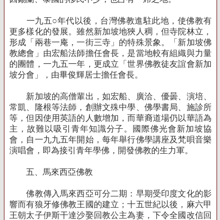
一九五○年代以後，台灣佛教進駐此地，使佛教有
更多樣化的發展。雖然新加坡地狹人稠，但寺院林立，
形成「兩巷一庵，一街三寺」的特殊景象。「新加坡佛
教總會」由宏船法師擔任會長，是當地較有組織與力量
的團體，一九五一年，更成立「世界佛教徒友誼會新加
坡分會」，由畢俊輝居士擔任會長。
新加坡的高僧輩出，如宏船、廣洽、優曇、演培、
常凱、隆根等法師，創辦文殊中學、佛學書局、施診所
等，但因使用英語的人數增加，而華裔道場仍以華語為
主，故難以吸引青年知識分子。國際佛光會新加坡協
會，自一九九五年開始，每年舉行佛學講座及梵唄音樂
演唱會，即為接引青年學佛，開發佛教的生力軍。
五、馬來西亞佛教
佛教傳入馬來西亞可分二期：早期受印度文化的影
響而有狼牙修佛教王國的建立；十五世紀以後，麻六甲
王朝太子伊斯干達沙娶回教公主為妻，下令全國改信回