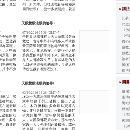
歌曲，無疑
州一所大學。但後因戰亂等種種原
» 講法
。
因而輟學），從十多歲開始，就須
靠自己去勞動做工掙飯吃。
記夢
天眼慧眼法眼的追尋3
此生
《佛教
)
07/10/2016 06:36 (GMT+7)
《佛教
核子物理學
全世界到處都有人天天蒙觀音菩薩
就，固然得
救助，古今中外都有很多人呼求觀
撥心
理為基礎，
音菩薩聖號而獲得他尋聲救苦，出
佛教
發，這些靈
於苦厄，化危為安。但是很少人能
佛教
與原則，像
將身歷的奇蹟筆錄下來。因為並不
無名
子物理學等
是人人都會寫文章，有些沐恩的人
則學邏輯所
以口碑傳述菩薩的靈跡，可是這些
禅(有
，其中不少
傳述也很多漸漸湮沒了。
楞严
出發然後推
» 圖
天眼慧眼法眼的追尋1
佛 教
)
03/10/2016 06:26 (GMT+7)
到無我，談
埃及十九歲法老吐突的陵墓被考古
南傳
這種脾氣，
家率領數千勞工發掘，掘出了金
阿毗
實在是厭煩
棺，木乃伊和許多金銀珠寶等古
佛光
些其實是虛
物，運往各國展覽。根據一本專門
《清
最虛假的幻
研究的報導，當年參與掘墓的工
佛經，多念
人，大部份都死於非命，那些考古
復歸
經，逍遙物
家數十人，先後都死於橫禍，或死
《佛
於車禍，或死於空難、海難、惡