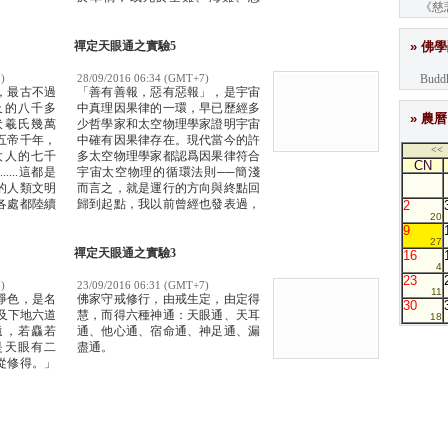
《慈
疾、癌癥、自殺，或被人謀殺，或
死於瘋狂，無一善終。這本著作
《吐突王的咒詛》（The Curses of
禪定天眼通之實驗5
» 佛
King Tut）列舉事實統計，並非虛
構。
Buddh
)
28/09/2016 06:34 (GMT+7)
，最古不過
「善有善報，惡有惡報」，是宇宙
及的八千多
中真理因果律的一環，早已歷經多
» 農曆
伏羲氏幾萬
少哲學家和太空物理學家證明宇宙
五帝千年，
中確有因果律存在。現代當今的許
<<
太人的七千
多太空物理學家都認爲因果律符合
CN
...這都是
宇宙太空物理的循環法則──簡淺
的人類文明
而言之，就是運行的方向與終點回
各處都陸續
歸到起點，我以前曾經也發表過，
2
20
年的湮沒文
就好比手中擲出去的「飛曲尺」
9
27
禪定天眼通之實驗3
16
4
23
)
23/09/2016 06:31 (GMT+7)
11
淨色，是名
佛家守戒修行，由戒生定，由定得
30
及下地六道
慧，而得六種神通：天眼通、天耳
18
遠，若麤若
通、他心通、宿命通、神足通、漏
是天眼有二
盡通。
從修得。」