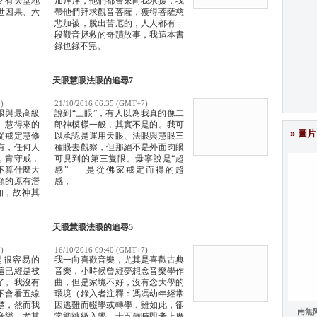
？有天堂地
加拜拜，他們都曾來向我求援，我
世因果、六
帶他們拜求觀音菩薩，獲得菩薩慈
悲加被，脫出苦厄的，人人都有一
段觀音拯救的奇蹟故事，我這本書
錄也錄不完。
天眼慧眼法眼的追尋7
)
21/10/2016 06:35 (GMT+7)
眼與最高級
說到“三眼”，有人以為我真的像二
、慧得來的
郎神模樣一般，其實不是的。我可
» 圖片
從戒定慧修
以承認是運用天眼、法眼與慧眼三
有，任何人
種眼去觀察，但那絕不是外面肉眼
，肯守戒，
可見到的第三隻眼。毋寧說是“超
不算什麼大
感”——是從佛家戒定而得的超
類的原有潛
感，
知，故神其
過，修爲各
有不同，像
們的修爲，
天眼慧眼法眼的追尋5
修行，因此
佛眼，能窮
)
16/10/2016 09:40 (GMT+7)
是很容易的
我一向喜歡音樂，尤其是喜歡古典
見無限世的
這已經是被
音樂，小時候曾經夢想念音樂學作
了。我沒有
曲，但是家境不好，沒有念大學的
不會看五線
環境（錄入者注釋：馮馮幼年經常
楚，然而我
因逃難而輟學或轉學，雖如此，卻
南無
音樂，尤其
常能跳級入學，十五歲時即考上廣