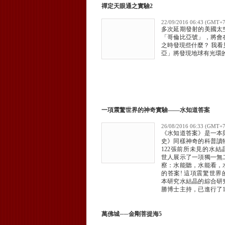
禪定天眼通之實驗2
22/09/2016 06:43 (GMT+7
多次延期發射的美國太
「哥倫比亞號」，將會
之時發現些什麼？ 我看
亞」將發現地球有光環
一項震驚世界的神奇實驗——水知道答案
26/08/2016 06:33 (GMT+7
《水知道答案》是一本
史》同樣神奇的科普讀
122張前所未見的水結
世人展示了一項獨一無
察：水能聽，水能看，
的答案! 這項震驚世界
本研究水結晶的綜合研
勝博士主持，已進行了1
的這些風姿各異的水結
在零下5度的冷室中以
方式拍攝而成。
萬佛城──金剛菩提海5