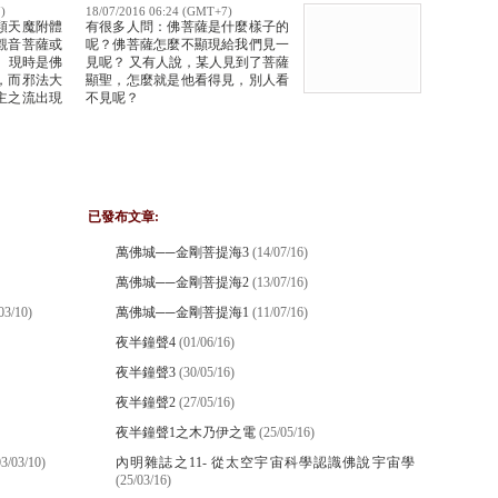
)
18/07/2016 06:24 (GMT+7)
類天魔附體
有很多人問：佛菩薩是什麼樣子的
觀音菩薩或
呢？佛菩薩怎麼不顯現給我們見一
 現時是佛
見呢？ 又有人說，某人見到了菩薩
，而邪法大
顯聖，怎麼就是他看得見，別人看
主之流出現
不見呢？
已發布文章:
萬佛城──金剛菩提海3
(14/07/16)
萬佛城──金剛菩提海2
(13/07/16)
03/10)
萬佛城──金剛菩提海1
(11/07/16)
夜半鐘聲4
(01/06/16)
夜半鐘聲3
(30/05/16)
夜半鐘聲2
(27/05/16)
夜半鐘聲1之木乃伊之電
(25/05/16)
03/03/10)
內明雜誌之11- 從太空宇宙科學認識佛說宇宙學
(25/03/16)