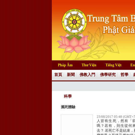
Pháp Âm
Thư Viện
Tiếng Việt
En
首頁
新聞
佛教入門
佛學研究
哲學
科學
瀕死體驗
23/08/2017 05:48 (GMT+7
人皆有生死，然有「
嗎？若有，則生從何
去？ 若死亡不是結束，