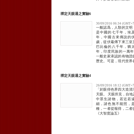
禪定天眼通之實驗6
30/09/2016 06:34 (GMT+7
一般認爲，人類的文明
是中國的七千年，埃
年，中國古來傳說的
歲，從伏羲傳下來三皇
巴比倫的八千年，猶
年，印度民族的一萬年...
一般史家承認的有物證
歷史。可是，現代世界
發現年代久遠到數萬
物。
禪定天眼通之實驗4
26/09/2016 18:12 (GMT+7
「於眼得色界四大造清
天眼。 天眼所見，自地
中眾生諸物，若近若
細，諸色無不能照，
種，一者從報得，二者
《大智度論五》