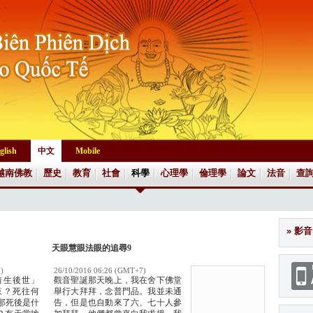
glish
中文
Mobile
越南佛教
歷史
教育
社會
科學
心理學
倫理學
論文
法音
查
» 影音
天眼慧眼法眼的追尋9
)
26/10/2016 06:26 (GMT+7)
前生後世」
觀音聖誕那天晚上，我在舍下佛堂
來？死往何
舉行大拜拜，念普門品。我並未通
那死後是什
告，但是也自動來了六、七十人參