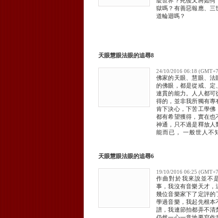
麼世界？死後又將如何
獄嗎？有善惡報應、三
道輪迴嗎？
天眼慧眼法眼的追尋8
24/10/2016 06:18 (GMT+7
佛家的天眼、慧眼、法
的佛眼，都是從戒、定
連貫的能力。人人都可
得的，並非我所獨有專
肯下決心，下苦工學佛
都有希望獲得，實在也
神通，只不過是釋放人
能而已， 一般世人不
說，以爲是很神奇。不
人不同，所得的能力也
佛陀與諸佛諸菩薩，他
天眼慧眼法眼的追尋6
歷無限阿僧衹劫，累積
五眼都能力極大，尤以
19/10/2016 06:25 (GMT+7
作曲對於我來說並不
究多度宇宙的奧秘，得
事，我沒有音樂天才，
宿命前因後果。
幾位音樂家下了定評的
學過音樂，我起先根本
譜，我連節拍都弄不清
仍然一心一意地要寫作