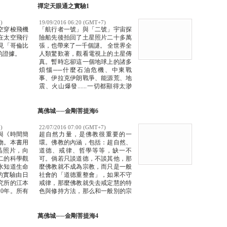
禪定天眼通之實驗1
)
19/09/2016 06:20 (GMT+7)
空穿梭飛機
「航行者一號」與「二號」宇宙探
在太空飛行
險船先後拍回了土星照片二十多萬
見「哥倫比
張，也帶來了一千個謎。 全世界全
的證據。
人類驚歎著，觀看電視上的土星傳
真。暫時忘卻這一個地球上的諸多
煩惱──什麼石油危機、中東戰
事、伊拉克伊朗戰爭、能源荒、地
震、火山爆發......一切都顯得太渺
小了。
萬佛城──金剛菩提海6
)
22/07/2016 07:00 (GMT+7)
與《時間簡
超自然力量，是佛教很重要的一
物。本書用
環。佛教的內涵，包括：超自然、
晶照片，向
道德、戒律、哲學等等，缺一不
二的科學觀
可。倘若只談道德，不談其他，那
水知道生命
麼佛教就不成為宗教，而只是一般
的實驗由日
社會的「道德重整會」，如果不守
究所的江本
戒律，那麼佛教就失去戒定慧的特
0年。所有
色與修持方法，那么和一般別的宗
晶照片都是
教有何分別？
高速攝影的
萬佛城──金剛菩提海4