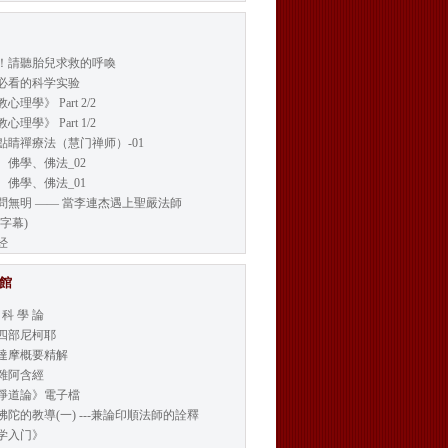
！請聽胎兒求救的呼喚
必看的科学实验
心理學》 Part 2/2
心理學》 Part 1/2
點睛禪療法（慧门禅师）-01
、佛學、佛法_02
、佛學、佛法_01
問無明 —— 當李連杰遇上聖嚴法師
字幕)
经
書館
 科 學 論
四部尼柯耶
達摩概要精解
雜阿含經
淨道論》電子檔
佛陀的教導(一) ---兼論印順法師的詮釋
学入门》