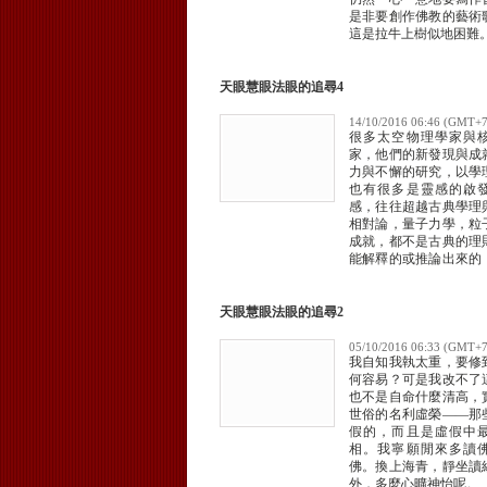
是非要創作佛教的藝術
這是拉牛上樹似地困難
天眼慧眼法眼的追尋4
14/10/2016 06:46 (GMT+7
很多太空物理學家與
家，他們的新發現與成
力與不懈的研究，以學
也有很多是靈感的啟
感，往往超越古典學理
相對論，量子力學，粒
成就，都不是古典的理
能解釋的或推論出來的
是從超常感覺的靈感出
論而得
天眼慧眼法眼的追尋2
05/10/2016 06:33 (GMT+7
我自知我執太重，要修
何容易？可是我改不了
也不是自命什麼清高，
世俗的名利虛榮——那
假的，而且是虛假中
相。我寧願閒來多讀
佛。換上海青，靜坐讀
外，多麼心曠神怡呢。