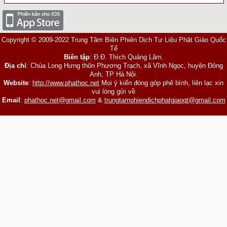
Copyright © 2009-2022 Trung Tâm Biên Phiên Dịch Tư Liệu Phật Giáo Quốc
Tế
Biên tập
: Đ.Đ. Thích Quảng Lâm.
Địa chỉ
: Chùa Long Hưng thôn Phương Trạch, xã Vĩnh Ngọc, huyện Đông
Anh, TP Hà Nội.
Website
:
http://www.phathoc.net
Mọi ý kiến đóng góp phê bình, liên lạc xin
vui lòng gửi về
Email
:
phathoc.net@gmail.com
&
trungtamphiendichphatgiaoqt@gmail.com