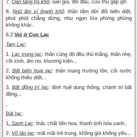
7.
Oán tắng tội khổ
: oan gia, đối đầu, cừu thù gặp gỡ.
8.
Ngũ ấm xí thạnh khổ
: thân tâm dời đổi biến diệt,
phút phút chẳng dừng, như ngọn lửa phừng phừng
không khác.
6.2
Vui ở Cực Lạc
Tam Lạc
:
1.
Lạc trung lạc
: thân cùng độ đều thù thắng, thân nhẹ,
cõi xinh, ấm no, khương kiện...
2.
Bất biến hoại lạc
: thân mạng trường tồn, cõi nước
không thiêu diệt...
3.
Bất động trí lạc
: định huệ dung thông, chánh tri bất
động...
Bát lạc
:
1
. Sanh Lạc
: thác chất liên hoa, thanh tịnh hóa sanh..
2.
Vô lão lạc
: mãi mãi trẻ trung, không già không yếu...