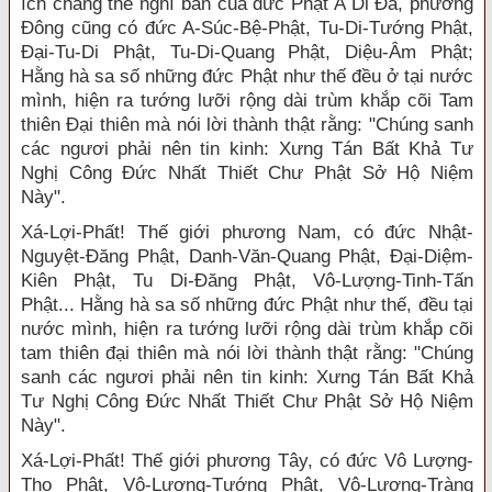
ích chẳng thể nghĩ bàn của đức Phật A Di Đà, phương
Đông cũng có đức A-Súc-Bệ-Phật, Tu-Di-Tướng Phật,
Đại-Tu-Di Phật, Tu-Di-Quang Phật, Diệu-Âm Phật;
Hằng hà sa số những đức Phật như thế đều ở tại nước
mình, hiện ra tướng lưỡi rộng dài trùm khắp cõi Tam
thiên Đại thiên mà nói lời thành thật rằng: "Chúng sanh
các ngươi phải nên tin kinh: Xưng Tán Bất Khả Tư
Nghị Công Đức Nhất Thiết Chư Phật Sở Hộ Niệm
Này".
Xá-Lợi-Phất! Thế giới phương Nam, có đức Nhật-
Nguyệt-Đăng Phật, Danh-Văn-Quang Phật, Đại-Diệm-
Kiên Phật, Tu Di-Đăng Phật, Vô-Lượng-Tinh-Tấn
Phật... Hằng hà sa số những đức Phật như thế, đều tại
nước mình, hiện ra tướng lưỡi rộng dài trùm khắp cõi
tam thiên đại thiên mà nói lời thành thật rằng: "Chúng
sanh các ngươi phải nên tin kinh: Xưng Tán Bất Khả
Tư Nghị Công Đức Nhất Thiết Chư Phật Sở Hộ Niệm
Này".
Xá-Lợi-Phất! Thế giới phương Tây, có đức Vô Lượng-
Thọ Phật, Vô-Lượng-Tướng Phật, Vô-Lượng-Tràng