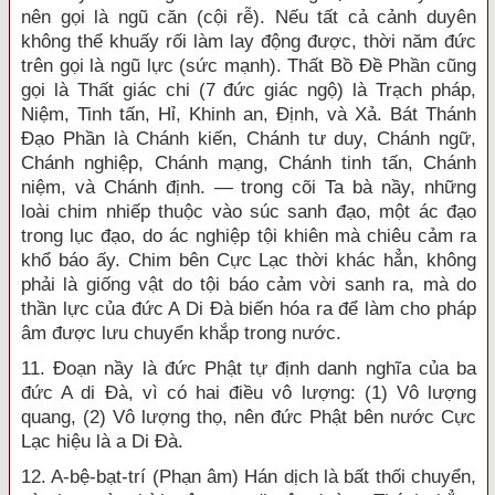
nên gọi là ngũ căn (cội rễ). Nếu tất cả cảnh duyên
không thể khuấy rối làm lay động được, thời năm đức
trên gọi là ngũ lực (sức mạnh). Thất Bồ Đề Phần cũng
gọi là Thất giác chi (7 đức giác ngộ) là Trạch pháp,
Niệm, Tinh tấn, Hỉ, Khinh an, Định, và Xả. Bát Thánh
Đạo Phần là Chánh kiến, Chánh tư duy, Chánh ngữ,
Chánh nghiệp, Chánh mạng, Chánh tinh tấn, Chánh
niệm, và Chánh định. — trong cõi Ta bà nầy, những
loài chim nhiếp thuộc vào súc sanh đạo, một ác đạo
trong lục đạo, do ác nghiệp tội khiên mà chiêu cảm ra
khổ báo ấy. Chim bên Cực Lạc thời khác hẳn, không
phải là giống vật do tội báo cảm vời sanh ra, mà do
thần lực của đức A Di Đà biến hóa ra để làm cho pháp
âm được lưu chuyển khắp trong nước.
11. Đoạn nầy là đức Phật tự định danh nghĩa của ba
đức A di Đà, vì có hai điều vô lượng: (1) Vô lượng
quang, (2) Vô lượng thọ, nên đức Phật bên nước Cực
Lạc hiệu là a Di Đà.
12. A-bệ-bạt-trí (Phạn âm) Hán dịch là bất thối chuyển,