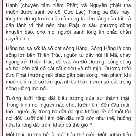
Hạnh (chuyên tâm niệm Phật) và Nguyện (thiết tha
muốn được sanh về cõi Cưc Lạc) Trong ba điều nầy,
lòng tin đứng trước cả mà cũng là nền tảng của tất cả
căn lành vì thế nên chư Phật ở sáu phương đồng
khuyên bảo, cho mọi người sanh lòng tin chắc chắn
quyết định.
Hằng hà sa số: là số cát sông Hằng. Sông Hằng là con
sống lớn bên Thiên Trúc, nguồn từ dãy núi Hi Mã, chảy
ngang xứ Thiên Trúc, đổ vào Ấn Độ Dương. Lòng sông
và hai bên bãi có cát rất nhiều và rất mịn. Đương thời
đức Phật thường nói pháp gần bên sông, nên phàm khi
muốn chỉ một số lớn quá nhiều thời mượn số cát trong
sông Hằng mà nói.
Tướng lưỡi rộng dài biểu tượng của sự thành thật.
Trong kinh nói người nào chót lưỡi liếm đến đầu mũi,
thời người ấy trong ba đời đã qua không hề có một lời
nói dối. Lưỡi dài liếm đến đầu mũi còn như thế, huống
nữa là rộng dài trùm khắp cả thế giới?
Một thái dương hệ là một tiểu thế giới. Một nghìn tiểu