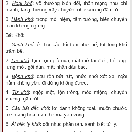
2.
Hoại khổ
: vô thường biến đổi, thân mạng như chỉ
mành, tang thương xây chuyển, như sương đầu cỏ.
3.
Hành khổ
: trong mỗi niệm, tâm tưởng, biến chuyển
luôn không ngừng.
Bát Khổ:
1.
Sanh khổ
: ở thai bào tối tăm nhơ uế, lọt lòng khổ
trăm bề.
2.
Lão khổ
: lụm cụm già nua, mắt mờ tai điếc, trí lãng,
lưng mỏi, gối dùn, mặt nhăn đầu bạc.
3.
Bệnh khổ
: đau rên bứt rứt, nhức nhối xót xa, ngồi
nằm không yên, đi đứng không được.
4.
Tử khổ
: ngộp mệt, lộn tròng, méo miệng, chuyển
xương, gân rút.
5.
Cầu bất đắc khổ
: lợi danh không toại, muốn phước
trở mang họa, cầu thọ mà yểu vong.
6.
Ái biệt ly khổ
: cốt nhục phân tán, sanh biệt tử ly.