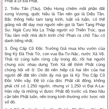
Phật a Di Đà Phật.
2. Triều Tấn (Tàu), Diệu Hưng chiếm một phần đất
xưng Vương, quốc hiệu là Tần nên gọi là Diệu Tần.
Bậc thông hiểu tam tạng kinh, luật và luận, có thể
giảng nói để dạy mọi người nên gọi là Tam Tạng Pháp
Sư. Ngài Cưu Ma La Thập người xứ Thiên Trúc, qua
Tàu làm một nhà dịch kinh chữ Phạn ra chữ Tàu có
danh tiếng nhất.
3. Ông Cấp Cô Độc Trưởng Giả mua khu vườn của
ông Kỳ Đà Thái Tử, con vua Ba-Tư-Nặc, nước Xá Vệ.
Thái tử cúng luôn rừng cây trong đó, rồi hai người
chung sức nhau dựng Tịnh Xá dể thỉnh Phật cùng
chúng hội về ở. Do đó nên hiệp cả hai tên của hai
người để đặt tên chốn ấy mà gọi là Kỳ Thọ Cấp Cô
Độc Viên vậy. Đệ tử của đức Phật rất đông, không
phải chỉ có 1.250 người, nhưng vì 1.250 vị Đại A-La-
Hán nầy là những vị được Phật độ trước và theo hầu
cận bên Phật luôn, nên trong kinh thường ước lược nói
số đó.