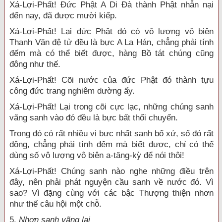
Xá-Lợi-Phất! Đức Phật A Di Đà thành Phật nhẫn nại
đến nay, đã được mười kiếp.
Xá-Lợi-Phất! Lại đức Phật đó có vô lượng vô biên
Thanh Văn đệ tử đều là bực A La Hán, chẳng phải tính
đếm mà có thể biết được, hàng Bồ tát chúng cũng
đông như thế.
Xá-Lợi-Phất! Cõi nước của đức Phật đó thành tựu
công đức trang nghiêm dường ấy.
Xá-Lợi-Phất! Lại trong cõi cực lạc, những chúng sanh
vãng sanh vào đó đều là bực bất thối chuyển.
Trong đó có rất nhiều vị bực nhất sanh bổ xứ, số đó rất
đông, chẳng phải tính đếm mà biết được, chỉ có thể
dùng số vô lượng vô biên a-tăng-kỳ để nói thôi!
Xá-Lợi-Phất! Chúng sanh nào nghe những điều trên
đây, nên phải phát nguyện cầu sanh về nước đó. Vì
sao? Vì đặng cùng với các bậc Thượng thiện nhơn
như thế câu hội một chỗ.
5.
Nhơn sanh vãng lai