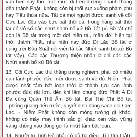
vào bực này thời một mực đi trên đường Thánh thẳng
đến thành Phật, không còn bị thối sụt xuống phàm phu
hay Tiểu thừa nữa. Tất cả mọi người được sanh về cõi
Cưc Lạc đều vào bực bất thối cả, trong hàng bất thối
lại có vô số bậc nhứt sanh bổ xứ Bồ Tát (vì Bồ tát chỉ
còn là Bồ tát trong một đời hiện tại, mãn đời hiện tại
thời thành Phật, như hiện nay đức Di Lặc Bồ tát ở
cung trời Đâu Suất nội viện là bậc Nhứt sanh bổ xứ Bồ
tát vậy). Các bậc Thượng thiện nhân là chỉ các bậc
Nhứt sanh bổ xứ Bồ tát.
13. Cõi Cực Lạc thù thắng trang nghiêm, phải có nhiều
căn lành phước đức mới được sanh về đó. Niệm Phật
được nhất tâm bất loạn thời là thành tựu căn lành
phước đức rất lớn, đến khi lâm chung đức Phật A Di
Đà cùng Quán Thế Âm Bồ tát, Đại Thế Chí Bồ tát
..phóng quang đến rước, quyết định đặng sanh cõi Cưc
Lạc. - Niệm Phật không còn móng tưởng gì khác,
không có mảy may thinh sắc gì khác xen vào, vững
vàng không xao động gọi là nhứt tâm bất loạn.
14. Người tu Tịnh Độ phải có đủ ba điều: Tín (tin thật),