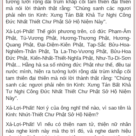
tướng lưỡi rộng dài trùm khắp cõi tam thiên đại thiên
mà nói lời thành thật rằng: "Chúng sanh các ngươi
phải nên tin Kinh: Xưng Tán Bất Khả Tư Nghị Công
Đức Nhất Thiết Chư Phật Sở Hộ Niệm Này".
Xá-Lợi-Phất! Thế giới phương trên, có đức Phạm-Âm
Phật, Tú-Vương Phật, Hương-Thượng Phật, Hương-
Quang Phật, Đại-Diệm-Kiên Phật, Tạp-Sắc Bửu-Hoa-
Nghiêm-Thân Phật, Ta La-Thọ-Vương Phật, Bửu-Hoa
Đức Phật, Kiến-Nhất-Thiết-Nghĩa Phật, Như-Tu-Di-Sơn
Phật... Hằng hà sa số những đức Phật như thế, đều tại
nước mình, hiện ra tướng lưỡi rộng dài trùm khắp cõi
tam thiên đại thiên mà nói lời thành thật rằng: "Chúng
sanh các ngươi phải nên tin Kinh: Xưng Tán Bất Khả
Tư Nghị Công Đức Nhất Thiết Chư Phật Sở Hộ Niệm
Này".
Xá-Lợi-Phất! Nơi ý của ông nghĩ thế nào, vì sao tên là
Kinh: Nhứt-Thiết Chư Phật Sở Hộ Niệm?
Xá-Lợi-Phất! Vì nếu có thiện nam tử, thiện nữ nhân
nào nghe kinh này mà thọ trì đó, và nghe danh hiệu