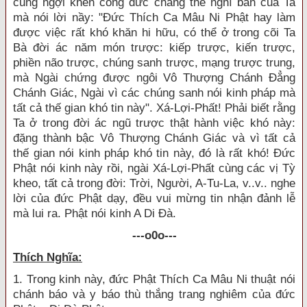
cũng ngợi khen công đức chẳng thể nghĩ bàn của Ta
mà nói lời nầy: "Đức Thích Ca Mâu Ni Phật hay làm
được việc rất khó khăn hi hữu, có thể ở trong cõi Ta
Bà đời ác năm món trược: kiếp trược, kiến trược,
phiền não trược, chúng sanh trược, mạng trược trung,
mà Ngài chứng được ngôi Vô Thượng Chánh Đẳng
Chánh Giác, Ngài vì các chúng sanh nói kinh pháp mà
tất cả thế gian khó tin này". Xá-Lợi-Phất! Phải biết rằng
Ta ở trong đời ác ngũ trược thật hành việc khó này:
đặng thành bậc Vô Thượng Chánh Giác và vì tất cả
thế gian nói kinh pháp khó tin này, đó là rất khó! Đức
Phật nói kinh này rồi, ngài Xá-Lợi-Phất cùng các vị Tỳ
kheo, tất cả trong đời: Trời, Người, A-Tu-La, v..v.. nghe
lời của đức Phật dạy, đều vui mừng tin nhận đảnh lễ
mà lui ra. Phật nói kinh A Di Đà.
---o0o---
Thích Nghĩa:
1. Trong kinh này, đức Phật Thích Ca Mâu Ni thuật nói
chánh báo và y báo thù thắng trang nghiêm của đức