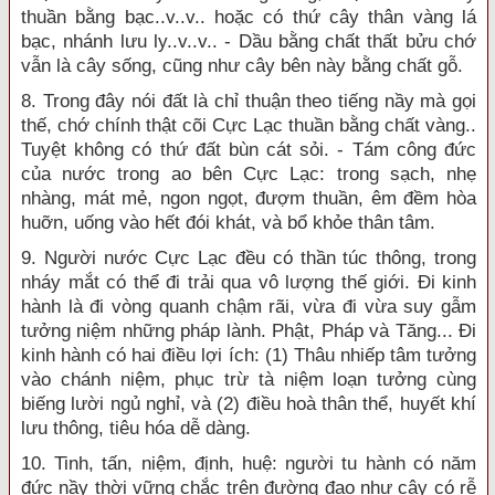
thuần bằng bạc..v..v.. hoặc có thứ cây thân vàng lá
bạc, nhánh lưu ly..v..v.. - Dầu bằng chất thất bửu chớ
vẫn là cây sống, cũng như cây bên này bằng chất gỗ.
8. Trong đây nói đất là chỉ thuận theo tiếng nầy mà gọi
thế, chớ chính thật cõi Cực Lạc thuần bằng chất vàng..
Tuyệt không có thứ đất bùn cát sỏi. - Tám công đức
của nước trong ao bên Cực Lạc: trong sạch, nhẹ
nhàng, mát mẻ, ngon ngọt, đượm thuần, êm đềm hòa
huỡn, uống vào hết đói khát, và bổ khỏe thân tâm.
9. Người nước Cực Lạc đều có thần túc thông, trong
nháy mắt có thể đi trải qua vô lượng thế giới. Đi kinh
hành là đi vòng quanh chậm rãi, vừa đi vừa suy gẫm
tưởng niệm những pháp lành. Phật, Pháp và Tăng... Đi
kinh hành có hai điều lợi ích: (1) Thâu nhiếp tâm tưởng
vào chánh niệm, phục trừ tà niệm loạn tưởng cùng
biếng lười ngủ nghỉ, và (2) điều hoà thân thể, huyết khí
lưu thông, tiêu hóa dễ dàng.
10. Tinh, tấn, niệm, định, huệ: người tu hành có năm
đức nầy thời vững chắc trên đường đạo như cây có rễ