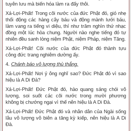
tuyên lưu mà biến hóa làm ra đấy thôi.
Xá-Lợi-Phất! Trong cõi nước của đức Phật đó, gió nhẹ
thổi động các hàng cây báu và động mành lưới báu,
làm vang ra tiếng vi diệu, thí như trăm nghìn thứ nhạc
đồng một lúc hòa chung. Người nào nghe tiếng đó tự
nhiên đều sanh lòng niệm Phật, niệm Pháp, niệm Tăng.
Xá-Lợi-Phất! Cõi nước của đức Phật đó thành tựu
công đức trang nghiêm dường ấy.
4.
Chánh báo vô lượng thù thắng.
Xá-Lợi-Phất! Nơi ý ông nghĩ sao? Đức Phật đó vì sao
hiệu là A Di Đà?
Xá-Lợi-Phất! Đức Phật đó, hào quang sáng chói vô
lượng, soi suốt các cõi nước trong mười phương
không bị chướng ngại vì thế nên hiệu là A Di Đà.
Xá-Lợi-Phất! Đức Phật đó và nhân dân của Ngài sống
lâu vô lượng vô biên a tăng kỳ kiếp, nên hiệu là A Di
Đà.