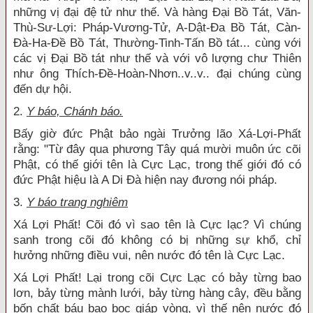
những vị đại đệ tử như thế. Và hàng Đại Bồ Tát, Văn-
Thù-Sư-Lợi: Pháp-Vương-Tử, A-Dật-Đa Bồ Tát, Càn-
Đà-Ha-Đề Bồ Tát, Thường-Tinh-Tấn Bồ tát... cùng với
các vị Đại Bồ tát như thế và với vô lượng chư Thiên
như ông Thích-Đề-Hoàn-Nhơn..v..v.. đại chúng cùng
đến dự hội.
2.
Y báo, Chánh báo.
Bấy giờ đức Phật bảo ngài Trưởng lão Xá-Lợi-Phất
rằng: "Từ đây qua phương Tây quá mười muôn ức cõi
Phật, có thế giới tên là Cực Lạc, trong thế giới đó có
đức Phật hiệu là A Di Đà hiện nay đương nói pháp.
3.
Y báo trang nghiêm
Xá Lợi Phất! Cõi đó vì sao tên là Cực lạc? Vì chúng
sanh trong cõi đó không có bị những sự khổ, chỉ
hưởng những điều vui, nên nước đó tên là Cực Lạc.
Xá Lợi Phất! Lại trong cõi Cực Lạc có bảy từng bao
lơn, bảy từng mành lưới, bảy từng hàng cây, đều bằng
bốn chất báu bao bọc giáp vòng, vì thế nên nước đó