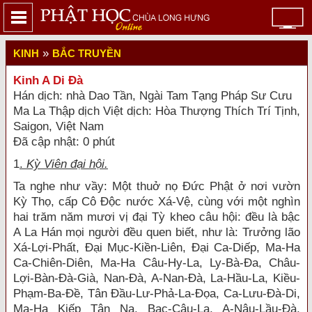
»
KINH
BẮC TRUYỀN
Kinh A Di Đà
Hán dịch: nhà Dao Tần, Ngài Tam Tạng Pháp Sư Cưu
Ma La Thập dịch Việt dịch: Hòa Thượng Thích Trí Tịnh,
Saigon, Việt Nam
Đã cập nhật: 0 phút
1
.
Kỳ Viên đại hội.
Ta nghe như vầy: Một thuở nọ Đức Phật ở nơi vườn
Kỳ Thọ, cấp Cô Độc nước Xá-Vệ, cùng với một nghìn
hai trăm năm mươi vị đại Tỳ kheo câu hội: đều là bậc
A La Hán mọi người đều quen biết, như là: Trưởng lão
Xá-Lợi-Phất, Đại Mục-Kiền-Liên, Đại Ca-Diếp, Ma-Ha
Ca-Chiên-Diên, Ma-Ha Câu-Hy-La, Ly-Bà-Đa, Châu-
Lợi-Bàn-Đà-Già, Nan-Đà, A-Nan-Đà, La-Hầu-La, Kiều-
Phạm-Ba-Đề, Tân Đầu-Lư-Phả-La-Đọa, Ca-Lưu-Đà-Di,
Ma-Ha Kiếp Tân Na, Bạc-Câu-La, A-Nâu-Lầu-Đà,