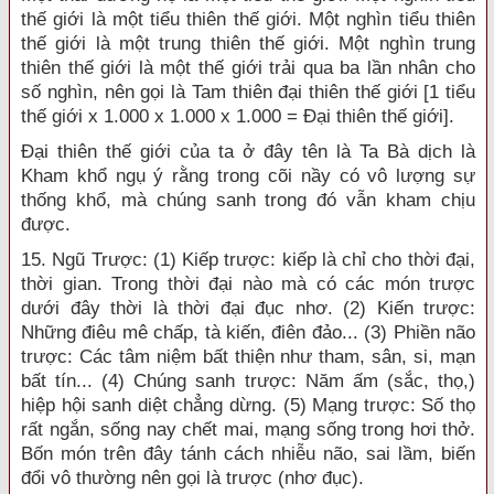
thế giới là một tiểu thiên thế giới. Một nghìn tiểu thiên
thế giới là một trung thiên thế giới. Một nghìn trung
thiên thế giới là một thế giới trải qua ba lần nhân cho
số nghìn, nên gọi là Tam thiên đại thiên thế giới [1 tiểu
thế giới x 1.000 x 1.000 x 1.000 = Đại thiên thế giới].
Đại thiên thế giới của ta ở đây tên là Ta Bà dịch là
Kham khổ ngụ ý rằng trong cõi nầy có vô lượng sự
thống khổ, mà chúng sanh trong đó vẫn kham chịu
được.
15. Ngũ Trược: (1) Kiếp trược: kiếp là chỉ cho thời đại,
thời gian. Trong thời đại nào mà có các món trược
dưới đây thời là thời đại đục nhơ. (2) Kiến trược:
Những điêu mê chấp, tà kiến, điên đảo... (3) Phiền não
trược: Các tâm niệm bất thiện như tham, sân, si, mạn
bất tín... (4) Chúng sanh trược: Năm ấm (sắc, thọ,)
hiệp hội sanh diệt chẳng dừng. (5) Mạng trược: Số thọ
rất ngắn, sống nay chết mai, mạng sống trong hơi thở.
Bốn món trên đây tánh cách nhiễu não, sai lầm, biến
đổi vô thường nên gọi là trược (nhơ đục).