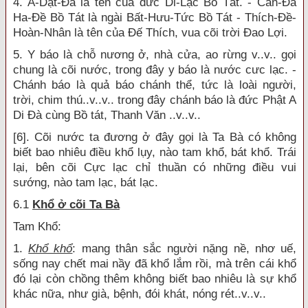
4. A-Dật-Đa là tên của đức Di-Lặc Bồ Tát. - Càn-Đà
Ha-Đề Bồ Tát là ngài Bất-Hưu-Tức Bồ Tát - Thích-Đề-
Hoàn-Nhân là tên của Đế Thích, vua cõi trời Đao Lợi.
5. Y báo là chỗ nương ở, nhà cửa, ao rừng v..v.. gọi
chung là cõi nước, trong đây y báo là nước cưc lạc. -
Chánh báo là quả báo chánh thể, tức là loài người,
trời, chim thú..v..v.. trong đây chánh báo là đức Phật A
Di Đà cùng Bồ tát, Thanh Văn ..v..v..
[6]. Cõi nước ta đương ở đây gọi là Ta Bà có không
biết bao nhiêu điều khổ lụy, nào tam khổ, bát khổ. Trái
lại, bên cõi Cực lạc chỉ thuần có những điều vui
sướng, nào tam lạc, bát lạc.
6.1
Khổ ở cõi Ta Bà
Tam Khổ:
1.
Khổ khổ
: mang thân sắc người nặng nề, nhơ uế,
sống nay chết mai nầy đã khổ lắm rồi, mà trên cái khổ
đó lại còn chồng thêm không biết bao nhiêu là sự khổ
khác nữa, như già, bệnh, đói khát, nóng rét..v..v..