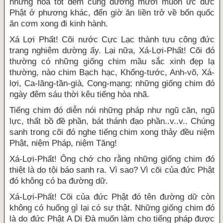
những hoa tốt đem cúng dường mười muôn ức đức
Phật ở phương khác, đến giờ ăn liền trở về bổn quốc
ăn cơm xong đi kinh hành.
Xá Lợi Phất! Cõi nước Cực Lạc thành tựu công đức
trang nghiêm dường ấy. Lại nữa, Xá-Lợi-Phất! Cõi đó
thường có những giống chim mầu sắc xinh đẹp lạ
thường, nào chim Bạch hạc, Khổng-tước, Anh-võ, Xá-
lợi, Ca-lăng-tần-già, Cọng-mạng; những giống chim đó
ngày đêm sáu thời kêu tiếng hòa nhã.
Tiếng chim đó diễn nói những pháp như ngũ căn, ngũ
lực, thất bồ đề phần, bát thánh đạo phần..v..v.. Chúng
sanh trong cõi đó nghe tiếng chim xong thảy đều niệm
Phật, niệm Pháp, niệm Tăng!
Xá-Lợi-Phất! Ông chớ cho rằng những giống chim đó
thiệt là do tội báo sanh ra. Vì sao? Vì cõi của đức Phật
đó không có ba đường dữ.
Xá-Lợi-Phất! Cõi của đức Phật đó tên đường dữ còn
không có huống gì lại có sự thật. Những giống chim đó
là do đức Phật A Di Đà muốn làm cho tiếng pháp được