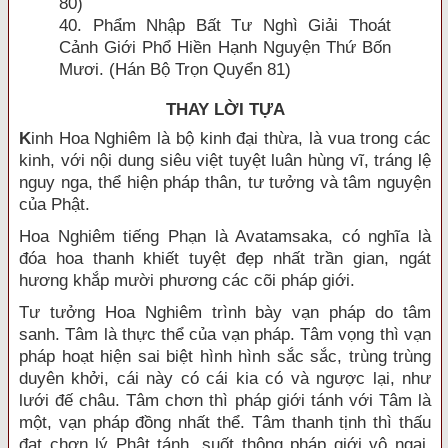
80)
40. Phẩm Nhập Bất Tư Nghì Giải Thoát
Cảnh Giới Phổ Hiền Hạnh Nguyện Thứ Bốn
Mươi. (Hán Bộ Trọn Quyển 81)
THAY LỜI TỰA
K
inh Hoa Nghiêm là bộ kinh đại thừa, là vua trong các
kinh, với nội dung siêu việt tuyệt luân hùng vĩ, tráng lệ
nguy nga, thể hiện pháp thân, tư tưởng và tâm nguyện
của Phật.
Hoa Nghiêm tiếng Phạn là Avatamsaka, có nghĩa là
đóa hoa thanh khiết tuyệt đẹp nhất trần gian, ngát
hương khắp mười phương các cõi pháp giới.
Tư tưởng Hoa Nghiêm trình bày vạn pháp do tâm
sanh. Tâm là thực thể của vạn pháp. Tâm vọng thì vạn
pháp hoạt hiện sai biệt hình hình sắc sắc, trùng trùng
duyên khởi, cái này có cái kia có và ngược lại, như
lưới đế châu. Tâm chơn thì pháp giới tánh với Tâm là
một, vạn pháp đồng nhất thể. Tâm thanh tịnh thì thấu
đạt chơn lý Phật tánh, suốt thông pháp giới vô ngại,