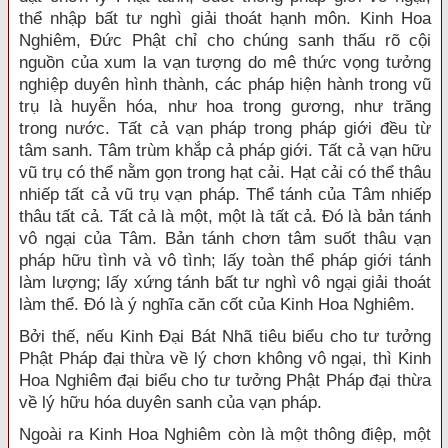
thể nhập bất tư nghì giải thoát hạnh môn. Kinh Hoa
Nghiêm, Ðức Phật chỉ cho chúng sanh thấu rõ cội
nguồn của xum la vạn tượng do mê thức vọng tưởng
nghiệp duyên hình thành, các pháp hiện hành trong vũ
trụ là huyễn hóa, như hoa trong gương, như trăng
trong nước. Tất cả vạn pháp trong pháp giới đều từ
tâm sanh. Tâm trùm khắp cả pháp giới. Tất cả vạn hữu
vũ trụ có thể nằm gọn trong hạt cải. Hạt cải có thể thâu
nhiếp tất cả vũ trụ vạn pháp. Thể tánh của Tâm nhiếp
thâu tất cả. Tất cả là một, một là tất cả. Ðó là bản tánh
vô ngại của Tâm. Bản tánh chơn tâm suốt thâu vạn
pháp hữu tình và vô tình; lấy toàn thể pháp giới tánh
làm lượng; lấy xứng tánh bất tư nghì vô ngại giải thoát
làm thể. Ðó là ý nghĩa căn cốt của Kinh Hoa Nghiêm.
Bởi thế, nếu Kinh Ðại Bát Nhã tiêu biểu cho tư tưởng
Phật Pháp đại thừa về lý chơn không vô ngại, thì Kinh
Hoa Nghiêm đại biểu cho tư tưởng Phật Pháp đại thừa
về lý hữu hóa duyên sanh của vạn pháp.
Ngoài ra Kinh Hoa Nghiêm còn là một thông điệp, một