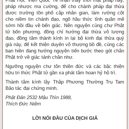
Phật Học Viện Quốc Tế nhận thấy thời mạt pháp này,
pháp nhược ma cường, để cho chánh pháp đại thừa
được trường tồn phổ cập nhân gian, làm rường cột
cho niềm tin chánh đạo, ngõ hầu thức tỉnh quần mê
sớm hồi đầu về bến giác. Nên nguyện cùng chư Phật
tử bốn phương, đồng chí hướng đại thừa vô lượng
đạo, đồng tâm thành kính in lại bộ kinh đại thừa quý
giá này, để kết thiện duyên vô thượng bồ đề, cùng các
bạn hiền đang hướng nguyện tiến bước theo gót chân
Phật trở về giác tánh chân như.
Ngưỡng nguyện chư tôn thiền đức và các bậc thiện
hữu tri thức Phật tử gần xa phát tâm hoan hỷ hộ trì.
Thành tâm kính lậy Thập Phương Thường Trụ Tam
Bảo tác đại chứng minh.
Phật Ðản 2532 Mậu Thìn 1988,
Thích Ðức Niệm
LỜI NÓI ÐẦU CỦA DỊCH GIẢ