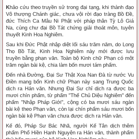
K
hảo cứu theo truyền sử trong đại tạng, khi thành đạo
Vô thượng Chánh giác, chưa vội rời đạo tràng Bồ Ðề,
đức Thích Ca Mâu Ni Phật với pháp thân Tỳ Lô Giá
Na, cùng chư đại Bồ Tát chứng giải thoát môn, tuyên
thuyết Kinh Hoa Nghiêm.
Sau khi Ðức Phật nhập diệt lối sáu trăm năm, do Long
Thọ Bồ Tát, Kinh Hoa Nghiêm này mới được lưu
truyền bằng phạn văn. Toàn bộ Kinh chữ Phạn có một
trăm ngàn bài kệ, chia làm bốn mươi tám phẩm.
Ðến nhà Ðường, Ðại Sư Thật Xoa Nan Ðà từ nước Vu
Ðiền mang bổn Kinh chữ Phạn này sang Trung Quốc
dịch ra Hán văn. Nhưng Ðại Sư chỉ dịch ra được ba
mươi chín phẩm, từ phẩm "Thế Chủ Diệu Nghiêm" đến
phẩm "Nhập Pháp Giới", cộng có ba mươi sáu ngàn
bài kệ theo Phạn văn, còn lại chín phẩm sáu mươi bốn
ngàn bài kệ Phạn văn chưa được dịch ra Hán văn.
Kế đó, Pháp Sư Bác Nhã, người Kế Tân dịch thêm
phẩm Phổ Hiền Hạnh Nguyện ra Hán văn, thành phẩm