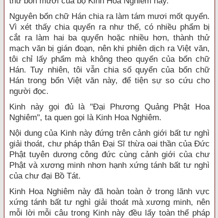
thứ bốn mươi của bộ Kinh Hoa Nghiêm này.
Nguyên bổn chữ Hán chia ra làm tám mươi mốt quyển.
Vì xét thấy chia quyển ra như thế, có nhiều phẩm bị
cắt ra làm hai ba quyển hoặc nhiều hơn, thành thử
mạch văn bị gián đoạn, nên khi phiên dịch ra Việt văn,
tôi chỉ lấy phẩm mà không theo quyển của bổn chữ
Hán. Tuy nhiên, tôi vẫn chia số quyển của bổn chữ
Hán trong bổn Việt văn này, để tiện sự so cứu cho
người đọc.
Kinh này gọi đủ là "Ðại Phương Quảng Phật Hoa
Nghiêm", ta quen gọi là Kinh Hoa Nghiêm.
Nội dung của Kinh này đứng trên cảnh giới bất tư nghì
giải thoát, chư pháp thân Ðại Sĩ thừa oai thần của Ðức
Phật tuyên dương công đức cùng cảnh giới của chư
Phật và xương minh nhơn hạnh xứng tánh bất tư nghì
của chư đại Bồ Tát.
Kinh Hoa Nghiêm này đã hoàn toàn ở trong lãnh vực
xứng tánh bất tư nghì giải thoát mà xương minh, nên
mỗi lời mỗi câu trong Kinh này đều lấy toàn thể pháp