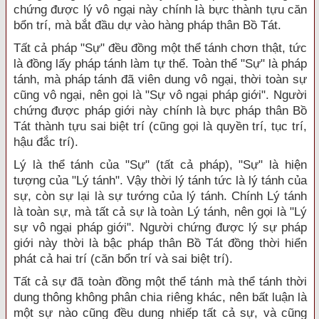
chứng được lý vô ngại này chính là bực thành tựu căn
bổn trí, mà bắt đầu dự vào hàng pháp thân Bồ Tát.
Tất cả pháp "Sự" đều đồng một thể tánh chơn thật, tức
là đồng lấy pháp tánh làm tự thể. Toàn thể "Sự" là pháp
tánh, mà pháp tánh đã viên dung vô ngại, thời toàn sự
cũng vô ngại, nên gọi là "Sự vô ngại pháp giới". Người
chứng được pháp giới này chính là bực pháp thân Bồ
Tát thành tựu sai biệt trí (cũng gọi là quyền trí, tục trí,
hậu đắc trí).
Lý là thể tánh của "Sự" (tất cả pháp), "Sự" là hiện
tượng của "Lý tánh". Vậy thời lý tánh tức là lý tánh của
sự, còn sự lại là sự tướng của lý tánh. Chính Lý tánh
là toàn sự, mà tất cả sự là toàn Lý tánh, nên gọi là "Lý
sự vô ngại pháp giới". Người chứng được lý sự pháp
giới này thời là bậc pháp thân Bồ Tát đồng thời hiển
phát cả hai trí (căn bổn trí và sai biệt trí).
Tất cả sự đã toàn đồng một thể tánh mà thể tánh thời
dung thông không phân chia riêng khác, nên bất luận là
một sự nào cũng đều dung nhiếp tất cả sự, và cũng