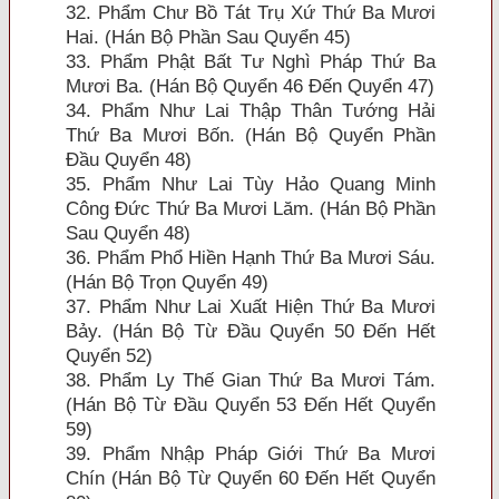
32. Phẩm Chư Bồ Tát Trụ Xứ Thứ Ba Mươi
Hai. (Hán Bộ Phần Sau Quyển 45)
33. Phẩm Phật Bất Tư Nghì Pháp Thứ Ba
Mươi Ba. (Hán Bộ Quyển 46 Ðến Quyển 47)
34. Phẩm Như Lai Thập Thân Tướng Hải
Thứ Ba Mươi Bốn. (Hán Bộ Quyển Phần
Ðầu Quyển 48)
35. Phẩm Như Lai Tùy Hảo Quang Minh
Công Ðức Thứ Ba Mươi Lăm. (Hán Bộ Phần
Sau Quyển 48)
36. Phẩm Phổ Hiền Hạnh Thứ Ba Mươi Sáu.
(Hán Bộ Trọn Quyển 49)
37. Phẩm Như Lai Xuất Hiện Thứ Ba Mươi
Bảy. (Hán Bộ Từ Ðầu Quyển 50 Ðến Hết
Quyển 52)
38. Phẩm Ly Thế Gian Thứ Ba Mươi Tám.
(Hán Bộ Từ Ðầu Quyển 53 Ðến Hết Quyển
59)
39. Phẩm Nhập Pháp Giới Thứ Ba Mươi
Chín (Hán Bộ Từ Quyển 60 Ðến Hết Quyển