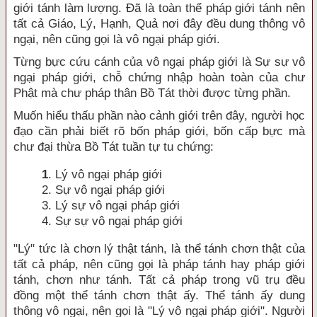
giới tánh làm lượng. Ðã là toàn thể pháp giới tánh nên
tất cả Giáo, Lý, Hạnh, Quả nơi đây đều dung thông vô
ngại, nên cũng gọi là vô ngại pháp giới.
Từng bực cứu cánh của vô ngại pháp giới là Sự sự vô
ngại pháp giới, chỗ chứng nhập hoàn toàn của chư
Phật mà chư pháp thân Bồ Tát thời được từng phần.
Muốn hiểu thấu phần nào cảnh giới trên đây, người học
đạo cần phải biết rõ bốn pháp giới, bốn cấp bực mà
chư đại thừa Bồ Tát tuần tự tu chứng:
1
. Lý vô ngại pháp giới
2. Sự vô ngại pháp giới
3. Lý sự vô ngại pháp giới
4. Sự sự vô ngại pháp giới
"Lý" tức là chơn lý thật tánh, là thể tánh chơn thật của
tất cả pháp, nên cũng gọi là pháp tánh hay pháp giới
tánh, chơn như tánh. Tất cả pháp trong vũ trụ đều
đồng một thể tánh chơn thật ấy. Thể tánh ấy dung
thông vô ngại, nên gọi là "Lý vô ngại pháp giới". Người