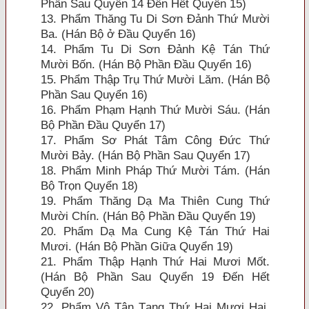
Phần Sau Quyển 14 Ðến Hết Quyển 15)
13. Phẩm Thăng Tu Di Sơn Ðảnh Thứ Mười
Ba. (Hán Bộ ở Ðầu Quyển 16)
14. Phẩm Tu Di Sơn Ðảnh Kệ Tán Thứ
Mười Bốn. (Hán Bộ Phần Ðầu Quyển 16)
15. Phẩm Thập Trụ Thứ Mười Lăm. (Hán Bộ
Phần Sau Quyển 16)
16. Phẩm Phạm Hạnh Thứ Mười Sáu. (Hán
Bộ Phần Ðầu Quyển 17)
17. Phẩm Sơ Phát Tâm Công Ðức Thứ
Mười Bảy. (Hán Bộ Phần Sau Quyển 17)
18. Phẩm Minh Pháp Thứ Mười Tám. (Hán
Bộ Trọn Quyển 18)
19. Phẩm Thăng Dạ Ma Thiên Cung Thứ
Mười Chín. (Hán Bộ Phần Ðầu Quyển 19)
20. Phẩm Dạ Ma Cung Kệ Tán Thứ Hai
Mươi. (Hán Bộ Phần Giữa Quyển 19)
21. Phẩm Thập Hạnh Thứ Hai Mươi Mốt.
(Hán Bộ Phần Sau Quyển 19 Ðến Hết
Quyển 20)
22. Phẩm Vô Tận Tạng Thứ Hai Mươi Hai.