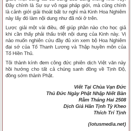
Ðây chính là Sự sự vô ngại pháp giới, mà cũng chính
là cảnh giới giải thoát bất tư nghì mà Kinh Hoa Nghiêm
này lấy đó làm nội dung như đã nói ở trên.
Lược giải một vài điều, để giúp phần nào cho học giả
khi cần thấy phải thấu triệt nội dung của Kinh này. Vị
nào muốn nghiên cứu đầy đủ xin xem bộ Hoa Nghiêm
đại sớ của Tổ Thanh Lương và Thập huyền môn của
Tổ Hiền Thủ.
Tôi thành kính đem công đức phiên dịch Việt văn này
hồi hướng cho tất cả chúng sanh đồng về Tịnh Ðộ,
đồng sớm thành Phật.
Viết Tại Chùa Vạn Ðức
Thủ Ðức Ngày Phật Nhập Niết Bàn
Rằm Tháng Hai 2508
Dịch Giả
Hân Tịnh Tỳ Kheo
Thích Trí Tịnh
(lotusmedia.net)