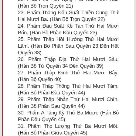
(Hán Bộ Trọn Quyển 21)
23. Phẩm Thăng Ðâu Suất Thiên Cung Thứ
Hai Mươi Ba. (Hán Bộ Trọn Quyển 22)
24. Phẩm Ðâu Suất Kệ Tán Thứ Hai Mươi
Bốn. (Hán Bộ Phần Ðầu Quyển 23)
25. Phẩm Thập Hồi Hướng Thứ Hai Mươi
Lăm. (Hán Bộ Phần Sau Quyển 23 Ðến Hết
Quyển 33)
26. Phẩm Thập Ðịa Thứ Hai Mươi Sáu.
(Hán Bộ Từ Quyển 34 Ðến Quyển 39)
27. Phẩm Thập Ðịnh Thứ Hai Mươi Bảy.
(Hán Bộ Quyển 40)
28. Phẩm Thập Thông Thứ Hai Mươi Tám.
(Hán Bộ Phần Ðầu Quyển 44)
29. Phẩm Thập Nhẫn Thứ Hai Mươi Chín.
(Hán Bộ Phần Sau Quyển 44)
30. Phẩm A Tăng Kỳ Thứ Ba Mươi. (Hán Bộ
Phần Ðầu Quyển 45)
31. Phẩm Thọ Lượng Thứ Ba Mươi Mốt.
(Hán Bộ Phần Giữa Quyển 45)