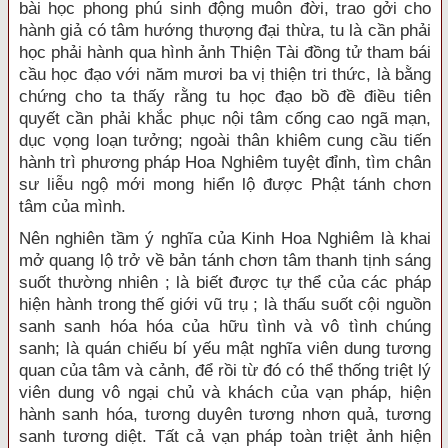
bài học phong phú sinh động muôn đời, trao gởi cho
hành giả có tâm hướng thượng đại thừa, tu là cần phải
học phải hành qua hình ảnh Thiện Tài đồng tử tham bái
cầu học đạo với năm mươi ba vị thiện tri thức, là bằng
chứng cho ta thấy rằng tu học đạo bồ đề điều tiên
quyết cần phải khắc phục nội tâm cống cao ngã mạn,
dục vọng loạn tưởng; ngoài thân khiêm cung cầu tiến
hành trì phương pháp Hoa Nghiêm tuyệt đỉnh, tìm chân
sư liễu ngộ mới mong hiển lộ được Phật tánh chơn
tâm của mình.
Nên nghiên tầm ý nghĩa của Kinh Hoa Nghiêm là khai
mở quang lộ trở về bản tánh chơn tâm thanh tịnh sáng
suốt thường nhiên ; là biết được tự thể của các pháp
hiện hành trong thế giới vũ trụ ; là thấu suốt cội nguồn
sanh sanh hóa hóa của hữu tình và vô tình chúng
sanh; là quán chiếu bí yếu mật nghĩa viên dung tương
quan của tâm và cảnh, để rồi từ đó có thể thống triệt lý
viên dung vô ngại chủ và khách của vạn pháp, hiện
hành sanh hóa, tương duyên tương nhơn quả, tương
sanh tương diệt. Tất cả vạn pháp toàn triệt ảnh hiện