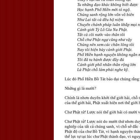
Tu những đạo khác không biết được
Học hạnh Phổ Hiền mới tỏ ngộ.
Chúng sanh rộng lớn vốn vô biên
Như Lai tất cả đều hộ niệm
Chuyển chánh pháp luân khắp mọi n
Cảnh giới Tỳ Lô Gía Na Phật.
Tất cả cõi nước vào thân tôi
Chỗ chư Phật ngự cũng như vậy
Chúng nên xem các chân lông tôi
Nay tôi hiện bày cảnh giới Phật.
Phổ Hiền hạnh nguyện không ngằn 
Tôi đã tu hành được đầy đủ
Cảnh giới phổ nhãn thân rộng lớn
Là Phật chỗ làm phải nghe kỹ.
Lúc đó Phổ Hiền Bồ Tát bảo đại chúng rằng: "
Những gì là mười?
Chính là nhơn duyên khởi thế giới hải, chỗ tr
của thế giới hải, Phật xuất hiện nơi thế giới 
Chư Phật tử! Lược nói thế giới hải có mười vi
Chư Phật tử! Lược nói do mười thứ nhơn duyê
nghiệp của tất cả chúng sanh, vì chỗ sở đắc
Phật độ của chư Bồ Tát, vì hạnh nguyện thành
thế lực tự tại lúc chư Phật thành đạo, vì ngu