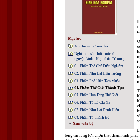
P
t
Mục lục
Q
Mục lục & Lời nói đầu
c
h
Nghi thức sám hối trước khi
n
nguyện kinh - Nghi thức Trì tụng
t
01. Phẩm Thế Chủ Diệu Nghiêm
c
t
02. Phẩm Như Lai Hiện Tướng
h
03. Phẩm Phổ Hiền Tam Muội
m
04. Phẩm Thế Giới Thành Tựu
T
05. Phẩm Hoa Tạng Thế Giới
k
k
06. Phẩm Tỳ Lô Giá Na
c
07. Phẩm Như Lai Danh Hiệu
b
v
08. Phẩm Tứ Thánh Đế
s
Xem toàn bộ
L
lòng tin rộng lớn chơn thật thanh tịnh pháp 