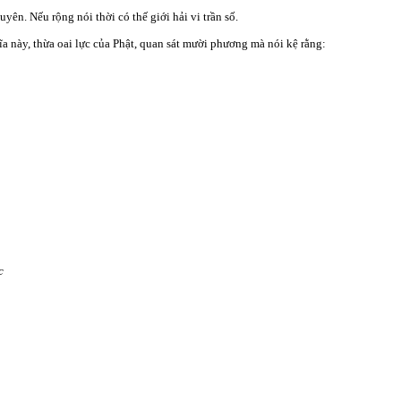
yên. Nếu rộng nói thời có thế giới hải vi trần số.
 này, thừa oai lực của Phật, quan sát mười phương mà nói kệ rằng:
c