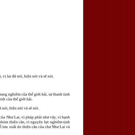
vị lai đã nói, hiện nói và sẽ nói.
trang nghiêm của thế giới hải, sự thanh tịnh
biệt của thế giới hải.
 nói, hiện nói và sẽ nói.
 của Như Lai, vì pháp phải như vậy, vì hạnh
a nhóm thiện căn, vì nguyện lực nghiêm tịnh
hỗ lưu xuất do thiện căn của chư Như Lai và