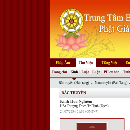
Pháp Âm
Thư Viện
Tiếng Việt
En
Trang chủ
Kinh
Luật
Luận
PH cơ bản
Tịnh
Bắc truyền (Hán tạng)
Nam truyền (Pali Tạng)
BẮC TRUYỀN
Kinh Hoa Nghiêm
Hòa Thượng Thích Trí Tịnh (Dịch)
24/07/2554 01:03 (GMT+7)