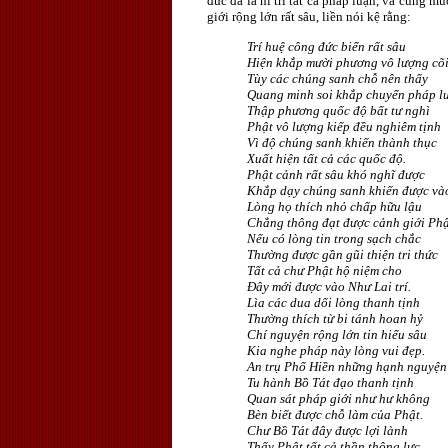
đức đà la ni trì tất cả pháp luận, và cũng m
giới rộng lớn rất sâu, liền nói kệ rằng:
Trí huệ công đức biển rất sâu
Hiện khắp mười phương vô lượng cõ
Tùy các chúng sanh chỗ nên thấy
Quang minh soi khắp chuyển pháp l
Thập phương quốc độ bất tư nghì
Phật vô lượng kiếp đều nghiêm tịnh
Vì độ chúng sanh khiến thành thục
Xuất hiện tất cả các quốc độ.
Phật cảnh rất sâu khó nghĩ được
Khắp dạy chúng sanh khiến được và
Lòng họ thích nhỏ chấp hữu lậu
Chẳng thông đạt được cảnh giới Phậ
Nếu có lòng tin trong sạch chắc
Thường được gần gũi thiện tri thức
Tất cả chư Phật hộ niệm cho
Ðây mới được vào Như Lai trí.
Lìa các dua dối lòng thanh tịnh
Thường thích từ bi tánh hoan hỷ
Chí nguyện rộng lớn tin hiểu sâu
Kia nghe pháp này lòng vui đẹp.
An trụ Phổ Hiền những hạnh nguyện
Tu hành Bồ Tát đạo thanh tịnh
Quan sát pháp giới như hư không
Bèn biết được chỗ làm của Phật.
Chư Bồ Tát đây được lợi lành
Thấy Phật tất cả thần thông lực