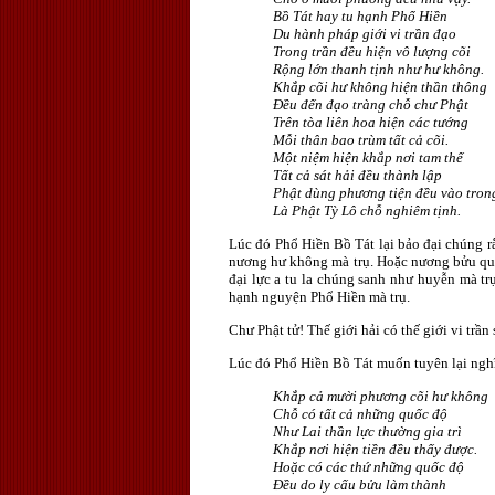
Bồ Tát hay tu hạnh Phổ Hiền
Du hành pháp giới vi trần đạo
Trong trần đều hiện vô lượng cõi
Rộng lớn thanh tịnh như hư không.
Khắp cõi hư không hiện thần thông
Ðều đến đạo tràng chỗ chư Phật
Trên tòa liên hoa hiện các tướng
Mỗi thân bao trùm tất cả cõi.
Một niệm hiện khắp nơi tam thế
Tất cả sát hải đều thành lập
Phật dùng phương tiện đều vào tron
Là Phật Tỳ Lô chỗ nghiêm tịnh.
Lúc đó Phổ Hiền Bồ Tát lại bảo đại chúng rằ
nương hư không mà trụ. Hoặc nương bửu qu
đại lực a tu la chúng sanh như huyễn mà t
hạnh nguyện Phổ Hiền mà trụ.
Chư Phật tử! Thế giới hải có thế giới vi trần
Lúc đó Phổ Hiền Bồ Tát muốn tuyên lại nghĩ
Khắp cả mười phương cõi hư không
Chỗ có tất cả những quốc độ
Như Lai thần lực thường gia trì
Khắp nơi hiện tiền đều thấy được.
Hoặc có các thứ những quốc độ
Ðều do ly cấu bửu làm thành