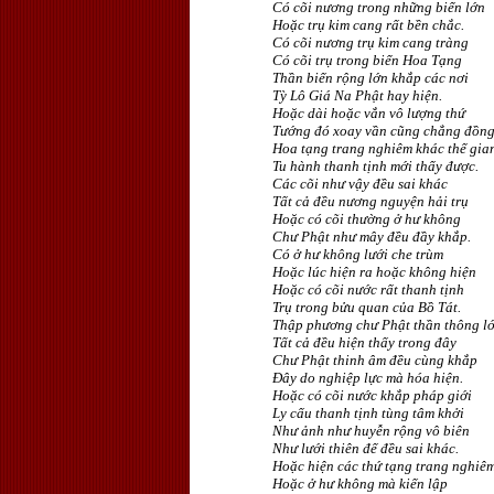
Có cõi nương trong những biển lớn
Hoặc trụ kim cang rất bền chắc.
Có cõi nương trụ kim cang tràng
Có cõi trụ trong biển Hoa Tạng
Thần biến rộng lớn khắp các nơi
Tỳ Lô Giá Na Phật hay hiện.
Hoặc dài hoặc vắn vô lượng thứ
Tướng đó xoay vần cũng chẳng đồn
Hoa tạng trang nghiêm khác thế gia
Tu hành thanh tịnh mới thấy được.
Các cõi như vậy đều sai khác
Tất cả đều nương nguyện hải trụ
Hoặc có cõi thường ở hư không
Chư Phật như mây đều đầy khắp.
Có ở hư không lưới che trùm
Hoặc lúc hiện ra hoặc không hiện
Hoặc có cõi nước rất thanh tịnh
Trụ trong bửu quan của Bồ Tát.
Thập phương chư Phật thần thông l
Tất cả đều hiện thấy trong đây
Chư Phật thinh âm đều cùng khắp
Ðây do nghiệp lực mà hóa hiện.
Hoặc có cõi nước khắp pháp giới
Ly cấu thanh tịnh tùng tâm khởi
Như ảnh như huyễn rộng vô biên
Như lưới thiên đế đều sai khác.
Hoặc hiện các thứ tạng trang nghiê
Hoặc ở hư không mà kiến lập