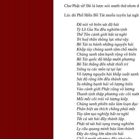
Chư Phật tử! Ðó là lược nói mười thứ nhơn du
Lúc đó Phổ Hiền Bồ Tát muốn tuyên lại nghĩa
Ðã nói vô biên sát độ hải
Tỳ Lô Gía Na đều nghiêm tịnh
Thế Tôn cảnh giới bất tư nghì
Trí huệ thần thông lực như vậy.
Bồ Tát tu hành những nguyện hải
Khắp tùy chúng sanh tâm chỗ muốn
Chúng sanh tâm hạnh rộng vô biên
Bồ Tát quốc độ khắp mười phương
Bồ Tát thẳng đến nhứt thiết trí
Siêng tu các môn tự tại lực
Vô lượng nguyện hải khắp xuất sanh
Sát độ rộng lớn đều thành tựu.
Tu những hạnh hải vô lượng biên
Vào cảnh giới Phật cũng vô lượng
Thanh tịnh thập phương các cõi nướ
Mỗi mỗi cõi trải vô lượng kiếp.
Chúng sanh phiền não làm loạn đục
Phân biệt ưa thích chẳng phải một
Tùy tâm tạo nghiệp bất tư nghì
Tất cả sát hải đầy thành lập.
Phật tử sát hải tạng trang nghiêm
Ly cấu quang minh báu làm thành
Ðây do rộng lớn tâm tín hải
Chỗ ở mười phương đều như vậy.