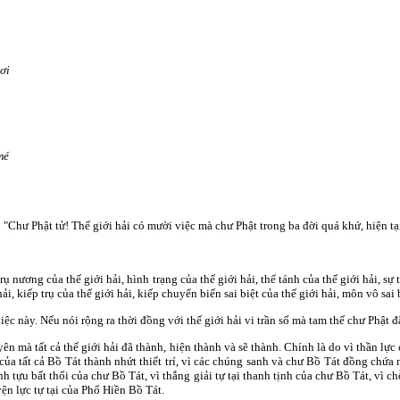
ơi
mé
Chư Phật tử! Thế giới hải có mười việc mà chư Phật trong ba đời quá khứ, hiện tại, 
ụ nương của thế giới hải, hình trạng của thế giới hải, thể tánh của thế giới hải, sự 
hải, kiếp trụ của thế giới hải, kiếp chuyển biến sai biệt của thế giới hải, môn vô sai 
ệc này. Nếu nói rộng ra thời đồng với thế giới hải vi trần số mà tam thế chư Phật đã
n mà tất cả thế giới hải đã thành, hiện thành và sẽ thành. Chính là do vì thần lực
 của tất cả Bồ Tát thành nhứt thiết trí, vì các chúng sanh và chư Bồ Tát đồng chứ
 tựu bất thối của chư Bồ Tát, vì thắng giải tự tại thanh tịnh của chư Bồ Tát, vì c
yện lực tự tại của Phổ Hiền Bồ Tát.