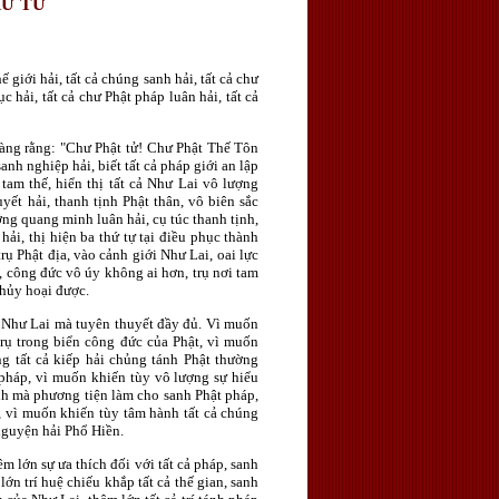
HỨ TƯ
 giới hải, tất cả chúng sanh hải, tất cả chư
c hải, tất cả chư Phật pháp luân hải, tất cả
ràng rằng: "Chư Phật tử! Chư Phật Thế Tôn
 sanh nghiệp hải, biết tất cả pháp giới an lập
ả tam thế, hiển thị tất cả Như Lai vô lượng
uyết hải, thanh tịnh Phật thân, vô biên sắc
ớng quang minh luân hải, cụ túc thanh tịnh,
ải, thị hiện ba thứ tự tại điều phục thành
ụ Phật địa, vào cảnh giới Như Lai, oai lực
ợc, công đức vô úy không ai hơn, trụ nơi tam
i hủy hoại được.
 cả Như Lai mà tuyên thuyết đầy đủ. Vì muốn
trụ trong biển công đức của Phật, vì muốn
ong tất cả kiếp hải chủng tánh Phật thường
c pháp, vì muốn khiến tùy vô lượng sự hiểu
anh mà phương tiện làm cho sanh Phật pháp,
, vì muốn khiến tùy tâm hành tất cả chúng
 nguyện hải Phổ Hiền.
 lớn sự ưa thích đối với tất cả pháp, sanh
ớn trí huệ chiếu khắp tất cả thế gian, sanh