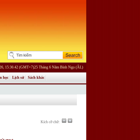
026, 15:36:42 (GMT+7)25 Tháng 6 Năm Bính Ngọ (ÂL)
n học
Lịch sử
Sách khác
Kích cỡ chữ: