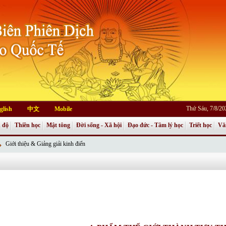
Thứ Sáu, 7/8/2
glish
中文
Mobile
 độ
Thiền học
Mật tông
Đời sống - Xã hội
Đạo đức - Tâm lý học
Triết học
Vă
Giới thiệu & Giảng giải kinh điển