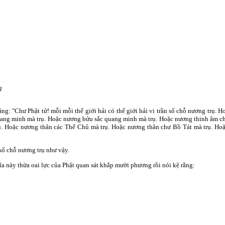
g
ng: "Chư Phật tử! mỗi mỗi thế giới hải có thế giới hải vi trần số chỗ nương trụ. 
ang minh mà trụ. Hoặc nương bửu sắc quang minh mà trụ. Hoặc nương thinh âm c
rụ. Hoặc nương thân các Thế Chủ mà trụ. Hoặc nương thân chư Bồ Tát mà trụ. Hoặ
 số chỗ nương trụ như vậy.
a này thừa oai lực của Phật quan sát khắp mười phương rồi nói kệ rằng: