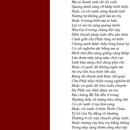
Ma ni thanh tịnh rất tốt xinh
Quang minh sáng rỡ khắp hiển hiện.
Hoặc có cõi nước sáng thanh tịnh
Nương hư không giới mà an trụ
Hoặc ở trong biển ma ni bửu
Lại có an trụ tạng quang minh.
Như Lai ở trong chúng hội này
Diễn thuyết pháp luân đều xảo diệu
Cảnh giới chư Phật rộng vô biên
Chúng sanh được thấy lòng hoan hỷ.
Có cõi nghiêm sức bằng ma ni
Hình như đèn sáng giăng cùng khắp
Lửa thơm mây sáng màu chói rực
Lưới báu sáng chói dùng phủ che.
Hoặc có quốc độ không ngằn mé
An trụ liên hoa biển lớn sâu
Rộng rãi thanh tịnh khác thế gian
Chư Phật diệu thiện trang nghiêm đó
Hoặc có quốc độ theo luân chuyển
Do Phật oai thần được an trụ
Ðại chúng Bồ Tát đều ở trong
Thường thấy vô lượng báu rộng lớn.
Có cõi nước ở tay kim cang
Hoặc cõi nước ở thân Thiên Chúa
Tỳ Lô Gía Na đấng vô thượng
Thường ở cõi này chuyển pháp luân.
Hoặc nương cây báu trụ bằng thẳng
Trong mây sáng thơm cũng như vậy