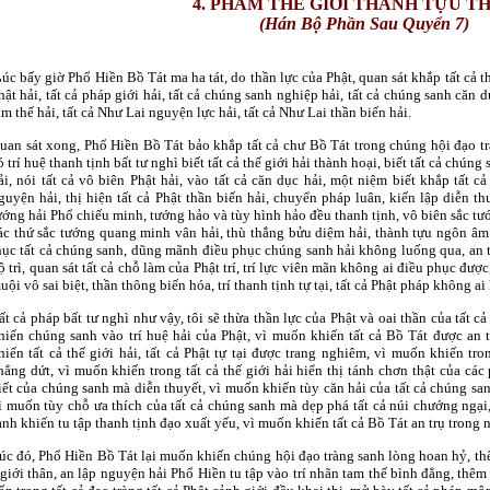
4. PHẨM THẾ GIỚI THÀNH TỰU T
(Hán Bộ Phần Sau Quyển 7)
L
úc bấy giờ Phổ Hiền Bồ Tát ma ha tát, do thần lực của Phật, quan sát khắp tất cả thế
hật hải, tất cả pháp giới hải, tất cả chúng sanh nghiệp hải, tất cả chúng sanh căn dụ
am thế hải, tất cả Như Lai nguyện lực hải, tất cả Như Lai thần biến hải.
uan sát xong, Phổ Hiền Bồ Tát bảo khắp tất cả chư Bồ Tát trong chúng hội đạo t
ó trí huệ thanh tịnh bất tư nghì biết tất cả thế giới hải thành hoại, biết tất cả chúng
ải, nói tất cả vô biên Phật hải, vào tất cả căn dục hải, một niệm biết khắp tất c
guyện hải, thị hiện tất cả Phật thần biến hải, chuyển pháp luân, kiến lập diễn th
ướng hải Phổ chiếu minh, tướng hảo và tùy hình hảo đều thanh tịnh, vô biên sắc tư
ác thứ sắc tướng quang minh vân hải, thù thắng bửu diệm hải, thành tựu ngôn âm h
hục tất cả chúng sanh, dũng mãnh điều phục chúng sanh hải không luống qua, an tr
ộ trì, quan sát tất cả chỗ làm của Phật trí, trí lực viên mãn không ai điều phục đư
uội vô sai biệt, thần thông biến hóa, trí thanh tịnh tự tại, tất cả Phật pháp không a
ất cả pháp bất tư nghì như vậy, tôi sẽ thừa thần lực của Phật và oai thần của tất
hiến chúng sanh vào trí huệ hải của Phật, vì muốn khiến tất cả Bồ Tát được an 
hiến tất cả thế giới hải, tất cả Phật tự tại được trang nghiêm, vì muốn khiến tr
hẳng dứt, vì muốn khiến trong tất cả thế giới hải hiển thị tánh chơn thật của cá
iết của chúng sanh mà diễn thuyết, vì muốn khiến tùy căn hải của tất cả chúng s
ì muốn tùy chỗ ưa thích của tất cả chúng sanh mà dẹp phá tất cả núi chướng ngại
anh khiến tu tập thanh tịnh đạo xuất yếu, vì muốn khiến tất cả Bồ Tát an trụ trong
úc đó, Phổ Hiền Bồ Tát lại muốn khiến chúng hội đạo tràng sanh lòng hoan hỷ, thêm
giới thân, an lập nguyện hải Phổ Hiền tu tập vào trí nhãn tam thế bình đẳng, thêm l