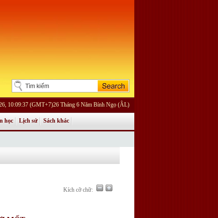
026, 10:09:37 (GMT+7)26 Tháng 6 Năm Bính Ngọ (ÂL)
n học
Lịch sử
Sách khác
Kích cỡ chữ: