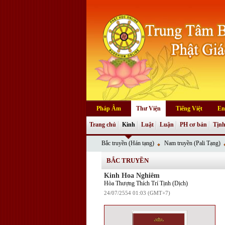
Pháp Âm
Thư Viện
Tiếng Việt
En
Trang chủ
Kinh
Luật
Luận
PH cơ bản
Tịnh
Bắc truyền (Hán tạng)
Nam truyền (Pali Tạng)
BẮC TRUYỀN
Kinh Hoa Nghiêm
Hòa Thượng Thích Trí Tịnh (Dịch)
24/07/2554 01:03 (GMT+7)