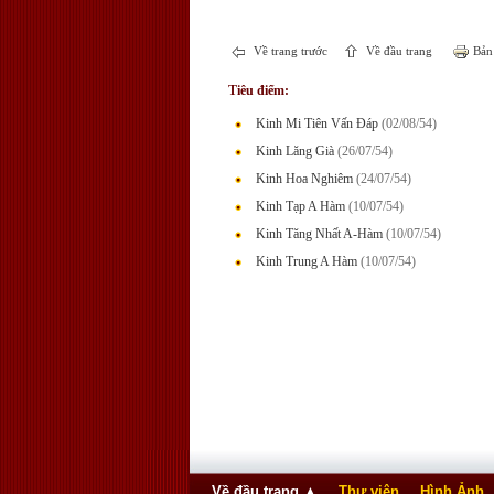
Về trang trước
Về đầu trang
Bản 
Tiêu điểm:
Kinh Mi Tiên Vấn Đáp
(02/08/54)
Kinh Lăng Già
(26/07/54)
Kinh Hoa Nghiêm
(24/07/54)
Kinh Tạp A Hàm
(10/07/54)
Kinh Tăng Nhất A-Hàm
(10/07/54)
Kinh Trung A Hàm
(10/07/54)
Về đầu trang
▲
Thư viện
Hình Ảnh