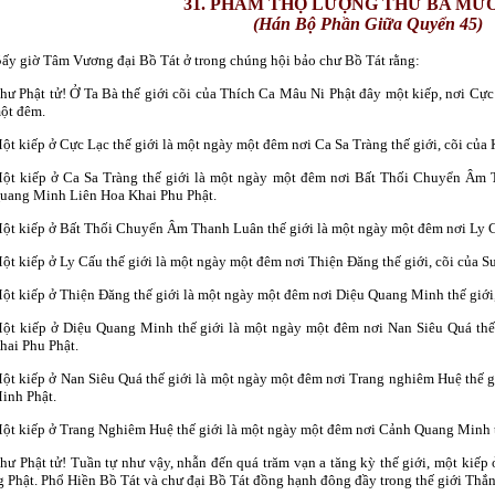
31. PHẨM THỌ LƯỢNG THỨ BA MƯ
(Hán Bộ Phần Giữa Quyển 45)
B
ấy giờ Tâm Vương đại Bồ Tát ở trong chúng hội bảo chư Bồ Tát rằng:
hư Phật tử! Ở Ta Bà thế giới cõi của Thích Ca Mâu Ni Phật đây một kiếp, nơi Cực 
ột đêm.
ột kiếp ở Cực Lạc thế giới là một ngày một đêm nơi Ca Sa Tràng thế giới, cõi của
ột kiếp ở Ca Sa Tràng thế giới là một ngày một đêm nơi Bất Thối Chuyển Âm T
uang Minh Liên Hoa Khai Phu Phật.
ột kiếp ở Bất Thối Chuyển Âm Thanh Luân thế giới là một ngày một đêm nơi Ly Cấ
ột kiếp ở Ly Cấu thế giới là một ngày một đêm nơi Thiện Ðăng thế giới, cõi của Sư
ột kiếp ở Thiện Ðăng thế giới là một ngày một đêm nơi Diệu Quang Minh thế giới
ột kiếp ở Diệu Quang Minh thế giới là một ngày một đêm nơi Nan Siêu Quá thế
hai Phu Phật.
ột kiếp ở Nan Siêu Quá thế giới là một ngày một đêm nơi Trang nghiêm Huệ thế 
inh Phật.
ột kiếp ở Trang Nghiêm Huệ thế giới là một ngày một đêm nơi Cảnh Quang Minh th
hư Phật tử! Tuần tự như vậy, nhẫn đến quá trăm vạn a tăng kỳ thế giới, một kiếp 
g Phật. Phổ Hiền Bồ Tát và chư đại Bồ Tát đồng hạnh đông đầy trong thế giới Thắ