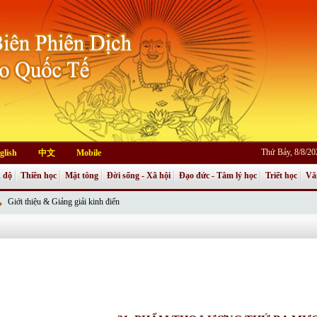
Thứ Bảy, 8/8/2
glish
中文
Mobile
 độ
Thiền học
Mật tông
Đời sống - Xã hội
Đạo đức - Tâm lý học
Triết học
Vă
Giới thiệu & Giảng giải kinh điển