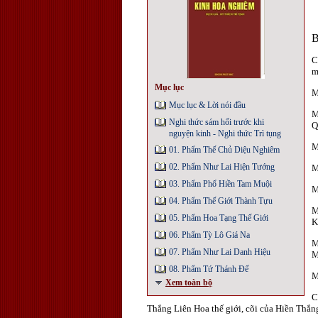
C
m
Mục lục
M
Mục lục & Lời nói đầu
M
Nghi thức sám hối trước khi
Q
nguyện kinh - Nghi thức Trì tụng
M
01. Phẩm Thế Chủ Diệu Nghiêm
02. Phẩm Như Lai Hiện Tướng
M
03. Phẩm Phổ Hiền Tam Muội
M
04. Phẩm Thế Giới Thành Tựu
M
05. Phẩm Hoa Tạng Thế Giới
K
06. Phẩm Tỳ Lô Giá Na
M
07. Phẩm Như Lai Danh Hiệu
M
08. Phẩm Tứ Thánh Đế
M
Xem toàn bộ
C
Thắng Liên Hoa thế giới, cõi của Hiền Thắn