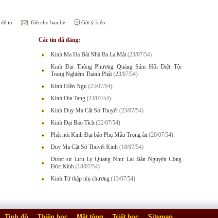
để in
Gửi cho bạn bè
Gửi ý kiến
Các tin đã đăng:
Kinh Ma Ha Bát Nhã Ba La Mật
(23/07/54)
Kinh Đại Thông Phương Quảng Sám Hối Diệt Tội
Trang Nghiêm Thành Phật
(23/07/54)
Kinh Hiền Ngu
(23/07/54)
Kinh Địa Tạng
(23/07/54)
Kinh Duy Ma Cật Sở Thuyết
(23/07/54)
Kinh Đại Bảo Tích
(22/07/54)
Phật nói Kinh Đại báo Phụ Mẫu Trọng ân
(20/07/54)
Duy Ma Cật Sở Thuyết Kinh
(18/07/54)
Dược sư Lưu Ly Quang Như Lai Bản Nguyện Công
Đức Kinh
(18/07/54)
Kinh Tứ thập nhị chương
(13/07/54)
Tịnh độ
Thiền học
Mật tông
Triết học
Sitemap