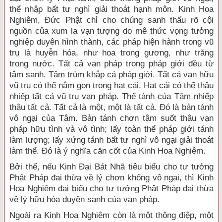
thể nhập bất tư nghì giải thoát hạnh môn. Kinh Hoa
Nghiêm, Ðức Phật chỉ cho chúng sanh thấu rõ cội
nguồn của xum la vạn tượng do mê thức vọng tưởng
nghiệp duyên hình thành, các pháp hiện hành trong vũ
trụ là huyễn hóa, như hoa trong gương, như trăng
trong nước. Tất cả vạn pháp trong pháp giới đều từ
tâm sanh. Tâm trùm khắp cả pháp giới. Tất cả vạn hữu
vũ trụ có thể nằm gọn trong hạt cải. Hạt cải có thể thâu
nhiếp tất cả vũ trụ vạn pháp. Thể tánh của Tâm nhiếp
thâu tất cả. Tất cả là một, một là tất cả. Ðó là bản tánh
vô ngại của Tâm. Bản tánh chơn tâm suốt thâu vạn
pháp hữu tình và vô tình; lấy toàn thể pháp giới tánh
làm lượng; lấy xứng tánh bất tư nghì vô ngại giải thoát
làm thể. Ðó là ý nghĩa căn cốt của Kinh Hoa Nghiêm.
Bởi thế, nếu Kinh Ðại Bát Nhã tiêu biểu cho tư tưởng
Phật Pháp đại thừa về lý chơn không vô ngại, thì Kinh
Hoa Nghiêm đại biểu cho tư tưởng Phật Pháp đại thừa
về lý hữu hóa duyên sanh của vạn pháp.
Ngoài ra Kinh Hoa Nghiêm còn là một thông điệp, một