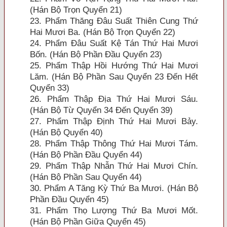
(Hán Bộ Trọn Quyển 21)
23. Phẩm Thăng Ðâu Suất Thiên Cung Thứ
Hai Mươi Ba. (Hán Bộ Trọn Quyển 22)
24. Phẩm Ðâu Suất Kệ Tán Thứ Hai Mươi
Bốn. (Hán Bộ Phần Ðầu Quyển 23)
25. Phẩm Thập Hồi Hướng Thứ Hai Mươi
Lăm. (Hán Bộ Phần Sau Quyển 23 Ðến Hết
Quyển 33)
26. Phẩm Thập Ðịa Thứ Hai Mươi Sáu.
(Hán Bộ Từ Quyển 34 Ðến Quyển 39)
27. Phẩm Thập Ðịnh Thứ Hai Mươi Bảy.
(Hán Bộ Quyển 40)
28. Phẩm Thập Thông Thứ Hai Mươi Tám.
(Hán Bộ Phần Ðầu Quyển 44)
29. Phẩm Thập Nhẫn Thứ Hai Mươi Chín.
(Hán Bộ Phần Sau Quyển 44)
30. Phẩm A Tăng Kỳ Thứ Ba Mươi. (Hán Bộ
Phần Ðầu Quyển 45)
31. Phẩm Thọ Lượng Thứ Ba Mươi Mốt.
(Hán Bộ Phần Giữa Quyển 45)