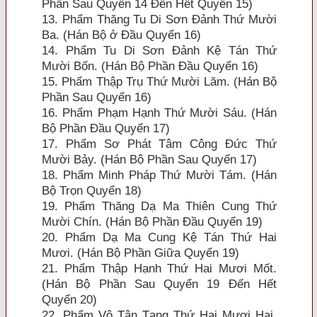
Phần Sau Quyển 14 Ðến Hết Quyển 15)
13. Phẩm Thăng Tu Di Sơn Ðảnh Thứ Mười
Ba. (Hán Bộ ở Ðầu Quyển 16)
14. Phẩm Tu Di Sơn Ðảnh Kệ Tán Thứ
Mười Bốn. (Hán Bộ Phần Ðầu Quyển 16)
15. Phẩm Thập Trụ Thứ Mười Lăm. (Hán Bộ
Phần Sau Quyển 16)
16. Phẩm Phạm Hạnh Thứ Mười Sáu. (Hán
Bộ Phần Ðầu Quyển 17)
17. Phẩm Sơ Phát Tâm Công Ðức Thứ
Mười Bảy. (Hán Bộ Phần Sau Quyển 17)
18. Phẩm Minh Pháp Thứ Mười Tám. (Hán
Bộ Trọn Quyển 18)
19. Phẩm Thăng Dạ Ma Thiên Cung Thứ
Mười Chín. (Hán Bộ Phần Ðầu Quyển 19)
20. Phẩm Dạ Ma Cung Kệ Tán Thứ Hai
Mươi. (Hán Bộ Phần Giữa Quyển 19)
21. Phẩm Thập Hạnh Thứ Hai Mươi Mốt.
(Hán Bộ Phần Sau Quyển 19 Ðến Hết
Quyển 20)
22. Phẩm Vô Tận Tạng Thứ Hai Mươi Hai.