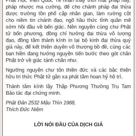
Phật Học Viện Quốc Tế nhận thấy thời mạt pháp này,
pháp nhược ma cường, để cho chánh pháp đại thừa
được trường tồn phổ cập nhân gian, làm rường cột
cho niềm tin chánh đạo, ngõ hầu thức tỉnh quần mê
sớm hồi đầu về bến giác. Nên nguyện cùng chư Phật
tử bốn phương, đồng chí hướng đại thừa vô lượng
đạo, đồng tâm thành kính in lại bộ kinh đại thừa quý
giá này, để kết thiện duyên vô thượng bồ đề, cùng các
bạn hiền đang hướng nguyện tiến bước theo gót chân
Phật trở về giác tánh chân như.
Ngưỡng nguyện chư tôn thiền đức và các bậc thiện
hữu tri thức Phật tử gần xa phát tâm hoan hỷ hộ trì.
Thành tâm kính lậy Thập Phương Thường Trụ Tam
Bảo tác đại chứng minh.
Phật Ðản 2532 Mậu Thìn 1988,
Thích Ðức Niệm
LỜI NÓI ÐẦU CỦA DỊCH GIẢ