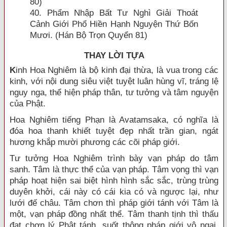
80)
40. Phẩm Nhập Bất Tư Nghì Giải Thoát
Cảnh Giới Phổ Hiền Hạnh Nguyện Thứ Bốn
Mươi. (Hán Bộ Trọn Quyển 81)
THAY LỜI TỰA
K
inh Hoa Nghiêm là bộ kinh đại thừa, là vua trong các
kinh, với nội dung siêu việt tuyệt luân hùng vĩ, tráng lệ
nguy nga, thể hiện pháp thân, tư tưởng và tâm nguyện
của Phật.
Hoa Nghiêm tiếng Phạn là Avatamsaka, có nghĩa là
đóa hoa thanh khiết tuyệt đẹp nhất trần gian, ngát
hương khắp mười phương các cõi pháp giới.
Tư tưởng Hoa Nghiêm trình bày vạn pháp do tâm
sanh. Tâm là thực thể của vạn pháp. Tâm vọng thì vạn
pháp hoạt hiện sai biệt hình hình sắc sắc, trùng trùng
duyên khởi, cái này có cái kia có và ngược lại, như
lưới đế châu. Tâm chơn thì pháp giới tánh với Tâm là
một, vạn pháp đồng nhất thể. Tâm thanh tịnh thì thấu
đạt chơn lý Phật tánh, suốt thông pháp giới vô ngại,