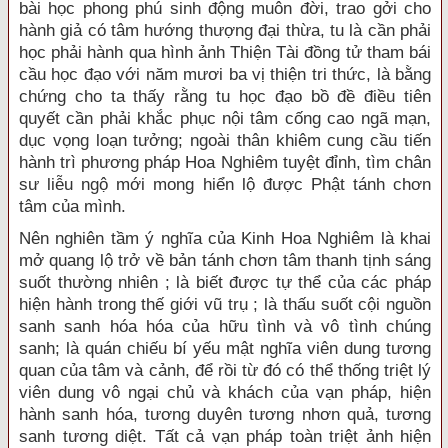
bài học phong phú sinh động muôn đời, trao gởi cho
hành giả có tâm hướng thượng đại thừa, tu là cần phải
học phải hành qua hình ảnh Thiện Tài đồng tử tham bái
cầu học đạo với năm mươi ba vị thiện tri thức, là bằng
chứng cho ta thấy rằng tu học đạo bồ đề điều tiên
quyết cần phải khắc phục nội tâm cống cao ngã mạn,
dục vọng loạn tưởng; ngoài thân khiêm cung cầu tiến
hành trì phương pháp Hoa Nghiêm tuyệt đỉnh, tìm chân
sư liễu ngộ mới mong hiển lộ được Phật tánh chơn
tâm của mình.
Nên nghiên tầm ý nghĩa của Kinh Hoa Nghiêm là khai
mở quang lộ trở về bản tánh chơn tâm thanh tịnh sáng
suốt thường nhiên ; là biết được tự thể của các pháp
hiện hành trong thế giới vũ trụ ; là thấu suốt cội nguồn
sanh sanh hóa hóa của hữu tình và vô tình chúng
sanh; là quán chiếu bí yếu mật nghĩa viên dung tương
quan của tâm và cảnh, để rồi từ đó có thể thống triệt lý
viên dung vô ngại chủ và khách của vạn pháp, hiện
hành sanh hóa, tương duyên tương nhơn quả, tương
sanh tương diệt. Tất cả vạn pháp toàn triệt ảnh hiện