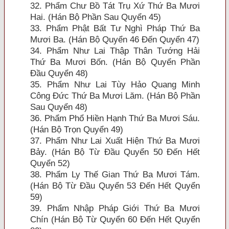
32. Phẩm Chư Bồ Tát Trụ Xứ Thứ Ba Mươi
Hai. (Hán Bộ Phần Sau Quyển 45)
33. Phẩm Phật Bất Tư Nghì Pháp Thứ Ba
Mươi Ba. (Hán Bộ Quyển 46 Ðến Quyển 47)
34. Phẩm Như Lai Thập Thân Tướng Hải
Thứ Ba Mươi Bốn. (Hán Bộ Quyển Phần
Ðầu Quyển 48)
35. Phẩm Như Lai Tùy Hảo Quang Minh
Công Ðức Thứ Ba Mươi Lăm. (Hán Bộ Phần
Sau Quyển 48)
36. Phẩm Phổ Hiền Hạnh Thứ Ba Mươi Sáu.
(Hán Bộ Trọn Quyển 49)
37. Phẩm Như Lai Xuất Hiện Thứ Ba Mươi
Bảy. (Hán Bộ Từ Ðầu Quyển 50 Ðến Hết
Quyển 52)
38. Phẩm Ly Thế Gian Thứ Ba Mươi Tám.
(Hán Bộ Từ Ðầu Quyển 53 Ðến Hết Quyển
59)
39. Phẩm Nhập Pháp Giới Thứ Ba Mươi
Chín (Hán Bộ Từ Quyển 60 Ðến Hết Quyển