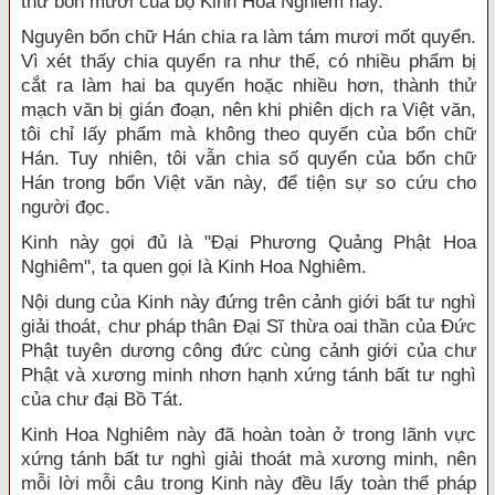
thứ bốn mươi của bộ Kinh Hoa Nghiêm này.
Nguyên bổn chữ Hán chia ra làm tám mươi mốt quyển.
Vì xét thấy chia quyển ra như thế, có nhiều phẩm bị
cắt ra làm hai ba quyển hoặc nhiều hơn, thành thử
mạch văn bị gián đoạn, nên khi phiên dịch ra Việt văn,
tôi chỉ lấy phẩm mà không theo quyển của bổn chữ
Hán. Tuy nhiên, tôi vẫn chia số quyển của bổn chữ
Hán trong bổn Việt văn này, để tiện sự so cứu cho
người đọc.
Kinh này gọi đủ là "Ðại Phương Quảng Phật Hoa
Nghiêm", ta quen gọi là Kinh Hoa Nghiêm.
Nội dung của Kinh này đứng trên cảnh giới bất tư nghì
giải thoát, chư pháp thân Ðại Sĩ thừa oai thần của Ðức
Phật tuyên dương công đức cùng cảnh giới của chư
Phật và xương minh nhơn hạnh xứng tánh bất tư nghì
của chư đại Bồ Tát.
Kinh Hoa Nghiêm này đã hoàn toàn ở trong lãnh vực
xứng tánh bất tư nghì giải thoát mà xương minh, nên
mỗi lời mỗi câu trong Kinh này đều lấy toàn thể pháp