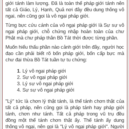
giới tánh làm lượng. Ðã là toàn thể pháp giới tánh nên
tất cả Giáo, Lý, Hạnh, Quả nơi đây đều dung thông vô
ngại, nên cũng gọi là vô ngại pháp giới.
Từng bực cứu cánh của vô ngại pháp giới là Sự sự vô
ngại pháp giới, chỗ chứng nhập hoàn toàn của chư
Phật mà chư pháp thân Bồ Tát thời được từng phần.
Muốn hiểu thấu phần nào cảnh giới trên đây, người học
đạo cần phải biết rõ bốn pháp giới, bốn cấp bực mà
chư đại thừa Bồ Tát tuần tự tu chứng:
1
. Lý vô ngại pháp giới
2. Sự vô ngại pháp giới
3. Lý sự vô ngại pháp giới
4. Sự sự vô ngại pháp giới
"Lý" tức là chơn lý thật tánh, là thể tánh chơn thật của
tất cả pháp, nên cũng gọi là pháp tánh hay pháp giới
tánh, chơn như tánh. Tất cả pháp trong vũ trụ đều
đồng một thể tánh chơn thật ấy. Thể tánh ấy dung
thông vô ngại, nên gọi là "Lý vô ngại pháp giới". Người