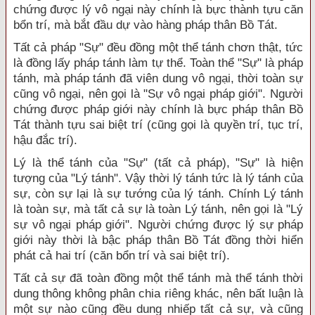
chứng được lý vô ngại này chính là bực thành tựu căn
bổn trí, mà bắt đầu dự vào hàng pháp thân Bồ Tát.
Tất cả pháp "Sự" đều đồng một thể tánh chơn thật, tức
là đồng lấy pháp tánh làm tự thể. Toàn thể "Sự" là pháp
tánh, mà pháp tánh đã viên dung vô ngại, thời toàn sự
cũng vô ngại, nên gọi là "Sự vô ngại pháp giới". Người
chứng được pháp giới này chính là bực pháp thân Bồ
Tát thành tựu sai biệt trí (cũng gọi là quyền trí, tục trí,
hậu đắc trí).
Lý là thể tánh của "Sự" (tất cả pháp), "Sự" là hiện
tượng của "Lý tánh". Vậy thời lý tánh tức là lý tánh của
sự, còn sự lại là sự tướng của lý tánh. Chính Lý tánh
là toàn sự, mà tất cả sự là toàn Lý tánh, nên gọi là "Lý
sự vô ngại pháp giới". Người chứng được lý sự pháp
giới này thời là bậc pháp thân Bồ Tát đồng thời hiển
phát cả hai trí (căn bổn trí và sai biệt trí).
Tất cả sự đã toàn đồng một thể tánh mà thể tánh thời
dung thông không phân chia riêng khác, nên bất luận là
một sự nào cũng đều dung nhiếp tất cả sự, và cũng