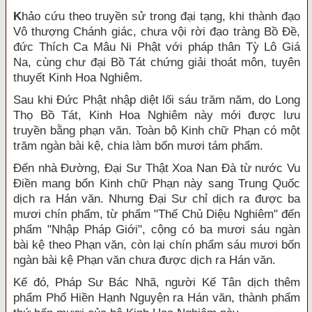
K
hảo cứu theo truyền sử trong đại tạng, khi thành đạo
Vô thượng Chánh giác, chưa vội rời đạo tràng Bồ Ðề,
đức Thích Ca Mâu Ni Phật với pháp thân Tỳ Lô Giá
Na, cùng chư đại Bồ Tát chứng giải thoát môn, tuyên
thuyết Kinh Hoa Nghiêm.
Sau khi Ðức Phật nhập diệt lối sáu trăm năm, do Long
Thọ Bồ Tát, Kinh Hoa Nghiêm này mới được lưu
truyền bằng phạn văn. Toàn bộ Kinh chữ Phạn có một
trăm ngàn bài kệ, chia làm bốn mươi tám phẩm.
Ðến nhà Ðường, Ðại Sư Thật Xoa Nan Ðà từ nước Vu
Ðiền mang bổn Kinh chữ Phạn này sang Trung Quốc
dịch ra Hán văn. Nhưng Ðại Sư chỉ dịch ra được ba
mươi chín phẩm, từ phẩm "Thế Chủ Diệu Nghiêm" đến
phẩm "Nhập Pháp Giới", cộng có ba mươi sáu ngàn
bài kệ theo Phạn văn, còn lại chín phẩm sáu mươi bốn
ngàn bài kệ Phạn văn chưa được dịch ra Hán văn.
Kế đó, Pháp Sư Bác Nhã, người Kế Tân dịch thêm
phẩm Phổ Hiền Hạnh Nguyện ra Hán văn, thành phẩm