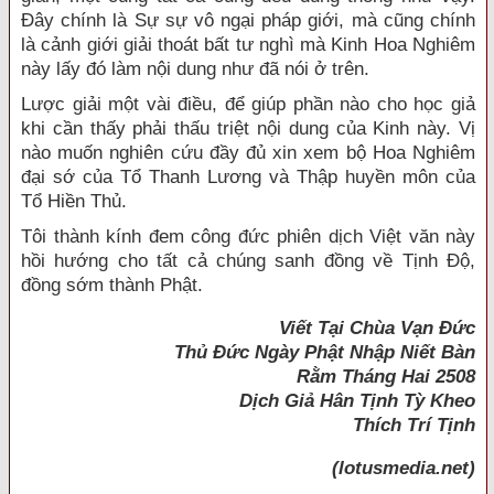
Ðây chính là Sự sự vô ngại pháp giới, mà cũng chính
là cảnh giới giải thoát bất tư nghì mà Kinh Hoa Nghiêm
này lấy đó làm nội dung như đã nói ở trên.
Lược giải một vài điều, để giúp phần nào cho học giả
khi cần thấy phải thấu triệt nội dung của Kinh này. Vị
nào muốn nghiên cứu đầy đủ xin xem bộ Hoa Nghiêm
đại sớ của Tổ Thanh Lương và Thập huyền môn của
Tổ Hiền Thủ.
Tôi thành kính đem công đức phiên dịch Việt văn này
hồi hướng cho tất cả chúng sanh đồng về Tịnh Ðộ,
đồng sớm thành Phật.
Viết Tại Chùa Vạn Ðức
Thủ Ðức Ngày Phật Nhập Niết Bàn
Rằm Tháng Hai 2508
Dịch Giả
Hân Tịnh Tỳ Kheo
Thích Trí Tịnh
(lotusmedia.net)