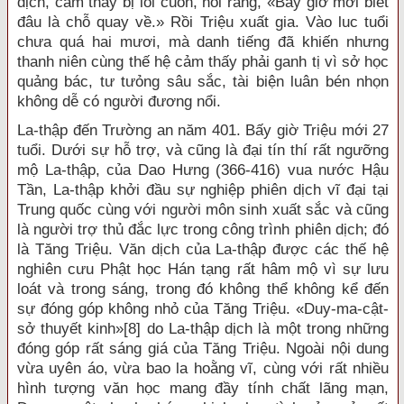
dịch, cảm thấy bị lôi cuốn, nói rằng, «Bây giờ mới biết
đâu là chỗ quay về.» Rồi Triệu xuất gia. Vào luc tuổi
chưa quá hai mươi, mà danh tiếng đã khiến nhưng
thanh niên cùng thế hệ cảm thấy phải ganh tị vì sở học
quảng bác, tư tưỏng sâu sắc, tài biện luân bén nhọn
không dễ có người đương nổi.
La-thập đến Trường an năm 401. Bấy giờ Triệu mới 27
tuổi. Dưới sự hỗ trợ, và cũng là đại tín thí rất ngưỡng
mộ La-thập, của Dao Hưng (366-416) vua nước Hậu
Tần, La-thập khởi đầu sự nghiệp phiên dịch vĩ đại tại
Trung quốc cùng với người môn sinh xuất sắc và cũng
là người trợ thủ đắc lực trong công trình phiên dịch; đó
là Tăng Triệu. Văn dịch của La-thập được các thế hệ
nghiên cưu Phật học Hán tạng rất hâm mộ vì sự lưu
loát và trong sáng, trong đó không thể không kể đến
sự đóng góp không nhỏ của Tăng Triệu. «Duy-ma-cật-
sở thuyết kinh»
[8]
do La-thập dịch là một trong những
đóng góp rất sáng giá của Tăng Triệu. Ngoài nội dung
vừa uyên áo, vừa bao la hoằng vĩ, cùng với rất nhiều
hình tượng văn học mang đầy tính chất lãng mạn,