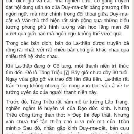
các dịch giả và các nhà nghiên cứu, cố gắng truyền
đạt nội dung uẩn áo của Duy-ma-cật bằng phương tiện
ngôn ngữ, mà như chính trong đối thoại giữa Duy-ma-
cật và Văn-thù thể hiện rất sinh động qua những biểu
tượng phong phú hình tượng văn học lãng mạn để
vượt qua giới hạn mà ngôn ngữ không thể vượt qua.
Trong các bản dịch, bản do La-thập được truyền bá
rộng rãi nhất, với rất nhiêu bản chú giải khác nhau qua
nhiều thế hệ khác nhau.
Khi La-thập đang ở Cô tạng, một thanh niên trí thức
tìm đến. Đó là Tăng Triệu.
[7]
Bấy giờ chưa đầy 30 tuổi.
Ngay vừa gặp gỡ và trao đổi lần đầu tiên, La-thập rất
trân trọng không những tài năng văn học và cả về tư
tưởng uyên áo của người thanh niên này.
Trước đó, Tăng Triệu rất hâm mộ tư tưởng Lão Trang,
nghiền ngẫm lẽ huyền vi của Đạo đức kinh. Nhưng
Triệu cũng từng than thở: « Đẹp thì đẹp thật. Nhưng
vẫn chưa thể tận thiện chỗ u vi mờ mịt của Thần
minh.» Sau đó, nhân gặp kinh Duy-ma-cật, bản cựu