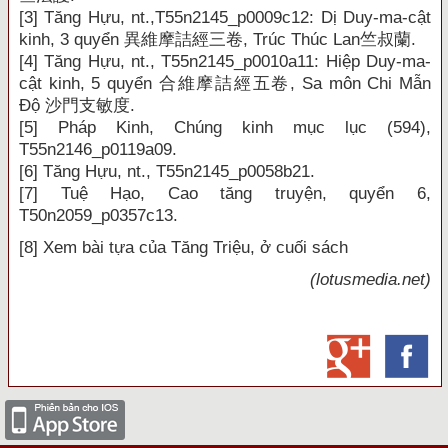
[3]
Tăng Hựu, nt.,T55n2145_p0009c12: Dị Duy-ma-cật
kinh, 3 quyển
異維摩詰經三卷
, Trúc Thúc Lan
竺叔蘭
.
[4]
Tăng Hựu, nt., T55n2145_p0010a11: Hiệp Duy-ma-
cật kinh, 5 quyển
合維摩詰經五卷
, Sa môn Chi Mẫn
Độ
沙門支敏度
.
[5]
Pháp Kinh, Chúng kinh mục lục (594),
T55n2146_p0119a09.
[6]
Tăng Hựu, nt., T55n2145_p0058b21.
[7]
Tuệ Hạo, Cao tăng truyện, quyển 6,
T50n2059_p0357c13.
[8]
Xem bài tựa của Tăng Triệu, ở cuối sách
(lotusmedia.net)