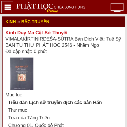
»
KINH
BẮC TRUYỀN
Kinh Duy Ma Cật Sở Thuyết
VIMALAKĪRTINIRDEŚA-SŪTRA Bản Dịch Việt: Tuệ Sỹ
BAN TU THƯ PHẬT HỌC 2546 - Nhâm Ngọ
Đã cập nhật: 0 phút
Mục lục
Tiểu dẫn Lịch sử truyền dịch các bản Hán
Thư mục
Tựa của Tăng Triệu
Chương 01. Quốc độ Phật