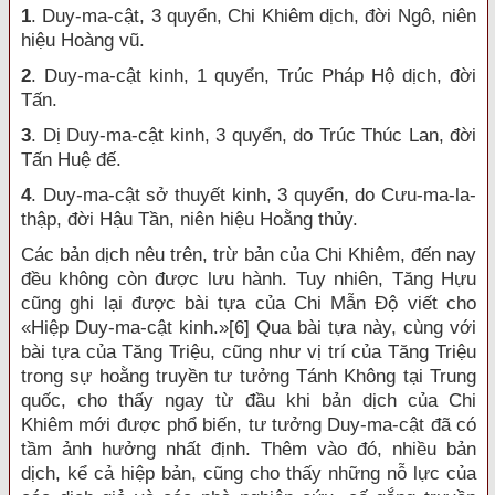
1
.
Duy-ma-cật, 3 quyển, Chi Khiêm dịch, đời Ngô, niên
hiệu Hoàng vũ.
2
.
Duy-ma-cật kinh, 1 quyển, Trúc Pháp Hộ dịch, đời
Tấn
.
3
.
Dị Duy-ma-cật kinh, 3 quyển, do Trúc Thúc Lan, đời
Tấn Huệ đế.
4
.
Duy-ma-cật sở thuyết kinh, 3 quyển, do Cưu-ma-la-
thập, đời Hậu Tần, niên hiệu Hoằng thủy.
Các bản dịch nêu trên, trừ bản của Chi Khiêm, đến nay
đều không còn được lưu hành. Tuy nhiên, Tăng Hựu
cũng ghi lại được bài tựa của Chi Mẫn Độ viết cho
«Hiệp Duy-ma-cật kinh.»
[6]
Qua bài tựa này, cùng với
bài tựa của Tăng Triệu, cũng như vị trí của Tăng Triệu
trong sự hoằng truyền tư tưởng Tánh Không tại Trung
quốc, cho thấy ngay từ đầu khi bản dịch của Chi
Khiêm mới được phổ biến, tư tưởng Duy-ma-cật đã có
tầm ảnh hưởng nhất định. Thêm vào đó, nhiều bản
dịch, kể cả hiệp bản, cũng cho thấy những nỗ lực của