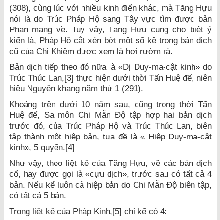
(308), cùng lúc với nhiều kinh điển khác, mà Tăng Hựu
nói là do Trúc Pháp Hộ sang Tây vực tìm được bản
Phạn mang về. Tuy vậy, Tăng Hựu cũng cho biêt ý
kiến là, Pháp Hộ cắt xén bớt một số kệ trong bản dịch
cũ của Chi Khiêm được xem là hơi rườm rà.
Bản dịch tiếp theo đó nữa là «Dị Duy-ma-cật kinh» do
Trúc Thúc Lan,
[3]
thực hiện dưới thời Tấn Huệ đế, niên
hiệu Nguyên khang năm thứ 1 (291).
Khoảng trên dưới 10 năm sau, cũng trong thời Tấn
Huệ đế, Sa môn Chi Mẫn Độ tập hợp hai bản dịch
trước đó, của Trúc Pháp Hộ và Trúc Thúc Lan, biên
tập thành một hiệp bản, tựa đề là « Hiệp Duy-ma-cật
kinh», 5 quyển.[4]
Như vậy, theo liệt kê của Tăng Hựu, về các bản dịch
cổ, hay được gọi là «cựu dịch», trước sau có tất cả 4
bản. Nếu kể luôn cả hiệp bản do Chi Mẫn Độ biên tập,
có tất cả 5 bản.
Trong liệt kê của Pháp Kinh,
[5]
chỉ kể có 4: