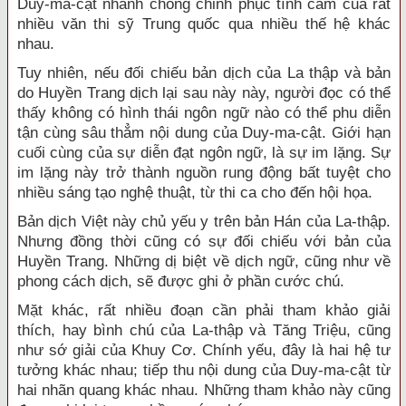
Duy-ma-cật nhanh chóng chinh phục tình cảm của rất
nhiều văn thi sỹ Trung quốc qua nhiều thế hệ khác
nhau.
Tuy nhiên, nếu đối chiếu bản dịch của La thập và bản
do Huyền Trang dịch lại sau này này, người đọc có thể
thấy không có hình thái ngôn ngữ nào có thể phu diễn
tận cùng sâu thẳm nội dung của Duy-ma-cật. Giới hạn
cuối cùng của sự diễn đạt ngôn ngữ, là sự im lặng. Sự
im lặng này trở thành nguồn rung động bất tuyệt cho
nhiều sáng tạo nghệ thuật, từ thi ca cho đến hội họa.
Bản dịch Việt này chủ yếu y trên bản Hán của La-thập.
Nhưng đồng thời cũng có sự đối chiếu với bản của
Huyền Trang. Những dị biệt về dịch ngữ, cũng như về
phong cách dịch, sẽ được ghi ở phần cước chú.
Mặt khác, rất nhiều đoạn cần phải tham khảo giải
thích, hay bình chú của La-thập và Tăng Triệu, cũng
như sớ giải của Khuy Cơ. Chính yếu, đây là hai hệ tư
tưởng khác nhau; tiếp thu nội dung của Duy-ma-cật từ
hai nhãn quang khác nhau. Những tham khảo này cũng