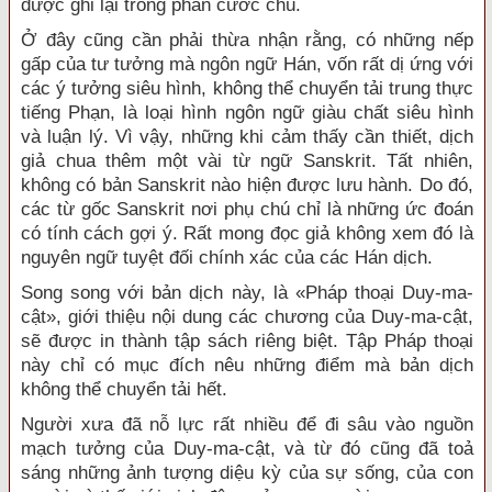
được ghi lại trong phần cước chú.
Ở đây cũng cần phải thừa nhận rằng, có những nếp
gấp của tư tưởng mà ngôn ngữ Hán, vốn rất dị ứng với
các ý tưởng siêu hình, không thể chuyển tải trung thực
tiếng Phạn, là loại hình ngôn ngữ giàu chất siêu hình
và luận lý. Vì vậy, những khi cảm thấy cần thiết, dịch
giả chua thêm một vài từ ngữ Sanskrit. Tất nhiên,
không có bản Sanskrit nào hiện được lưu hành. Do đó,
các từ gốc Sanskrit nơi phụ chú chỉ là những ức đoán
có tính cách gợi ý. Rất mong đọc giả không xem đó là
nguyên ngữ tuyệt đối chính xác của các Hán dịch.
Song song với bản dịch này, là «Pháp thoại Duy-ma-
cật», giới thiệu nội dung các chương của Duy-ma-cật,
sẽ được in thành tập sách riêng biệt. Tập Pháp thoại
này chỉ có mục đích nêu những điểm mà bản dịch
không thể chuyển tải hết.
Người xưa đã nỗ lực rất nhiều để đi sâu vào nguồn
mạch tưởng của Duy-ma-cật, và từ đó cũng đã toả
sáng những ảnh tượng diệu kỳ của sự sống, của con