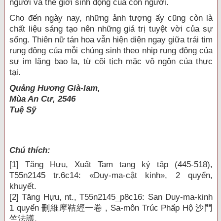
người và thế giới sinh động của con người.
Cho đến ngày nay, những ảnh tượng ấy cũng còn là
chất liệu sáng tạo nên những giá trị tuyệt vời của sự
sống. Thiên nữ tán hoa vẫn hiện diện ngay giữa trái tim
rung động của mỗi chúng sinh theo nhịp rung động của
sự im lặng bao la, từ cõi tịch mặc vô ngôn của thực
tại.
Quảng Hương Già-lam,
Mùa An Cư, 2546
Tuệ Sỹ
Chú thích:
[1]
Tăng Hựu, Xuất Tam tạng ký tập (445-518),
T55n2145 tr.6c14: «Duy-ma-cật kinh», 2 quyển,
khuyết.
[2]
Tăng Hựu, nt., T55n2145_p8c16: San Duy-ma-kinh
1 quyển
刪維摩
鞊經一卷
, Sa-môn
Trúc Phấp Hộ
沙門
竺法護
.