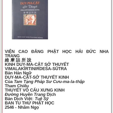
VIỆN CAO ĐẲNG PHẬT HỌC HẢI ĐỨC NHA
TRANG
維 摩 詰 所 說
KINH DUY-MA-CẬT SỞ THUYẾT
VIMALAKĪRTINIRDEŚA-SŪTRA
Bản Hán Ngữ
DUY-MA-CẬT-SỞ THUYẾT KINH
Của
Tam Tạng Pháp Sư Cưu-ma-la-thập
Tham Chiếu
THUYẾT VÔ CẤU XƯNG KINH
Đường Huyền Trang
Dịch
Bản Dịch Việt:
Tuệ Sỹ
BAN TU THƯ PHẬT HỌC
2546 - Nhâm Ngọ