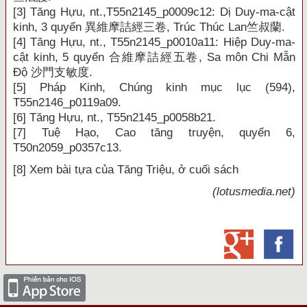
[3]
Tăng Hựu, nt.,T55n2145_p0009c12: Dị Duy-ma-cật
kinh, 3 quyển
異維摩詰經三卷
, Trúc Thúc Lan
竺叔蘭
.
[4]
Tăng Hựu, nt., T55n2145_p0010a11: Hiệp Duy-ma-
cật kinh, 5 quyển
合維摩詰經五卷
, Sa môn Chi Mẫn
Độ
沙門支敏度
.
[5]
Pháp Kinh, Chúng kinh mục lục (594),
T55n2146_p0119a09.
[6]
Tăng Hựu, nt., T55n2145_p0058b21.
[7]
Tuệ Hạo, Cao tăng truyện, quyển 6,
T50n2059_p0357c13.
[8]
Xem bài tựa của Tăng Triệu, ở cuối sách
(lotusmedia.net)