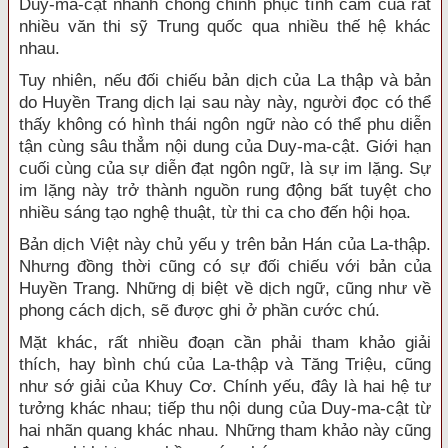
Duy-ma-cật nhanh chóng chinh phục tình cảm của rất
nhiều văn thi sỹ Trung quốc qua nhiều thế hệ khác
nhau.
Tuy nhiên, nếu đối chiếu bản dịch của La thập và bản
do Huyền Trang dịch lại sau này này, người đọc có thể
thấy không có hình thái ngôn ngữ nào có thể phu diễn
tận cùng sâu thẳm nội dung của Duy-ma-cật. Giới hạn
cuối cùng của sự diễn đạt ngôn ngữ, là sự im lặng. Sự
im lặng này trở thành nguồn rung động bất tuyệt cho
nhiều sáng tạo nghệ thuật, từ thi ca cho đến hội họa.
Bản dịch Việt này chủ yếu y trên bản Hán của La-thập.
Nhưng đồng thời cũng có sự đối chiếu với bản của
Huyền Trang. Những dị biệt về dịch ngữ, cũng như về
phong cách dịch, sẽ được ghi ở phần cước chú.
Mặt khác, rất nhiều đoạn cần phải tham khảo giải
thích, hay bình chú của La-thập và Tăng Triệu, cũng
như sớ giải của Khuy Cơ. Chính yếu, đây là hai hệ tư
tưởng khác nhau; tiếp thu nội dung của Duy-ma-cật từ
hai nhãn quang khác nhau. Những tham khảo này cũng