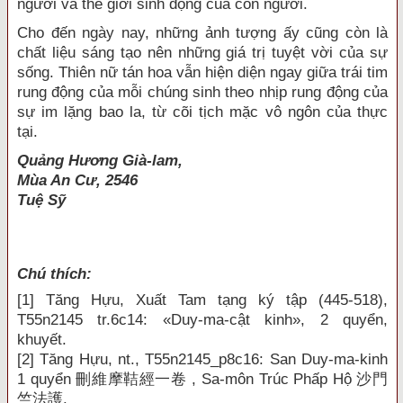
người và thế giới sinh động của con người.
Cho đến ngày nay, những ảnh tượng ấy cũng còn là
chất liệu sáng tạo nên những giá trị tuyệt vời của sự
sống. Thiên nữ tán hoa vẫn hiện diện ngay giữa trái tim
rung động của mỗi chúng sinh theo nhịp rung động của
sự im lặng bao la, từ cõi tịch mặc vô ngôn của thực
tại.
Quảng Hương Già-lam,
Mùa An Cư, 2546
Tuệ Sỹ
Chú thích:
[1]
Tăng Hựu, Xuất Tam tạng ký tập (445-518),
T55n2145 tr.6c14: «Duy-ma-cật kinh», 2 quyển,
khuyết.
[2]
Tăng Hựu, nt., T55n2145_p8c16: San Duy-ma-kinh
1 quyển
刪維摩
鞊經一卷
, Sa-môn
Trúc Phấp Hộ
沙門
竺法護
.