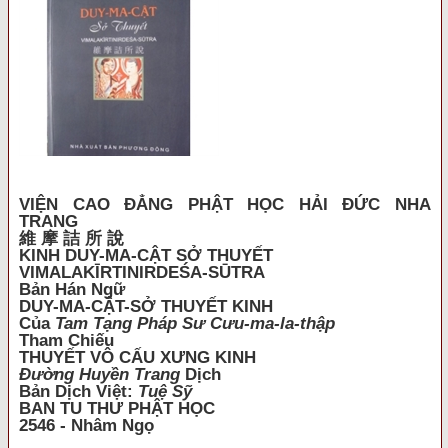
VIỆN CAO ĐẲNG PHẬT HỌC HẢI ĐỨC NHA
TRANG
維 摩 詰 所 說
KINH DUY-MA-CẬT SỞ THUYẾT
VIMALAKĪRTINIRDEŚA-SŪTRA
Bản Hán Ngữ
DUY-MA-CẬT-SỞ THUYẾT KINH
Của
Tam Tạng Pháp Sư Cưu-ma-la-thập
Tham Chiếu
THUYẾT VÔ CẤU XƯNG KINH
Đường Huyền Trang
Dịch
Bản Dịch Việt:
Tuệ Sỹ
BAN TU THƯ PHẬT HỌC
2546 - Nhâm Ngọ