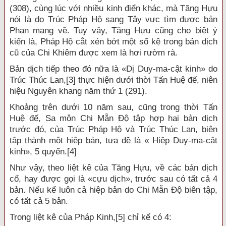
(308), cùng lúc với nhiều kinh điển khác, mà Tăng Hựu
nói là do Trúc Pháp Hộ sang Tây vực tìm được bản
Phạn mang về. Tuy vậy, Tăng Hựu cũng cho biêt ý
kiến là, Pháp Hộ cắt xén bớt một số kệ trong bản dịch
cũ của Chi Khiêm được xem là hơi rườm rà.
Bản dịch tiếp theo đó nữa là «Dị Duy-ma-cật kinh» do
Trúc Thúc Lan,
[3]
thực hiện dưới thời Tấn Huệ đế, niên
hiệu Nguyên khang năm thứ 1 (291).
Khoảng trên dưới 10 năm sau, cũng trong thời Tấn
Huệ đế, Sa môn Chi Mẫn Độ tập hợp hai bản dịch
trước đó, của Trúc Pháp Hộ và Trúc Thúc Lan, biên
tập thành một hiệp bản, tựa đề là « Hiệp Duy-ma-cật
kinh», 5 quyển.[4]
Như vậy, theo liệt kê của Tăng Hựu, về các bản dịch
cổ, hay được gọi là «cựu dịch», trước sau có tất cả 4
bản. Nếu kể luôn cả hiệp bản do Chi Mẫn Độ biên tập,
có tất cả 5 bản.
Trong liệt kê của Pháp Kinh,
[5]
chỉ kể có 4: