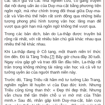
các dịch giả và các nhà nghiên cứu, cố gắng truyền
đạt nội dung uẩn áo của Duy-ma-cật bằng phương tiện
ngôn ngữ, mà như chính trong đối thoại giữa Duy-ma-
cật và Văn-thù thể hiện rất sinh động qua những biểu
tượng phong phú hình tượng văn học lãng mạn để
vượt qua giới hạn mà ngôn ngữ không thể vượt qua.
Trong các bản dịch, bản do La-thập được truyền bá
rộng rãi nhất, với rất nhiêu bản chú giải khác nhau qua
nhiều thế hệ khác nhau.
Khi La-thập đang ở Cô tạng, một thanh niên trí thức
tìm đến. Đó là Tăng Triệu.
[7]
Bấy giờ chưa đầy 30 tuổi.
Ngay vừa gặp gỡ và trao đổi lần đầu tiên, La-thập rất
trân trọng không những tài năng văn học và cả về tư
tưởng uyên áo của người thanh niên này.
Trước đó, Tăng Triệu rất hâm mộ tư tưởng Lão Trang,
nghiền ngẫm lẽ huyền vi của Đạo đức kinh. Nhưng
Triệu cũng từng than thở: « Đẹp thì đẹp thật. Nhưng
vẫn chưa thể tận thiện chỗ u vi mờ mịt của Thần
minh.» Sau đó, nhân gặp kinh Duy-ma-cật, bản cựu