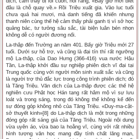
dịch, cảm thấy bị lôi cuốn, nói rằng, «Bây giờ mới biết
đâu là chỗ quay về.» Rồi Triệu xuất gia. Vào luc tuổi
chưa quá hai mươi, mà danh tiếng đã khiến nhưng
thanh niên cùng thế hệ cảm thấy phải ganh tị vì sở học
quảng bác, tư tưỏng sâu sắc, tài biện luân bén nhọn
không dễ có người đương nổi.
La-thập đến Trường an năm 401. Bấy giờ Triệu mới 27
tuổi. Dưới sự hỗ trợ, và cũng là đại tín thí rất ngưỡng
mộ La-thập, của Dao Hưng (366-416) vua nước Hậu
Tần, La-thập khởi đầu sự nghiệp phiên dịch vĩ đại tại
Trung quốc cùng với người môn sinh xuất sắc và cũng
là người trợ thủ đắc lực trong công trình phiên dịch; đó
là Tăng Triệu. Văn dịch của La-thập được các thế hệ
nghiên cưu Phật học Hán tạng rất hâm mộ vì sự lưu
loát và trong sáng, trong đó không thể không kể đến
sự đóng góp không nhỏ của Tăng Triệu. «Duy-ma-cật-
sở thuyết kinh»
[8]
do La-thập dịch là một trong những
đóng góp rất sáng giá của Tăng Triệu. Ngoài nội dung
vừa uyên áo, vừa bao la hoằng vĩ, cùng với rất nhiều
hình tượng văn học mang đầy tính chất lãng mạn,