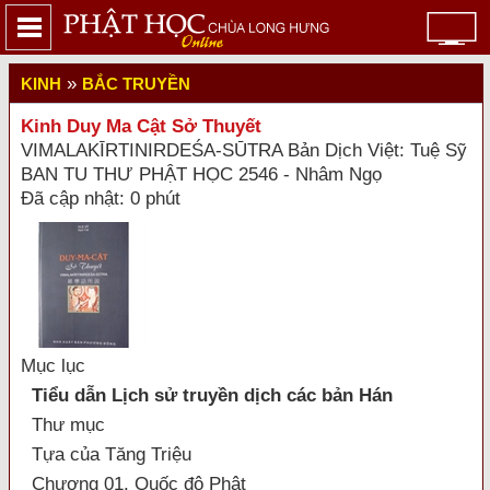
»
KINH
BẮC TRUYỀN
Kinh Duy Ma Cật Sở Thuyết
VIMALAKĪRTINIRDEŚA-SŪTRA Bản Dịch Việt: Tuệ Sỹ
BAN TU THƯ PHẬT HỌC 2546 - Nhâm Ngọ
Đã cập nhật: 0 phút
Mục lục
Tiểu dẫn Lịch sử truyền dịch các bản Hán
Thư mục
Tựa của Tăng Triệu
Chương 01. Quốc độ Phật