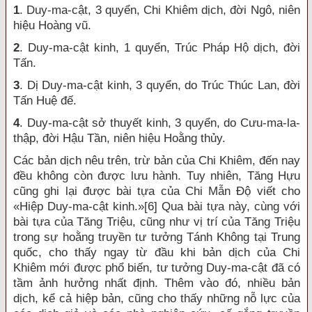
1
.
Duy-ma-cật, 3 quyển, Chi Khiêm dịch, đời Ngô, niên
hiệu Hoàng vũ.
2
.
Duy-ma-cật kinh, 1 quyển, Trúc Pháp Hộ dịch, đời
Tấn
.
3
.
Dị Duy-ma-cật kinh, 3 quyển, do Trúc Thúc Lan, đời
Tấn Huệ đế.
4
.
Duy-ma-cật sở thuyết kinh, 3 quyển, do Cưu-ma-la-
thập, đời Hậu Tần, niên hiệu Hoằng thủy.
Các bản dịch nêu trên, trừ bản của Chi Khiêm, đến nay
đều không còn được lưu hành. Tuy nhiên, Tăng Hựu
cũng ghi lại được bài tựa của Chi Mẫn Độ viết cho
«Hiệp Duy-ma-cật kinh.»
[6]
Qua bài tựa này, cùng với
bài tựa của Tăng Triệu, cũng như vị trí của Tăng Triệu
trong sự hoằng truyền tư tưởng Tánh Không tại Trung
quốc, cho thấy ngay từ đầu khi bản dịch của Chi
Khiêm mới được phổ biến, tư tưởng Duy-ma-cật đã có
tầm ảnh hưởng nhất định. Thêm vào đó, nhiều bản
dịch, kể cả hiệp bản, cũng cho thấy những nỗ lực của