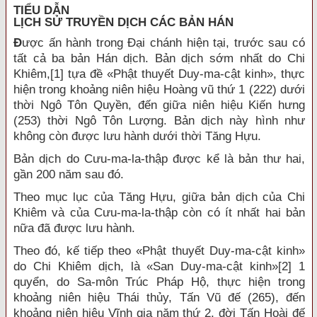
TIỂU DẪN
LỊCH SỬ TRUYỀN DỊCH CÁC BẢN HÁN
Đ
ược ấn hành trong Đại chánh hiện tại, trước sau có
tất cả ba bản Hán dịch.
Bản dịch sớm nhất do Chi
Khiêm,
[1]
tựa đề «Phật thuyết Duy-ma-cật kinh», thực
hiện trong khoảng niên hiệu Hoàng vũ thứ 1 (222) dưới
thời Ngô Tôn Quyền, đến giữa niên hiệu Kiến hưng
(253) thời Ngô Tôn Lượng. Bản dịch này hình như
không còn được lưu hành dưới thời Tăng Hựu.
Bản dịch do Cưu-ma-la-thập được kể là bản thư hai,
gần 200 năm sau đó.
Theo mục lục của Tăng Hựu, giữa bản dịch của Chi
Khiêm và của Cưu-ma-la-thập còn có ít nhất hai bản
nữa đã được lưu hành.
Theo đó, kế tiếp theo «Phật thuyết Duy-ma-cật kinh»
do Chi Khiêm dịch, là «San Duy-ma-cật kinh»
[2]
1
quyển, do Sa-môn Trúc Pháp Hộ, thực hiện trong
khoảng niên hiệu Thái thủy, Tấn Vũ đế (265), đến
khoảng niên hiệu Vĩnh gia năm thứ 2, đời Tấn Hoài đế