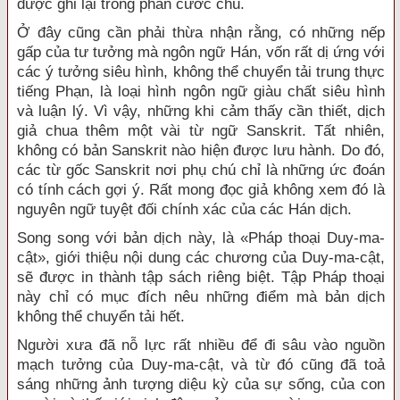
được ghi lại trong phần cước chú.
Ở đây cũng cần phải thừa nhận rằng, có những nếp
gấp của tư tưởng mà ngôn ngữ Hán, vốn rất dị ứng với
các ý tưởng siêu hình, không thể chuyển tải trung thực
tiếng Phạn, là loại hình ngôn ngữ giàu chất siêu hình
và luận lý. Vì vậy, những khi cảm thấy cần thiết, dịch
giả chua thêm một vài từ ngữ Sanskrit. Tất nhiên,
không có bản Sanskrit nào hiện được lưu hành. Do đó,
các từ gốc Sanskrit nơi phụ chú chỉ là những ức đoán
có tính cách gợi ý. Rất mong đọc giả không xem đó là
nguyên ngữ tuyệt đối chính xác của các Hán dịch.
Song song với bản dịch này, là «Pháp thoại Duy-ma-
cật», giới thiệu nội dung các chương của Duy-ma-cật,
sẽ được in thành tập sách riêng biệt. Tập Pháp thoại
này chỉ có mục đích nêu những điểm mà bản dịch
không thể chuyển tải hết.
Người xưa đã nỗ lực rất nhiều để đi sâu vào nguồn
mạch tưởng của Duy-ma-cật, và từ đó cũng đã toả
sáng những ảnh tượng diệu kỳ của sự sống, của con