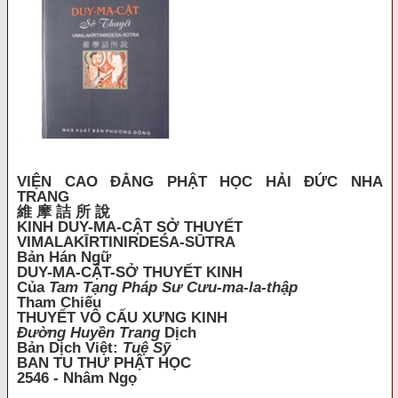
VIỆN CAO ĐẲNG PHẬT HỌC HẢI ĐỨC NHA
TRANG
維 摩 詰 所 說
KINH DUY-MA-CẬT SỞ THUYẾT
VIMALAKĪRTINIRDEŚA-SŪTRA
Bản Hán Ngữ
DUY-MA-CẬT-SỞ THUYẾT KINH
Của
Tam Tạng Pháp Sư Cưu-ma-la-thập
Tham Chiếu
THUYẾT VÔ CẤU XƯNG KINH
Đường Huyền Trang
Dịch
Bản Dịch Việt:
Tuệ Sỹ
BAN TU THƯ PHẬT HỌC
2546 - Nhâm Ngọ