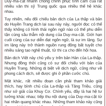
Duy-ma-cật nhanh chóng chinh phục tình cảm của rất
nhiều văn thi sỹ Trung quốc qua nhiều thế hệ khác
nhau.
Tuy nhiên, nếu đối chiếu bản dịch của La thập và bản
do Huyền Trang dịch lại sau này này, người đọc có thể
thấy không có hình thái ngôn ngữ nào có thể phu diễn
tận cùng sâu thẳm nội dung của Duy-ma-cật. Giới hạn
cuối cùng của sự diễn đạt ngôn ngữ, là sự im lặng. Sự
im lặng này trở thành nguồn rung động bất tuyệt cho
nhiều sáng tạo nghệ thuật, từ thi ca cho đến hội họa.
Bản dịch Việt này chủ yếu y trên bản Hán của La-thập.
Nhưng đồng thời cũng có sự đối chiếu với bản của
Huyền Trang. Những dị biệt về dịch ngữ, cũng như về
phong cách dịch, sẽ được ghi ở phần cước chú.
Mặt khác, rất nhiều đoạn cần phải tham khảo giải
thích, hay bình chú của La-thập và Tăng Triệu, cũng
như sớ giải của Khuy Cơ. Chính yếu, đây là hai hệ tư
tưởng khác nhau; tiếp thu nội dung của Duy-ma-cật từ
hai nhãn quang khác nhau. Những tham khảo này cũng