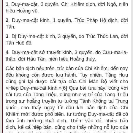
1
.
Duy-ma-cật, 3 quyển, Chi Khiêm dịch, đời Ngô, niên
hiệu Hoàng vũ.
2
.
Duy-ma-cật kinh, 1 quyển, Trúc Pháp Hộ dịch, đời
Tấn
.
3
.
Dị Duy-ma-cật kinh, 3 quyển, do Trúc Thúc Lan, đời
Tấn Huệ đế.
4
.
Duy-ma-cật sở thuyết kinh, 3 quyển, do Cưu-ma-la-
thập, đời Hậu Tần, niên hiệu Hoằng thủy.
Các bản dịch nêu trên, trừ bản của Chi Khiêm, đến nay
đều không còn được lưu hành. Tuy nhiên, Tăng Hựu
cũng ghi lại được bài tựa của Chi Mẫn Độ viết cho
«Hiệp Duy-ma-cật kinh.»
[6]
Qua bài tựa này, cùng với
bài tựa của Tăng Triệu, cũng như vị trí của Tăng Triệu
trong sự hoằng truyền tư tưởng Tánh Không tại Trung
quốc, cho thấy ngay từ đầu khi bản dịch của Chi
Khiêm mới được phổ biến, tư tưởng Duy-ma-cật đã có
tầm ảnh hưởng nhất định. Thêm vào đó, nhiều bản
dịch, kể cả hiệp bản, cũng cho thấy những nỗ lực của