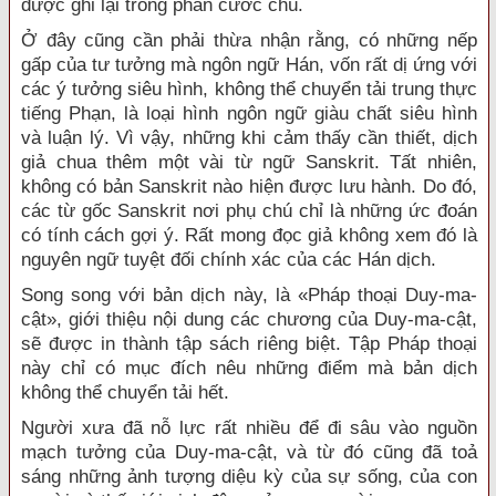
được ghi lại trong phần cước chú.
Ở đây cũng cần phải thừa nhận rằng, có những nếp
gấp của tư tưởng mà ngôn ngữ Hán, vốn rất dị ứng với
các ý tưởng siêu hình, không thể chuyển tải trung thực
tiếng Phạn, là loại hình ngôn ngữ giàu chất siêu hình
và luận lý. Vì vậy, những khi cảm thấy cần thiết, dịch
giả chua thêm một vài từ ngữ Sanskrit. Tất nhiên,
không có bản Sanskrit nào hiện được lưu hành. Do đó,
các từ gốc Sanskrit nơi phụ chú chỉ là những ức đoán
có tính cách gợi ý. Rất mong đọc giả không xem đó là
nguyên ngữ tuyệt đối chính xác của các Hán dịch.
Song song với bản dịch này, là «Pháp thoại Duy-ma-
cật», giới thiệu nội dung các chương của Duy-ma-cật,
sẽ được in thành tập sách riêng biệt. Tập Pháp thoại
này chỉ có mục đích nêu những điểm mà bản dịch
không thể chuyển tải hết.
Người xưa đã nỗ lực rất nhiều để đi sâu vào nguồn
mạch tưởng của Duy-ma-cật, và từ đó cũng đã toả
sáng những ảnh tượng diệu kỳ của sự sống, của con