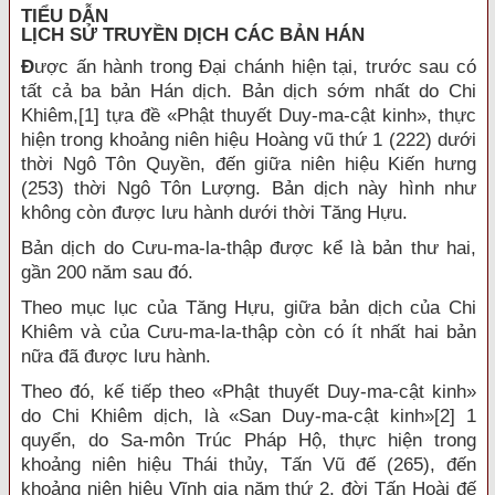
TIỂU DẪN
LỊCH SỬ TRUYỀN DỊCH CÁC BẢN HÁN
Đ
ược ấn hành trong Đại chánh hiện tại, trước sau có
tất cả ba bản Hán dịch.
Bản dịch sớm nhất do Chi
Khiêm,
[1]
tựa đề «Phật thuyết Duy-ma-cật kinh», thực
hiện trong khoảng niên hiệu Hoàng vũ thứ 1 (222) dưới
thời Ngô Tôn Quyền, đến giữa niên hiệu Kiến hưng
(253) thời Ngô Tôn Lượng. Bản dịch này hình như
không còn được lưu hành dưới thời Tăng Hựu.
Bản dịch do Cưu-ma-la-thập được kể là bản thư hai,
gần 200 năm sau đó.
Theo mục lục của Tăng Hựu, giữa bản dịch của Chi
Khiêm và của Cưu-ma-la-thập còn có ít nhất hai bản
nữa đã được lưu hành.
Theo đó, kế tiếp theo «Phật thuyết Duy-ma-cật kinh»
do Chi Khiêm dịch, là «San Duy-ma-cật kinh»
[2]
1
quyển, do Sa-môn Trúc Pháp Hộ, thực hiện trong
khoảng niên hiệu Thái thủy, Tấn Vũ đế (265), đến
khoảng niên hiệu Vĩnh gia năm thứ 2, đời Tấn Hoài đế