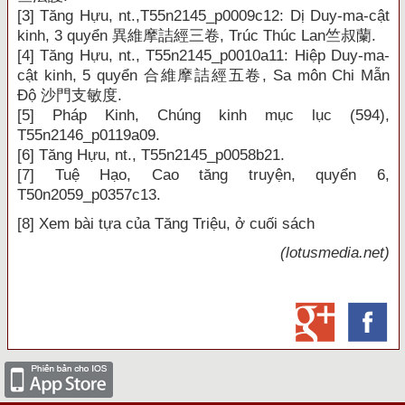
[3]
Tăng Hựu, nt.,T55n2145_p0009c12: Dị Duy-ma-cật
kinh, 3 quyển
異維摩詰經三卷
, Trúc Thúc Lan
竺叔蘭
.
[4]
Tăng Hựu, nt., T55n2145_p0010a11: Hiệp Duy-ma-
cật kinh, 5 quyển
合維摩詰經五卷
, Sa môn Chi Mẫn
Độ
沙門支敏度
.
[5]
Pháp Kinh, Chúng kinh mục lục (594),
T55n2146_p0119a09.
[6]
Tăng Hựu, nt., T55n2145_p0058b21.
[7]
Tuệ Hạo, Cao tăng truyện, quyển 6,
T50n2059_p0357c13.
[8]
Xem bài tựa của Tăng Triệu, ở cuối sách
(lotusmedia.net)