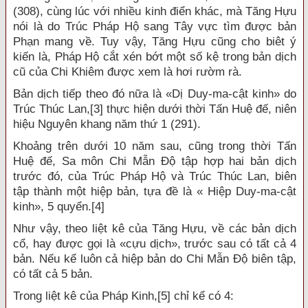
(308), cùng lúc với nhiều kinh điển khác, mà Tăng Hựu
nói là do Trúc Pháp Hộ sang Tây vực tìm được bản
Phạn mang về. Tuy vậy, Tăng Hựu cũng cho biêt ý
kiến là, Pháp Hộ cắt xén bớt một số kệ trong bản dịch
cũ của Chi Khiêm được xem là hơi rườm rà.
Bản dịch tiếp theo đó nữa là «Dị Duy-ma-cật kinh» do
Trúc Thúc Lan,
[3]
thực hiện dưới thời Tấn Huệ đế, niên
hiệu Nguyên khang năm thứ 1 (291).
Khoảng trên dưới 10 năm sau, cũng trong thời Tấn
Huệ đế, Sa môn Chi Mẫn Độ tập hợp hai bản dịch
trước đó, của Trúc Pháp Hộ và Trúc Thúc Lan, biên
tập thành một hiệp bản, tựa đề là « Hiệp Duy-ma-cật
kinh», 5 quyển.[4]
Như vậy, theo liệt kê của Tăng Hựu, về các bản dịch
cổ, hay được gọi là «cựu dịch», trước sau có tất cả 4
bản. Nếu kể luôn cả hiệp bản do Chi Mẫn Độ biên tập,
có tất cả 5 bản.
Trong liệt kê của Pháp Kinh,
[5]
chỉ kể có 4: