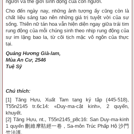
người và thế giới sinh động của con người.
Cho đến ngày nay, những ảnh tượng ấy cũng còn là
chất liệu sáng tạo nên những giá trị tuyệt vời của sự
sống. Thiên nữ tán hoa vẫn hiện diện ngay giữa trái tim
rung động của mỗi chúng sinh theo nhịp rung động của
sự im lặng bao la, từ cõi tịch mặc vô ngôn của thực
tại.
Quảng Hương Già-lam,
Mùa An Cư, 2546
Tuệ Sỹ
Chú thích:
[1]
Tăng Hựu, Xuất Tam tạng ký tập (445-518),
T55n2145 tr.6c14: «Duy-ma-cật kinh», 2 quyển,
khuyết.
[2]
Tăng Hựu, nt., T55n2145_p8c16: San Duy-ma-kinh
1 quyển
刪維摩
鞊經一卷
, Sa-môn
Trúc Phấp Hộ
沙門
竺法護
.