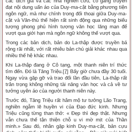
các dịch giả và các nhà nghiên cứu, cố gắng truyền
đạt nội dung uẩn áo của Duy-ma-cật bằng phương tiện
ngôn ngữ, mà như chính trong đối thoại giữa Duy-ma-
cật và Văn-thù thể hiện rất sinh động qua những biểu
tượng phong phú hình tượng văn học lãng mạn để
vượt qua giới hạn mà ngôn ngữ không thể vượt qua.
Trong các bản dịch, bản do La-thập được truyền bá
rộng rãi nhất, với rất nhiêu bản chú giải khác nhau qua
nhiều thế hệ khác nhau.
Khi La-thập đang ở Cô tạng, một thanh niên trí thức
tìm đến. Đó là Tăng Triệu.
[7]
Bấy giờ chưa đầy 30 tuổi.
Ngay vừa gặp gỡ và trao đổi lần đầu tiên, La-thập rất
trân trọng không những tài năng văn học và cả về tư
tưởng uyên áo của người thanh niên này.
Trước đó, Tăng Triệu rất hâm mộ tư tưởng Lão Trang,
nghiền ngẫm lẽ huyền vi của Đạo đức kinh. Nhưng
Triệu cũng từng than thở: « Đẹp thì đẹp thật. Nhưng
vẫn chưa thể tận thiện chỗ u vi mờ mịt của Thần
minh.» Sau đó, nhân gặp kinh Duy-ma-cật, bản cựu