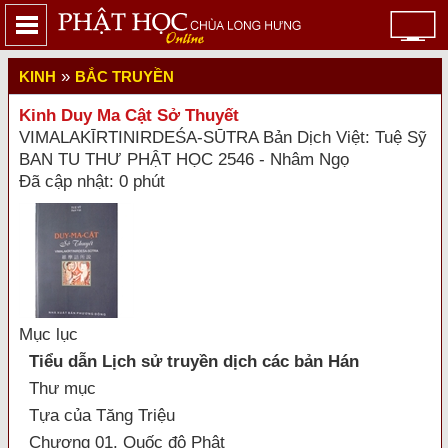
»
KINH
BẮC TRUYỀN
Kinh Duy Ma Cật Sở Thuyết
VIMALAKĪRTINIRDEŚA-SŪTRA Bản Dịch Việt: Tuệ Sỹ
BAN TU THƯ PHẬT HỌC 2546 - Nhâm Ngọ
Đã cập nhật: 0 phút
Mục lục
Tiểu dẫn Lịch sử truyền dịch các bản Hán
Thư mục
Tựa của Tăng Triệu
Chương 01. Quốc độ Phật