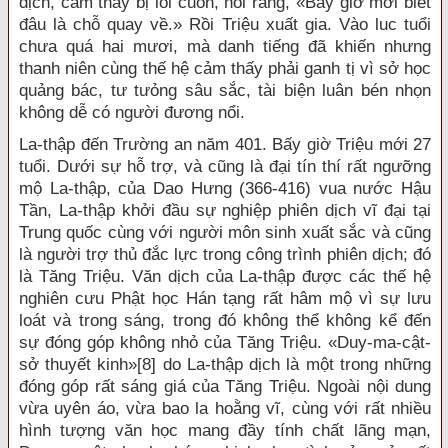
dịch, cảm thấy bị lôi cuốn, nói rằng, «Bây giờ mới biết
đâu là chỗ quay về.» Rồi Triệu xuất gia. Vào luc tuổi
chưa quá hai mươi, mà danh tiếng đã khiến nhưng
thanh niên cùng thế hệ cảm thấy phải ganh tị vì sở học
quảng bác, tư tưỏng sâu sắc, tài biện luân bén nhọn
không dễ có người đương nổi.
La-thập đến Trường an năm 401. Bấy giờ Triệu mới 27
tuổi. Dưới sự hỗ trợ, và cũng là đại tín thí rất ngưỡng
mộ La-thập, của Dao Hưng (366-416) vua nước Hậu
Tần, La-thập khởi đầu sự nghiệp phiên dịch vĩ đại tại
Trung quốc cùng với người môn sinh xuất sắc và cũng
là người trợ thủ đắc lực trong công trình phiên dịch; đó
là Tăng Triệu. Văn dịch của La-thập được các thế hệ
nghiên cưu Phật học Hán tạng rất hâm mộ vì sự lưu
loát và trong sáng, trong đó không thể không kể đến
sự đóng góp không nhỏ của Tăng Triệu. «Duy-ma-cật-
sở thuyết kinh»
[8]
do La-thập dịch là một trong những
đóng góp rất sáng giá của Tăng Triệu. Ngoài nội dung
vừa uyên áo, vừa bao la hoằng vĩ, cùng với rất nhiều
hình tượng văn học mang đầy tính chất lãng mạn,