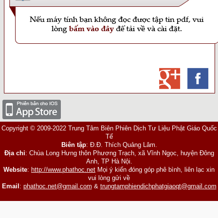
Copyright © 2009-2022 Trung Tâm Biên Phiên Dịch Tư Liệu Phật Giáo Quốc
Tế
Biên tập
: Đ.Đ. Thích Quảng Lâm.
Địa chỉ
: Chùa Long Hưng thôn Phương Trạch, xã Vĩnh Ngọc, huyện Đông
Anh, TP Hà Nội.
Website
:
http://www.phathoc.net
Mọi ý kiến đóng góp phê bình, liên lạc xin
vui lòng gửi về
Email
:
phathoc.net@gmail.com
&
trungtamphiendichphatgiaoqt@gmail.com