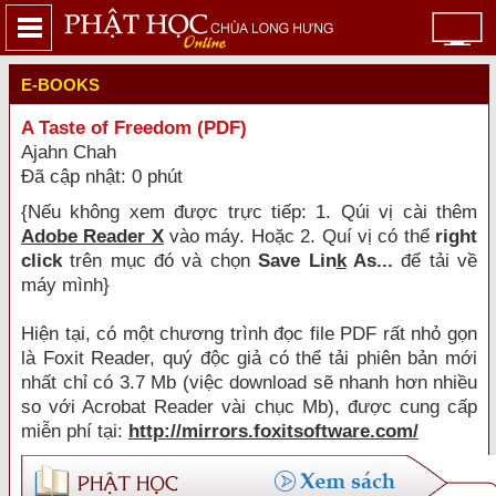
E-BOOKS
A Taste of Freedom (PDF)
Ajahn Chah
Đã cập nhật: 0 phút
{Nếu không xem được trực tiếp: 1. Qúi vị cài thêm
Adobe Reader X
vào máy. Hoặc 2. Quí vị có thể
right
click
trên mục đó và chọn
Save Lin
k
As...
để tải về
máy mình}
Hiện tại, có một chương trình đọc file PDF rất nhỏ gọn
là Foxit Reader, quý độc giả có thể tải phiên bản mới
nhất chỉ có 3.7 Mb (việc download sẽ nhanh hơn nhiều
so với Acrobat Reader vài chục Mb), được cung cấp
miễn phí tại:
http://mirrors.foxitsoftware.com/