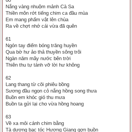
60
Nắng vàng nhuộm mảnh Cà Sa
Thiền môn rớt tiếng chim ca đầu mùa
Em mang phẩm vật lên chùa
Ra về chợt nhớ cái vừa đã quên
61
Ngón tay điểm bóng trăng huyền
Qua bờ hư ảo thả thuyền sông trôi
Ngàn năm mây nước bên trời
Thiên thu tự tánh vỡ lời hư không
62
Lang thang từ cõi phiêu bồng
Sương đầu ngọn cỏ nắng hồng song thưa
Buồn em khóc gió thu mưa
Buồn ta gửi lại cho vừa hồng hoang
63
Về xa mỏi cánh chim bằng
Tà dương bạc tóc Hương Giang gợn buồn