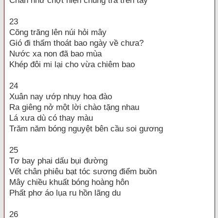
Chân như chợt hiện chung trà trên tay
23
Cõng trăng lên núi hỏi mây
Gió đi thấm thoát bao ngày về chưa?
Nước xa non đã bao mùa
Khép đôi mi lại cho vừa chiêm bao
24
Xuân nay ướp nhụy hoa đào
Ra giêng nở một lời chào tặng nhau
Lá xưa dù có thay màu
Trăm năm bóng nguyệt bên cầu soi gương
25
Tơ bay phai dấu bụi đường
Vết chân phiêu bạt tóc sương điểm buồn
Mây chiều khuất bóng hoàng hôn
Phất phơ áo lụa ru hồn lãng du
26