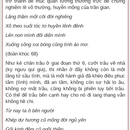
trở thành đề mục quán tưởng thường trực để chứng
nghiệm lẽ vô thường, huyễn mộng của trần gian.
Lặng thầm một cõi đời nghiêng
Xô theo suối tóc tơ huyền lênh đênh
Lên non mình đối diện mình
Xuống sông soi bóng cũng tình ảo mơ.
(đoản khúc 68)
Như kẻ chăn trâu ở giai đoạn thứ 6, cưỡi trâu về nhà
(kỵ ngưu qui gia), thi nhân ở đây không còn là một
lãng tử sầu tình, mà là một hành giả đã khéo điều phục
tâm (tình) mình, đã an tâm, không còn sợ hãi lo âu,
không sợ mất trâu, cũng không bị phiền lụy bởi trâu.
Có thể để trâu bên cạnh hay cho nó đi lang thang vẫn
không hề chi.
Từ nay ta ở bên người
Khép dư hương cũ mộng đời ngủ yên
Gối kinh đệm cỏ ngồi thiền