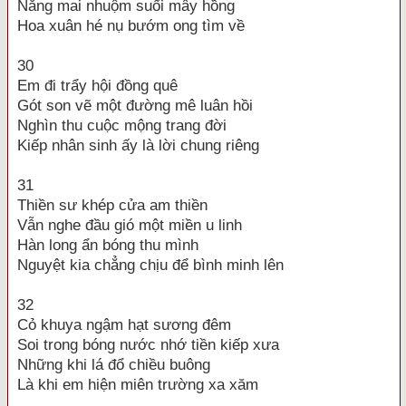
Nắng mai nhuộm suối mây hồng
Hoa xuân hé nụ bướm ong tìm về
30
Em đi trẩy hội đồng quê
Gót son vẽ một đường mê luân hồi
Nghìn thu cuộc mộng trang đời
Kiếp nhân sinh ấy là lời chung riêng
31
Thiền sư khép cửa am thiền
Vẫn nghe đầu gió một miền u linh
Hàn long ẩn bóng thu mình
Nguyệt kia chẳng chịu để bình minh lên
32
Cỏ khuya ngậm hạt sương đêm
Soi trong bóng nước nhớ tiền kiếp xưa
Những khi lá đổ chiều buông
Là khi em hiện miên trường xa xăm