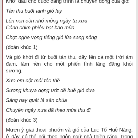
Khởi đầu cho cuộc đăng trình là chuyển động của gió:
Tàn thu buốt lạnh gió lay
Lên non còn nhớ mộng ngày ta xưa
Cánh chim phiêu bạt bao mùa
Chợt nghe vọng tiếng gió lùa sang sông
(đoản khúc 1)
Và gió khởi đi từ buổi tàn thu, dấy lên cả một trời ảm
đạm, làm nền cho một phiến tình lãng đãng khói
sương.
Xưa em cột mái tóc thề
Sương khuya đọng ướt đề huề gió đưa
Sáng nay quét lá sân chùa
Chuyện ngày xưa đã theo mùa thu đi
(đoản khúc 3)
Mượn ý giai thoại phướn và gió của Lục Tổ Huệ Năng,
ở đây có thể nói theo ngôn ngữ nhà thiền rằng, trong