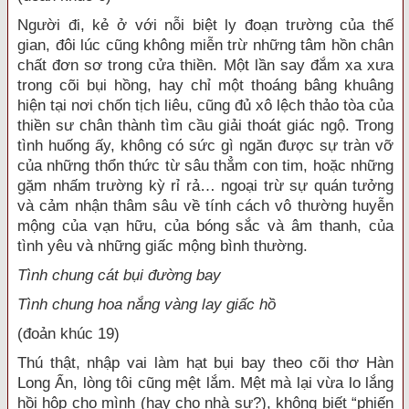
Người đi, kẻ ở với nỗi biệt ly đoạn trường của thế
gian, đôi lúc cũng không miễn trừ những tâm hồn chân
chất đơn sơ trong cửa thiền. Một lần say đắm xa xưa
trong cõi bụi hồng, hay chỉ một thoáng bâng khuâng
hiện tại nơi chốn tịch liêu, cũng đủ xô lệch thảo tòa của
thiền sư chân thành tìm cầu giải thoát giác ngộ. Trong
tình huống ấy, không có sức gì ngăn được sự tràn vỡ
của những thổn thức từ sâu thẳm con tim, hoặc những
gặm nhấm trường kỳ rỉ rả… ngoại trừ sự quán tưởng
và cảm nhận thâm sâu về tính cách vô thường huyễn
mộng của vạn hữu, của bóng sắc và âm thanh, của
tình yêu và những giấc mộng bình thường.
Tình chung cát bụi đường bay
Tình chung hoa nắng vàng lay giấc hồ
(đoản khúc 19)
Thú thật, nhập vai làm hạt bụi bay theo cõi thơ Hàn
Long Ẩn, lòng tôi cũng mệt lắm. Mệt mà lại vừa lo lắng
hồi hộp cho mình (hay cho nhà sư?), không biết “phiến