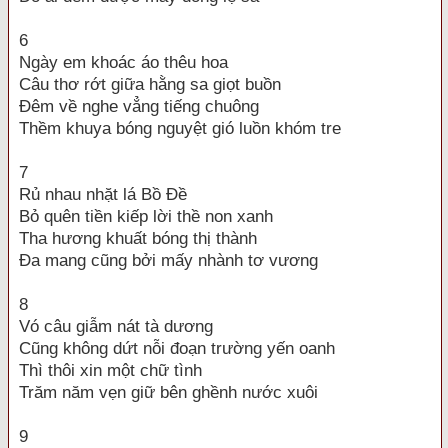
6
Ngày em khoác áo thêu hoa
Câu thơ rớt giữa hằng sa giọt buồn
Đêm về nghe vẳng tiếng chuông
Thềm khuya bóng nguyệt gió luồn khóm tre
7
Rủ nhau nhặt lá Bồ Đề
Bỏ quên tiền kiếp lời thề non xanh
Tha hương khuất bóng thị thành
Đa mang cũng bởi mấy nhành tơ vương
8
Vó câu giẫm nát tà dương
Cũng không dứt nỗi đoạn trường yến oanh
Thì thôi xin một chữ tình
Trăm năm vẹn giữ bên ghềnh nước xuôi
9