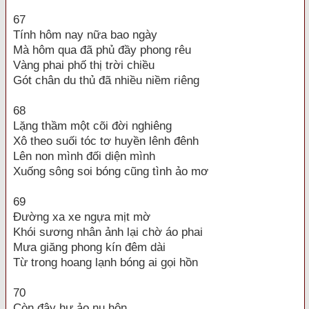
67
Tính hôm nay nữa bao ngày
Mà hôm qua đã phủ đầy phong rêu
Vàng phai phố thị trời chiều
Gót chân du thủ đã nhiều niềm riêng
68
Lặng thầm một cõi đời nghiêng
Xô theo suối tóc tơ huyền lênh đênh
Lên non mình đối diện mình
Xuống sông soi bóng cũng tình ảo mơ
69
Đường xa xe ngựa mịt mờ
Khói sương nhân ảnh lại chờ áo phai
Mưa giăng phong kín đêm dài
Từ trong hoang lạnh bóng ai gọi hồn
70
Còn đây hư ảo nụ hôn