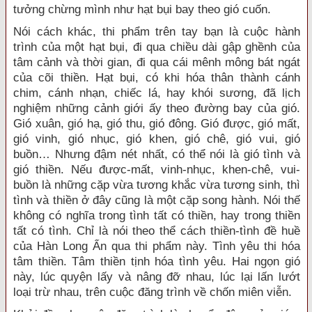
tưởng chừng mình như hạt bụi bay theo gió cuốn.
Nói cách khác, thi phẩm trên tay bạn là cuộc hành
trình của một hạt bụi, đi qua chiều dài gập ghềnh của
tâm cảnh và thời gian, đi qua cái mênh mông bát ngát
của cõi thiền. Hạt bụi, có khi hóa thân thành cánh
chim, cánh nhạn, chiếc lá, hay khói sương, đã lịch
nghiệm những cảnh giới ấy theo đường bay của gió.
Gió xuân, gió hạ, gió thu, gió đông. Gió được, gió mất,
gió vinh, gió nhục, gió khen, gió chê, gió vui, gió
buồn… Nhưng đậm nét nhất, có thể nói là gió tình và
gió thiền. Nếu được-mất, vinh-nhục, khen-chê, vui-
buồn là những cặp vừa tương khắc vừa tương sinh, thì
tình và thiền ở đây cũng là một cặp song hành. Nói thế
không có nghĩa trong tình tất có thiền, hay trong thiền
tất có tình. Chỉ là nói theo thể cách thiền-tình đề huề
của Hàn Long Ẩn qua thi phẩm này. Tình yêu thi hóa
tâm thiền. Tâm thiền tịnh hóa tình yêu. Hai ngọn gió
này, lúc quyện lấy và nâng đỡ nhau, lúc lại lấn lướt
loại trừ nhau, trên cuộc đăng trình về chốn miên viễn.