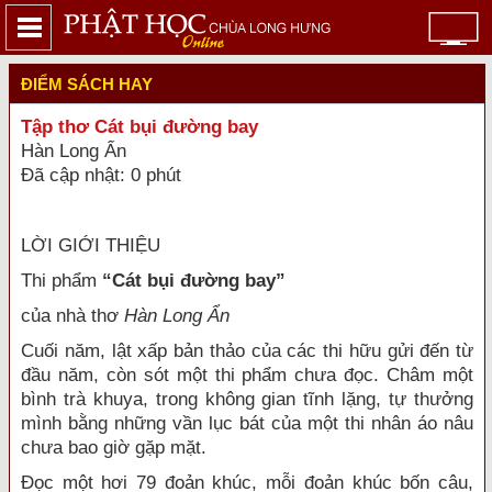
ĐIỂM SÁCH HAY
Tập thơ Cát bụi đường bay
Hàn Long Ẩn
Đã cập nhật: 0 phút
LỜI GIỚI THIỆU
Thi phẩm
“Cát bụi đường bay”
của nhà thơ
Hàn Long Ẩn
Cuối năm, lật xấp bản thảo của các thi hữu gửi đến từ
đầu năm, còn sót một thi phẩm chưa đọc. Châm một
bình trà khuya, trong không gian tĩnh lặng, tự thưởng
mình bằng những vần lục bát của một thi nhân áo nâu
chưa bao giờ gặp mặt.
Đọc một hơi 79 đoản khúc, mỗi đoản khúc bốn câu,