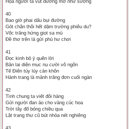
Họa người ta vút đường mờ như sương
40
Bao giờ phai dấu bụi đường
Gót chân thôi hết dặm trường phiêu du?
Vốc trăng hứng giọt sa mù
Đề thơ trên lá gửi phù hư chơi
41
Đọc kinh bỏ ý quên lời
Bản lai diện mục nụ cười vô ngôn
Tế Điên túy lúy càn khôn
Hành trang là mảnh trăng đơn cuối ngàn
42
Tình chung ta viết đôi hàng
Gửi người đan áo cho vàng cúc hoa
Trời tây đổ bóng chiều qua
Lật trang thư cũ bút nhòa nét nghiêng
43