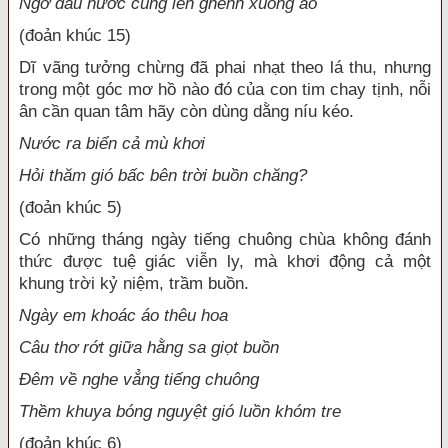
Ngờ đâu nước cũng lên ghềnh xuống ao
(đoản khúc 15)
Dĩ vãng tưởng chừng đã phai nhạt theo lá thu, nhưng
trong một góc mơ hồ nào đó của con tim chay tịnh, nỗi
ân cần quan tâm hãy còn dùng dằng níu kéo.
Nước ra biển cả mù khơi
Hỏi thăm gió bấc bên trời buồn chăng?
(đoản khúc 5)
Có những tháng ngày tiếng chuông chùa không đánh
thức được tuệ giác viễn ly, mà khơi động cả một
khung trời kỷ niệm, trầm buồn.
Ngày em khoác áo thêu hoa
Câu thơ rớt giữa hằng sa giọt buồn
Đêm về nghe vẳng tiếng chuông
Thềm khuya bóng nguyệt gió luồn khóm tre
(đoản khúc 6)