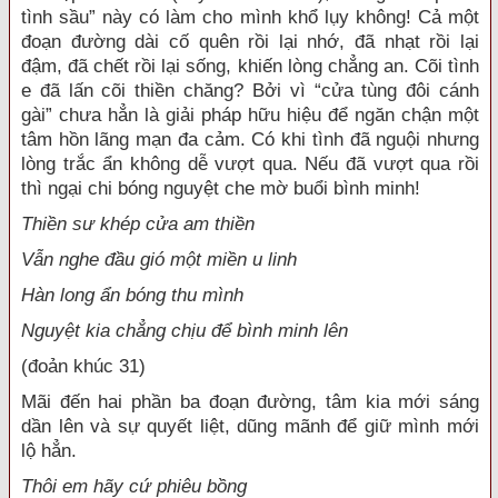
tình sầu” này có làm cho mình khổ lụy không! Cả một
đoạn đường dài cố quên rồi lại nhớ, đã nhạt rồi lại
đậm, đã chết rồi lại sống, khiến lòng chẳng an. Cõi tình
e đã lấn cõi thiền chăng? Bởi vì “cửa tùng đôi cánh
gài” chưa hẳn là giải pháp hữu hiệu để ngăn chận một
tâm hồn lãng mạn đa cảm. Có khi tình đã nguội nhưng
lòng trắc ẩn không dễ vượt qua. Nếu đã vượt qua rồi
thì ngại chi bóng nguyệt che mờ buổi bình minh!
Thiền sư khép cửa am thiền
Vẫn nghe đầu gió một miền u linh
Hàn long ẩn bóng thu mình
Nguyệt kia chẳng chịu để bình minh lên
(đoản khúc 31)
Mãi đến hai phần ba đoạn đường, tâm kia mới sáng
dần lên và sự quyết liệt, dũng mãnh để giữ mình mới
lộ hẳn.
Thôi em hãy cứ phiêu bồng