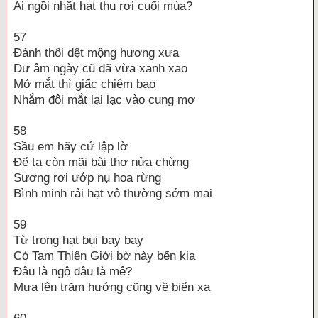
Ai ngồi nhặt hạt thu rơi cuối mùa?
57
Đành thôi dệt mộng hương xưa
Dư âm ngày cũ đã vừa xanh xao
Mở mắt thì giấc chiêm bao
Nhắm đôi mắt lại lạc vào cung mơ
58
Sầu em hãy cứ lập lờ
Để ta còn mãi bài thơ nửa chừng
Sương rơi ướp nụ hoa rừng
Bình minh rải hạt vô thường sớm mai
59
Từ trong hạt bụi bay bay
Có Tam Thiên Giới bờ này bến kia
Đâu là ngộ đâu là mê?
Mưa lên trăm hướng cũng về biển xa