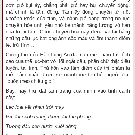
cơn gió bụi ấy, chẳng phải gió hay bụi chuyển động,
mà chính là tâm động. Tâm ấy động chuyển từ một
khoảnh khắc của tình, và hành giả đang trong nỗ lực
chuyển hóa tình yêu nhỏ bé thành năng lượng vô hạn
của từ bi tâm. Cuộc chuyển hóa này được vẽ lại bằng
những câu lục bát óng ánh sắc màu và âm thanh diễm
lệ, trữ tình…
Giọng thơ của Hàn Long Ẩn đã mấp mé chạm tới đỉnh
cao của thể lục-bát với lối ngắt câu, phân chữ thật điêu
luyện, tài tình. Thả hồn vào tâm điểm của thi phẩm ta
mới cảm nhận được sự mạnh mẽ thu hút người đọc
“cuốn theo chiều gió.”
Đây, hãy thử đặt tâm trạng của mình vào tình cảnh
này:
Lạc loài vết nhạn trời mây
Rã đôi cánh mỏng thêm dài thu phong
Tưởng đâu con nước xuôi dòng