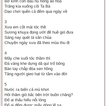
Bờ kinh còn dấu nụ hồng áo hoa
Trăng kia xuống cõi Ta Bà
Dạo chơi quên cả đêm qua ngày về
3
Xưa em cột mái tóc thề
Sương khuya đọng ướt đề huề gió đưa
Sáng nay quét lá sân chùa
Chuyện ngày xưa đã theo mùa thu đi
4
Mây che suối tóc thầm thì
Đá vàng khe dựng dã quì trổ bông
Bàn tay chắp đóa sen hồng
Tặng người gieo hạt từ tâm vào đời
5
Nước ra biển cả mù khơi
Hỏi thăm gió bấc bên trời buồn chăng?
Đố ai thấu hiểu nỗi lòng
Đố ai đếm được mấy dòng lệ sa