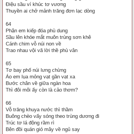
Điệu sầu ví khúc tơ vương
Thuyền ai chở mảnh trăng đơn lạc dòng
64
Phận em kiếp đóa phù dung
Sầu lên khóe mắt muôn trùng sơn khê
Cánh chim vỗ núi non về
Trao nhau vội vã lời thề phù vân
65
Tơ bay phố núi lưng chừng
Áo em lụa mỏng vạt gần vạt xa
Bước chân về giữa ngàn hoa
Thì đôi môi ấy còn là cảo thơm?
66
Vỗ trăng khuya nước thì thầm
Buông chèo vẩy sóng theo trùng dương đi
Trúc tơ lá động rầm rì
Bên đồi quán gió mây về ngủ say