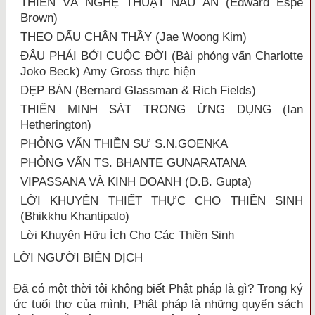
THIỀN VÀ NGHỆ THUẬT NẤU ĂN (Edward Espe
Brown)
THEO DẤU CHÂN THẦY (Jae Woong Kim)
ĐÂU PHẢI BỞI CUỘC ĐỜI (Bài phỏng vấn Charlotte
Joko Beck) Amy Gross thực hiện
DẸP BÀN (Bernard Glassman & Rich Fields)
THIỀN MINH SÁT TRONG ỨNG DỤNG (Ian
Hetherington)
PHỎNG VẤN THIỀN SƯ S.N.GOENKA
PHỎNG VẤN TS. BHANTE GUNARATANA
VIPASSANA VÀ KINH DOANH (D.B. Gupta)
LỜI KHUYÊN THIẾT THỰC CHO THIỀN SINH
(Bhikkhu Khantipalo)
Lời Khuyên Hữu Ích Cho Các Thiền Sinh
LỜI NGƯỜI BIÊN DỊCH
Đã có một thời tôi không biết Phật pháp là gì? Trong ký
ức tuổi thơ của mình, Phật pháp là những quyển sách