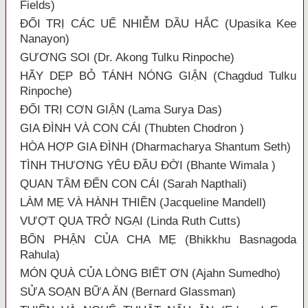
Fields)
ĐỐI TRỊ CÁC UẾ NHIỄM DẦU HẮC (Upasika Kee
Nanayon)
GƯƠNG SOI (Dr. Akong Tulku Rinpoche)
HÃY DẸP BỎ TÁNH NÓNG GIẬN (Chagdud Tulku
Rinpoche)
ĐỐI TRỊ CƠN GIẬN (Lama Surya Das)
GIA ĐÌNH VÀ CON CÁI (Thubten Chodron )
HÒA HỢP GIA ĐÌNH (Dharmacharya Shantum Seth)
TÌNH THƯƠNG YÊU ĐẦU ĐỜI (Bhante Wimala )
QUAN TÂM ĐẾN CON CÁI (Sarah Napthali)
LÀM MẸ VÀ HÀNH THIỀN (Jacqueline Mandell)
VƯỢT QUA TRỞ NGẠI (Linda Ruth Cutts)
BỔN PHẬN CỦA CHA MẸ (Bhikkhu Basnagoda
Rahula)
MÓN QUÀ CỦA LÒNG BIẾT ƠN (Ajahn Sumedho)
SỬA SOẠN BỮA ĂN (Bernard Glassman)