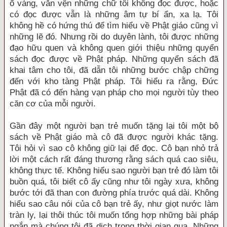
ố vàng, vằn vện những chữ tôi không đọc được, hoặc
có đọc được vẫn là những âm tự bí ẩn, xa lạ. Tôi
không hề có hứng thú để tìm hiểu về Phật giáo cũng vì
những lẽ đó. Nhưng rồi do duyên lành, tôi được những
đạo hữu quen và không quen giới thiệu những quyển
sách đọc được về Phật pháp. Những quyển sách đã
khai tâm cho tôi, đã dẫn tôi những bước chập chững
đến với kho tàng Phật pháp. Tôi hiểu ra rằng, Đức
Phật đã có đến hàng vạn pháp cho mọi người tùy theo
căn cơ của mỗi người.
Gần đây một người bạn trẻ muốn tặng lại tôi một bộ
sách về Phật giáo mà cô đã được người khác tặng.
Tôi hỏi vì sao cô không giữ lại để đọc. Cô bạn nhỏ trả
lời một cách rất đáng thương rằng sách quá cao siêu,
không thực tế. Không hiểu sao người bạn trẻ đó làm tôi
buồn quá, tôi biết cô ấy cũng như tôi ngày xưa, không
bước tới đã than con đường phía trước quá dài. Không
hiểu sao câu nói của cô bạn trẻ ấy, như giọt nước làm
tràn ly, lại thôi thúc tôi muốn tổng hợp những bài pháp
ngắn mà chúng tôi đã dịch trong thời gian qua. Những