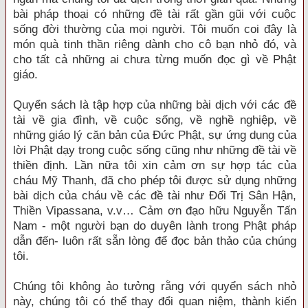
bài pháp thoại có những đề tài rất gần gũi với cuộc
sống đời thường của mọi người. Tôi muốn coi đây là
món quà tinh thần riêng dành cho cô bạn nhỏ đó, và
cho tất cả những ai chưa từng muốn đọc gì về Phật
giáo.
Quyển sách là tập hợp của những bài dịch với các đề
tài về gia đình, về cuộc sống, về nghề nghiệp, về
những giáo lý căn bản của Đức Phật, sự ứng dụng của
lời Phật dạy trong cuộc sống cũng như những đề tài về
thiền định. Lần nữa tôi xin cảm ơn sự hợp tác của
cháu Mỹ Thanh, đã cho phép tôi được sử dụng những
bài dịch của cháu về các đề tài như Đối Trị Sân Hận,
Thiền Vipassana, v.v… Cảm ơn đạo hữu Nguyễn Tấn
Nam - một người bạn do duyên lành trong Phật pháp
dẫn đến- luôn rất sẵn lòng để đọc bản thảo của chúng
tôi.
Chúng tôi không ảo tưởng rằng với quyển sách nhỏ
này, chúng tôi có thể thay đổi quan niệm, thành kiến