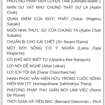
PHƯƠNG PHÁP RÈN LUYỆN TÂM (Leonard Bullen )
NHÌN SỰ VẬT NHƯ CHÚNG THẬT SỰ LÀ (Ajahn
Chah)
QUAN ĐIỂM CỦA ĐỨC PHẬT (Sokei Shigetsu
Sasaki)
NGÔI NHÀ THỰC SỰ CỦA CHÚNG TA (Ajahn Chah
Subatto)
CHUẨN BỊ CHO CÁI CHẾT (Sri Swami Rama)
MỘT ĐỜI SỐNG CÓ Ý NGHĨA (Lama Zopa
Rinpoche)
CÓ KHỔ MỚI BIẾT TU (Upasika Kee Nanayon)
LỜI NÓI DỄ NGHE (Allan Lokos)
LỢI ÍCH TỐI ĐA (Danai Chanchaochai)
HẠNH PHÚC VẪN HIỆN HỮU TRONG CUỘC SỐNG
HIỆN ĐẠI (TT. Horowpothane Sathindriya Thera)
PHƯƠNG PHÁP THƯ GIÃN NƠI LÀM VIỆC (Norm
De Plume)
THỜI GIAN VÀ TIỀN BẠC (Bernard Glassman – Rich