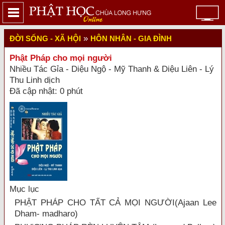
»
ĐỜI SỐNG - XÃ HỘI
HÔN NHÂN - GIA ĐÌNH
Phật Pháp cho mọi người
Nhiều Tác Gỉa - Diệu Ngộ - Mỹ Thanh & Diệu Liên - Lý
Thu Linh dịch
Đã cập nhật: 0 phút
Mục lục
PHẬT PHÁP CHO TẤT CẢ MỌI NGƯỜI(Ajaan Lee
Dham- madharo)