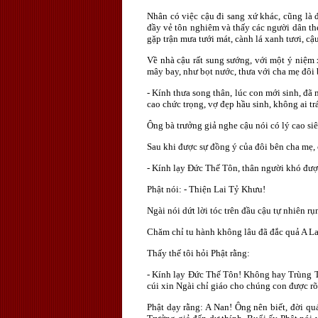
Nhân có việc cậu đi sang xứ khác, cũng là 
đầy vẻ tôn nghiêm và thấy các người dân the
gặp trận mưa tưới mát, cành lá xanh tươi, cậ
Về nhà cậu rất sung sướng, với một ý niệm 
mây bay, như bọt nước, thưa với cha mẹ đôi 
- Kính thưa song thân, lúc con mới sinh, đã
cao chức trọng, vợ đẹp hầu sinh, không ai tr
Ông bà trưởng giả nghe cậu nói có lý cao siê
Sau khi được sự đồng ý của đôi bên cha mẹ, 
- Kính lạy Ðức Thế Tôn, thân người khó được,
Phật nói: - Thiện Lai Tỷ Khưu!
Ngài nói dứt lời tóc trên đầu cậu tự nhiên r
Chăm chỉ tu hành không lâu đã đắc quả A L
Thấy thế tôi hỏi Phật rằng:
- Kính lạy Ðức Thế Tôn! Không hay Trùng Tí
cúi xin Ngài chỉ giáo cho chúng con được r
Phật dạy rằng: A Nan! Ông nên biết, đời q