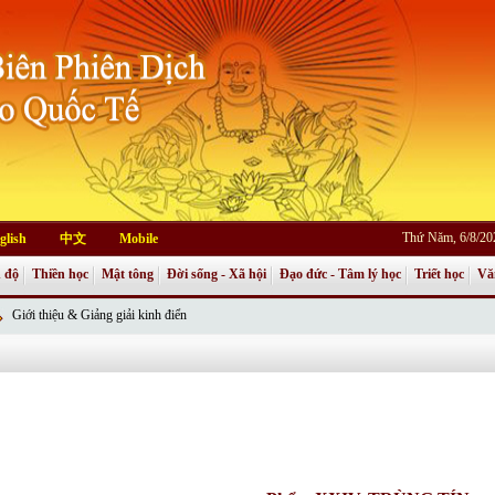
Thứ Năm, 6/8/20
glish
中文
Mobile
 độ
Thiền học
Mật tông
Đời sống - Xã hội
Đạo đức - Tâm lý học
Triết học
Vă
Giới thiệu & Giảng giải kinh điển