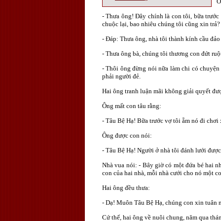
Ô
- Thưa ông! Đây chính là con tôi, bữa trướ
chuộc lại, bao nhiêu chúng tôi cũng xin trả?
- Đáp: Thưa ông, nhà tôi thành kính cầu đảo
- Thưa ông bà, chúng tôi thương con đứt ruột
- Thôi ông đừng nói nữa làm chi có chuyện l
phải người đẻ.
Hai ông tranh luận mãi không giải quyết đư
Ông mất con tâu rằng:
- Tâu Bệ Hạ! Bữa trước vợ tôi ẵm nó đi chơi
Ông được con nói:
- Tâu Bệ Hạ! Người ở nhà tôi đánh lưới được
Nhà vua nói: - Bây giờ có một đứa bé hai nh
con của hai nhà, mỗi nhà cưới cho nó một con
Hai ông đều thưa:
- Dạ! Muôn Tâu Bệ Hạ, chúng con xin tuân 
Cứ thế, hai ông về nuôi chung, năm qua thán