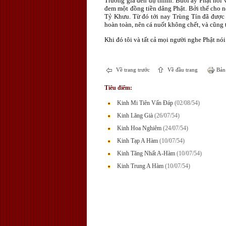
Trưởng giả đến dự thính. Buổi ấy Phật nói 
đem một đồng tiền dâng Phật. Bởi thế cho nê
Tỷ Khưu. Từ đó tới nay Trùng Tín đã được 
hoàn toàn, nên cá nuốt không chết, và cũng 
Khi đó tôi và tất cả mọi người nghe Phật nói 
Về trang trước
Về đầu trang
Bản 
Tiêu điểm:
Kinh Mi Tiên Vấn Đáp
(02/08/54)
Kinh Lăng Già
(26/07/54)
Kinh Hoa Nghiêm
(24/07/54)
Kinh Tạp A Hàm
(10/07/54)
Kinh Tăng Nhất A-Hàm
(10/07/54)
Kinh Trung A Hàm
(10/07/54)