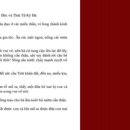
ô Độc và Thái Tử Kỳ Đà.
ầu đạo ở các miếu thần, vì lòng thành kính
 gia tộc: Ăn các mùi ngon, uống các rượu
vui vẻ, nên bà cứ tung cậu lên lại đỡ lấy,
ạn không cẩn thận, sảy tay đánh rơi cậu bé
i thôi! Sông sâu nước chảy mạnh tuyệt vô
t sức cầu Trời khẩn đất, đền nọ, miếu kia,
m về mổ ra, thấy một đứa bé trai bị con cá
em xong vui vẻ nói:
y, ông trao cho bà ẵm nuôi bú mớm cẩn thận.
t được con cá lớn mổ ra được đứa con trai