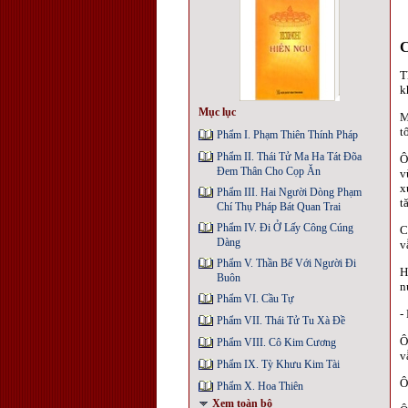
T
k
Mục lục
M
t
Phẩm I. Phạm Thiên Thính Pháp
Phẩm II. Thái Tử Ma Ha Tát Đõa
Ô
Đem Thân Cho Cọp Ăn
v
x
Phẩm III. Hai Người Dòng Phạm
t
Chí Thụ Pháp Bát Quan Trai
Phẩm IV. Đi Ở Lấy Công Cúng
C
Dàng
v
Phẩm V. Thần Bể Với Người Đi
H
Buôn
n
Phẩm VI. Cầu Tự
-
Phẩm VII. Thái Tử Tu Xà Đề
Ô
Phẩm VIII. Cô Kim Cương
v
Phẩm IX. Tỳ Khưu Kim Tài
Ô
Phẩm X. Hoa Thiên
Xem toàn bộ