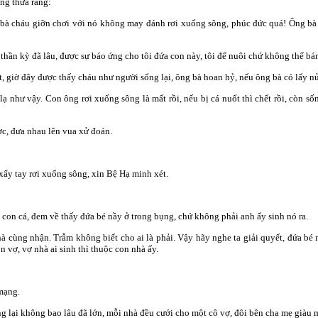
ng thưa rằng:
c bà cháu giỡn chơi với nó không may đánh rơi xuống sông, phúc đức quá! Ông bà 
 thần kỳ đã lâu, được sự báo ứng cho tôi đứa con này, tôi để nuôi chứ không thể bá
, giờ đây được thấy cháu như người sống lại, ông bà hoan hỷ, nếu ông bà có lấy nử
ạ như vậy. Con ông rơi xuống sông là mất rồi, nếu bị cá nuốt thì chết rồi, còn sốn
ợc, đưa nhau lên vua xử đoán.
 xẩy tay rơi xuống sông, xin Bệ Hạ minh xét.
 con cá, đem về thấy đứa bé nầy ở trong bụng, chứ không phải anh ấy sinh nó ra.
à cùng nhận. Trẫm không biết cho ai là phải. Vậy hãy nghe ta giải quyết, đứa bé n
 vợ, vợ nhà ai sinh thì thuộc con nhà ấy.
mạng.
g lại không bao lâu đã lớn, mỗi nhà đều cưới cho một cô vợ, đôi bên cha mẹ giàu