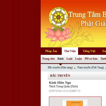
Pháp Âm
Thư Viện
Tiếng Việt
En
Trang chủ
Kinh
Luật
Luận
PH cơ bản
Tịnh
Bắc truyền (Hán tạng)
Nam truyền (Pali Tạng)
BẮC TRUYỀN
Kinh Hiền Ngu
Thích Trung Quán (Dịch)
23/07/2554 12:15 (GMT+7)