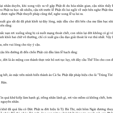
đại nhân duyên, khi xong việc ra về gặp Phật đi du hóa nhân gian, cậu nhìn thấy 
o Phật tu học rất nhiều, cậu tới trước lễ Phật rồi lui ngồi về một bên nghe Phật t
u được nghe Phật thuyết pháp cũng thế, nghe xong lễ tạ lui ra.
xuất gia sắt đá đã phát khởi tự đáy lòng, mặc dầu cho đôi bên cha mẹ lắm bạc nh
bên rằng:
 mắc nạn rơi xuống sông bị cá nuốt mạng thoát chết, con nhìn lại đời không có gì 
ánh khỏi hai chữ vô thường, chỉ có xuất gia cầu đạo giải thoát là vui thú nhất. Vậy 
u, nên vui lòng cho tùy ý cậu.
cậu lên đường đi đến chốn Phật cúi đầu làm lễ bạch rằng:
 đời là ảo mộng con thành thực trút bỏ nơi tục lụy, tới đây cầu Thế Tôn cho con đ
ụng hết, áo mặc trên mình biến thành áo Cà Sa. Phật đặt pháp hiệu cho là "Trùng Tín
a Hán.
n quá khứ kiếp làm hạnh gì, trồng nhân lành gì, rơi vào mồm cá không chết, hơn 
õ nguyên nhân.
uá khứ đã quá lâu có Ðức Phật ra đời hiệu là Tỳ Bà Thi, một hôm Ngài đương thu