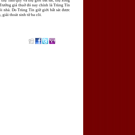
 thụ Tam quy và thụ giới bất sát, thụ xong
 Trưởng giả thuở đó nay chính là Trùng Tín
 nhà. Do Trùng Tín giữ giới bất sát được
giải thoát sinh tử ba cõi.