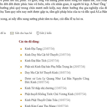
về phúc Bố thí, phúc Trì giới, ông vui mừng phát khởi lòng tin mạnh mẽ, xin Phật
n đời đời được phúc báo vô biên, trên cõi nhân gian, ít người bì kịp. A Nan! Ông
hưởng phú quý trong chín mươi mốt kiếp, nay được hưởng thụ gia nghiệp của đôi
thụ Tam quy nên nay mới được gặp ta, tắm gội pháp hóa của ta và đắc quả A La Hán, 
xong, ai nấy đều sung sướng phát tâm tu đạo, cúi đầu lễ tạ lui ra.
để in
Gửi cho bạn bè
Gửi ý kiến
Các tin đã đăng:
Kinh Địa Tạng
(23/07/54)
Kinh Duy Ma Cật Sở Thuyết
(23/07/54)
Kinh Đại Bảo Tích
(22/07/54)
Phật nói Kinh Đại báo Phụ Mẫu Trọng ân
(20/07/54)
Duy Ma Cật Sở Thuyết Kinh
(18/07/54)
Dược sư Lưu Ly Quang Như Lai Bản Nguyện Công
Đức Kinh
(18/07/54)
Kinh Tứ thập nhị chương
(13/07/54)
Phật thuyết Khổng Tước Chú Vương Kinh
(10/07/54)
Kinh Phật Thuyết Chăn Trâu
(10/07/54)
Kinh Kim Cang Thọ Mạng
(10/07/54)