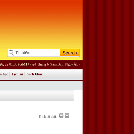
26, 22:01:03 (GMT+7)24 Tháng 6 Năm Bính Ngọ (ÂL)
n học
Lịch sử
Sách khác
Kích cỡ chữ: