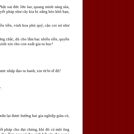
Phật oai đức lớn lao, quang minh sáng sủa,
huyết pháp như cây kia bị nắng héo khô hạn,
iều tiền, vinh hoa phú quý, cậu coi nó như
vững chắc, dù cho lắm bạc nhiều tiền, quyền
kính xin cho con xuất gia tu học!
ược nhập đạo tu hanh, xin từ bi tế độ!
".
nữa lại được hưởng hai gia nghiệp giàu có,
yết pháp cho đại chúng, khi đó có một ông