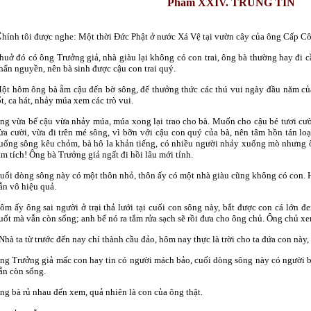
Phẩm XXIV.
TRÙNG TÍN
C
hính tôi được nghe: Một thời Ðức Phật ở nước Xá Vệ tại vườn cây của ông Cấp C
huở đó có ông Trưởng giả, nhà giàu lại không có con trai, ông bà thường hay đi c
hẩn nguyền, nên bà sinh được cậu con trai quý.
ột hôm ông bà ẵm cậu đến bờ sông, để thưởng thức các thú vui ngày đầu năm của
ốt, ca hát, nhảy múa xem các trò vui.
ng vừa bế cậu vừa nhảy múa, múa xong lại trao cho bà. Muốn cho cậu bé tươi cười 
ừa cười, vừa đi trên mé sông, vì bỡn với cậu con quý của bà, nên tâm hồn tán lo
uống sông kêu chỏm, bà hô la khản tiếng, có nhiều người nhảy xuống mò nhưng ô
ăm tích! Ông bà Trưởng giả ngất đi hồi lâu mới tỉnh.
uối dòng sông này có một thôn nhỏ, thôn ấy có một nhà giàu cũng không có con. Hế
ẫn vô hiệu quả.
ôm ấy ông sai người ở trại thả lưới tại cuối con sông này, bắt được con cá lớn đe
uốt mà vẫn còn sống; anh bế nó ra tắm rửa sạch sẽ rồi đưa cho ông chủ. Ông chủ x
 Nhà ta từ trước đến nay chí thành cầu đảo, hôm nay thực là trời cho ta đứa con nà
ng Trưởng giả mấc con hay tin có người mách bảo, cuối dòng sông này có người bắ
ẫn còn sống.
ng bà rủ nhau đến xem, quả nhiên là con của ông thật.