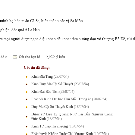
c mình họ hóa ra áo Cà Sa, biến thành các vị Sa Môn.
nghiệp, đắc quả A La Hán.
 cả mọi người được nghe diệu pháp đều phát tâm hướng đạo vô thượng Bồ Đề, cúi đầ
để in
Gửi cho bạn bè
Gửi ý kiến
Các tin đã đăng:
Kinh Địa Tạng
(23/07/54)
Kinh Duy Ma Cật Sở Thuyết
(23/07/54)
Kinh Đại Bảo Tích
(22/07/54)
Phật nói Kinh Đại báo Phụ Mẫu Trọng ân
(20/07/54)
Duy Ma Cật Sở Thuyết Kinh
(18/07/54)
Dược sư Lưu Ly Quang Như Lai Bản Nguyện Công
Đức Kinh
(18/07/54)
Kinh Tứ thập nhị chương
(13/07/54)
Phật thuyết Khổng Tước Chú Vương Kinh
(10/07/54)