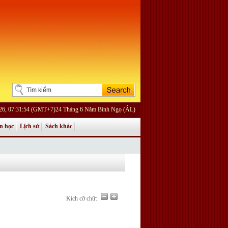
26, 07:31:54 (GMT+7)24 Tháng 6 Năm Bính Ngọ (ÂL)
n học
Lịch sử
Sách khác
Kích cỡ chữ: