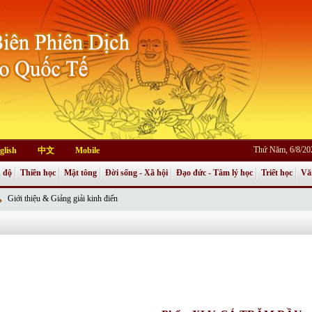
Thứ Năm, 6/8/20
glish
中文
Mobile
 độ
Thiền học
Mật tông
Đời sống - Xã hội
Đạo đức - Tâm lý học
Triết học
Vă
Giới thiệu & Giảng giải kinh điển