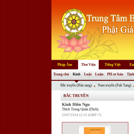
Pháp Âm
Thư Viện
Tiếng Việt
En
Trang chủ
Kinh
Luật
Luận
PH cơ bản
Tịnh
Bắc truyền (Hán tạng)
Nam truyền (Pali Tạng)
BẮC TRUYỀN
Kinh Hiền Ngu
Thích Trung Quán (Dịch)
23/07/2554 12:15 (GMT+7)