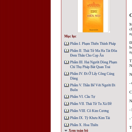
M
c
n
Mục lục
Đ
Phẩm I. Phạm Thiên Thính Pháp
h
Phẩm II. Thái Tử Ma Ha Tát Đõa
n
Đem Thân Cho Cọp Ăn
T
Phẩm III. Hai Người Dòng Phạm
N
Chí Thụ Pháp Bát Quan Trai
Phẩm IV. Đi Ở Lấy Công Cúng
N
Dàng
-
Phẩm V. Thần Bể Với Người Đi
Buôn
C
Phẩm VI. Cầu Tự
N
Phẩm VII. Thái Tử Tu Xà Đề
-
Phẩm VIII. Cô Kim Cương
Phẩm IX. Tỳ Khưu Kim Tài
-
Phẩm X. Hoa Thiên
T
Xem toàn bộ