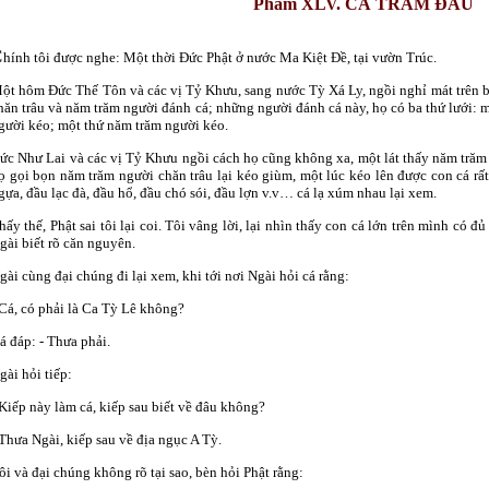
Phẩm XLV.
CÁ TRĂM ĐẦU
C
hính tôi được nghe: Một thời Ðức Phật ở nước Ma Kiệt Đề, tại vườn Trúc.
ột hôm Ðức Thế Tôn và các vị Tỷ Khưu, sang nước Tỳ Xá Ly, ngồi nghỉ mát trên b
hăn trâu và năm trăm người đánh cá; những người đánh cá này, họ có ba thứ lưới: m
gười kéo; một thứ năm trăm người kéo.
ức Như Lai và các vị Tỷ Khưu ngồi cách họ cũng không xa, một lát thấy năm trăm 
ọ gọi bọn năm trăm người chăn trâu lại kéo giùm, một lúc kéo lên được con cá rất
gựa, đầu lạc đà, đầu hổ, đầu chó sói, đầu lợn v.v… cá lạ xúm nhau lại xem.
hấy thế, Phật sai tôi lại coi. Tôi vâng lời, lại nhìn thấy con cá lớn trên mình có đủ
gài biết rõ căn nguyên.
gài cùng đại chúng đi lại xem, khi tới nơi Ngài hỏi cá rằng:
 Cá, có phải là Ca Tỳ Lê không?
á đáp: - Thưa phải.
gài hỏi tiếp:
 Kiếp này làm cá, kiếp sau biết về đâu không?
 Thưa Ngài, kiếp sau về địa ngục A Tỳ.
ôi và đại chúng không rõ tại sao, bèn hỏi Phật rằng: