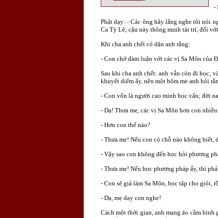
-
Phật dạy: - Các ông hãy lắng nghe tôi nói n
Ca Tỳ Lê; cậu này thông minh tài trí, đối với
Khi cha anh chết có dặn anh rằng:
- Con chớ đàm luận với các vị Sa Môn của Ðức
Sau khi cha anh chết: anh vẫn còn đi học; v
khuyết diểm ấy, nên một hôm mẹ anh hỏi rằ
- Con vốn là người cao minh học vấn; đời n
- Dạ! Thưa mẹ, các vị Sa Môn hơn con nhiều
- Hơn con thế nào?
- Thưa mẹ! Nếu con có chỗ nào không biết, đế
- Vậy sao con không đến học hỏi phương ph
- Thưa mẹ! Nếu học phương pháp ấy, thì phải
- Con sẽ giả làm Sa Môn, học tập cho giỏi, rồi
- Dạ, mẹ dạy con nghe!
Cách một thời gian, anh mang áo cầm bình g