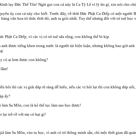
 Kính lạy Ðức Thế Tôn! Ngài gọi con cá này là Ca Tỳ Lê vì lý do gì, xin nói cho c
guyên ủy con cá này cho biết: Trước đây, về thời Ðức Phật Ca Diếp có một người Bà
 hàng văn hoa trí thức thời đó; anh ta giỏi nhất. Tuy thế nhưng đối với trí tuệ học
 Phật Ca Diếp; vì các vị có trí tuệ sâu rộng, con không thể bì kịp.
à anh được tiếng khen trong nước là người tài biện luận, nhưng không bao giờ anh
ng:
ay có ai hơn được con không?
 lắm!
n hỏi thì các vị giải đáp rõ ràng dễ hiểu; nếu các vị hỏi lại thì con không đáp nổi
áp ấy?
 làm Sa Môn, con là kẻ thế tục làm sao học được!
 lại trở về với mẹ có hại gì!
iả làm Sa Môn, vào tu học, vì anh có trí thông minh sẵn, chỉ một thời gian đã qu