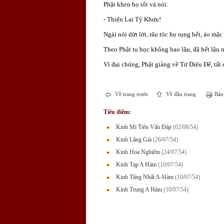
Phật khen họ tốt và nói:
- Thiện Lai Tỷ Khưu!
Ngài nói dứt lời, râu tóc họ rụng hết, áo mặ
Theo Phật tu học không bao lâu, đã hết lậu 
Vì đại chúng, Phật giảng về Tứ Diệu Đế, tất
Về trang trước
Về đầu trang
Bản 
Tiêu điểm:
Kinh Mi Tiên Vấn Đáp
(02/08/54)
Kinh Lăng Già
(26/07/54)
Kinh Hoa Nghiêm
(24/07/54)
Kinh Tạp A Hàm
(10/07/54)
Kinh Tăng Nhất A-Hàm
(10/07/54)
Kinh Trung A Hàm
(10/07/54)