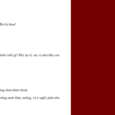
đều bị thua!
hiểu biết gì? Rồi lại tỷ các vị như đầu con
cũng chưa được thoát.
húng sanh thân, miệng, và ý nghĩ, phải nên