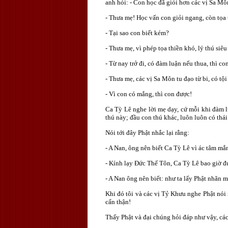
anh hỏi: - Con học đã giỏi hơn các vị Sa M
- Thưa mẹ! Học vấn con giỏi ngang, còn tọa
- Tại sao con biết kém?
- Thưa mẹ, vì phép tọa thiền khó, lý thú si
- Từ nay trở đi, có đàm luận nếu thua, thì co
- Thưa mẹ, các vị Sa Môn tu đạo từ bi, có t
- Vì con có mắng, thì con được!
Ca Tỳ Lê nghe lời mẹ dạy, cứ mỗi khi đàm lu
thú này; đầu con thú khác, luôn luôn có thái
Nói tới đây Phật nhắc lại rằng:
- A Nan, ông nên biết Ca Tỳ Lê vì ác tâm mắ
- Kính lạy Ðức Thế Tôn, Ca Tỳ Lê bao giờ đư
- A Nan ông nên biết: như ta lấy Phật nhãn m
Khi đó tôi và các vị Tỷ Khưu nghe Phật nói 
cẩn thận!
Thấy Phật và đại chúng hỏi đáp như vậy, các