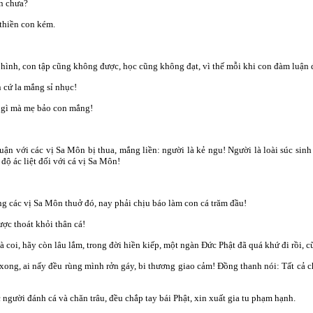
ôn chưa?
 thiền con kém.
êu hình, con tập cũng không được, học cũng không đạt, vì thế mỗi khi con đàm luận 
n cứ la mắng sỉ nhục!
ội gì mà mẹ bảo con mắng!
ận với các vị Sa Môn bị thua, mắng liền: người là kẻ ngu! Người là loài súc sinh 
 độ ác liệt đối với cá vị Sa Môn!
ng các vị Sa Môn thuở đó, nay phải chịu báo làm con cá trăm đầu!
ợc thoát khỏi thân cá!
à coi, hãy còn lâu lắm, trong đời hiền kiếp, một ngàn Ðức Phật đã quá khứ đi rồi, 
xong, ai nấy đều rùng mình rởn gáy, bi thương giao cảm! Đồng thanh nói: Tất cả c
 người đánh cá và chăn trâu, đều chắp tay bái Phật, xin xuất gia tu phạm hạnh.