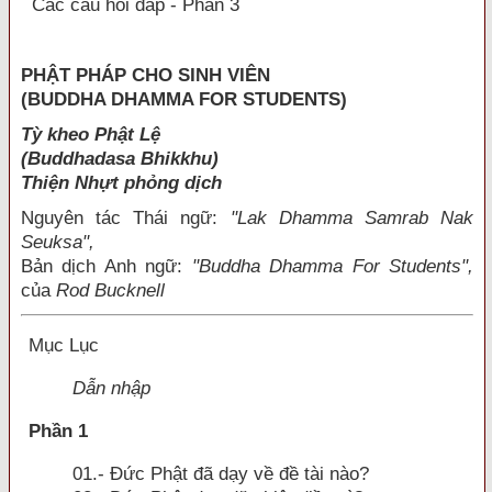
Các câu hỏi đáp - Phần 3
PHẬT PHÁP CHO SINH VIÊN
(BUDDHA DHAMMA FOR STUDENTS)
Tỳ kheo Phật Lệ
(Buddhadasa Bhikkhu)
Thiện Nhựt phỏng dịch
Nguyên tác Thái ngữ:
"Lak Dhamma Samrab Nak
Seuksa",
Bản dịch Anh ngữ:
"Buddha Dhamma For Students",
của
Rod Bucknell
Mục Lục
Dẫn nhập
Phần 1
01.- Ðức Phật đã dạy về đề tài nào?