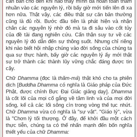
căn bản cho đến khi nào thấy mình đã hoàn toàn thấm
nhuần vào các nguyên lý, rồi bấy giờ mới tiến lên đi xa
hơn nữa. Thật vậy, các điều thật sự căn bản thường
cũng là đủ rồi. Bước đầu tiên là phát hiện và nhận
chân các nguyên lý nhờ đó mà ta đi sâu vào cốt tủy
của đề tài đang nghiên cứu. Cẩn thận suy tư về các
nguyên lý đó dẫn đến sự thông suốt. Nhưng chỉ riêng
khi nào biết hội nhập chúng vào đời sống của chúng ta
qua sự thực hành, bấy giờ các nguyên lý ấy mới thật
sự trở thành các thành lũy vững chắc đáng được tin
cậy.
Chữ
Dhamma
(đọc là
thăm-má
)
thật khó cho ta phiên
dịch [
Buddha Dhamma
có nghĩa là Giáo pháp của Ðức
Phật, được chính Bực Ðại Giác giảng dạy].
Dhamma
là cốt lõi của mọi cố gắng về tâm linh và của mọi đời
sống, kể cả các lối sông cìn trong vòng thế tục nhứt.
Chữ
Dhamma
vừa có nghĩa là "sự vật". "Giáo lý", vừa
là "Chơn lý tối thượng. Ở đây, để khởi đầu một cách
thực tiễn, chúng ta có thể nhấn mạnh đến bốn nghĩa
thiết yếu của chữ
Dhamma: