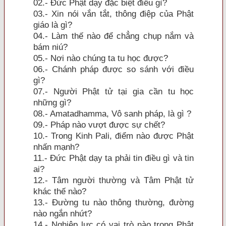
02.- Ðức Phật dạy đặc biệt điều gì?
03.- Xin nói vắn tắt, thông điệp của Phật
giáo là gì?
04.- Làm thế nào để chẳng chụp nắm và
bám niú?
05.- Nơi nào chúng ta tu học được?
06.- Chánh pháp được so sánh với điều
gì?
07.- Người Phật tử tại gia cần tu học
những gì?
08.- Amatadhamma, Vô sanh pháp, là gì ?
09.- Pháp nào vượt được sự chết?
10.- Trong Kinh Pali, điểm nào được Phật
nhấn mạnh?
11.- Ðức Phật dạy ta phải tin điều gì và tin
ai?
12.- Tâm người thường và Tâm Phật tử
khác thế nào?
13.- Ðường tu nào thông thường, đường
nào ngắn nhứt?
14.- Nghiệp lực có vai trò nào trong Phật