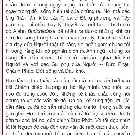
chân được chúng ngay trong hơi thở của chúng ta,
ngay trong đời sống hiện tại của chúng ta. Nơi mà các
ông "hàn lâm kiểu cách", cả ở Ðông phương và Tây
phương, chỉ nhìn thấy lý thuyết và triết học, chính nơi
đó Ajahn
Buddhadàsa
đã nhận ra được những khí cụ
cho đời sống trong hoà bình và chơn lý. Lối nhìn và lời
chỉ dạy của Người thật rõ ràng và ngắn gọn: chúng tôi
hi vọng rằng khi cố pghiên dịch ra Anh ngữ, chúng tôi
đang đền đáp được phần nhỏ nào ân nghĩa đối với
Người và với các Sư phụ của Người -- Ðức Phật,
Chánh Pháp, Ðời sống và Ðau khổ.
Nơi đây ta tìm thấy các câu hỏi mà mọi người biết vun
bồi Chánh pháp thường tự hỏi lấy mình, vào một lúc
nào đó trong cuộc đời. Những kẻ khác chắc cũng hỏi
chúng ta về các vấn đề đó. Do đó, kể cũng tiện lợi, lúc
cần đến, ta đã có sẵn những câu trả lời trong suốt và
gọn ghẽ. Hơn thế nữa, các câu trả lời ấy lại được trích
dẫn từ các lời nói của chính Ðức Phật. Và tốt đẹp nhứt
là lối Người đề cập đến các vấn đề một cách thực tiễn,
dễ hiểu, dẹp qua một bên các điều thần bí, các chuyện