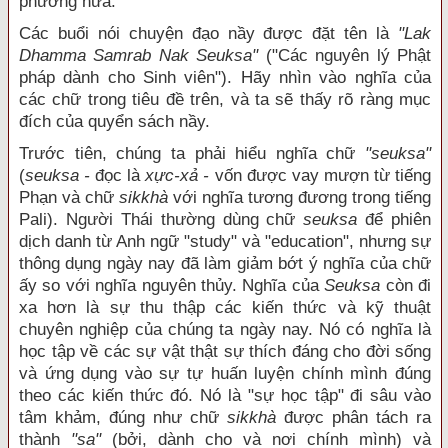
phương nữa.
Các buổi nói chuyện đạo nầy được đặt tên là
"Lak
Dhamma Samrab Nak Seuksa"
("Các nguyên lý Phật
pháp dành cho Sinh viên"). Hãy nhìn vào nghĩa của
các chữ trong tiêu đề trên, và ta sẽ thấy rõ ràng mục
đích của quyển sách nầy.
Trước tiên, chúng ta phải hiểu nghĩa chữ
"seuksa"
(
seuksa -
đọc là
xực-xả -
vốn được vay mượn từ tiếng
Phạn và chữ
sikkhà
với nghĩa tương đương trong tiếng
Pali). Người Thái thường dùng chữ
seuksa
để phiên
dịch danh từ Anh ngữ "study" và "education", nhưng sự
thông dụng ngày nay đã làm giảm bớt ý nghĩa của chữ
ấy so với nghĩa nguyên thủy. Nghĩa của
Seuksa
còn đi
xa hơn là sự thu thập các kiến thức và kỹ thuật
chuyên nghiệp của chúng ta ngày nay. Nó có nghĩa là
học tập về các sự vật thật sự thích đáng cho đời sống
và ứng dụng vào sự tự huấn luyện chính mình đúng
theo các kiến thức đó. Nó là "sự học tập" đi sâu vào
tâm khảm, đúng như chữ
sikkhà
được phân tách ra
thành
"sa"
(bởi, dành cho và nơi chính mình) và