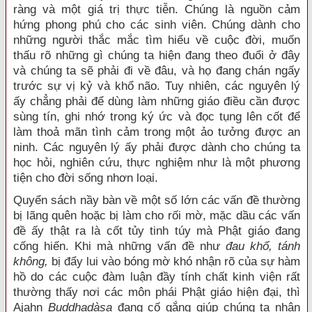
ràng và một giá trị thực tiễn. Chúng là nguồn cảm
hứng phong phú cho các sinh viên. Chúng dành cho
những người thắc mắc tìm hiểu về cuộc đời, muốn
thấu rõ những gì chúng ta hiện đang theo đuổi ở đây
và chúng ta sẽ phải đi về đâu, và họ đang chán ngấy
trước sự vị kỷ và khổ não. Tuy nhiên, các nguyên lý
ấy chẳng phải để dùng làm những giáo điều cần được
sùng tín, ghi nhớ trong ký ức và đọc tụng lên cốt để
làm thoả mãn tình cảm trong một ảo tưởng được an
ninh. Các nguyên lý ấy phải được dành cho chúng ta
học hỏi, nghiên cứu, thực nghiệm như là một phương
tiện cho đời sống nhơn loại.
Quyển sách nầy bàn về một số lớn các vấn đề thường
bị lãng quên hoặc bị làm cho rối mờ, mặc dầu các vấn
đề ấy thật ra là cốt tủy tinh túy mà Phật giáo đang
cống hiến. Khi mà những vấn đề như
đau khổ, tánh
không,
bị đẩy lui vào bóng mờ khó nhận rõ của sự hàm
hồ do các cuộc đàm luận đầy tính chất kinh viện rất
thường thấy nơi các môn phái Phật giáo hiện đại, thì
Ajahn
Buddhadàsa
đang cố gắng giúp chúng ta nhận