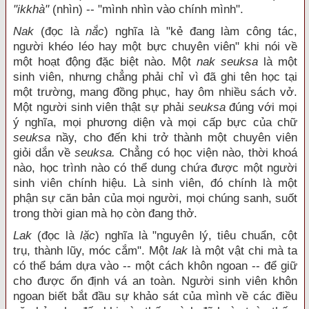
"ikkhà"
(nhìn) -- "mình nhìn vào chính mình".
Nak
(đọc là
nắc
) nghĩa là "kẻ đang làm công tác,
người khéo léo hay một bực chuyên viên" khi nói về
một hoạt động đặc biệt nào. Một
nak seuksa
là một
sinh viên, nhưng chẳng phải chỉ vì đã ghi tên học tại
một trường, mang đồng phục, hay ôm nhiều sách vở.
Một người sinh viên thật sự phải
seuksa
đúng với mọi
ý nghĩa, mọi phương diện và mọi cấp bực của chữ
seuksa
nầy, cho đến khi trở thành một chuyên viên
giỏi dắn về
seuksa.
Chẳng có học viện nào, thời khoá
nào, học trình nào có thể dung chứa được một người
sinh viên chính hiệu. Là sinh viên, đó chính là một
phận sự căn bản của mọi người, mọi chúng sanh, suốt
trong thời gian mà họ còn đang thở.
Lak
(đọc là
lặc
) nghĩa là "nguyên lý, tiêu chuẩn, cột
trụ, thành lũy, móc cắm". Một
lak
là một vật chi mà ta
có thể bám dựa vào -- một cách khôn ngoan -- để giữ
cho được ổn định vá an toàn. Người sinh viên khôn
ngoan biết bắt đầu sự khảo sát của mình về các điều