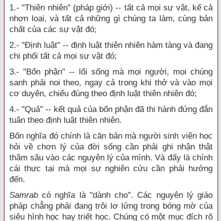
1.- "Thiên nhiên" (pháp giới) -- tất cả mọi sự vật, kể cả
nhơn loại, và tất cả những gì chúng ta làm, cùng bản
chất của các sự vật đó;
2.- "Ðịnh luật" -- định luật thiên nhiên hàm tàng và đang
chi phối tất cả mọi sự vật đó;
3.- "Bổn phận" -- lối sống mà mọi người, mọi chúng
sanh phải noi theo, ngay cả trong khi thở và vào mọi
cơ duyên, chiếu đúng theo định luật thiên nhiên đó;
4.- "Quả" -- kết quả của bổn phận đã thi hành đứng đắn
tuân theo định luật thiên nhiên.
Bốn nghĩa đó chính là căn bản mà người sinh viên học
hỏi về chơn lý của đời sống cần phải ghi nhận thật
thâm sâu vào các nguyên lý của mình. Và đấy là chính
cái thực tại mà mọi sự nghiên cứu cần phải hướng
đến.
Samrab
có nghĩa là "dành cho". Các nguyên lý giáo
pháp chẳng phải đang trôi lơ lửng trong bóng mờ của
siêu hình học hay triết học. Chúng có một mục đích rõ