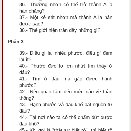
36.- Thường nhơn có thể trở thành A la
hán chăng?
37.- Một kẻ sát nhơn mà thành A la hán
được sao?
38.- Thế giới hiện tràn đầy những gì?
Phần 3
39.- Ðiều gì lại nhiều phước, điều gì đem
lại ít?
40.- Phước đức to lớn nhứt tìm thấy ở
đâu?
41.- Tìm ở đâu mà gặp được hạnh
phước?
42.- Nên quan tâm đến mức nào về thần
thông?
43.- Hạnh phước và đau khổ bắt nguồn từ
đâu?
44.- Tại nơi nào ta có thể chấm dứt được
đau khổ?
45.- Khi gọi là "thật sự biết rõ", thì biết rõ