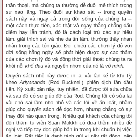
thần thoại, mà chúng ta thường đễ duôi mê thích trong
sự xao lãng. Theo đuổi sự khảo sát -- trong quyển
sách nầy và ngay cả trong đời sống của chúng ta --
một cách thực tiễn, xác thật và ngay thẳng chẳng dấu
diếm hay lẫn tránh, đó là cách loại trừ các sự hiểu
lầm, giải thích sai và nhẹ dạ tin lầm, thường thấy nhan
nhản trong các tôn giáo. Ðối chiếu các chơn lý đó với
đời sống hằng ngày sẽ phát hiện được sự cao thâm
của các chơn lý đó và đồng thời giải thoát chúng ta ra
khỏi nỗi
khổ đau
và nguyên nhơn của nó là
vô minh.
Quyển sách nhỏ nầy được in lại vài lần kể từ khi Tỳ
kheo
Ariyananda
(Rod Bucknell) phiên dịch lần đầu
tiên. Kỳ xuất bản nầy, tuy nhiên, đã được tôi sửa chữa
và sau đó có sự giúp đỡ của Rod. Chúng tôi có sửa lại
vài chỗ sai lầm nho nhỏ và các lỗi về ấn loát, nhằm
giúp cho quyển sách dễ đọc hơn, nhưng chẳng có sự
thay đổi nào quan trọng. Nhiều quí khách của chúng tôi
đến thăm tu viện Suan Mokkh có đưa thêm nhiều đề
nghị và tiếp tay đọc giúp bản in trong khi chuẩn bị việc
ấn loát. Rất tiếc là danh tánh qúi vị nầy rất đông, nên