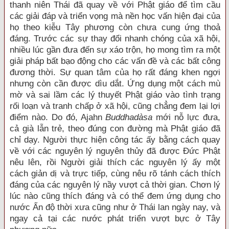
thanh niên Thái đã quay về với Phật giáo để tìm cầu
các giải đáp và triển vọng mà nền học vấn hiện đại của
họ theo kiễu Tây phương còn chưa cung ứng thoả
đáng. Trước các sự thay đổi nhanh chóng của xã hội,
nhiều lúc gần đưa đến sự xáo trộn, họ mong tìm ra một
giải pháp bất bạo động cho các vấn đề và các bất công
đương thời. Sự quan tâm của họ rất đáng khen ngợi
nhưng còn cần được dìu dắt. Ứng dụng một cách mù
mờ và sai lầm các lý thuyết Phật giáo vào tình trạng
rối loạn và tranh chấp ở xã hội, cũng chẳng đem lại lợi
điểm nào. Do đó, Ajahn
Buddhadàsa
mới nỗ lực đưa,
cả già lẫn trẻ, theo đúng con đường mà Phật giáo đã
chỉ dạy. Người thực hiện công tác ấy bằng cách quay
về với các nguyên lý nguyên thủy đã được Ðức Phật
nêu lên, rồi Người giải thích các nguyên lý ấy một
cách giản dị và trực tiếp, cùng nêu rõ tánh cách thích
đáng của các nguyên lý nầy vượt cả thời gian. Chơn lý
lúc nào cũng thích đáng và có thể đem ứng dụng cho
nước Ấn độ thời xưa cũng như ở Thái lan ngày nay, và
ngay cả tại các nước phát triển vượt bực ở Tây