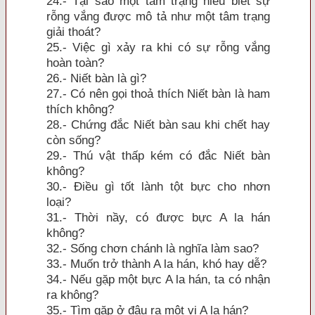
24.- Tại sao một tâm trạng hiểu biết sự
rỗng vắng được mô tả như một tâm trạng
giải thoát?
25.- Việc gì xảy ra khi có sự rỗng vắng
hoàn toàn?
26.- Niết bàn là gì?
27.- Có nên gọi thoả thích Niết bàn là ham
thích không?
28.- Chứng đắc Niết bàn sau khi chết hay
còn sống?
29.- Thú vật thấp kém có đắc Niết bàn
không?
30.- Ðiều gì tốt lành tột bực cho nhơn
loại?
31.- Thời nầy, có được bực A la hán
không?
32.- Sống chơn chánh là nghĩa làm sao?
33.- Muốn trở thành A la hán, khó hay dễ?
34.- Nếu gặp một bực A la hán, ta có nhận
ra không?
35.- Tìm gặp ở đâu ra một vị A la hán?