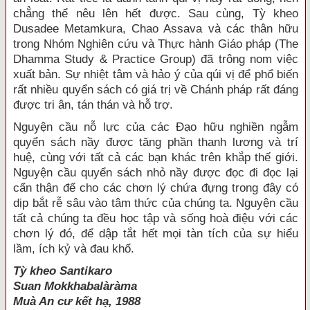
chẳng thể nêu lên hết được. Sau cùng, Tỳ kheo
Dusadee Metamkura, Chao Assava và các thân hữu
trong Nhóm Nghiên cứu và Thực hành Giáo pháp (The
Dhamma Study & Practice Group) đã trông nom việc
xuất bản. Sự nhiệt tâm và hảo ý của qúi vị để phổ biến
rất nhiều quyển sách có giá trị về Chánh pháp rất đáng
được tri ân, tán thán và hỗ trợ.
Nguyện cầu nỗ lực của các Ðạo hữu nghiền ngẫm
quyển sách nầy được tăng phần thanh lương và trí
huệ, cùng với tất cả các bạn khác trên khắp thế giới.
Nguyện cầu quyển sách nhỏ nầy được đọc đi đọc lại
cẩn thận để cho các chơn lý chứa đựng trong đây có
dịp bắt rễ sâu vào tâm thức của chúng ta. Nguyện cầu
tất cả chúng ta đều học tập và sống hoà điệu với các
chơn lý đó, để dập tắt hết mọi tàn tích của sự hiểu
lầm, ích kỷ và đau khổ.
Tỳ kheo Santikaro
Suan Mokkhabalàràma
Muà An cư kết hạ, 1988