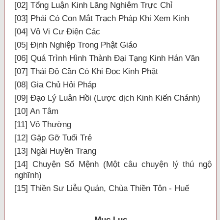
[02] Tổng Luận Kinh Lăng Nghiêm Trực Chỉ
[03] Phải Có Con Mắt Trạch Pháp Khi Xem Kinh
[04] Vô Vi Cư Ðiện Các
[05] Định Nghiệp Trong Phật Giáo
[06] Quá Trình Hình Thành Ðại Tạng Kinh Hán Văn
[07] Thái Ðộ Cần Có Khi Ðọc Kinh Phật
[08] Gia Chủ Hỏi Pháp
[09] Ðạo Lý Luân Hồi (Lược dịch Kinh Kiến Chánh)
[10] An Tâm
[11] Vô Thường
[12] Gặp Gỡ Tuổi Trẻ
[13] Ngài Huyền Trang
[14] Chuyện Số Mệnh (Một câu chuyện lý thú ngộ
nghĩnh)
[15] Thiền Sư Liễu Quán, Chùa Thiền Tôn - Huế
Mục Lục