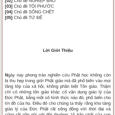
[02]
Chủ đề NGHIỆP BÁO
[03]
Chủ đề TỘI PHƯỚC
[04]
Chủ đề SỐNG CHẾT
[05]
Chủ đề TỨ ÐẾ
Lời Giới Thiệu
N
gày nay phong trào nghiên cứu Phật học không còn
bị thu hẹp trong giới Phật giáo mà đã phổ biến vào mọi
tầng lớp của xã hội, không phần biệt Tôn giáo. Thậm
chí có những tôn giáo khác cố vận dụng giáo lý của
Ðức Phật, bằng một số hình thức nào đó, phổ biến cho
tín đồ của họ. Ðiều đó cho chúng ta thấy rằng kho tàng
giáo lý của Ðức Phật rất sống động với thời đại và
cũng rất gần gũi với đời thường. Vì bản chất của con