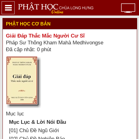
PHẬT HỌC CƠ BẢN
Giải Đáp Thắc Mắc Người Cư Sĩ
Pháp Sư Thông Kham Mahà Medhivongse
Đã cập nhật: 0 phút
Mục lục
Mục Lục & Lời Nói Đầu
[01] Chủ Đề Ngũ Giới
[02] Chủ Đề Nghiệp Báo