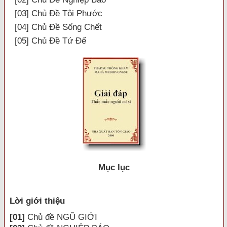
[03] Chủ Đề Tội Phước
[04] Chủ Đề Sống Chết
[05] Chủ Đề Tứ Ðế
Mục lục
Lời giới thiệu
[01]
Chủ đề NGŨ GIỚI