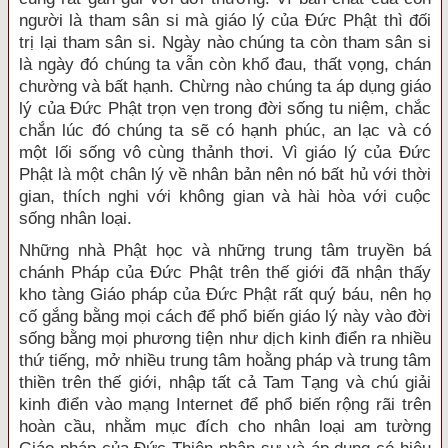
người là tham sân si mà giáo lý của Ðức Phật thì đối
trị lại tham sân si. Ngày nào chúng ta còn tham sân si
là ngày đó chúng ta vẫn còn khổ đau, thất vọng, chán
chường và bất hạnh. Chừng nào chúng ta áp dụng giáo
lý của Ðức Phật trọn vẹn trong đời sống tu niệm, chắc
chắn lúc đó chúng ta sẽ có hạnh phúc, an lạc và có
một lối sống vô cùng thảnh thơi. Vì giáo lý của Ðức
Phật là một chân lý về nhân bản nên nó bất hủ với thời
gian, thích nghi với không gian và hài hòa với cuộc
sống nhân loại.
Những nhà Phật học và những trung tâm truyền bá
chánh Pháp của Ðức Phật trên thế giới đã nhận thấy
kho tàng Giáo pháp của Ðức Phật rất quý báu, nên họ
cố gắng bằng mọi cách để phổ biến giáo lý này vào đời
sống bằng mọi phương tiện như dịch kinh điển ra nhiều
thứ tiếng, mở nhiều trung tâm hoằng pháp và trung tâm
thiền trên thế giới, nhập tất cả Tam Tạng và chú giải
kinh điển vào mạng Internet để phổ biến rộng rãi trên
hoàn cầu, nhằm mục đích cho nhân loại am tường