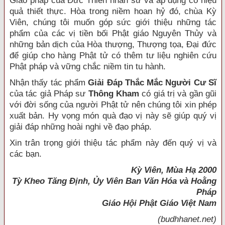
Giáo pháp của Ðức Thiên nhân sư và áp dụng có hiệu
quả thiết thực. Hòa trong niềm hoan hỷ đó, chùa Kỳ
Viên, chúng tôi muốn góp sức giới thiệu những tác
phẩm của các vị tiền bối Phật giáo Nguyên Thủy và
những bản dịch của Hòa thượng, Thượng tọa, Ðại đức
để giúp cho hàng Phật tử có thêm tư liệu nghiên cứu
Phật pháp và vững chắc niềm tin tu hành.
Nhận thấy tác phẩm
Giải Ðáp Thắc Mắc Người Cư Sĩ
của tác giả Pháp sư
Thông Kham
có giá trị và gần gũi
với đời sống của người Phật tử nên chúng tôi xin phép
xuất bản. Hy vọng món quà đạo vị này sẽ giúp quý vị
giải đáp những hoài nghi về đạo pháp.
Xin trân trọng giới thiệu tác phẩm này đến quý vị và
các bạn.
Kỳ Viên, Mùa Hạ 2000
Tỳ Kheo Tăng Ðịnh, Ủy Viên Ban Văn Hóa và Hoằng
Pháp
Giáo Hội Phật Giáo Việt Nam
(budhhanet.net)