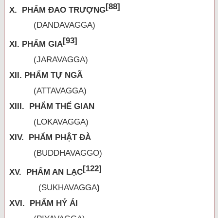
[88]
X. PHẨM ĐAO TRƯỢNG
(DANDAVAGGA)
[93]
XI. PHẨM GIA
(JARAVAGGA)
XII. PHẨM TỰ NGÃ
(ATTAVAGGA)
XIII. PHẨM THẾ GIAN
(LOKAVAGGA)
XIV. PHẨM PHẬT ĐÀ
(BUDDHAVAGGO)
[122]
XV. PHẨM AN LẠC
(
SUKHAVAGGA
)
XVI. PHẨM HỶ ÁI