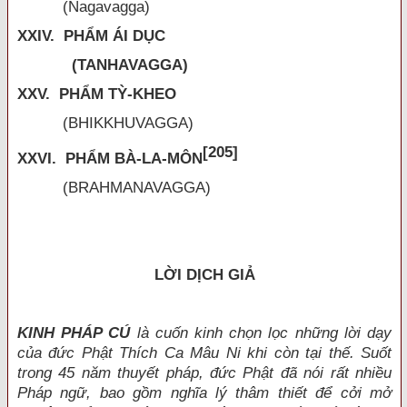
(Nagavagga)
XXIV. PHẨM ÁI DỤC
(TANHAVAGGA)
XXV. PHẨM TỲ-KHEO
(BHIKKHUVAGGA)
[205]
XXVI. PHẨM BÀ-LA-MÔN
(BRAHMANAVAGGA)
LỜI DỊCH GIẢ
KINH PHÁP CÚ
là cuốn kinh chọn lọc những lời dạy
của đức Phật Thích Ca Mâu Ni khi còn tại thế. Suốt
trong 45 năm thuyết pháp, đức Phật đã nói rất nhiều
Pháp ngữ, bao gồm nghĩa lý thâm thiết để cởi mở