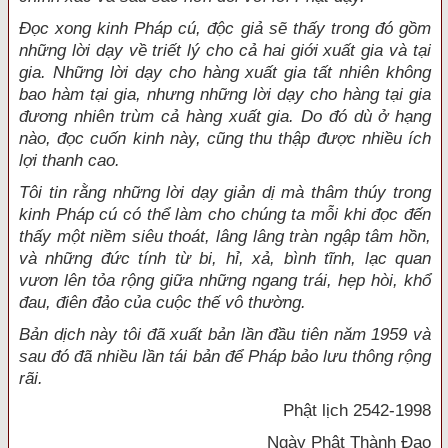
Đọc xong kinh Pháp cú, độc giả sẽ thấy trong đó gồm
những lời dạy về triết lý cho cả hai giới xuất gia và tại
gia. Những lời dạy cho hàng xuất gia tất nhiên không
bao hàm tại gia, nhưng những lời dạy cho hàng tại gia
đương nhiên trùm cả hàng xuất gia. Do đó dù ở hạng
nào, đọc cuốn kinh này, cũng thu thập được nhiều ích
lợi thanh cao.
Tôi tin rằng những lời dạy giản dị mà thâm thúy trong
kinh Pháp cú có thể làm cho chúng ta mỗi khi đọc đến
thấy một niềm siêu thoát, lâng lâng tràn ngập tâm hồn,
và những đức tính từ bi, hỉ, xả, bình tĩnh, lạc quan
vươn lên tỏa rộng giữa những ngang trái, hẹp hòi, khổ
đau, điên đảo của cuộc thế vô thường.
Bản dịch này tôi đã xuất bản lần đầu tiên năm 1959 và
sau đó đã nhiều lần tái bản để Pháp bảo lưu thông rộng
rãi.
Phật lịch 2542-1998
Ngày Phật Thành Đạo