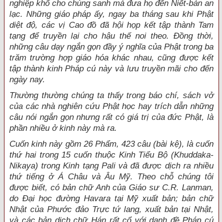
nghiệp khổ cho chúng sanh mà đưa họ đến Niết-bàn an
lạc. Những giáo pháp ấy, ngay ba tháng sau khi Phật
diệt độ, các vị Cao đồ đã hội họp kết tập thành Tam
tạng để truyền lại cho hậu thế noi theo. Đồng thời,
những câu dạy ngắn gọn đầy ý nghĩa của Phật trong ba
trăm trường hợp giáo hóa khác nhau, cũng được kết
tập thành kinh Pháp cú này và lưu truyền mãi cho đến
ngày nay.
Thường thường chúng ta thấy trong báo chí, sách vở
của các nhà nghiên cứu Phật học hay trích dẫn những
câu nói ngắn gọn nhưng rất có giá trị của đức Phật, là
phần nhiều ở kinh này mà ra.
Cuốn kinh này gồm 26 Phẩm, 423 câu (bài kệ), là cuốn
thứ hai trong 15 cuốn thuộc Kinh Tiểu Bộ (Khuddaka-
Nikaya) trong Kinh tạng Pali và đã được dịch ra nhiều
thứ tiếng ở Á Châu và Âu Mỹ. Theo chỗ chúng tôi
được biết, có bản chữ Anh của Giáo sư C.R. Lanman,
do Đại học đường Havara tại Mỹ xuất bản; bản chữ
Nhật của Phước đảo Trực tứ lang, xuất bản tại Nhật,
và các bản dịch chữ Hán rất cổ với danh đề Pháp cú