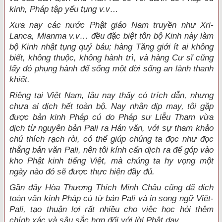
kinh, Pháp tập yếu tụng v.v…
Xưa nay các nước Phật giáo Nam truyền như Xri-
Lanca, Mianma v.v… đều đặc biệt tôn bộ Kinh này làm
bộ Kinh nhật tụng quý báu; hàng Tăng giới ít ai không
biết, không thuộc, không hành trì, và hàng Cư sĩ cũng
lấy đó phụng hành để sống một đời sống an lành thanh
khiết.
Riêng tại Việt Nam, lâu nay thấy có trích dẫn, nhưng
chưa ai dịch hết toàn bộ. Nay nhân dịp may, tôi gặp
được bản kinh Pháp cú do Pháp sư Liễu Tham vừa
dịch từ nguyên bản Pali ra Hán văn, với sự tham khảo
chú thích rạch ròi, có thể giúp chúng ta đọc như đọc
thẳng bản văn Pali, nên tôi kính cẩn dịch ra để góp vào
kho Phật kinh tiếng Việt, mà chúng ta hy vọng một
ngày nào đó sẽ được thực hiện đầy đủ.
Gần đây Hòa Thượng Thích Minh Châu cũng đã dịch
toàn văn kinh Pháp cú từ bản Pali và in song ngữ Việt-
Pali, tạo thuận lợi rất nhiều cho việc học hỏi thêm
chính xác và sâu sắc hơn đối với lời Phật dạy.