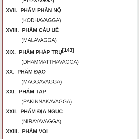
(PIYAVAGGA)
XVII. PHẨM PHẪN NỘ
(KODHAVAGGA)
XVIII. PHẨM CẤU UẾ
(MALAVAGGA)
[143]
XIX. PHẨM PHÁP TRỤ
(DHAMMATTHAVAGGA)
XX. PHẨM ĐẠO
(MAGGAVAGGA)
XXI. PHẨM TẠP
(PAKINNAKAVAGGA)
XXII. PHẨM ĐỊA NGỤC
(NIRAYAVAGGA)
XXIII. PHẨM VOI