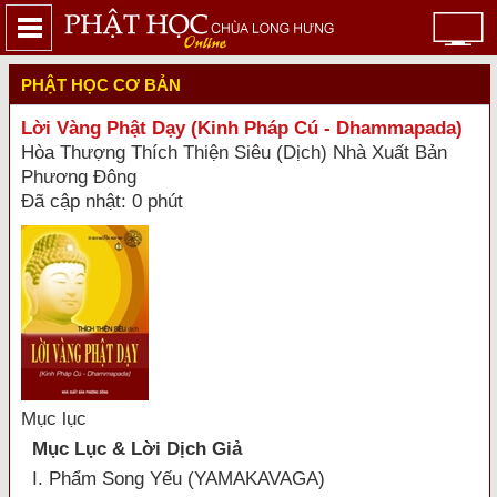
PHẬT HỌC CƠ BẢN
Lời Vàng Phật Dạy (Kinh Pháp Cú - Dhammapada)
Hòa Thượng Thích Thiện Siêu (Dịch) Nhà Xuất Bản
Phương Đông
Đã cập nhật: 0 phút
Mục lục
Mục Lục & Lời Dịch Giả
I. Phẩm Song Yếu (YAMAKAVAGA)