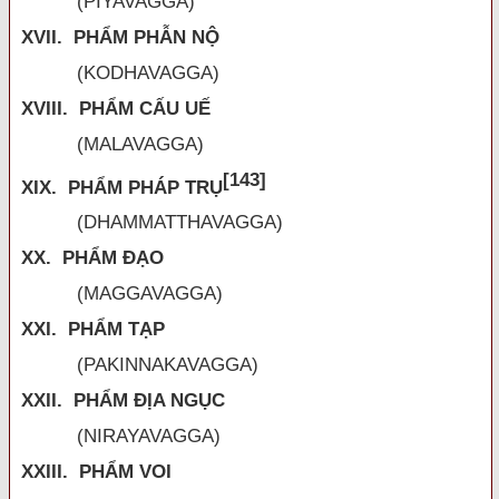
(PIYAVAGGA)
XVII. PHẨM PHẪN NỘ
(KODHAVAGGA)
XVIII. PHẨM CẤU UẾ
(MALAVAGGA)
[143]
XIX. PHẨM PHÁP TRỤ
(DHAMMATTHAVAGGA)
XX. PHẨM ĐẠO
(MAGGAVAGGA)
XXI. PHẨM TẠP
(PAKINNAKAVAGGA)
XXII. PHẨM ĐỊA NGỤC
(NIRAYAVAGGA)
XXIII. PHẨM VOI