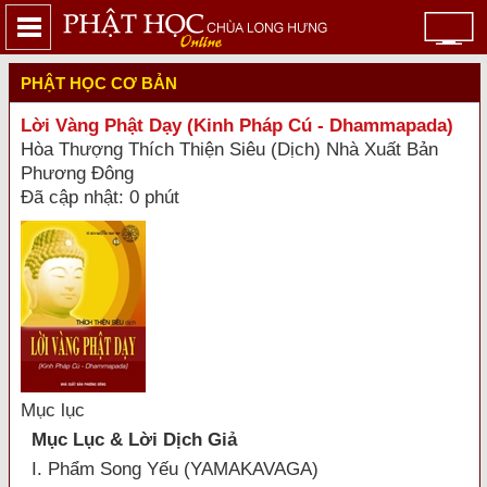
PHẬT HỌC CƠ BẢN
Lời Vàng Phật Dạy (Kinh Pháp Cú - Dhammapada)
Hòa Thượng Thích Thiện Siêu (Dịch) Nhà Xuất Bản
Phương Đông
Đã cập nhật: 0 phút
Mục lục
Mục Lục & Lời Dịch Giả
I. Phẩm Song Yếu (YAMAKAVAGA)