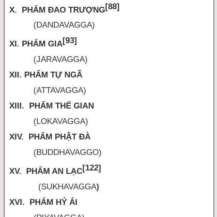
[88]
X. PHẨM ĐAO TRƯỢNG
(DANDAVAGGA)
[93]
XI. PHẨM GIA
(JARAVAGGA)
XII. PHẨM TỰ NGÃ
(ATTAVAGGA)
XIII. PHẨM THẾ GIAN
(LOKAVAGGA)
XIV. PHẨM PHẬT ĐÀ
(BUDDHAVAGGO)
[122]
XV. PHẨM AN LẠC
(
SUKHAVAGGA
)
XVI. PHẨM HỶ ÁI