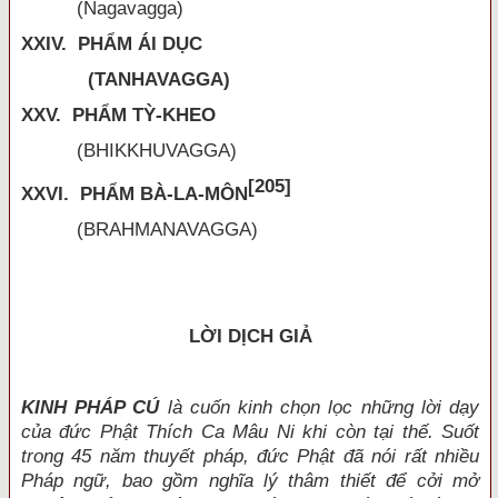
(Nagavagga)
XXIV. PHẨM ÁI DỤC
(TANHAVAGGA)
XXV. PHẨM TỲ-KHEO
(BHIKKHUVAGGA)
[205]
XXVI. PHẨM BÀ-LA-MÔN
(BRAHMANAVAGGA)
LỜI DỊCH GIẢ
KINH PHÁP CÚ
là cuốn kinh chọn lọc những lời dạy
của đức Phật Thích Ca Mâu Ni khi còn tại thế. Suốt
trong 45 năm thuyết pháp, đức Phật đã nói rất nhiều
Pháp ngữ, bao gồm nghĩa lý thâm thiết để cởi mở