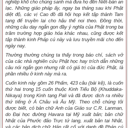
nghiệp khổ cho chúng sanh mà đưa họ đến Niết-bàn an
lạc. Những giáo pháp ấy, ngay ba tháng sau khi Phật
diệt độ, các vị Cao đồ đã hội họp kết tập thành Tam
tạng để truyền lại cho hậu thế noi theo. Đồng thời,
những câu dạy ngắn gọn đầy ý nghĩa của Phật trong ba
trăm trường hợp giáo hóa khác nhau, cũng được kết
tập thành kinh Pháp cú này và lưu truyền mãi cho đến
ngày nay.
Thường thường chúng ta thấy trong báo chí, sách vở
của các nhà nghiên cứu Phật học hay trích dẫn những
câu nói ngắn gọn nhưng rất có giá trị của đức Phật, là
phần nhiều ở kinh này mà ra.
Cuốn kinh này gồm 26 Phẩm, 423 câu (bài kệ), là cuốn
thứ hai trong 15 cuốn thuộc Kinh Tiểu Bộ (Khuddaka-
Nikaya) trong Kinh tạng Pali và đã được dịch ra nhiều
thứ tiếng ở Á Châu và Âu Mỹ. Theo chỗ chúng tôi
được biết, có bản chữ Anh của Giáo sư C.R. Lanman,
do Đại học đường Havara tại Mỹ xuất bản; bản chữ
Nhật của Phước đảo Trực tứ lang, xuất bản tại Nhật,
và các bản dịch chữ Hán rất cổ với danh đề Pháp cú