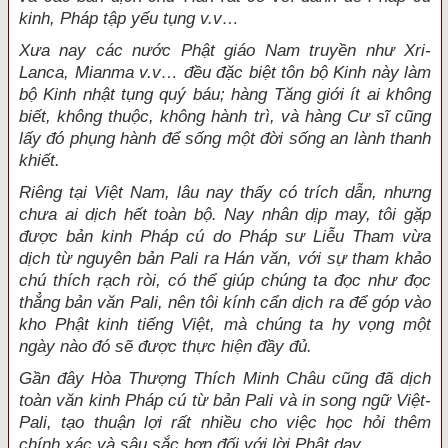
kinh, Pháp tập yếu tụng v.v…
Xưa nay các nước Phật giáo Nam truyền như Xri-
Lanca, Mianma v.v… đều đặc biệt tôn bộ Kinh này làm
bộ Kinh nhật tụng quý báu; hàng Tăng giới ít ai không
biết, không thuộc, không hành trì, và hàng Cư sĩ cũng
lấy đó phụng hành để sống một đời sống an lành thanh
khiết.
Riêng tại Việt Nam, lâu nay thấy có trích dẫn, nhưng
chưa ai dịch hết toàn bộ. Nay nhân dịp may, tôi gặp
được bản kinh Pháp cú do Pháp sư Liễu Tham vừa
dịch từ nguyên bản Pali ra Hán văn, với sự tham khảo
chú thích rạch ròi, có thể giúp chúng ta đọc như đọc
thẳng bản văn Pali, nên tôi kính cẩn dịch ra để góp vào
kho Phật kinh tiếng Việt, mà chúng ta hy vọng một
ngày nào đó sẽ được thực hiện đầy đủ.
Gần đây Hòa Thượng Thích Minh Châu cũng đã dịch
toàn văn kinh Pháp cú từ bản Pali và in song ngữ Việt-
Pali, tạo thuận lợi rất nhiều cho việc học hỏi thêm
chính xác và sâu sắc hơn đối với lời Phật dạy.