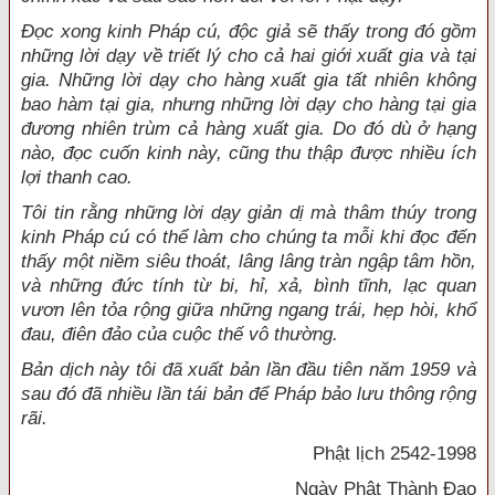
Đọc xong kinh Pháp cú, độc giả sẽ thấy trong đó gồm
những lời dạy về triết lý cho cả hai giới xuất gia và tại
gia. Những lời dạy cho hàng xuất gia tất nhiên không
bao hàm tại gia, nhưng những lời dạy cho hàng tại gia
đương nhiên trùm cả hàng xuất gia. Do đó dù ở hạng
nào, đọc cuốn kinh này, cũng thu thập được nhiều ích
lợi thanh cao.
Tôi tin rằng những lời dạy giản dị mà thâm thúy trong
kinh Pháp cú có thể làm cho chúng ta mỗi khi đọc đến
thấy một niềm siêu thoát, lâng lâng tràn ngập tâm hồn,
và những đức tính từ bi, hỉ, xả, bình tĩnh, lạc quan
vươn lên tỏa rộng giữa những ngang trái, hẹp hòi, khổ
đau, điên đảo của cuộc thế vô thường.
Bản dịch này tôi đã xuất bản lần đầu tiên năm 1959 và
sau đó đã nhiều lần tái bản để Pháp bảo lưu thông rộng
rãi.
Phật lịch 2542-1998
Ngày Phật Thành Đạo