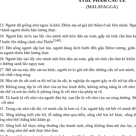
XVIII. PHẨM CẤU UẾ
(MALAVAGGA)
23. Ngươi đã giống như ngọn lá khô, Diêm ma sứ giả (tứ thần) ở sát bên mình. Ng
ữ hành ngươi thiếu hẳn lương thực.
24. Ngươi hãy tự lo tạo lấy cho mình một hòn đảo an toàn, gấp rút tinh cần làm k
[140]
ể bước lên thắng cảnh chư Thiên
.
25. Đời sống ngươi sắp lụn tàn, ngươi đang dịch bước đến gần Diêm vương, giữa
ủa ngươi thiếu hẳn lương thực.
26. Ngươi hãy tạo lấy cho mình một hòn đảo an toàn, gấp rút tinh cần làm kẻ khôn 
ui đường sanh lão nguy nan.
27. Hết sát-na này đến sát-na khác, người trí lo gột trừ dần những cấu uế nơi mình
hỏi chất vàng ròng.
28. Như sét do sắt sinh ra rồi trở lại ăn sắt, ác nghiệp do ngươi gây ra rồi trở lại dắt
29. Không tụng tập là vết nhơ của sự học kinh điển, không siêng năng là vết nhơ
hân thể và nơi ăn chốn ở, phóng túng là vết nhơ của phép tự vệ.
30. Tà hạnh là vết nhơ của người đàn bà, xan lẫn là vết nhơ của sự cúng dường. Đố
à vết nhơ.
31. Trong các nhơ cấu đó, vô minh cấu là hơn cả. Các ngươi hãy trừ hết vô minh để
32. Sống không biết xấu hổ, lỗ mãng như quạ diều, sống chê bai kẻ khác, sống 
ống như thế chẳng khó khăn gì.
33. Sống biết hổ thẹn, sống thường cầu thanh tịnh, sống không đam mê dục lạc, s
hức; sống như thế mới thực khó làm.