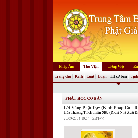
Pháp Âm
Thư Viện
Tiếng Việt
En
Trang chủ
Kinh
Luật
Luận
PH cơ bản
Tịnh
PHẬT HỌC CƠ BẢN
Lời Vàng Phật Dạy (Kinh Pháp Cú -
Hòa Thượng Thích Thiện Siêu (Dịch) Nhà Xuất 
20/09/2554 10:34 (GMT+7)