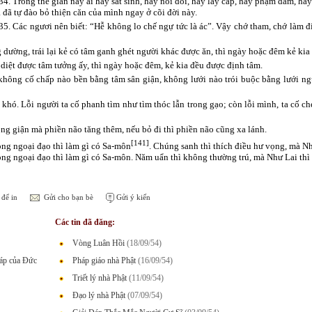
34. Trong thế gian này ai hay sát sinh, hay nói dối, hay lấy cắp, hay phạm dâm, hay
à đã tự đào bỏ thiện căn của mình ngay ở cõi đời này.
35. Các ngươi nên biết: “Hễ không lo chế ngự tức là ác”. Vậy chớ tham, chớ làm đ
g dường, trái lại kẻ có tâm ganh ghét người khác được ăn, thì ngày hoặc đêm kẻ ki
diệt được tâm tưởng ấy, thì ngày hoặc đêm, kẻ kia đều được định tâm.
không cố chấp nào bền bằng tâm sân giận, không lưới nào trói buộc bằng lưới n
ì khó. Lỗi người ta cố phanh tìm như tìm thóc lẫn trong gạo; còn lỗi mình, ta cố c
óng giận mà phiền não tăng thêm, nếu bỏ đi thì phiền não cũng xa lánh.
[141]
rong ngoại đạo thì làm gì có Sa-môn
. Chúng sanh thì thích điều hư vọng, mà N
rong ngoại đạo thì làm gì có Sa-môn. Năm uẩn thì không thường trú, mà Như Lai thì
để in
Gửi cho bạn bè
Gửi ý kiến
Các tin đã đăng:
Vòng Luân Hồi
(18/09/54)
háp của Đức
Pháp giáo nhà Phật
(16/09/54)
Triết lý nhà Phật
(11/09/54)
Đạo lý nhà Phật
(07/09/54)