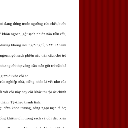
ươi đang đứng trước ngưỡng cửa chết, bước
ẻ khôn ngoan, gột sạch phiền não trần cấu,
 đường không nơi ngơi nghỉ, bước lữ hành
ngoan, gột sạch phiền não trần cấu, chớ trở
, như người thợ vàng cần mẫn gột trừ cặn bã
 ngươi đi vào cõi ác.
 của nghiệp nhà, biếng nhác là vết nhơ của
i với cõi này hay cõi khác thì tội ác chính
 thành Tỳ-kheo thanh tịnh.
đại đởm khoa trương, sống ngạo mạn tà ác;
ống khiêm tốn, trong sạch và dồi dào kiến