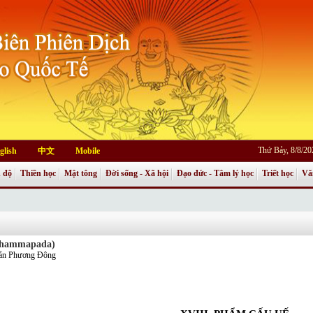
Thứ Bảy, 8/8/2
glish
中文
Mobile
 độ
Thiền học
Mật tông
Đời sống - Xã hội
Đạo đức - Tâm lý học
Triết học
Vă
 Dhammapada)
Bản Phương Đông