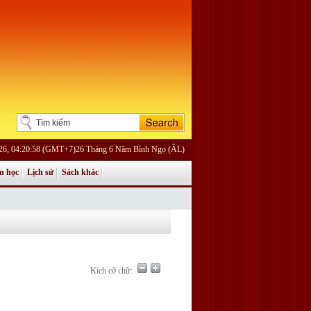
026, 04:20:58 (GMT+7)26 Tháng 6 Năm Bính Ngọ (ÂL)
n học
Lịch sử
Sách khác
Kích cỡ chữ: