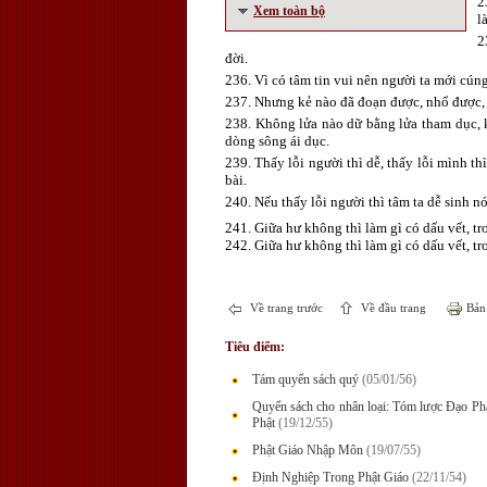
2
Xem toàn bộ
l
2
đời.
236. Vì có tâm tin vui nên người ta mới cún
237. Nhưng kẻ nào đã đoạn được, nhổ được, 
238. Không lửa nào dữ bằng lửa tham dục, 
dòng sông ái dục.
239. Thấy lỗi người thì dễ, thấy lỗi mình th
bài.
240. Nếu thấy lỗi người thì tâm ta dễ sinh n
241. Giữa hư không thì làm gì có dấu vết, t
242. Giữa hư không thì làm gì có dấu vết, t
Về trang trước
Về đầu trang
Bản 
Tiêu điểm:
Tám quyển sách quý
(05/01/56)
Quyển sách cho nhân loại: Tóm lược Đạo P
Phật
(19/12/55)
Phật Giáo Nhập Môn
(19/07/55)
Định Nghiệp Trong Phật Giáo
(22/11/54)