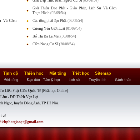
Giải Đáp Thắc Mắc Người Cư Sĩ
(03/09/54)
Giới Thiệu Đạo Phật - Giáo Pháp, Lịch Sử Và Cách
Thực Hành
(02/09/54)
Sử Và Cách
Các tông phái đạo Phật
(02/09/54)
Cương Yếu Giới Luật
(01/09/54)
Bố Thí Ba La Mật
(30/08/54)
Cẩm Nang Cư Sĩ
(30/08/54)
Tịnh độ
Thiền học
Mật tông
Triết học
Sitemap
Đời sống
Đạo đức - Tâm lý học
Lịch sử
Truyện tích
Sách khác
ư Liệu Phật Giáo Quốc Tế (Phật học Online)
 Lâm - ĐĐ Thích Vạn Lợi
nh Ngọc, huyện Đông Anh, TP Hà Nội.
i về
dichphatgiaoqt@gmail.com