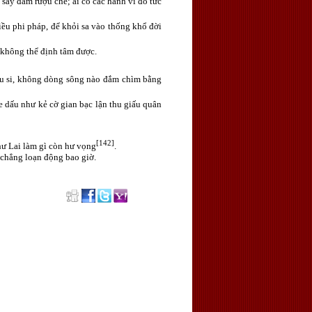
 say đắm rượu chè; ai có các hành vi đó tức
iều phi pháp, để khỏi sa vào thống khổ đời
a không thể định tâm được.
gu si, không dòng sông nào đắm chìm bằng
he dấu như kẻ cờ gian bạc lận thu giấu quân
[142]
hư Lai làm gì còn hư vọng
.
 chẳng loạn động bao giờ.