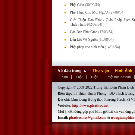
Phật Giáo
(30/09/54)
Phật Pháp Cho Mọi Người
(27/09/54)
Giới Thiệu Đạo Phật - Giáo Pháp, Lịch 
Thực Hành
(02/09/54)
Căn Bản Phật Giáo
(17/08/54)
Dẫn Lối Về Nguồn
(16/08/54)
Phật pháp cho sinh viên
(14/03/54)
Về đầu trang
▲
Thư viện
Hình Ảnh
Kinh
Luật
Luận
Phật học cơ bản
Copyright © 2009-2022 Trung Tâm Biên Phiên Dịch T
Biên tập:
TT Thích Thanh Phong - ĐĐ Thích Quảng
Địa chỉ:
Chùa Long Hưng thôn Phương Trạch, xã Vĩ
Website
:
http://www.phathoc.net
Mọi ý kiến đóng góp phê bình, gởi bài xin vui lòng gử
Email:
phathoc.net@gmail.com
&
trungtamphien