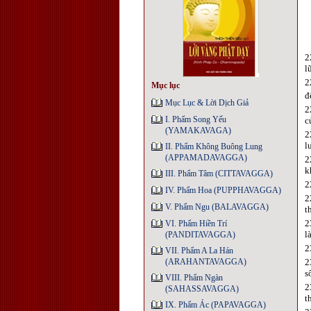
2
l
2
Mục lục
đ
Mục Lục & Lời Dịch Giả
2
I. Phẩm Song Yếu
c
(YAMAKAVAGA)
2
l
II. Phẩm Không Buông Lung
(APPAMADAVAGGA)
2
k
III. Phẩm Tâm (CITTAVAGGA)
2
IV. Phẩm Hoa (PUPPHAVAGGA)
2
V. Phẩm Ngu (BALAVAGGA)
t
2
VI. Phẩm Hiền Trí
l
(PANDITAVAGGA)
2
VII. Phẩm A La Hán
(ARAHANTAVAGGA)
2
s
VIII. Phẩm Ngàn
2
(SAHASSAVAGGA)
t
IX. Phẩm Ác (PAPAVAGGA)