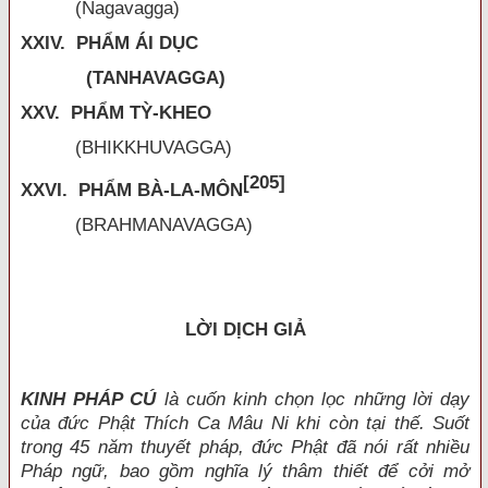
(Nagavagga)
XXIV. PHẨM ÁI DỤC
(TANHAVAGGA)
XXV. PHẨM TỲ-KHEO
(BHIKKHUVAGGA)
[205]
XXVI. PHẨM BÀ-LA-MÔN
(BRAHMANAVAGGA)
LỜI DỊCH GIẢ
KINH PHÁP CÚ
là cuốn kinh chọn lọc những lời dạy
của đức Phật Thích Ca Mâu Ni khi còn tại thế. Suốt
trong 45 năm thuyết pháp, đức Phật đã nói rất nhiều
Pháp ngữ, bao gồm nghĩa lý thâm thiết để cởi mở