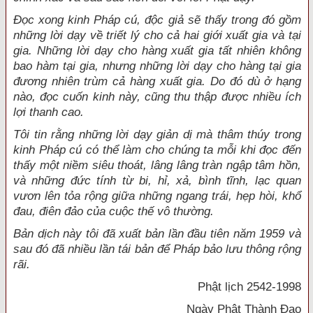
Đọc xong kinh Pháp cú, độc giả sẽ thấy trong đó gồm
những lời dạy về triết lý cho cả hai giới xuất gia và tại
gia. Những lời dạy cho hàng xuất gia tất nhiên không
bao hàm tại gia, nhưng những lời dạy cho hàng tại gia
đương nhiên trùm cả hàng xuất gia. Do đó dù ở hạng
nào, đọc cuốn kinh này, cũng thu thập được nhiều ích
lợi thanh cao.
Tôi tin rằng những lời dạy giản dị mà thâm thúy trong
kinh Pháp cú có thể làm cho chúng ta mỗi khi đọc đến
thấy một niềm siêu thoát, lâng lâng tràn ngập tâm hồn,
và những đức tính từ bi, hỉ, xả, bình tĩnh, lạc quan
vươn lên tỏa rộng giữa những ngang trái, hẹp hòi, khổ
đau, điên đảo của cuộc thế vô thường.
Bản dịch này tôi đã xuất bản lần đầu tiên năm 1959 và
sau đó đã nhiều lần tái bản để Pháp bảo lưu thông rộng
rãi.
Phật lịch 2542-1998
Ngày Phật Thành Đạo