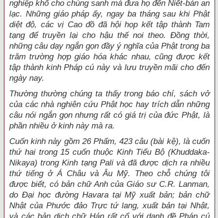
nghiệp khổ cho chúng sanh mà đưa họ đến Niết-bàn an
lạc. Những giáo pháp ấy, ngay ba tháng sau khi Phật
diệt độ, các vị Cao đồ đã hội họp kết tập thành Tam
tạng để truyền lại cho hậu thế noi theo. Đồng thời,
những câu dạy ngắn gọn đầy ý nghĩa của Phật trong ba
trăm trường hợp giáo hóa khác nhau, cũng được kết
tập thành kinh Pháp cú này và lưu truyền mãi cho đến
ngày nay.
Thường thường chúng ta thấy trong báo chí, sách vở
của các nhà nghiên cứu Phật học hay trích dẫn những
câu nói ngắn gọn nhưng rất có giá trị của đức Phật, là
phần nhiều ở kinh này mà ra.
Cuốn kinh này gồm 26 Phẩm, 423 câu (bài kệ), là cuốn
thứ hai trong 15 cuốn thuộc Kinh Tiểu Bộ (Khuddaka-
Nikaya) trong Kinh tạng Pali và đã được dịch ra nhiều
thứ tiếng ở Á Châu và Âu Mỹ. Theo chỗ chúng tôi
được biết, có bản chữ Anh của Giáo sư C.R. Lanman,
do Đại học đường Havara tại Mỹ xuất bản; bản chữ
Nhật của Phước đảo Trực tứ lang, xuất bản tại Nhật,
và các bản dịch chữ Hán rất cổ với danh đề Pháp cú