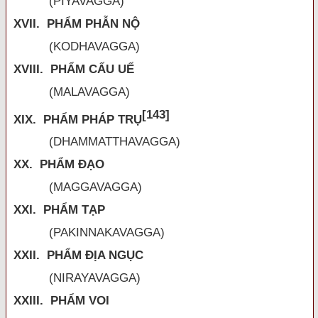
(PIYAVAGGA)
XVII. PHẨM PHẪN NỘ
(KODHAVAGGA)
XVIII. PHẨM CẤU UẾ
(MALAVAGGA)
[143]
XIX. PHẨM PHÁP TRỤ
(DHAMMATTHAVAGGA)
XX. PHẨM ĐẠO
(MAGGAVAGGA)
XXI. PHẨM TẠP
(PAKINNAKAVAGGA)
XXII. PHẨM ĐỊA NGỤC
(NIRAYAVAGGA)
XXIII. PHẨM VOI