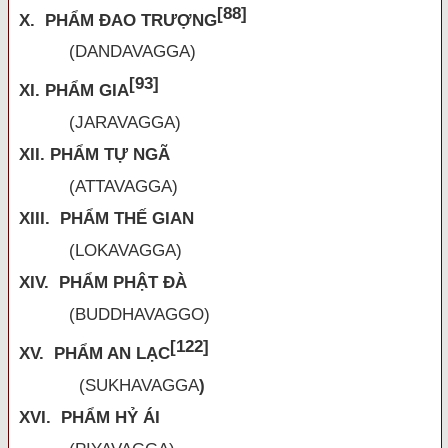
[88]
X. PHẨM ĐAO TRƯỢNG
(DANDAVAGGA)
[93]
XI. PHẨM GIA
(JARAVAGGA)
XII. PHẨM TỰ NGÃ
(ATTAVAGGA)
XIII. PHẨM THẾ GIAN
(LOKAVAGGA)
XIV. PHẨM PHẬT ĐÀ
(BUDDHAVAGGO)
[122]
XV. PHẨM AN LẠC
(
SUKHAVAGGA
)
XVI. PHẨM HỶ ÁI