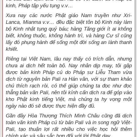
kinh, Pháp tập yếu tụng v.v…
Xưa nay các nước Phật giáo Nam truyền như Xri-
Lanca, Mianma v.v… đều đặc biệt tôn bộ Kinh này làm
bộ Kinh nhật tụng quý báu; hàng Tăng giới ít ai không
biết, không thuộc, không hành trì, và hàng Cư sĩ cũng
lấy đó phụng hành để sống một đời sống an lành thanh
khiết.
Riêng tại Việt Nam, lâu nay thấy có trích dẫn, nhưng
chưa ai dịch hết toàn bộ. Nay nhân dịp may, tôi gặp
được bản kinh Pháp cú do Pháp sư Liễu Tham vừa
dịch từ nguyên bản Pali ra Hán văn, với sự tham khảo
chú thích rạch ròi, có thể giúp chúng ta đọc như đọc
thẳng bản văn Pali, nên tôi kính cẩn dịch ra để góp vào
kho Phật kinh tiếng Việt, mà chúng ta hy vọng một
ngày nào đó sẽ được thực hiện đầy đủ.
Gần đây Hòa Thượng Thích Minh Châu cũng đã dịch
toàn văn kinh Pháp cú từ bản Pali và in song ngữ Việt-
Pali, tạo thuận lợi rất nhiều cho việc học hỏi thêm
chính xác và sâu sắc hơn đối với lời Phật dạy.