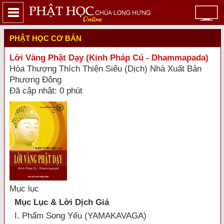
PHẬT HỌC CƠ BẢN
Lời Vàng Phật Dạy (Kinh Pháp Cú - Dhammapada)
Hòa Thượng Thích Thiện Siêu (Dịch) Nhà Xuất Bản
Phương Đông
Đã cập nhật: 0 phút
Mục lục
Mục Lục & Lời Dịch Giả
I. Phẩm Song Yếu (YAMAKAVAGA)