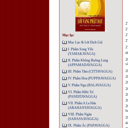
2
2
2
Mục lục
2
Mục Lục & Lời Dịch Giả
2
I. Phẩm Song Yếu
t
(YAMAKAVAGA)
2
II. Phẩm Không Buông Lung
v
(APPAMADAVAGGA)
2
III. Phẩm Tâm (CITTAVAGGA)
2
IV. Phẩm Hoa (PUPPHAVAGGA)
2
V. Phẩm Ngu (BALAVAGGA)
2
VI. Phẩm Hiền Trí
2
(PANDITAVAGGA)
2
VII. Phẩm A La Hán
2
(ARAHANTAVAGGA)
l
VIII. Phẩm Ngàn
2
(SAHASSAVAGGA)
d
IX. Phẩm Ác (PAPAVAGGA)