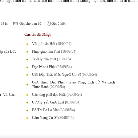
89. Ngồi một mình, nằm một mình, đi một mình không mệt mỏi, một mình tự điều lu
để in
Gửi cho bạn bè
Gửi ý kiến
Các tin đã đăng:
Vòng Luân Hồi
(18/09/54)
háp của Đức
Pháp giáo nhà Phật
(16/09/54)
Triết lý nhà Phật
(11/09/54)
Đạo lý nhà Phật
(07/09/54)
Giải Đáp Thắc Mắc Người Cư Sĩ
(03/09/54)
Giới Thiệu Đạo Phật - Giáo Pháp, Lịch Sử Và Cách
Thực Hành
(02/09/54)
Sử Và Cách
Các tông phái đạo Phật
(02/09/54)
Cương Yếu Giới Luật
(01/09/54)
Bố Thí Ba La Mật
(30/08/54)
Cẩm Nang Cư Sĩ
(30/08/54)