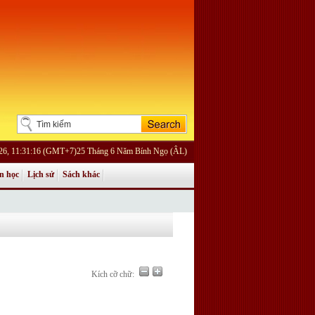
026, 11:31:16 (GMT+7)25 Tháng 6 Năm Bính Ngọ (ÂL)
n học
Lịch sử
Sách khác
Kích cỡ chữ: