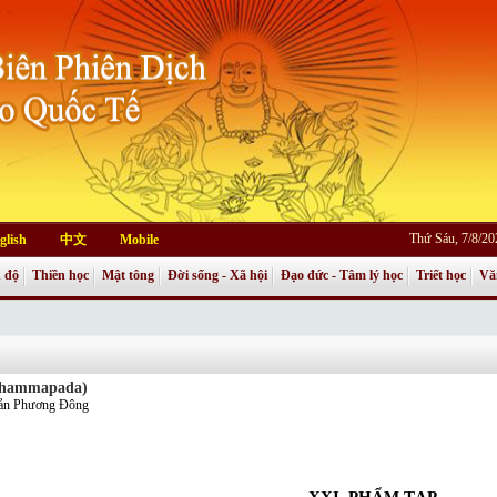
Thứ Sáu, 7/8/2
glish
中文
Mobile
 độ
Thiền học
Mật tông
Đời sống - Xã hội
Đạo đức - Tâm lý học
Triết học
Vă
 Dhammapada)
Bản Phương Đông