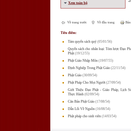
2
Xem toàn bộ
Về trang trước
Về đầu trang
Bản 
Tiêu điểm:
Tám quyển sách quý
(05/01/56)
Quyển sách cho nhân loại: Tóm lược Đạo P
Phật
(19/12/55)
Phật Giáo Nhập Môn
(19/07/55)
Định Nghiệp Trong Phật Giáo
(22/11/54)
Phật Giáo
(30/09/54)
Phật Pháp Cho Mọi Người
(27/09/54)
Giới Thiệu Đạo Phật - Giáo Pháp, Lịch 
Thực Hành
(02/09/54)
Căn Bản Phật Giáo
(17/08/54)
Dẫn Lối Về Nguồn
(16/08/54)
Phật pháp cho sinh viên
(14/03/54)