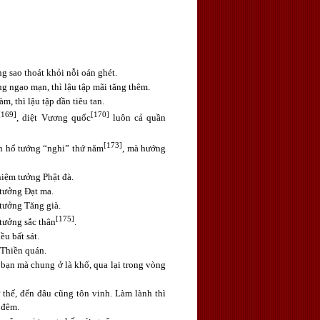
g sao thoát khỏi nỗi oán ghét.
g ngạo mạn, thì lậu tập mãi tăng thêm.
, thì lậu tập dần tiêu tan.
[169]
[170]
, diệt Vương quốc
luôn cả quần
[173]
uôn hổ tướng “nghi” thứ năm
, mà hướng
niệm tưởng Phật đà.
 tưởng Đạt ma.
 tưởng Tăng già.
[175]
tưởng sắc thân
.
ều bất sát.
 Thiền quán.
i bạn mà chung ở là khổ, qua lại trong vòng
 thế, đến đâu cũng tôn vinh. Làm lành thì
 đêm.