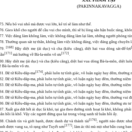
XXI. PHẨM TẠP
(PAKINNAKAVAGGA)
75. Nếu bỏ vui nhỏ mà được vui lớn, kẻ trí sẽ làm như thế.
76. Gieo khổ cho người để cầu vui cho mình, thì sẽ bị lòng sân hận buộc ràng, khôn
77. Việc đáng làm không làm, việc không đáng làm lại làm, những người phóng tún
78. Thường quan sát tự thân, không làm việc không đáng, việc đáng gắng chuyên làm
[168]
79.
Hãy diệt mẹ (ái dục) và cha (kiêu căng), diệt hai vua dòng sát-đế-lợi
[171]
[172]
hần
mà hướng về Bà-la-môn vô ưu
.
80. Hãy diệt mẹ (ái dục) và cha (kiêu căng), diệt hai vua dòng Bà-la-môn, diệt l
ề Bà-la-môn vô ưu.
[174]
81. Đệ tử Kiều-đáp-ma
, phải luôn tự tỉnh giác, vô luận ngày hay đêm, thường 
82. Đệ tử Kiều-đáp-ma, phải luôn tự tỉnh giác, vô luận ngày hay đêm, thường niệm
83. Đệ tử Kiều-đáp-ma, phải luôn tự tỉnh giác, vô luận ngày hay đêm, thường niệm
84. Đệ tử Kiều-đáp-ma, phải luôn tự tỉnh giác, vô luận ngày hay đêm, thường niệm 
85. Đệ tử Kiều-đáp-ma, phải luôn tự tỉnh giác, vô luận ngày hay đêm, thường vui đi
86. Đệ tử Kiều-đáp-ma, phải luôn tự tỉnh giác, vô luận ngày hay đêm, thường ưu tư
87. Xuất gia dứt hết ái dục là khó, tại gia theo đường sinh hoạt là khó, không phả
uân hồi là khổ. Vậy các ngươi đừng qua lại trong vòng sanh tử luân hồi ấy.
[176]
88. Chánh tín và giới hạnh, được danh dự và thánh tài
; người nào được như
[177]
anh được vang xa, tỏ rạng như Tuyết sơn
; làm ác thì mù mịt như bắn cung ban