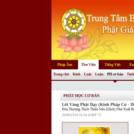
Pháp Âm
Thư Viện
Tiếng Việt
En
Trang chủ
Kinh
Luật
Luận
PH cơ bản
Tịnh
PHẬT HỌC CƠ BẢN
Lời Vàng Phật Dạy (Kinh Pháp Cú -
Hòa Thượng Thích Thiện Siêu (Dịch) Nhà Xuất 
20/09/2554 10:34 (GMT+7)