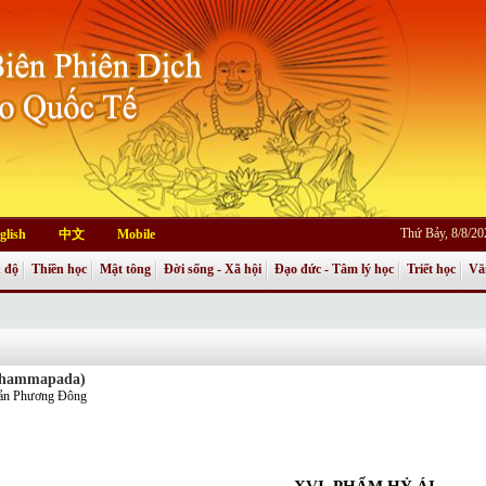
Thứ Bảy, 8/8/2
glish
中文
Mobile
 độ
Thiền học
Mật tông
Đời sống - Xã hội
Đạo đức - Tâm lý học
Triết học
Vă
 Dhammapada)
Bản Phương Đông