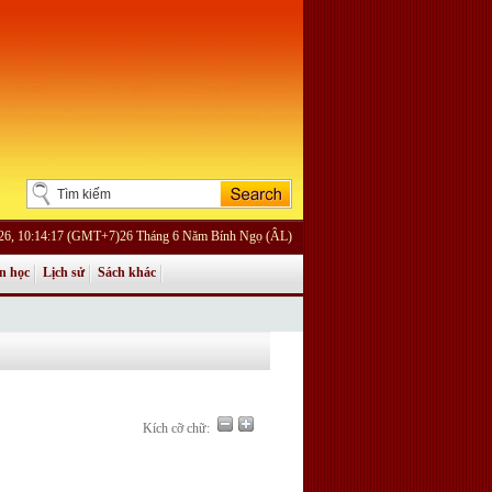
026, 10:14:17 (GMT+7)26 Tháng 6 Năm Bính Ngọ (ÂL)
n học
Lịch sử
Sách khác
Kích cỡ chữ: