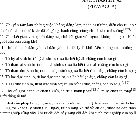
XVI. PHẨM HỶ ÁI
(PIYAVAGGA)
99. Chuyên tâm làm những việc không đáng làm, nhác tu những điều cần tu, bỏ v
[129]
hế dù có hâm mộ kẻ khác đã cố gắng thành công, cũng chỉ là hâm mộ suông
.
00. Chớ kết giao với người đáng ưa, chớ kết giao với người không đáng ưa. Khô
gười cừu oán cũng khổ.
01. Thế nên chớ đắm yêu, vì đắm yêu bị biệt ly là khổ. Nếu không còn những n
ược.
02. Từ hỷ ái sinh lo, từ hỷ ái sinh sợ; xa lìa hết hỷ ái, chẳng còn lo sợ gì.
03. Từ tham ái sinh lo, từ tham ái sinh sợ; xa lìa hết tham ái, chẳng còn lo sợ gì.
04. Từ tham dục sinh lo, từ tham dục sinh sợ; xa lìa hết tham dục, chẳng còn lo sợ g
05. Từ lạc dục sinh lo, từ lạc dục sinh sợ; xa lìa hết lạc dục, chẳng còn lo sợ gì.
[130]
06. Từ ái dục sinh lo, từ ái dục sinh sợ; xa lìa hết ái dục, chẳng còn lo sợ gì
.
[131]
[13
07. Đầy đủ giới hạnh và chánh kiến, an trú Chánh pháp
, rõ lý chơn thường
gười đáng ái mộ.
08. Khát cầu pháp ly ngôn, sung mãn tâm cứu xét, không đắm mê dục lạc, ấy là bậc
09. Người khách ly hương lâu ngày, từ phương xa trở về an ổn, được bà con thâ
hước nghiệp cũng vậy, khi từ cõi đời này sang cõi đời khác, phước nghiệp của họ 