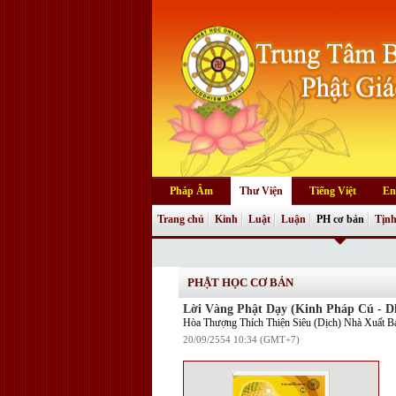
Pháp Âm
Thư Viện
Tiếng Việt
En
Trang chủ
Kinh
Luật
Luận
PH cơ bản
Tịnh
PHẬT HỌC CƠ BẢN
Lời Vàng Phật Dạy (Kinh Pháp Cú -
Hòa Thượng Thích Thiện Siêu (Dịch) Nhà Xuất 
20/09/2554 10:34 (GMT+7)