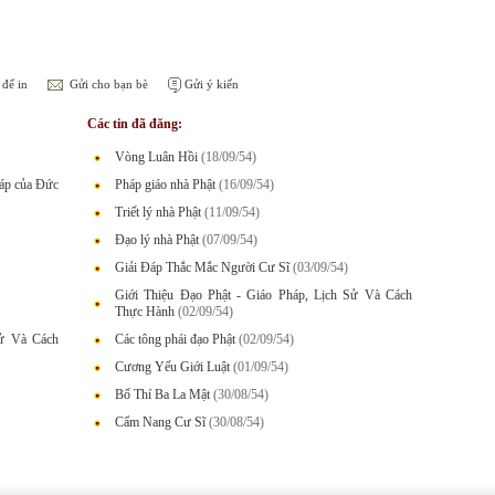
để in
Gửi cho bạn bè
Gửi ý kiến
Các tin đã đăng:
Vòng Luân Hồi
(18/09/54)
háp của Đức
Pháp giáo nhà Phật
(16/09/54)
Triết lý nhà Phật
(11/09/54)
Đạo lý nhà Phật
(07/09/54)
Giải Đáp Thắc Mắc Người Cư Sĩ
(03/09/54)
Giới Thiệu Đạo Phật - Giáo Pháp, Lịch Sử Và Cách
Thực Hành
(02/09/54)
Sử Và Cách
Các tông phái đạo Phật
(02/09/54)
Cương Yếu Giới Luật
(01/09/54)
Bố Thí Ba La Mật
(30/08/54)
Cẩm Nang Cư Sĩ
(30/08/54)