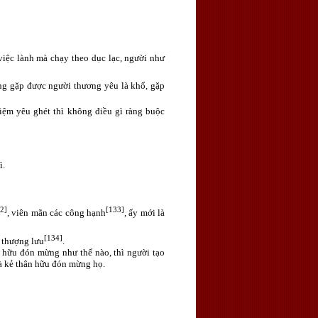
iệc lành mà chạy theo dục lạc, người như
ng gặp được người thương yêu là khổ, gặp
iệm yêu ghét thì không điều gì ràng buộc
ì.
2]
[133]
, viên mãn các công hạnh
, ấy mới là
[134]
 thượng lưu
.
n hữu đón mừng như thế nào, thì người tạo
là kẻ thân hữu đón mừng họ.