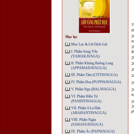
1
t
2
Mục lục
n
Mục Lục & Lời Dịch Giả
2
I. Phẩm Song Yếu
đ
(YAMAKAVAGA)
2
II. Phẩm Không Buông Lung
2
(APPAMADAVAGGA)
2
III. Phẩm Tâm (CITTAVAGGA)
2
IV. Phẩm Hoa (PUPPHAVAGGA)
2
V. Phẩm Ngu (BALAVAGGA)
2
n
VI. Phẩm Hiền Trí
(PANDITAVAGGA)
2
2
VII. Phẩm A La Hán
p
(ARAHANTAVAGGA)
VIII. Phẩm Ngàn
(SAHASSAVAGGA)
IX. Phẩm Ác (PAPAVAGGA)