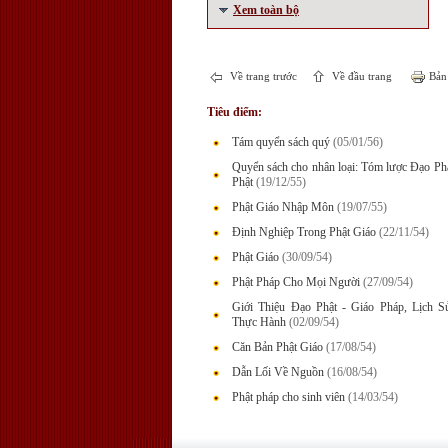
Xem toàn bộ
Về trang trước
Về đầu trang
Bản 
Tiêu điểm:
Tám quyển sách quý
(05/01/56)
Quyển sách cho nhân loại: Tóm lược Đạo P
Phật
(19/12/55)
Phật Giáo Nhập Môn
(19/07/55)
Định Nghiệp Trong Phật Giáo
(22/11/54)
Phật Giáo
(30/09/54)
Phật Pháp Cho Mọi Người
(27/09/54)
Giới Thiệu Đạo Phật - Giáo Pháp, Lịch 
Thực Hành
(02/09/54)
Căn Bản Phật Giáo
(17/08/54)
Dẫn Lối Về Nguồn
(16/08/54)
Phật pháp cho sinh viên
(14/03/54)