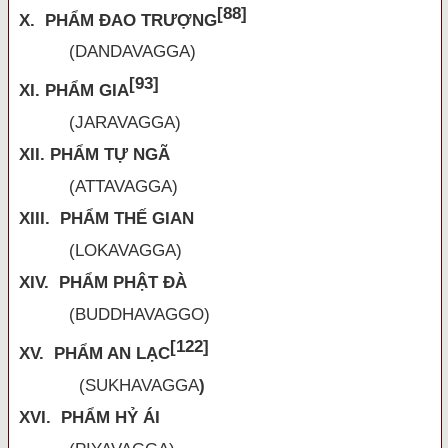
[88]
X. PHẨM ĐAO TRƯỢNG
(DANDAVAGGA)
[93]
XI. PHẨM GIA
(JARAVAGGA)
XII. PHẨM TỰ NGÃ
(ATTAVAGGA)
XIII. PHẨM THẾ GIAN
(LOKAVAGGA)
XIV. PHẨM PHẬT ĐÀ
(BUDDHAVAGGO)
[122]
XV. PHẨM AN LẠC
(
SUKHAVAGGA
)
XVI. PHẨM HỶ ÁI