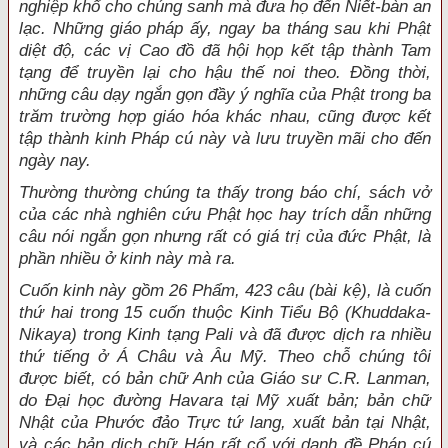
nghiệp khổ cho chúng sanh mà đưa họ đến Niết-bàn an
lạc. Những giáo pháp ấy, ngay ba tháng sau khi Phật
diệt độ, các vị Cao đồ đã hội họp kết tập thành Tam
tạng để truyền lại cho hậu thế noi theo. Đồng thời,
những câu dạy ngắn gọn đầy ý nghĩa của Phật trong ba
trăm trường hợp giáo hóa khác nhau, cũng được kết
tập thành kinh Pháp cú này và lưu truyền mãi cho đến
ngày nay.
Thường thường chúng ta thấy trong báo chí, sách vở
của các nhà nghiên cứu Phật học hay trích dẫn những
câu nói ngắn gọn nhưng rất có giá trị của đức Phật, là
phần nhiều ở kinh này mà ra.
Cuốn kinh này gồm 26 Phẩm, 423 câu (bài kệ), là cuốn
thứ hai trong 15 cuốn thuộc Kinh Tiểu Bộ (Khuddaka-
Nikaya) trong Kinh tạng Pali và đã được dịch ra nhiều
thứ tiếng ở Á Châu và Âu Mỹ. Theo chỗ chúng tôi
được biết, có bản chữ Anh của Giáo sư C.R. Lanman,
do Đại học đường Havara tại Mỹ xuất bản; bản chữ
Nhật của Phước đảo Trực tứ lang, xuất bản tại Nhật,
và các bản dịch chữ Hán rất cổ với danh đề Pháp cú