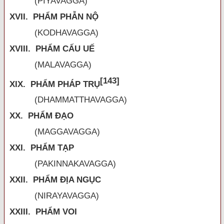
(PIYAVAGGA)
XVII. PHẨM PHẪN NỘ
(KODHAVAGGA)
XVIII. PHẨM CẤU UẾ
(MALAVAGGA)
[143]
XIX. PHẨM PHÁP TRỤ
(DHAMMATTHAVAGGA)
XX. PHẨM ĐẠO
(MAGGAVAGGA)
XXI. PHẨM TẠP
(PAKINNAKAVAGGA)
XXII. PHẨM ĐỊA NGỤC
(NIRAYAVAGGA)
XXIII. PHẨM VOI