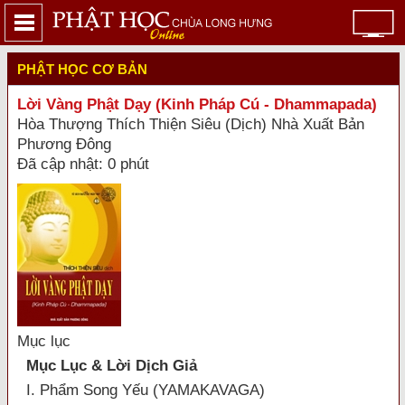
PHẬT HỌC CƠ BẢN
Lời Vàng Phật Dạy (Kinh Pháp Cú - Dhammapada)
Hòa Thượng Thích Thiện Siêu (Dịch) Nhà Xuất Bản
Phương Đông
Đã cập nhật: 0 phút
Mục lục
Mục Lục & Lời Dịch Giả
I. Phẩm Song Yếu (YAMAKAVAGA)