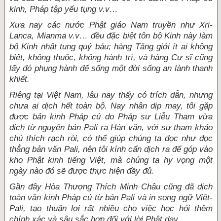
kinh, Pháp tập yếu tụng v.v…
Xưa nay các nước Phật giáo Nam truyền như Xri-
Lanca, Mianma v.v… đều đặc biệt tôn bộ Kinh này làm
bộ Kinh nhật tụng quý báu; hàng Tăng giới ít ai không
biết, không thuộc, không hành trì, và hàng Cư sĩ cũng
lấy đó phụng hành để sống một đời sống an lành thanh
khiết.
Riêng tại Việt Nam, lâu nay thấy có trích dẫn, nhưng
chưa ai dịch hết toàn bộ. Nay nhân dịp may, tôi gặp
được bản kinh Pháp cú do Pháp sư Liễu Tham vừa
dịch từ nguyên bản Pali ra Hán văn, với sự tham khảo
chú thích rạch ròi, có thể giúp chúng ta đọc như đọc
thẳng bản văn Pali, nên tôi kính cẩn dịch ra để góp vào
kho Phật kinh tiếng Việt, mà chúng ta hy vọng một
ngày nào đó sẽ được thực hiện đầy đủ.
Gần đây Hòa Thượng Thích Minh Châu cũng đã dịch
toàn văn kinh Pháp cú từ bản Pali và in song ngữ Việt-
Pali, tạo thuận lợi rất nhiều cho việc học hỏi thêm
chính xác và sâu sắc hơn đối với lời Phật dạy.