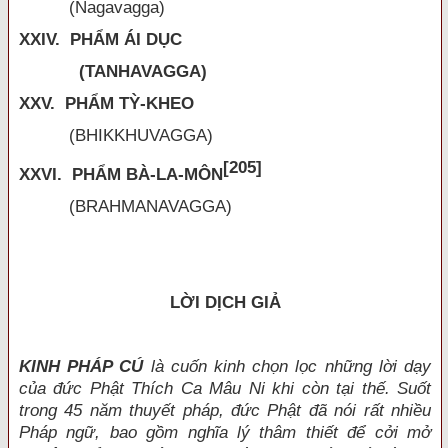
(Nagavagga)
XXIV. PHẨM ÁI DỤC
(TANHAVAGGA)
XXV. PHẨM TỲ-KHEO
(BHIKKHUVAGGA)
[205]
XXVI. PHẨM BÀ-LA-MÔN
(BRAHMANAVAGGA)
LỜI DỊCH GIẢ
KINH PHÁP CÚ
là cuốn kinh chọn lọc những lời dạy
của đức Phật Thích Ca Mâu Ni khi còn tại thế. Suốt
trong 45 năm thuyết pháp, đức Phật đã nói rất nhiều
Pháp ngữ, bao gồm nghĩa lý thâm thiết để cởi mở