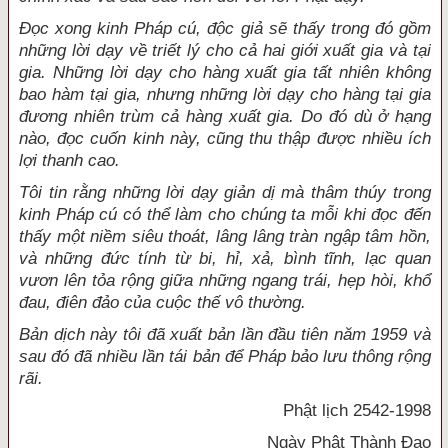
Đọc xong kinh Pháp cú, độc giả sẽ thấy trong đó gồm
những lời dạy về triết lý cho cả hai giới xuất gia và tại
gia. Những lời dạy cho hàng xuất gia tất nhiên không
bao hàm tại gia, nhưng những lời dạy cho hàng tại gia
đương nhiên trùm cả hàng xuất gia. Do đó dù ở hạng
nào, đọc cuốn kinh này, cũng thu thập được nhiều ích
lợi thanh cao.
Tôi tin rằng những lời dạy giản dị mà thâm thúy trong
kinh Pháp cú có thể làm cho chúng ta mỗi khi đọc đến
thấy một niềm siêu thoát, lâng lâng tràn ngập tâm hồn,
và những đức tính từ bi, hỉ, xả, bình tĩnh, lạc quan
vươn lên tỏa rộng giữa những ngang trái, hẹp hòi, khổ
đau, điên đảo của cuộc thế vô thường.
Bản dịch này tôi đã xuất bản lần đầu tiên năm 1959 và
sau đó đã nhiều lần tái bản để Pháp bảo lưu thông rộng
rãi.
Phật lịch 2542-1998
Ngày Phật Thành Đạo