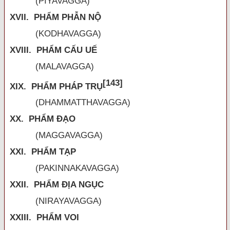
(PIYAVAGGA)
XVII. PHẨM PHẪN NỘ
(KODHAVAGGA)
XVIII. PHẨM CẤU UẾ
(MALAVAGGA)
[143]
XIX. PHẨM PHÁP TRỤ
(DHAMMATTHAVAGGA)
XX. PHẨM ĐẠO
(MAGGAVAGGA)
XXI. PHẨM TẠP
(PAKINNAKAVAGGA)
XXII. PHẨM ĐỊA NGỤC
(NIRAYAVAGGA)
XXIII. PHẨM VOI