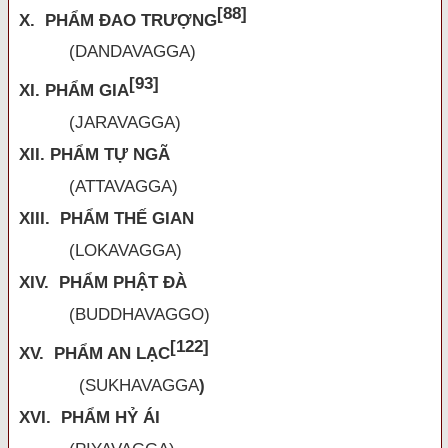
[88]
X. PHẨM ĐAO TRƯỢNG
(DANDAVAGGA)
[93]
XI. PHẨM GIA
(JARAVAGGA)
XII. PHẨM TỰ NGÃ
(ATTAVAGGA)
XIII. PHẨM THẾ GIAN
(LOKAVAGGA)
XIV. PHẨM PHẬT ĐÀ
(BUDDHAVAGGO)
[122]
XV. PHẨM AN LẠC
(
SUKHAVAGGA
)
XVI. PHẨM HỶ ÁI