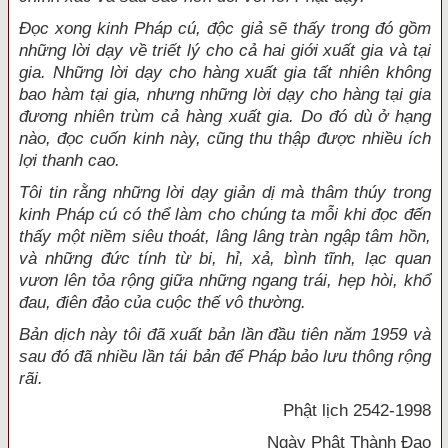
Đọc xong kinh Pháp cú, độc giả sẽ thấy trong đó gồm
những lời dạy về triết lý cho cả hai giới xuất gia và tại
gia. Những lời dạy cho hàng xuất gia tất nhiên không
bao hàm tại gia, nhưng những lời dạy cho hàng tại gia
đương nhiên trùm cả hàng xuất gia. Do đó dù ở hạng
nào, đọc cuốn kinh này, cũng thu thập được nhiều ích
lợi thanh cao.
Tôi tin rằng những lời dạy giản dị mà thâm thúy trong
kinh Pháp cú có thể làm cho chúng ta mỗi khi đọc đến
thấy một niềm siêu thoát, lâng lâng tràn ngập tâm hồn,
và những đức tính từ bi, hỉ, xả, bình tĩnh, lạc quan
vươn lên tỏa rộng giữa những ngang trái, hẹp hòi, khổ
đau, điên đảo của cuộc thế vô thường.
Bản dịch này tôi đã xuất bản lần đầu tiên năm 1959 và
sau đó đã nhiều lần tái bản để Pháp bảo lưu thông rộng
rãi.
Phật lịch 2542-1998
Ngày Phật Thành Đạo