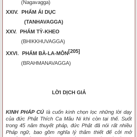
(Nagavagga)
XXIV. PHẨM ÁI DỤC
(TANHAVAGGA)
XXV. PHẨM TỲ-KHEO
(BHIKKHUVAGGA)
[205]
XXVI. PHẨM BÀ-LA-MÔN
(BRAHMANAVAGGA)
LỜI DỊCH GIẢ
KINH PHÁP CÚ
là cuốn kinh chọn lọc những lời dạy
của đức Phật Thích Ca Mâu Ni khi còn tại thế. Suốt
trong 45 năm thuyết pháp, đức Phật đã nói rất nhiều
Pháp ngữ, bao gồm nghĩa lý thâm thiết để cởi mở