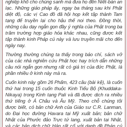
nghiệp khổ cho chúng sanh mà đưa họ đến Niết-bàn an
lạc. Những giáo pháp ấy, ngay ba tháng sau khi Phật
diệt độ, các vị Cao đồ đã hội họp kết tập thành Tam
tạng để truyền lại cho hậu thế noi theo. Đồng thời,
những câu dạy ngắn gọn đầy ý nghĩa của Phật trong ba
trăm trường hợp giáo hóa khác nhau, cũng được kết
tập thành kinh Pháp cú này và lưu truyền mãi cho đến
ngày nay.
Thường thường chúng ta thấy trong báo chí, sách vở
của các nhà nghiên cứu Phật học hay trích dẫn những
câu nói ngắn gọn nhưng rất có giá trị của đức Phật, là
phần nhiều ở kinh này mà ra.
Cuốn kinh này gồm 26 Phẩm, 423 câu (bài kệ), là cuốn
thứ hai trong 15 cuốn thuộc Kinh Tiểu Bộ (Khuddaka-
Nikaya) trong Kinh tạng Pali và đã được dịch ra nhiều
thứ tiếng ở Á Châu và Âu Mỹ. Theo chỗ chúng tôi
được biết, có bản chữ Anh của Giáo sư C.R. Lanman,
do Đại học đường Havara tại Mỹ xuất bản; bản chữ
Nhật của Phước đảo Trực tứ lang, xuất bản tại Nhật,
và các bản dịch chữ Hán rất cổ với danh đề Pháp cú