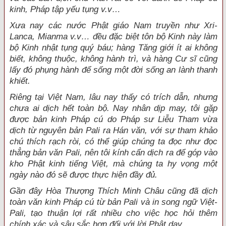
kinh, Pháp tập yếu tụng v.v…
Xưa nay các nước Phật giáo Nam truyền như Xri-
Lanca, Mianma v.v… đều đặc biệt tôn bộ Kinh này làm
bộ Kinh nhật tụng quý báu; hàng Tăng giới ít ai không
biết, không thuộc, không hành trì, và hàng Cư sĩ cũng
lấy đó phụng hành để sống một đời sống an lành thanh
khiết.
Riêng tại Việt Nam, lâu nay thấy có trích dẫn, nhưng
chưa ai dịch hết toàn bộ. Nay nhân dịp may, tôi gặp
được bản kinh Pháp cú do Pháp sư Liễu Tham vừa
dịch từ nguyên bản Pali ra Hán văn, với sự tham khảo
chú thích rạch ròi, có thể giúp chúng ta đọc như đọc
thẳng bản văn Pali, nên tôi kính cẩn dịch ra để góp vào
kho Phật kinh tiếng Việt, mà chúng ta hy vọng một
ngày nào đó sẽ được thực hiện đầy đủ.
Gần đây Hòa Thượng Thích Minh Châu cũng đã dịch
toàn văn kinh Pháp cú từ bản Pali và in song ngữ Việt-
Pali, tạo thuận lợi rất nhiều cho việc học hỏi thêm
chính xác và sâu sắc hơn đối với lời Phật dạy.