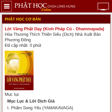
PHẬT HỌC CƠ BẢN
Lời Vàng Phật Dạy (Kinh Pháp Cú - Dhammapada)
Hòa Thượng Thích Thiện Siêu (Dịch) Nhà Xuất Bản
Phương Đông
Đã cập nhật: 0 phút
Mục lục
Mục Lục & Lời Dịch Giả
I. Phẩm Song Yếu (YAMAKAVAGA)